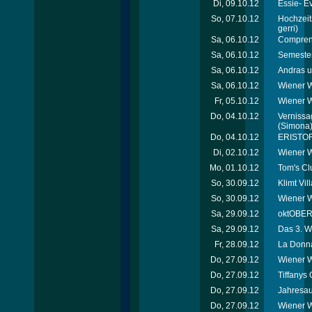
Di, 09.10.12
Essie- E
So, 07.10.12
Hochzeit
gerri)
Sa, 06.10.12
Comprend
Sa, 06.10.12
Semester
Sa, 06.10.12
Andras u
Sa, 06.10.12
Wiener W
Fr, 05.10.12
Wiener 
Do, 04.10.12
Vernissag
(Simona
Do, 04.10.12
ERISTOF
Di, 02.10.12
Wiener W
Mo, 01.10.12
Tom's Cl
So, 30.09.12
Klimt Vi
So, 30.09.12
Wiener W
Sa, 29.09.12
oktOBERL
Sa, 29.09.12
Das 3. W
Fr, 28.09.12
La Donna
Do, 27.09.12
Wiener W
Do, 27.09.12
Tiffanys 
Do, 27.09.12
Jahresau
Do, 27.09.12
Wiener W