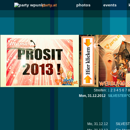
party.at
photos
events
Streifen:
1
2
3
4
5
6
7
8
Mon, 31.12.2012
SILVESTER*Cl
Mo, 31.12.12
SILVESTE