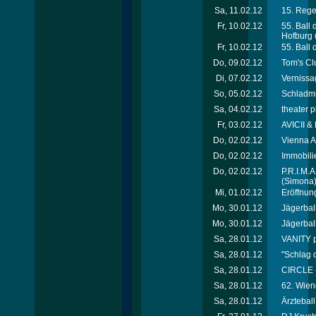
Sa, 11.02.12
15. Rege
Fr, 10.02.12
55. Ball
Hofburg
Fr, 10.02.12
55. Ball
Do, 09.02.12
Tom's Cl
Di, 07.02.12
Vernissa
So, 05.02.12
Schladmi
Sa, 04.02.12
theater p
Fr, 03.02.12
AVICII &
Do, 02.02.12
Vienna A
Do, 02.02.12
Immobili
Do, 02.02.12
P.R.I.M.
(Simona
Mi, 01.02.12
Eröffnung
Mo, 30.01.12
Jägerball 
Mo, 30.01.12
Jägerball 
Sa, 28.01.12
VANITY p
Sa, 28.01.12
"Schlag 
Sa, 28.01.12
CIRCLE 
Sa, 28.01.12
62. Wien
Sa, 28.01.12
Ärztebal