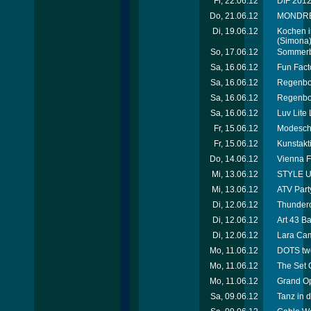
Fr, 22.06.12
DIF 2012 
Do, 21.06.12
MONDREAN
Di, 19.06.12
Kochen i
(Simona
So, 17.06.12
Sommerbe
Sa, 16.06.12
Fun Facto
Sa, 16.06.12
Regenbog
Sa, 16.06.12
Regenbog
Sa, 16.06.12
Luv Lite
Fr, 15.06.12
Modescha
Fr, 15.06.12
Kunstakt
Do, 14.06.12
Vienna F
Mi, 13.06.12
STYLE UP
Mi, 13.06.12
ATV Party
Di, 12.06.12
Thunderc
Di, 12.06.12
Art 43 B
Di, 12.06.12
Lara Cam
Mo, 11.06.12
DOTS tw
Mo, 11.06.12
The Set 
Mo, 11.06.12
Grand Op
Sa, 09.06.12
Tanz in d