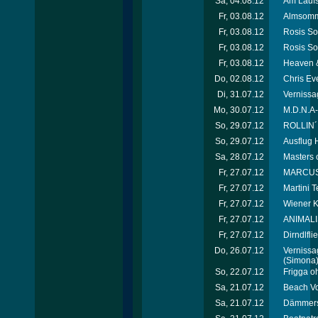
Sa, 04.08.12
Am Laufs
Fr, 03.08.12
Almsomme
Fr, 03.08.12
Rosis So
Fr, 03.08.12
Rosis So
Fr, 03.08.12
Heaven &
Do, 02.08.12
Chris Ev
Di, 31.07.12
Vernissag
Mo, 30.07.12
M.D.N.A-
So, 29.07.12
ROLLIN´
So, 29.07.12
Ausflug H
Sa, 28.07.12
Masters 
Fr, 27.07.12
MARCUS*p
Fr, 27.07.12
Martini T
Fr, 27.07.12
Wiener K
Fr, 27.07.12
ANIMALI
Fr, 27.07.12
Dirndlfl
Do, 26.07.12
Vernissag
(Simona
So, 22.07.12
Frigga o
Sa, 21.07.12
Beach Vo
Sa, 21.07.12
Dämmersc