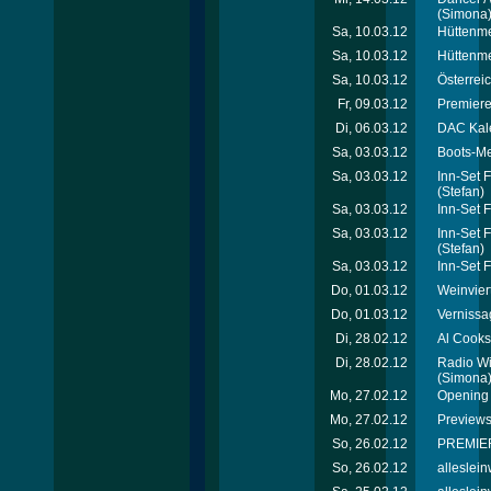
(Simona
Sa, 10.03.12
Hüttenme
Sa, 10.03.12
Hüttenmei
Sa, 10.03.12
Österrei
Fr, 09.03.12
Premiere
Di, 06.03.12
DAC Kal
Sa, 03.03.12
Boots-Me
Sa, 03.03.12
Inn-Set 
(Stefan)
Sa, 03.03.12
Inn-Set 
Sa, 03.03.12
Inn-Set 
(Stefan)
Sa, 03.03.12
Inn-Set 
Do, 01.03.12
Weinvier
Do, 01.03.12
Vernissa
Di, 28.02.12
Al Cooks
Di, 28.02.12
Radio Wi
(Simona
Mo, 27.02.12
Opening 
Mo, 27.02.12
Previews
So, 26.02.12
PREMIER
So, 26.02.12
alleslei