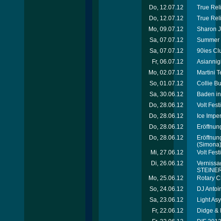
Do, 12.07.12
True Reli
Do, 12.07.12
True Rel
Mo, 09.07.12
Sharon J
Sa, 07.07.12
Summer 
Sa, 07.07.12
90ies Cl
Fr, 06.07.12
Asiannig
Mo, 02.07.12
Martini 
So, 01.07.12
Collie B
Sa, 30.06.12
Baden in
Do, 28.06.12
Volt Fes
Do, 28.06.12
Ice Imper
Do, 28.06.12
Eröffnung
Do, 28.06.12
Eröffnun
(Simona
Mi, 27.06.12
Volt Fest
Di, 26.06.12
Vernissag
STEINER 
Mo, 25.06.12
Rotary C
So, 24.06.12
DJ Antoi
Sa, 23.06.12
Light As
Fr, 22.06.12
Didge & 