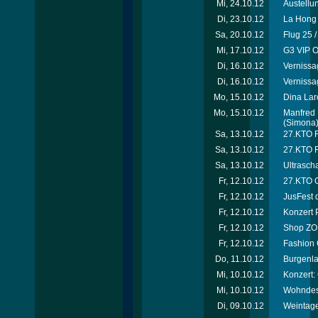
Mi, 24.10.12
Austellu
Di, 23.10.12
La Hong 
Sa, 20.10.12
Flug 25 
Mi, 17.10.12
G3 VIP O
Di, 16.10.12
Vernissa
Di, 16.10.12
Vernissa
Mo, 15.10.12
Dina Laro
Mo, 15.10.12
Manfred 
(Simona
Sa, 13.10.12
27.KTO Ri
Sa, 13.10.12
27.KTO R
Sa, 13.10.12
Ultrascha
Fr, 12.10.12
27.KTO O
Fr, 12.10.12
JusFest 
Fr, 12.10.12
Konzert 
Fr, 12.10.12
Shop ZOË
Fr, 12.10.12
Fashion 
Do, 11.10.12
Burgenla
Mi, 10.10.12
Konzert:
Mi, 10.10.12
Wohndesi
Di, 09.10.12
Weintage