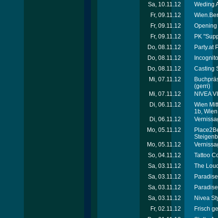
Sa, 10.11.12
Weding A
Fr, 09.11.12
Wien.Ber
Fr, 09.11.12
Opening 
Fr, 09.11.12
PK "Supp
Do, 08.11.12
Party.at
Do, 08.11.12
Incognit
Do, 08.11.12
Casting S
Mi, 07.11.12
Buchpräse
(gerri)
Mi, 07.11.12
NIVEA VI
Di, 06.11.12
Wien Mit
1b, Wien
Di, 06.11.12
Vernissag
Mo, 05.11.12
Place2Be
Steigenb
Mo, 05.11.12
Vernissag
So, 04.11.12
Tattoo C
Sa, 03.11.12
The Loud
Sa, 03.11.12
Paradise 
Sa, 03.11.12
Paradise
Sa, 03.11.12
Nivea St
Fr, 02.11.12
Frisch ge