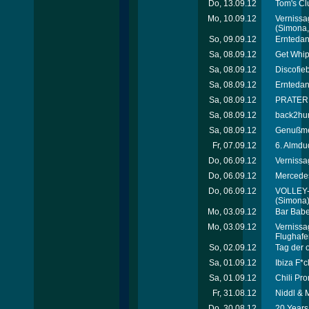
Do, 13.09.12
Tom's Cl
Mo, 10.09.12
Vernissa
(Simona, 
So, 09.09.12
Erntedan
Sa, 08.09.12
Get Whip
Sa, 08.09.12
Discofie
Sa, 08.09.12
Erntedan
Sa, 08.09.12
PRATEREI
Sa, 08.09.12
back2hum
Sa, 08.09.12
Genußmei
Fr, 07.09.12
6. Almdu
Do, 06.09.12
Vernissa
Do, 06.09.12
Mercede
Do, 06.09.12
VOLLEY-
(Simona
Mo, 03.09.12
Bar Babe
Mo, 03.09.12
Vernissa
Flughafe
So, 02.09.12
Tag der 
Sa, 01.09.12
Ibiza F*c
Sa, 01.09.12
Chili Pro
Fr, 31.08.12
Niddl & 
Do, 30.08.12
20 Years 