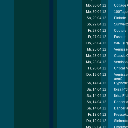
Mo, 30.04.12
Cottage 
Mo, 30.04.12
100Tage 
So, 29.04.12
Pinhole -
So, 29.04.12
Surfweltc
Fr, 27.04.12
Couture 
Fr, 27.04.12
Fashion 
Do, 26.04.12
WIR...(R)
Mi, 25.04.12
Vernissa
Mo, 23.04.12
Classic C
Mo, 23.04.12
Vernissa
Fr, 20.04.12
Critical
Do, 19.04.12
Vernissa
gerri)
Sa, 14.04.12
Hypnotic
Sa, 14.04.12
Ibiza F*c
Sa, 14.04.12
Ibiza F*c
Sa, 14.04.12
Dancer a
Sa, 14.04.12
Dancer a
Fr, 13.04.12
Presseko
Do, 12.04.12
Steirerd
Mo, 09.04.12
Ostermes