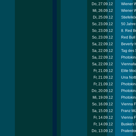
Do, 27.09.12
Wiener W
Mi, 26.09.12
Wiener W
Di, 25.09.12
Stiefelkö
So, 23.09.12
50 Jahr
So, 23.09.12
8. Red Bu
So, 23.09.12
Red Bull 
Sa, 22.09.12
Beverly H
Sa, 22.09.12
Tag des 
Sa, 22.09.12
Photokin
Sa, 22.09.12
Viennafa
Fr, 21.09.12
Elite Mo
Fr, 21.09.12
Una Nott
Fr, 21.09.12
Photokin
Do, 20.09.12
Photokin
Mi, 19.09.12
Photokin
So, 16.09.12
Vienna F
Sa, 15.09.12
Franz Mü
Fr, 14.09.12
Vienna F
Fr, 14.09.12
Buskers 
Do, 13.09.12
Praterdo