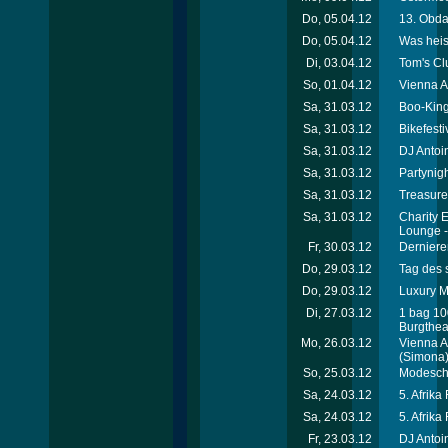
Do, 05.04.12
13. Obda
Do, 05.04.12
Was heis
Di, 03.04.12
Tom's Cl
So, 01.04.12
Vienna A
Sa, 31.03.12
Boo-King
Sa, 31.03.12
Bikefest
Sa, 31.03.12
DJ Antoi
Sa, 31.03.12
Partynigh
Sa, 31.03.12
Treasure
Sa, 31.03.12
Charity 
Lounge 
Fr, 30.03.12
Dernieren
Do, 29.03.12
Tag des 
Do, 29.03.12
Luxury Me
Di, 27.03.12
1 bag 10
Burgthea
Mo, 26.03.12
Vienna A
(Simona
So, 25.03.12
Modesch
Sa, 24.03.12
5. Afrika
Sa, 24.03.12
5. Afrika
Fr, 23.03.12
DJ Antoin