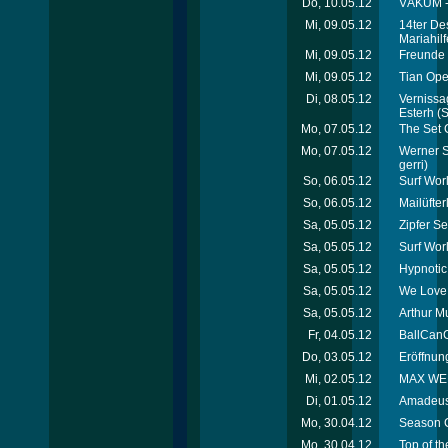
Do, 10.05.12
VÁKUM - 
Mi, 09.05.12
14ter De
Mariahil
Mi, 09.05.12
Freunde 
Mi, 09.05.12
Tian Ope
Di, 08.05.12
Vernissag
Esterh
(S
Mo, 07.05.12
The Set 
Mo, 07.05.12
Werner Sc
gerri)
So, 06.05.12
Surf Wor
So, 06.05.12
Mailüfte
Sa, 05.05.12
Zipfer Se
Sa, 05.05.12
Surf Wor
Sa, 05.05.12
Hypnotic
Sa, 05.05.12
We Love 
Sa, 05.05.12
Arthur M
Fr, 04.05.12
BallCanC
Do, 03.05.12
Eröffnung
Mi, 02.05.12
MAX WELL
Di, 01.05.12
Amadeus 
Mo, 30.04.12
Season C
Mo, 30.04.12
Top of th