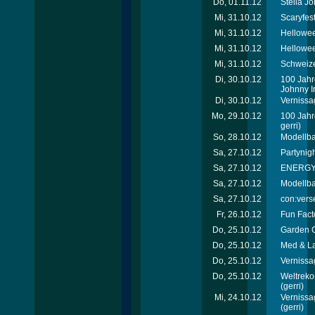
Do, 01.11.12
Stella J
Mi, 31.10.12
Scaryfes
Mi, 31.10.12
Hellowee
Mi, 31.10.12
Hellowee
Mi, 31.10.12
Schweize
Di, 30.10.12
100 Jahr
Johnny Ir
Di, 30.10.12
Vernissa
Mo, 29.10.12
100 Jahr
gerri)
So, 28.10.12
Modellb
Sa, 27.10.12
Partynigh
Sa, 27.10.12
ENERGY T
Sa, 27.10.12
Modellb
Sa, 27.10.12
con:verse
Fr, 26.10.12
Fun Facto
Do, 25.10.12
Garden C
Do, 25.10.12
Med & La
Do, 25.10.12
Vernissa
Do, 25.10.12
Weltreko
(gerri)
Mi, 24.10.12
Vernissa
(gerri)