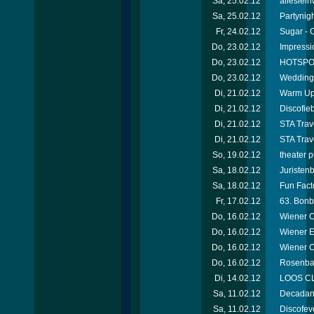
Sa, 25.02.12
alleslei
Sa, 25.02.12
Partynigh
Fr, 24.02.12
Sugar - 
Do, 23.02.12
Impressi
Do, 23.02.12
HOTSPOT
Do, 23.02.12
Wedding 
Di, 21.02.12
Warm Up 
Di, 21.02.12
Discofie
Di, 21.02.12
STA Trav
Di, 21.02.12
STA Trav
So, 19.02.12
theater 
Sa, 18.02.12
Juristen
Sa, 18.02.12
Fun Facto
Fr, 17.02.12
63. Bonb
Do, 16.02.12
Wiener O
Do, 16.02.12
Wiener E
Do, 16.02.12
Wiener 
Do, 16.02.12
Rosenbal
Di, 14.02.12
LOOS CL
Sa, 11.02.12
Decadanc
Sa, 11.02.12
Discofev