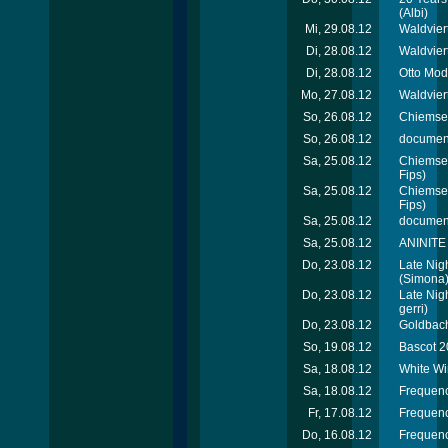
(Albi)
Mi, 29.08.12
Waldviert
Di, 28.08.12
Waldvier
Di, 28.08.12
Otto Mod
Mo, 27.08.12
Waldviert
So, 26.08.12
Chiemsee
So, 26.08.12
document
Sa, 25.08.12
Chiemsee
Fips)
Sa, 25.08.12
Chiemsee
Fips)
Sa, 25.08.12
document
Sa, 25.08.12
ANINITE 
Do, 23.08.12
Late Nig
(Simona
Do, 23.08.12
Late Nig
gerri)
Do, 23.08.12
Goldbach
So, 19.08.12
Bascot 2
Sa, 18.08.12
White Wi
Sa, 18.08.12
Frequenc
Fr, 17.08.12
Frequenc
Do, 16.08.12
Frequenc