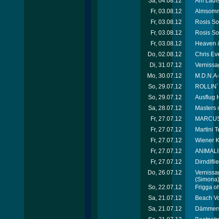
Sa, 04.08.12
Am Laufs
Fr, 03.08.12
Almsomme
Fr, 03.08.12
Rosis So
Fr, 03.08.12
Rosis So
Fr, 03.08.12
Heaven &
Do, 02.08.12
Chris Ev
Di, 31.07.12
Vernissag
Mo, 30.07.12
M.D.N.A-
So, 29.07.12
ROLLIN´
So, 29.07.12
Ausflug H
Sa, 28.07.12
Masters 
Fr, 27.07.12
MARCUS*p
Fr, 27.07.12
Martini T
Fr, 27.07.12
Wiener K
Fr, 27.07.12
ANIMALI
Fr, 27.07.12
Dirndlfl
Do, 26.07.12
Vernissag
(Simona
So, 22.07.12
Frigga o
Sa, 21.07.12
Beach Vo
Sa, 21.07.12
Dämmersc