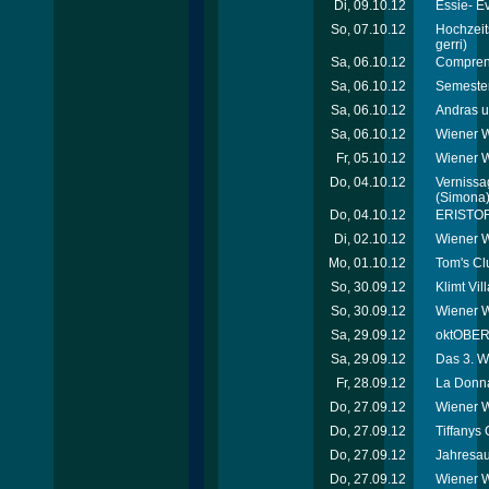
Di, 09.10.12
Essie- E
So, 07.10.12
Hochzeit
gerri)
Sa, 06.10.12
Comprend
Sa, 06.10.12
Semester
Sa, 06.10.12
Andras u
Sa, 06.10.12
Wiener W
Fr, 05.10.12
Wiener 
Do, 04.10.12
Vernissag
(Simona
Do, 04.10.12
ERISTOF
Di, 02.10.12
Wiener W
Mo, 01.10.12
Tom's Cl
So, 30.09.12
Klimt Vi
So, 30.09.12
Wiener W
Sa, 29.09.12
oktOBERL
Sa, 29.09.12
Das 3. W
Fr, 28.09.12
La Donna
Do, 27.09.12
Wiener W
Do, 27.09.12
Tiffanys 
Do, 27.09.12
Jahresau
Do, 27.09.12
Wiener W