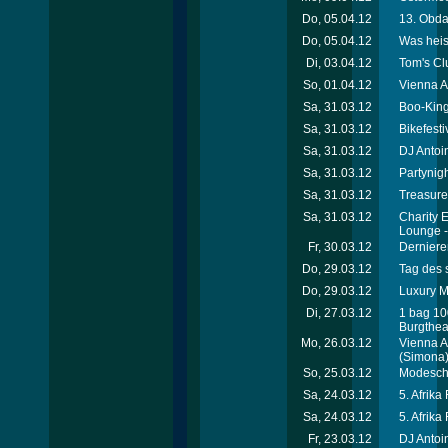
Do, 05.04.12
13. Obda
Do, 05.04.12
Was heis
Di, 03.04.12
Tom's Cl
So, 01.04.12
Vienna A
Sa, 31.03.12
Boo-King
Sa, 31.03.12
Bikefest
Sa, 31.03.12
DJ Antoi
Sa, 31.03.12
Partynigh
Sa, 31.03.12
Treasure
Sa, 31.03.12
Charity 
Lounge 
Fr, 30.03.12
Dernieren
Do, 29.03.12
Tag des 
Do, 29.03.12
Luxury Me
Di, 27.03.12
1 bag 10
Burgthea
Mo, 26.03.12
Vienna A
(Simona
So, 25.03.12
Modesch
Sa, 24.03.12
5. Afrika
Sa, 24.03.12
5. Afrika
Fr, 23.03.12
DJ Antoin