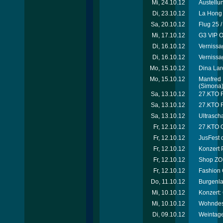
Mi, 24.10.12
Austellu
Di, 23.10.12
La Hong 
Sa, 20.10.12
Flug 25 
Mi, 17.10.12
G3 VIP O
Di, 16.10.12
Vernissa
Di, 16.10.12
Vernissa
Mo, 15.10.12
Dina Laro
Mo, 15.10.12
Manfred 
(Simona
Sa, 13.10.12
27.KTO Ri
Sa, 13.10.12
27.KTO R
Sa, 13.10.12
Ultrascha
Fr, 12.10.12
27.KTO O
Fr, 12.10.12
JusFest 
Fr, 12.10.12
Konzert 
Fr, 12.10.12
Shop ZOË
Fr, 12.10.12
Fashion 
Do, 11.10.12
Burgenla
Mi, 10.10.12
Konzert:
Mi, 10.10.12
Wohndesi
Di, 09.10.12
Weintage