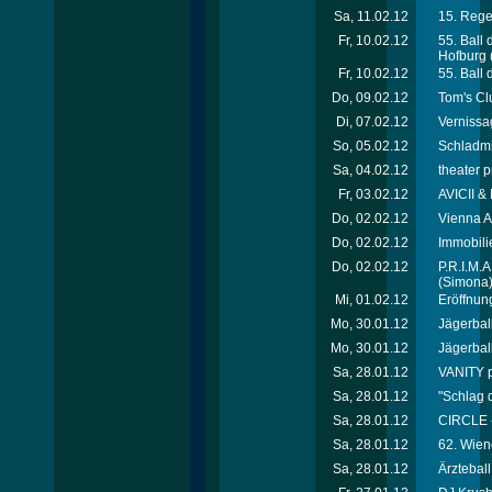
Sa, 11.02.12
15. Rege
Fr, 10.02.12
55. Ball
Hofburg
Fr, 10.02.12
55. Ball
Do, 09.02.12
Tom's Cl
Di, 07.02.12
Vernissa
So, 05.02.12
Schladmi
Sa, 04.02.12
theater p
Fr, 03.02.12
AVICII &
Do, 02.02.12
Vienna A
Do, 02.02.12
Immobili
Do, 02.02.12
P.R.I.M.
(Simona
Mi, 01.02.12
Eröffnung
Mo, 30.01.12
Jägerball 
Mo, 30.01.12
Jägerball 
Sa, 28.01.12
VANITY p
Sa, 28.01.12
"Schlag 
Sa, 28.01.12
CIRCLE 
Sa, 28.01.12
62. Wien
Sa, 28.01.12
Ärztebal