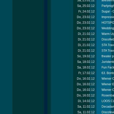
Sa, 25.02.12
alleslei
Sa, 25.02.12
Partynigh
Fr, 24.02.12
Sugar - 
Do, 23.02.12
Impressi
Do, 23.02.12
HOTSPOT
Do, 23.02.12
Wedding 
Di, 21.02.12
Warm Up 
Di, 21.02.12
Discofie
Di, 21.02.12
STA Trav
Di, 21.02.12
STA Trav
So, 19.02.12
theater 
Sa, 18.02.12
Juristen
Sa, 18.02.12
Fun Facto
Fr, 17.02.12
63. Bonb
Do, 16.02.12
Wiener O
Do, 16.02.12
Wiener E
Do, 16.02.12
Wiener 
Do, 16.02.12
Rosenbal
Di, 14.02.12
LOOS CL
Sa, 11.02.12
Decadanc
Sa, 11.02.12
Discofev