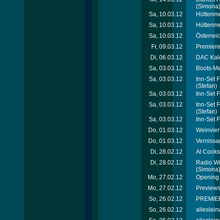
(Simona
Sa, 10.03.12
Hüttenme
Sa, 10.03.12
Hüttenmei
Sa, 10.03.12
Österrei
Fr, 09.03.12
Premiere
Di, 06.03.12
DAC Kal
Sa, 03.03.12
Boots-Me
Sa, 03.03.12
Inn-Set 
(Stefan)
Sa, 03.03.12
Inn-Set 
Sa, 03.03.12
Inn-Set 
(Stefan)
Sa, 03.03.12
Inn-Set 
Do, 01.03.12
Weinvier
Do, 01.03.12
Vernissa
Di, 28.02.12
Al Cooks
Di, 28.02.12
Radio Wi
(Simona
Mo, 27.02.12
Opening 
Mo, 27.02.12
Previews
So, 26.02.12
PREMIER
So, 26.02.12
alleslei