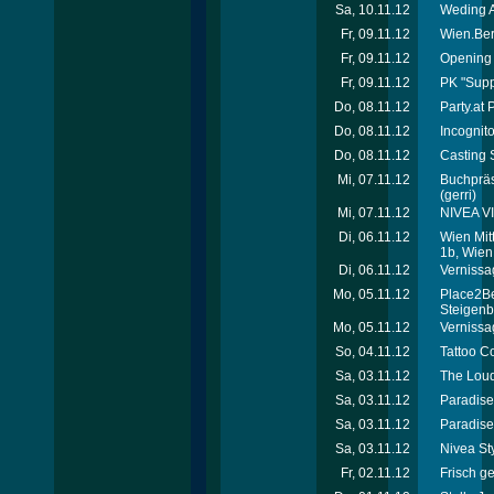
Sa, 10.11.12
Weding A
Fr, 09.11.12
Wien.Ber
Fr, 09.11.12
Opening 
Fr, 09.11.12
PK "Supp
Do, 08.11.12
Party.at
Do, 08.11.12
Incognit
Do, 08.11.12
Casting S
Mi, 07.11.12
Buchpräse
(gerri)
Mi, 07.11.12
NIVEA VI
Di, 06.11.12
Wien Mit
1b, Wien
Di, 06.11.12
Vernissag
Mo, 05.11.12
Place2Be
Steigenb
Mo, 05.11.12
Vernissag
So, 04.11.12
Tattoo C
Sa, 03.11.12
The Loud
Sa, 03.11.12
Paradise 
Sa, 03.11.12
Paradise
Sa, 03.11.12
Nivea St
Fr, 02.11.12
Frisch ge