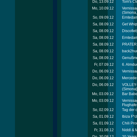
Do, 13.09.12
Tom's Cl
Mo, 10.09.12
Vernissa
(Simona, 
So, 09.09.12
Erntedan
Sa, 08.09.12
Get Whip
Sa, 08.09.12
Discofie
Sa, 08.09.12
Erntedan
Sa, 08.09.12
PRATEREI
Sa, 08.09.12
back2hum
Sa, 08.09.12
Genußmei
Fr, 07.09.12
6. Almdu
Do, 06.09.12
Vernissa
Do, 06.09.12
Mercede
Do, 06.09.12
VOLLEY-
(Simona
Mo, 03.09.12
Bar Babe
Mo, 03.09.12
Vernissa
Flughafe
So, 02.09.12
Tag der 
Sa, 01.09.12
Ibiza F*c
Sa, 01.09.12
Chili Pro
Fr, 31.08.12
Niddl & 
Do, 30.08.12
20 Years 