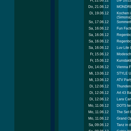
Fr, 22.06.12
DIF 2012 
Do, 21.06.12
MONDREAN
Di, 19.06.12
Kochen i
(Simona
So, 17.06.12
Sommerbe
Sa, 16.06.12
Fun Facto
Sa, 16.06.12
Regenbog
Sa, 16.06.12
Regenbog
Sa, 16.06.12
Luv Lite
Fr, 15.06.12
Modescha
Fr, 15.06.12
Kunstakt
Do, 14.06.12
Vienna F
Mi, 13.06.12
STYLE UP
Mi, 13.06.12
ATV Party
Di, 12.06.12
Thunderc
Di, 12.06.12
Art 43 B
Di, 12.06.12
Lara Cam
Mo, 11.06.12
DOTS tw
Mo, 11.06.12
The Set 
Mo, 11.06.12
Grand Op
Sa, 09.06.12
Tanz in d