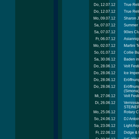
Do, 12.07.12
True Reli
Do, 12.07.12
True Rel
Mo, 09.07.12
Sharon J
Sa, 07.07.12
Summer 
Sa, 07.07.12
90ies Cl
Fr, 06.07.12
Asiannig
Mo, 02.07.12
Martini 
So, 01.07.12
Collie B
Sa, 30.06.12
Baden in
Do, 28.06.12
Volt Fes
Do, 28.06.12
Ice Imper
Do, 28.06.12
Eröffnung
Do, 28.06.12
Eröffnun
(Simona
Mi, 27.06.12
Volt Fest
Di, 26.06.12
Vernissag
STEINER 
Mo, 25.06.12
Rotary C
So, 24.06.12
DJ Antoi
Sa, 23.06.12
Light As
Fr, 22.06.12
Didge & 