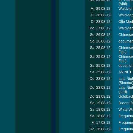
(Albi)
Mi, 29.08.12
Waldviert
Di, 28.08.12
Waldvier
Di, 28.08.12
Otto Mod
Mo, 27.08.12
Waldviert
So, 26.08.12
Chiemsee
So, 26.08.12
document
Sa, 25.08.12
Chiemsee
Fips)
Sa, 25.08.12
Chiemsee
Fips)
Sa, 25.08.12
document
Sa, 25.08.12
ANINITE 
Do, 23.08.12
Late Nig
(Simona
Do, 23.08.12
Late Nig
gerri)
Do, 23.08.12
Goldbach
So, 19.08.12
Bascot 2
Sa, 18.08.12
White Wi
Sa, 18.08.12
Frequenc
Fr, 17.08.12
Frequenc
Do, 16.08.12
Frequenc