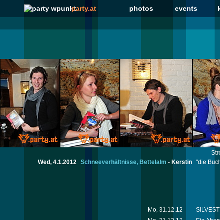
party.at
photos
events
Str
Wed, 4.1.2012
Schneeverhältnisse, Bettelalm
-
Kerstin
"die Buc
Mo, 31.12.12
SILVESTE