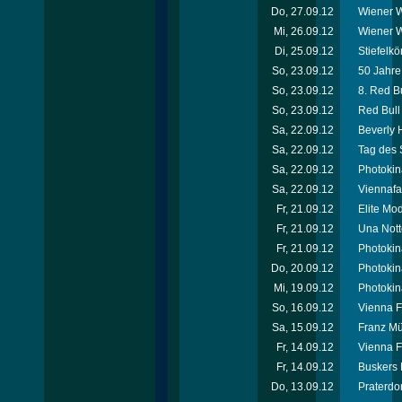
Do, 27.09.12
Wiener W
Mi, 26.09.12
Wiener W
Di, 25.09.12
Stiefelkö
So, 23.09.12
50 Jahr
So, 23.09.12
8. Red Bu
So, 23.09.12
Red Bull 
Sa, 22.09.12
Beverly H
Sa, 22.09.12
Tag des 
Sa, 22.09.12
Photokin
Sa, 22.09.12
Viennafa
Fr, 21.09.12
Elite Mo
Fr, 21.09.12
Una Nott
Fr, 21.09.12
Photokin
Do, 20.09.12
Photokin
Mi, 19.09.12
Photokin
So, 16.09.12
Vienna F
Sa, 15.09.12
Franz Mü
Fr, 14.09.12
Vienna F
Fr, 14.09.12
Buskers 
Do, 13.09.12
Praterdo