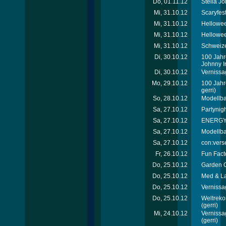
Do, 01.11.12
Stella J
Mi, 31.10.12
Scaryfes
Mi, 31.10.12
Hellowee
Mi, 31.10.12
Hellowee
Mi, 31.10.12
Schweize
Di, 30.10.12
100 Jahr
Johnny Ir
Di, 30.10.12
Vernissa
Mo, 29.10.12
100 Jahr
gerri)
So, 28.10.12
Modellb
Sa, 27.10.12
Partynigh
Sa, 27.10.12
ENERGY T
Sa, 27.10.12
Modellb
Sa, 27.10.12
con:verse
Fr, 26.10.12
Fun Facto
Do, 25.10.12
Garden C
Do, 25.10.12
Med & La
Do, 25.10.12
Vernissa
Do, 25.10.12
Weltreko
(gerri)
Mi, 24.10.12
Vernissa
(gerri)