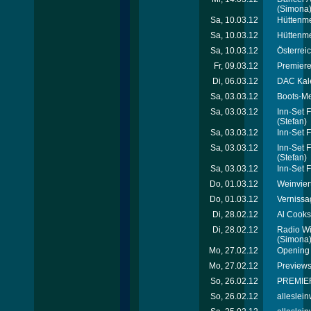
(Simona
Sa, 10.03.12
Hüttenme
Sa, 10.03.12
Hüttenmei
Sa, 10.03.12
Österrei
Fr, 09.03.12
Premiere
Di, 06.03.12
DAC Kal
Sa, 03.03.12
Boots-Me
Sa, 03.03.12
Inn-Set 
(Stefan)
Sa, 03.03.12
Inn-Set 
Sa, 03.03.12
Inn-Set 
(Stefan)
Sa, 03.03.12
Inn-Set 
Do, 01.03.12
Weinvier
Do, 01.03.12
Vernissa
Di, 28.02.12
Al Cooks
Di, 28.02.12
Radio Wi
(Simona
Mo, 27.02.12
Opening 
Mo, 27.02.12
Previews
So, 26.02.12
PREMIER
So, 26.02.12
alleslei