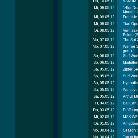
Do, 10.05.12
VÁKUM - 
Mi, 09.05.12
14ter De
Mariahil
Mi, 09.05.12
Freunde 
Mi, 09.05.12
Tian Ope
Di, 08.05.12
Vernissag
Esterh
(S
Mo, 07.05.12
The Set 
Mo, 07.05.12
Werner Sc
gerri)
So, 06.05.12
Surf Wor
So, 06.05.12
Mailüfte
Sa, 05.05.12
Zipfer Se
Sa, 05.05.12
Surf Wor
Sa, 05.05.12
Hypnotic
Sa, 05.05.12
We Love 
Sa, 05.05.12
Arthur M
Fr, 04.05.12
BallCanC
Do, 03.05.12
Eröffnung
Mi, 02.05.12
MAX WELL
Di, 01.05.12
Amadeus 
Mo, 30.04.12
Season C
Mo, 30.04.12
Top of th