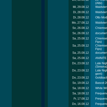
(Albi)
Mi, 29.08.12
Waldviert
Di, 28.08.12
Waldvier
Di, 28.08.12
Otto Mod
Mo, 27.08.12
Waldviert
So, 26.08.12
Chiemsee
So, 26.08.12
document
Sa, 25.08.12
Chiemsee
Fips)
Sa, 25.08.12
Chiemsee
Fips)
Sa, 25.08.12
document
Sa, 25.08.12
ANINITE 
Do, 23.08.12
Late Nig
(Simona
Do, 23.08.12
Late Nig
gerri)
Do, 23.08.12
Goldbach
So, 19.08.12
Bascot 2
Sa, 18.08.12
White Wi
Sa, 18.08.12
Frequenc
Fr, 17.08.12
Frequenc
Do, 16.08.12
Frequenc