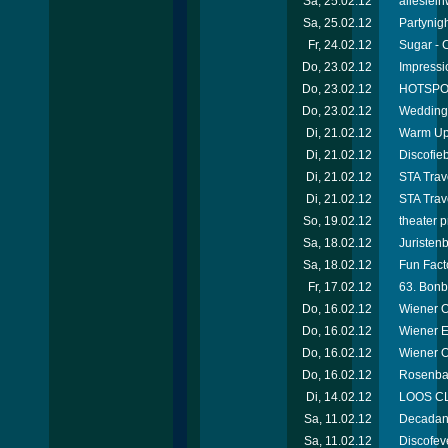
Sa, 25.02.12
alleslei
Sa, 25.02.12
Partynigh
Fr, 24.02.12
Sugar - 
Do, 23.02.12
Impressi
Do, 23.02.12
HOTSPOT
Do, 23.02.12
Wedding 
Di, 21.02.12
Warm Up 
Di, 21.02.12
Discofie
Di, 21.02.12
STA Trav
Di, 21.02.12
STA Trav
So, 19.02.12
theater 
Sa, 18.02.12
Juristen
Sa, 18.02.12
Fun Facto
Fr, 17.02.12
63. Bonb
Do, 16.02.12
Wiener O
Do, 16.02.12
Wiener E
Do, 16.02.12
Wiener 
Do, 16.02.12
Rosenbal
Di, 14.02.12
LOOS CL
Sa, 11.02.12
Decadanc
Sa, 11.02.12
Discofev