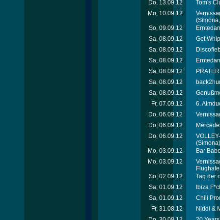
Do, 13.09.12
Tom's Cl
Mo, 10.09.12
Vernissa
(Simona, 
So, 09.09.12
Erntedan
Sa, 08.09.12
Get Whip
Sa, 08.09.12
Discofie
Sa, 08.09.12
Erntedan
Sa, 08.09.12
PRATEREI
Sa, 08.09.12
back2hum
Sa, 08.09.12
Genußmei
Fr, 07.09.12
6. Almdu
Do, 06.09.12
Vernissa
Do, 06.09.12
Mercede
Do, 06.09.12
VOLLEY-
(Simona
Mo, 03.09.12
Bar Babe
Mo, 03.09.12
Vernissa
Flughafe
So, 02.09.12
Tag der 
Sa, 01.09.12
Ibiza F*c
Sa, 01.09.12
Chili Pro
Fr, 31.08.12
Niddl & 
Do, 30.08.12
20 Years 