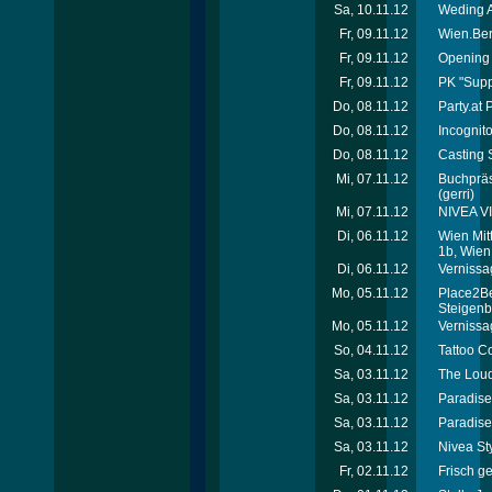
Sa, 10.11.12
Weding A
Fr, 09.11.12
Wien.Ber
Fr, 09.11.12
Opening 
Fr, 09.11.12
PK "Supp
Do, 08.11.12
Party.at
Do, 08.11.12
Incognit
Do, 08.11.12
Casting S
Mi, 07.11.12
Buchpräse
(gerri)
Mi, 07.11.12
NIVEA VI
Di, 06.11.12
Wien Mit
1b, Wien
Di, 06.11.12
Vernissag
Mo, 05.11.12
Place2Be
Steigenb
Mo, 05.11.12
Vernissag
So, 04.11.12
Tattoo C
Sa, 03.11.12
The Loud
Sa, 03.11.12
Paradise 
Sa, 03.11.12
Paradise
Sa, 03.11.12
Nivea St
Fr, 02.11.12
Frisch ge