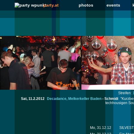
party.at
photos
events
Streifen:
Sat, 11.2.2012
Decadance, Melkerkeller Baden
-
Schmidi
"Kurzbes
techhousigen Sou
Mo, 31.12.12
SILVESTE