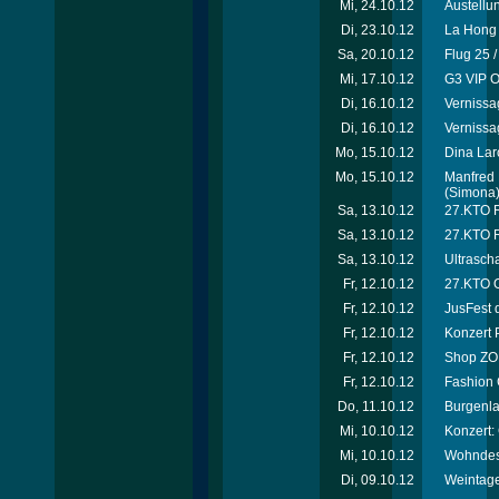
Mi, 24.10.12
Austellu
Di, 23.10.12
La Hong 
Sa, 20.10.12
Flug 25 
Mi, 17.10.12
G3 VIP O
Di, 16.10.12
Vernissa
Di, 16.10.12
Vernissa
Mo, 15.10.12
Dina Laro
Mo, 15.10.12
Manfred 
(Simona
Sa, 13.10.12
27.KTO Ri
Sa, 13.10.12
27.KTO R
Sa, 13.10.12
Ultrascha
Fr, 12.10.12
27.KTO O
Fr, 12.10.12
JusFest 
Fr, 12.10.12
Konzert 
Fr, 12.10.12
Shop ZOË
Fr, 12.10.12
Fashion 
Do, 11.10.12
Burgenla
Mi, 10.10.12
Konzert:
Mi, 10.10.12
Wohndesi
Di, 09.10.12
Weintage