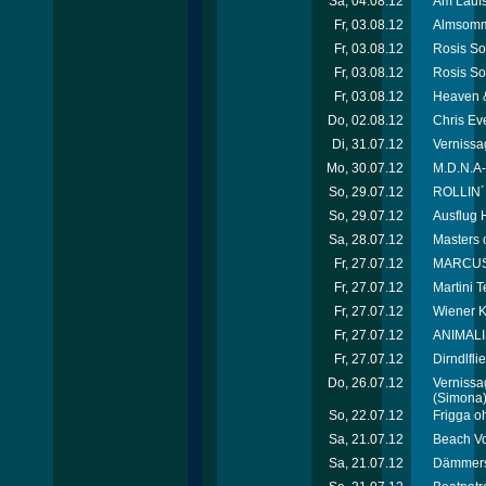
Sa, 04.08.12
Am Laufs
Fr, 03.08.12
Almsomme
Fr, 03.08.12
Rosis So
Fr, 03.08.12
Rosis So
Fr, 03.08.12
Heaven &
Do, 02.08.12
Chris Ev
Di, 31.07.12
Vernissag
Mo, 30.07.12
M.D.N.A-
So, 29.07.12
ROLLIN´
So, 29.07.12
Ausflug H
Sa, 28.07.12
Masters 
Fr, 27.07.12
MARCUS*p
Fr, 27.07.12
Martini T
Fr, 27.07.12
Wiener K
Fr, 27.07.12
ANIMALI
Fr, 27.07.12
Dirndlfl
Do, 26.07.12
Vernissag
(Simona
So, 22.07.12
Frigga o
Sa, 21.07.12
Beach Vo
Sa, 21.07.12
Dämmersc