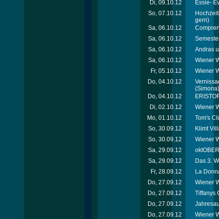
Di, 09.10.12
Essie- E
So, 07.10.12
Hochzeit
gerri)
Sa, 06.10.12
Comprend
Sa, 06.10.12
Semester
Sa, 06.10.12
Andras u
Sa, 06.10.12
Wiener W
Fr, 05.10.12
Wiener 
Do, 04.10.12
Vernissag
(Simona
Do, 04.10.12
ERISTOF
Di, 02.10.12
Wiener W
Mo, 01.10.12
Tom's Cl
So, 30.09.12
Klimt Vi
So, 30.09.12
Wiener W
Sa, 29.09.12
oktOBERL
Sa, 29.09.12
Das 3. W
Fr, 28.09.12
La Donna
Do, 27.09.12
Wiener W
Do, 27.09.12
Tiffanys 
Do, 27.09.12
Jahresau
Do, 27.09.12
Wiener W