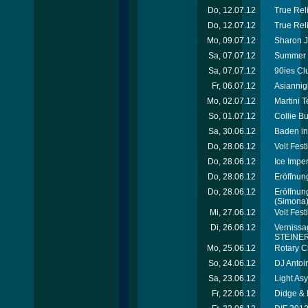
Do, 12.07.12
True Reli
Do, 12.07.12
True Rel
Mo, 09.07.12
Sharon J
Sa, 07.07.12
Summer 
Sa, 07.07.12
90ies Cl
Fr, 06.07.12
Asiannig
Mo, 02.07.12
Martini 
So, 01.07.12
Collie B
Sa, 30.06.12
Baden in
Do, 28.06.12
Volt Fes
Do, 28.06.12
Ice Imper
Do, 28.06.12
Eröffnung
Do, 28.06.12
Eröffnun
(Simona
Mi, 27.06.12
Volt Fest
Di, 26.06.12
Vernissag
STEINER 
Mo, 25.06.12
Rotary C
So, 24.06.12
DJ Antoi
Sa, 23.06.12
Light As
Fr, 22.06.12
Didge & 