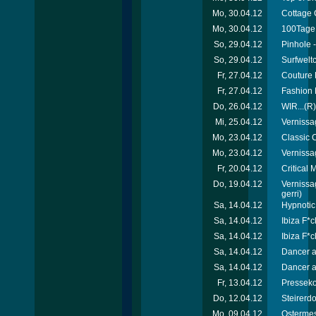
Mo, 30.04.12
Cottage 
Mo, 30.04.12
100Tage 
So, 29.04.12
Pinhole -
So, 29.04.12
Surfweltc
Fr, 27.04.12
Couture 
Fr, 27.04.12
Fashion 
Do, 26.04.12
WIR...(R)
Mi, 25.04.12
Vernissa
Mo, 23.04.12
Classic C
Mo, 23.04.12
Vernissa
Fr, 20.04.12
Critical
Do, 19.04.12
Vernissa
gerri)
Sa, 14.04.12
Hypnotic
Sa, 14.04.12
Ibiza F*c
Sa, 14.04.12
Ibiza F*c
Sa, 14.04.12
Dancer a
Sa, 14.04.12
Dancer a
Fr, 13.04.12
Presseko
Do, 12.04.12
Steirerd
Mo, 09.04.12
Ostermes