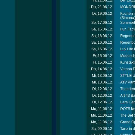
Fr, 22.06.12
DIF 2012 
Do, 21.06.12
MONDREAN
Di, 19.06.12
Kochen i
(Simona
So, 17.06.12
Sommerbe
Sa, 16.06.12
Fun Facto
Sa, 16.06.12
Regenbog
Sa, 16.06.12
Regenbog
Sa, 16.06.12
Luv Lite
Fr, 15.06.12
Modescha
Fr, 15.06.12
Kunstakt
Do, 14.06.12
Vienna F
Mi, 13.06.12
STYLE UP
Mi, 13.06.12
ATV Party
Di, 12.06.12
Thunderc
Di, 12.06.12
Art 43 B
Di, 12.06.12
Lara Cam
Mo, 11.06.12
DOTS tw
Mo, 11.06.12
The Set 
Mo, 11.06.12
Grand Op
Sa, 09.06.12
Tanz in d