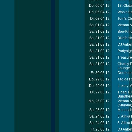
Do, 05.04.12
13. Obda
Do, 05.04.12
Was heis
Di, 03.04.12
Tom's Cl
So, 01.04.12
Vienna A
Sa, 31.03.12
Boo-King
Sa, 31.03.12
Bikefest
Sa, 31.03.12
DJ Antoi
Sa, 31.03.12
Partynigh
Sa, 31.03.12
Treasure
Sa, 31.03.12
Charity 
Lounge 
Fr, 30.03.12
Dernieren
Do, 29.03.12
Tag des 
Do, 29.03.12
Luxury Me
Di, 27.03.12
1 bag 10
Burgthea
Mo, 26.03.12
Vienna A
(Simona
So, 25.03.12
Modesch
Sa, 24.03.12
5. Afrika
Sa, 24.03.12
5. Afrika
Fr, 23.03.12
DJ Antoin