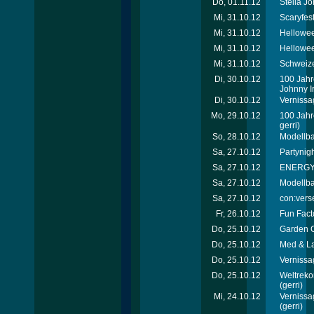
Do, 01.11.12
Stella J
Mi, 31.10.12
Scaryfes
Mi, 31.10.12
Hellowee
Mi, 31.10.12
Hellowee
Mi, 31.10.12
Schweize
Di, 30.10.12
100 Jahr
Johnny Ir
Di, 30.10.12
Vernissa
Mo, 29.10.12
100 Jahr
gerri)
So, 28.10.12
Modellb
Sa, 27.10.12
Partynigh
Sa, 27.10.12
ENERGY T
Sa, 27.10.12
Modellb
Sa, 27.10.12
con:verse
Fr, 26.10.12
Fun Facto
Do, 25.10.12
Garden C
Do, 25.10.12
Med & La
Do, 25.10.12
Vernissa
Do, 25.10.12
Weltreko
(gerri)
Mi, 24.10.12
Vernissa
(gerri)