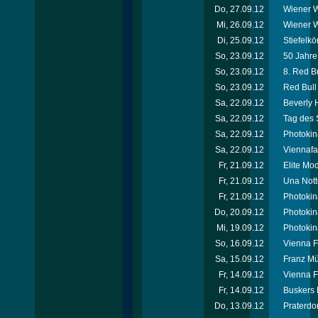
Do, 27.09.12
Wiener W
Mi, 26.09.12
Wiener W
Di, 25.09.12
Stiefelkö
So, 23.09.12
50 Jahr
So, 23.09.12
8. Red Bu
So, 23.09.12
Red Bull 
Sa, 22.09.12
Beverly H
Sa, 22.09.12
Tag des 
Sa, 22.09.12
Photokin
Sa, 22.09.12
Viennafa
Fr, 21.09.12
Elite Mo
Fr, 21.09.12
Una Nott
Fr, 21.09.12
Photokin
Do, 20.09.12
Photokin
Mi, 19.09.12
Photokin
So, 16.09.12
Vienna F
Sa, 15.09.12
Franz Mü
Fr, 14.09.12
Vienna F
Fr, 14.09.12
Buskers 
Do, 13.09.12
Praterdo