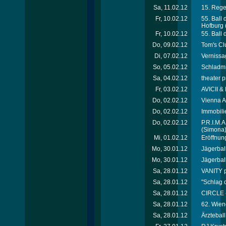
Sa, 11.02.12
15. Rege
Fr, 10.02.12
55. Ball
Hofburg
Fr, 10.02.12
55. Ball
Do, 09.02.12
Tom's Cl
Di, 07.02.12
Vernissa
So, 05.02.12
Schladmi
Sa, 04.02.12
theater p
Fr, 03.02.12
AVICII &
Do, 02.02.12
Vienna A
Do, 02.02.12
Immobili
Do, 02.02.12
P.R.I.M.
(Simona
Mi, 01.02.12
Eröffnung
Mo, 30.01.12
Jägerball 
Mo, 30.01.12
Jägerball 
Sa, 28.01.12
VANITY p
Sa, 28.01.12
"Schlag 
Sa, 28.01.12
CIRCLE 
Sa, 28.01.12
62. Wien
Sa, 28.01.12
Ärztebal