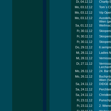
Di, 04.12.12
Chartiy 
Mo, 03.12.12
Tom`s Cl
Mo, 03.12.12
Vip Open
Mo, 03.12.12
Ausstell
Wien
(ge
Sa, 01.12.12
Weihnach
Fr, 30.11.12
Skiopeni
Fr, 30.11.12
Skiopeni
Fr, 30.11.12
Skiopeni
Do, 29.11.12
6.sempre
Mi, 28.11.12
Ladies N
Mi, 28.11.12
Vernissa
Di, 27.11.12
Vernissa
Lerchenf
Mo, 26.11.12
24. Bar 
Mo, 26.11.12
Buchpräs
Wien
(Si
Sa, 24.11.12
DIDGE &
Sa, 24.11.12
Perchten
Sa, 24.11.12
Christki
Fr, 23.11.12
Punschpa
Fr, 23.11.12
2. Wiene