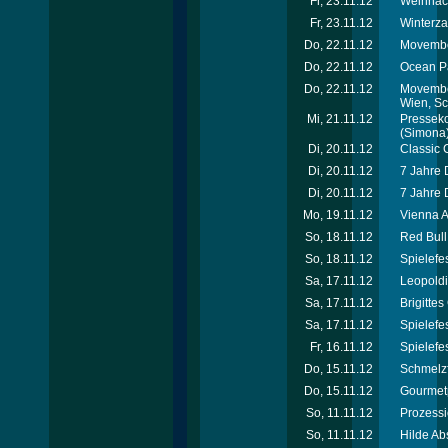
Fr, 23.11.12
Weihnach
Fr, 23.11.12
Winterza
Do, 22.11.12
Movember
Do, 22.11.12
Ocean Pa
Do, 22.11.12
Movember
Wien, S
Mi, 21.11.12
Presseko
(Simona
Di, 20.11.12
Classic 
Di, 20.11.12
7 Jahre 
Di, 20.11.12
7 Jahre 
Mo, 19.11.12
Vienna A
So, 18.11.12
Red Bul
So, 18.11.12
Spielefe
Sa, 17.11.12
Leopoldi
Sa, 17.11.12
Brigitte
Sa, 17.11.12
Spielefe
Fr, 16.11.12
Spielefe
Do, 15.11.12
Schmelzf
Do, 15.11.12
Gourmet
So, 11.11.12
Prozessi
So, 11.11.12
Hilde Ab