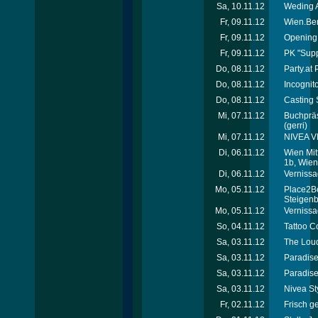
Sa, 10.11.12
Weding A
Fr, 09.11.12
Wien.Ber
Fr, 09.11.12
Opening
Fr, 09.11.12
PK "Supp
Do, 08.11.12
Party.at
Do, 08.11.12
Incognit
Do, 08.11.12
Casting S
Mi, 07.11.12
Buchpräs
(gerri)
Mi, 07.11.12
NIVEA V
Di, 06.11.12
Wien Mit
1b, Wien
Di, 06.11.12
Vernissa
Mo, 05.11.12
Place2B
Steigen
Mo, 05.11.12
Vernissag
So, 04.11.12
Tattoo C
Sa, 03.11.12
The Loud
Sa, 03.11.12
Paradise 
Sa, 03.11.12
Paradise
Sa, 03.11.12
Nivea St
Fr, 02.11.12
Frisch g