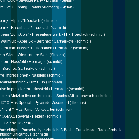
 in Gold - Silvester Party - Elysium
(Stefan)
s Eve Clubbing - Palais Auersperg
(Stefan)
party - Alp In / Tröpolach
(schmidi)
party - Bärenhütte / Tröpolach
(schmidi)
r beim "Zum Alois" - Riesenfeuerwerk - FF - Tröpolach
(schmidi)
r Warm Up - Apre Ski - Berghex / Gartnerkofel
(schmidi)
onen vom Nassfeld - Tröpolach / Hermagor
(schmidi)
r in Wien - Wien, Innere Stadt
(Simona)
onen - Nassfeld / Hermagor
(schmidi)
 - Berghex Gartnerkofel
(schmidi)
te Impressionen - Nassfeld
(schmidi)
emikerclubbing - Lutz Club
(Thomas)
rise Impressionen - Nassfeld / Hermagor
(schmidi)
toria Metzker live on the decks - Sachs / Altlichtenwarth
(schmidi)
C* X-Mas Special - Pyramide Vösendorf
(Thomas)
c Night X-Mas Party - Volksgarten
(schmidi)
t X-MAS Revival - Reigen
(schmidi)
 - Galerie 18
(gerri)
 Punschfight - Punschrally - schmidis B-Bash - Punschstadl Radio Arabella
htsdorf Unicampus
(schmidi)