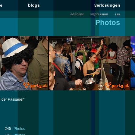
le
blogs
verlosungen
editorial
impressum
rss
Photos
n der Passage!"
245
Photos