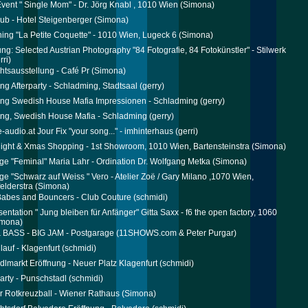
Event " Single Mom" - Dr. Jörg Knabl , 1010 Wien
(Simona)
ub - Hotel Steigenberger
(Simona)
ing "La Petite Coquette" - 1010 Wien, Lugeck 6
(Simona)
ung: Selected Austrian Photography "84 Fotografie, 84 Fotokünstler" - Stilwerk
rri)
tsausstellung - Café Pr
(Simona)
ng Afterparty - Schladming, Stadtsaal
(gerry)
ng Swedish House Mafia Impressionen - Schladming
(gerry)
ng, Swedish House Mafia - Schladming
(gerry)
-audio.at Jour Fix "your song..." - imhinterhaus
(gerri)
ight & Xmas Shopping - 1st Showroom, 1010 Wien, Bartensteinstra
(Simona)
ge "Feminal" Maria Lahr - Ordination Dr. Wolfgang Metka
(Simona)
ge "Schwarz auf Weiss " Vero - Atelier Zoë / Gary Milano ,1070 Wien,
elderstra
(Simona)
Babes and Bouncers - Club Couture
(schmidi)
entation " Jung bleiben für Anfänger" Gitta Saxx - f6 the open factory, 1060
mona)
 BASS - BIG JAM - Postgarage
(11SHOWS.com & Peter Purgar)
lauf - Klagenfurt
(schmidi)
ndlmarkt Eröffnung - Neuer Platz Klagenfurt
(schmidi)
rty - Punschstadl
(schmidi)
r Rotkreuzball - Wiener Rathaus
(Simona)