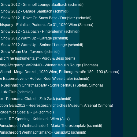
 Snow 2012 - Smirnoff Lounge Saalbach
(schmidi)
 Snow 2012 - Garage Saalbach
(schmidi)
 Snow 2012 - Rave On Snow Base / Dorfplatz
(schmidi)
tsparty - Eatalico, Praterstraße 31, 1020 Wien
(Simona)
 Snow 2012 - Saalbach - Hinterglemm
(schmidi)
 Snow 2012 Warm Up - Garage
(schmidi)
 Snow 2012 Warm Up - Smirnoff Lounge
(schmidi)
 Snow Warm Up - Taverne
(schmidi)
sic "The Instrumentals" - Porgy & Bess
(gerri)
ing/Afterparty* VAPIANO - Wiener Moulin Rouge
(Thomas)
 Abend - Mega Denzel , 1030 Wien, Erdbergerstraße 189 - 193
(Simona)
r Bauernadvent - Hof von Rudi Wieselthaler
(schmidi)
Besinnlich Christmasparty - Schreiberhaus
(Stefan, Simona)
 Lutz Club
(schmidi)
er - Panorama Club eh. Zick Zack
(schmidi)
bbon Gala2012 - Heeresgeschlichtliches Museum, Arsenal
(Simona)
cademics Special - U4
(schmidi)
tore - RE-Opening - Kohlmarkt Wien
(Alex)
 Punschreport Weihnachtsdorf - Maria Theresienplatz
(schmidi)
 Punschreport Weihnachtsmarkt - Karlsplatz
(schmidi)