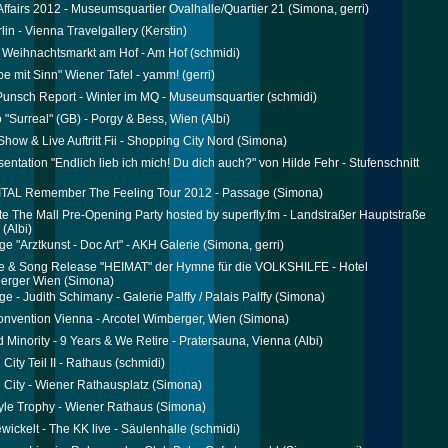
ffairs 2012 - Museumsquartier Ovalhalle/Quartier 21
(Simona, gerri)
lin - Vienna Travelgallery
(Kerstin)
 Weihnachtsmarkt am Hof - Am Hof
(schmidi)
e mit Sinn" Wiener Tafel - yamm!
(gerri)
 Punsch Report - Winter im MQ - Museumsquartier
(schmidi)
o "Surreal" (GB) - Porgy & Bess, Wien
(Albi)
how & Live Auftritt Fii - Shopping City Nord
(Simona)
entation "Endlich lieb ich mich! Du dich auch?" von Hilde Fehr - Stufenschnitt
ITAL Remember The Feeling Tour 2012 - Passage
(Simona)
te The Mall Pre-Opening Party hosted by superfly.fm - Landstraßer Hauptstraße
(Albi)
ge "Arztkunst - Doc Art" - AKH Galerie
(Simona, gerri)
e & Song Release "HEIMAT" der Hymne für die VOLKSHILFE - Hotel
berger Wien
(Simona)
e - Judith Schimany - Galerie Palffy / Palais Palffy
(Simona)
onvention Vienna - Arcotel Wimberger, Wien
(Simona)
 Minority - 9 Years & We Retire - Pratersauna, Vienna
(Albi)
City Teil II - Rathaus
(schmidi)
 City - Wiener Rathausplatz
(Simona)
yle Trophy - Wiener Rathaus
(Simona)
ewickelt - The KK live - Säulenhalle
(schmidi)