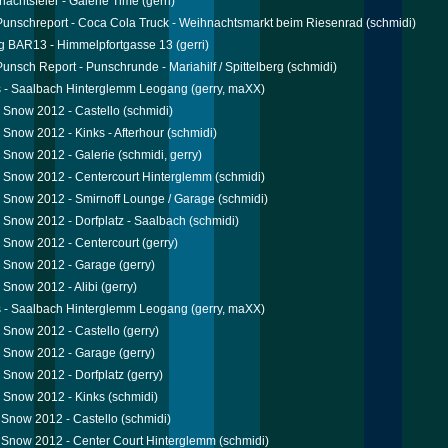
nachtsfeier - Galerie Time
(gerri)
 Punschreport - Coca Cola Truck - Weihnachtsmarkt beim Riesenrad
(schmidi)
g BAR13 - Himmelpfortgasse 13
(gerri)
 Punsch Report - Punschrunde - Mariahilf / Spittelberg
(schmidi)
s - Saalbach Hinterglemm Leogang
(gerry, maXX)
Snow 2012 - Castello
(schmidi)
Snow 2012 - Kinks - Afterhour
(schmidi)
 Snow 2012 - Galerie
(schmidi, gerry)
 Snow 2012 - Centercourt Hinterglemm
(schmidi)
Snow 2012 - Smirnoff Lounge / Garage
(schmidi)
Snow 2012 - Dorfplatz - Saalbach
(schmidi)
 Snow 2012 - Centercourt
(gerry)
 Snow 2012 - Garage
(gerry)
Snow 2012 - Alibi
(gerry)
s - Saalbach Hinterglemm Leogang
(gerry, maXX)
Snow 2012 - Castello
(gerry)
 Snow 2012 - Garage
(gerry)
Snow 2012 - Dorfplatz
(gerry)
 Snow 2012 - Kinks
(schmidi)
Snow 2012 - Castello
(schmidi)
Snow 2012 - Center Court Hinterglemm
(schmidi)