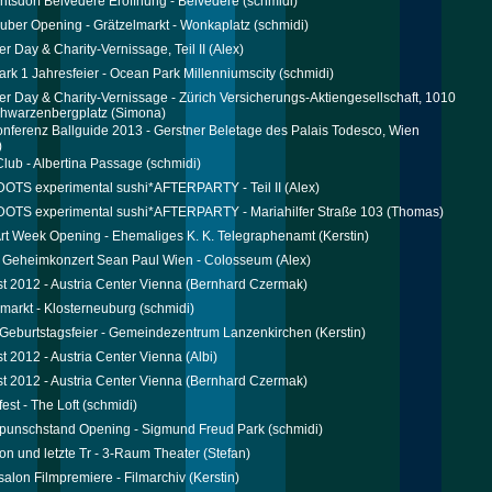
tsdorf Belvedere Eröffnung - Belvedere
(schmidi)
uber Opening - Grätzelmarkt - Wonkaplatz
(schmidi)
 Day & Charity-Vernissage, Teil II
(Alex)
rk 1 Jahresfeier - Ocean Park Millenniumscity
(schmidi)
 Day & Charity-Vernissage - Zürich Versicherungs-Aktiengesellschaft, 1010
chwarzenbergplatz
(Simona)
nferenz Ballguide 2013 - Gerstner Beletage des Palais Todesco, Wien
)
Club - Albertina Passage
(schmidi)
DOTS experimental sushi*AFTERPARTY - Teil II
(Alex)
DOTS experimental sushi*AFTERPARTY - Mariahilfer Straße 103
(Thomas)
rt Week Opening - Ehemaliges K. K. Telegraphenamt
(Kerstin)
l Geheimkonzert Sean Paul Wien - Colosseum
(Alex)
st 2012 - Austria Center Vienna
(Bernhard Czermak)
markt - Klosterneuburg
(schmidi)
s Geburtstagsfeier - Gemeindezentrum Lanzenkirchen
(Kerstin)
st 2012 - Austria Center Vienna
(Albi)
st 2012 - Austria Center Vienna
(Bernhard Czermak)
est - The Loft
(schmidi)
punschstand Opening - Sigmund Freud Park
(schmidi)
on und letzte Tr - 3-Raum Theater
(Stefan)
salon Filmpremiere - Filmarchiv
(Kerstin)