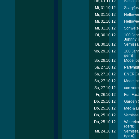
Do, 01.11.12
Stella J
Mi, 31.10.12
Scaryfes
Mi, 31.10.12
Hellowee
Mi, 31.10.12
Hellowee
Mi, 31.10.12
Schweize
Di, 30.10.12
100 Jahr
Johnny I
Di, 30.10.12
Vernissa
Mo, 29.10.12
100 Jahr
gerri)
So, 28.10.12
Modellb
Sa, 27.10.12
Partynig
Sa, 27.10.12
ENERGY T
Sa, 27.10.12
Modellb
Sa, 27.10.12
con:vers
Fr, 26.10.12
Fun Fact
Do, 25.10.12
Garden C
Do, 25.10.12
Med & L
Do, 25.10.12
Vernissa
Do, 25.10.12
Weltreko
(gerri)
Mi, 24.10.12
Vernissa
(gerri)