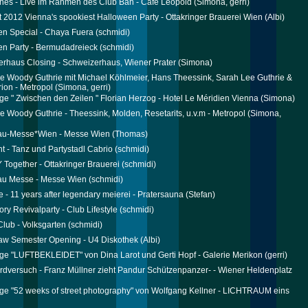
ones - Live im Rahmen des Club Bah - Cafe Leopold
(Simona, gerri)
t 2012 Vienna's spookiest Halloween Party - Ottakringer Brauerei Wien
(Albi)
n Special - Chaya Fuera
(schmidi)
n Party - Bermudadreieck
(schmidi)
rhaus Closing - Schweizerhaus, Wiener Prater
(Simona)
e Woody Guthrie mit Michael Köhlmeier, Hans Theessink, Sarah Lee Guthrie &
rion - Metropol
(Simona, gerri)
ge " Zwischen den Zeilen " Florian Herzog - Hotel Le Méridien Vienna
(Simona)
e Woody Guthrie - Theessink, Molden, Resetarits, u.v.m - Metropol
(Simona,
au-Messe*Wien - Messe Wien
(Thomas)
ht - Tanz und Partystadl Cabrio
(schmidi)
ogether - Ottakringer Brauerei
(schmidi)
au Messe - Messe Wien
(schmidi)
e - 11 years after legendary meierei - Pratersauna
(Stefan)
ory Revivalparty - Club Lifestyle
(schmidi)
lub - Volksgarten
(schmidi)
aw Semester Opening - U4 Diskothek
(Albi)
ge "LUFTBEKLEIDET" von Dina Larot und Gerti Hopf - Galerie Merikon
(gerri)
rdversuch - Franz Müllner zieht Pandur Schützenpanzer- - Wiener Heldenplatz
ge "52 weeks of street photography" von Wolfgang Kellner - LICHTRAUM eins