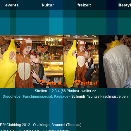
events
kultur
freizeit
lifesty
Streifen:
1
2
3
4
(66 Photos)
weiter >>
2
Discofieber Faschingsspecial, Passage
-
Schmidi
"Buntes Faschingstreiben i
R*Clubbing 2012 - Ottakringer Brauerei
(Thomas)