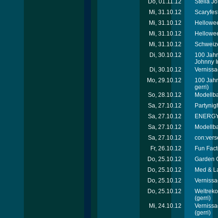
Do, 01.11.12
Stella J
Mi, 31.10.12
Scaryfes
Mi, 31.10.12
Hellowee
Mi, 31.10.12
Hellowee
Mi, 31.10.12
Schweize
Di, 30.10.12
100 Jahr
Johnny I
Di, 30.10.12
Vernissa
Mo, 29.10.12
100 Jahr
gerri)
So, 28.10.12
Modellb
Sa, 27.10.12
Partynig
Sa, 27.10.12
ENERGY T
Sa, 27.10.12
Modellb
Sa, 27.10.12
con:vers
Fr, 26.10.12
Fun Fact
Do, 25.10.12
Garden C
Do, 25.10.12
Med & L
Do, 25.10.12
Vernissa
Do, 25.10.12
Weltreko
(gerri)
Mi, 24.10.12
Vernissa
(gerri)