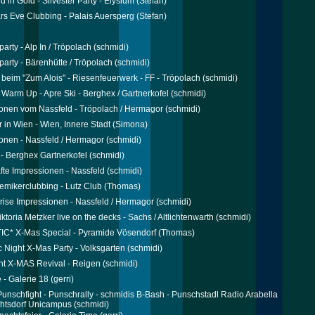
 in Gold - Silvester Party - Elysium
(Stefan)
s Eve Clubbing - Palais Auersperg
(Stefan)
party - Alp In / Tröpolach
(schmidi)
party - Bärenhütte / Tröpolach
(schmidi)
r beim "Zum Alois" - Riesenfeuerwerk - FF - Tröpolach
(schmidi)
r Warm Up - Apre Ski - Berghex / Gartnerkofel
(schmidi)
onen vom Nassfeld - Tröpolach / Hermagor
(schmidi)
r in Wien - Wien, Innere Stadt
(Simona)
onen - Nassfeld / Hermagor
(schmidi)
 - Berghex Gartnerkofel
(schmidi)
te Impressionen - Nassfeld
(schmidi)
emikerclubbing - Lutz Club
(Thomas)
rise Impressionen - Nassfeld / Hermagor
(schmidi)
toria Metzker live on the decks - Sachs / Altlichtenwarth
(schmidi)
C* X-Mas Special - Pyramide Vösendorf
(Thomas)
c Night X-Mas Party - Volksgarten
(schmidi)
t X-MAS Revival - Reigen
(schmidi)
 - Galerie 18
(gerri)
 Punschfight - Punschrally - schmidis B-Bash - Punschstadl Radio Arabella
htsdorf Unicampus
(schmidi)