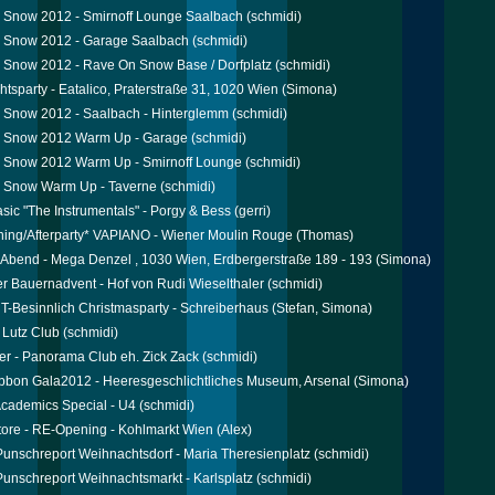
 Snow 2012 - Smirnoff Lounge Saalbach
(schmidi)
 Snow 2012 - Garage Saalbach
(schmidi)
 Snow 2012 - Rave On Snow Base / Dorfplatz
(schmidi)
tsparty - Eatalico, Praterstraße 31, 1020 Wien
(Simona)
 Snow 2012 - Saalbach - Hinterglemm
(schmidi)
 Snow 2012 Warm Up - Garage
(schmidi)
 Snow 2012 Warm Up - Smirnoff Lounge
(schmidi)
 Snow Warm Up - Taverne
(schmidi)
sic "The Instrumentals" - Porgy & Bess
(gerri)
ing/Afterparty* VAPIANO - Wiener Moulin Rouge
(Thomas)
 Abend - Mega Denzel , 1030 Wien, Erdbergerstraße 189 - 193
(Simona)
r Bauernadvent - Hof von Rudi Wieselthaler
(schmidi)
Besinnlich Christmasparty - Schreiberhaus
(Stefan, Simona)
 Lutz Club
(schmidi)
er - Panorama Club eh. Zick Zack
(schmidi)
bbon Gala2012 - Heeresgeschlichtliches Museum, Arsenal
(Simona)
cademics Special - U4
(schmidi)
tore - RE-Opening - Kohlmarkt Wien
(Alex)
 Punschreport Weihnachtsdorf - Maria Theresienplatz
(schmidi)
 Punschreport Weihnachtsmarkt - Karlsplatz
(schmidi)