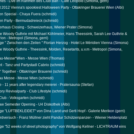
ones - Live im Rahmen des Club Bah - Cafe Leopold
(Simona, gerri)
t 2012 Vienna's spookiest Halloween Party - Ottakringer Brauerei Wien
(Albi)
n Special - Chaya Fuera
(schmidi)
n Party - Bermudadreieck
(schmidi)
rhaus Closing - Schweizerhaus, Wiener Prater
(Simona)
e Woody Guthrie mit Michael Köhlmeier, Hans Theessink, Sarah Lee Guthrie &
rion - Metropol
(Simona, gerri)
ge " Zwischen den Zeilen " Florian Herzog - Hotel Le Méridien Vienna
(Simona)
e Woody Guthrie - Theessink, Molden, Resetarits, u.v.m - Metropol
(Simona,
au-Messe*Wien - Messe Wien
(Thomas)
ht - Tanz und Partystadl Cabrio
(schmidi)
ogether - Ottakringer Brauerei
(schmidi)
au Messe - Messe Wien
(schmidi)
e - 11 years after legendary meierei - Pratersauna
(Stefan)
ory Revivalparty - Club Lifestyle
(schmidi)
lub - Volksgarten
(schmidi)
aw Semester Opening - U4 Diskothek
(Albi)
ge "LUFTBEKLEIDET" von Dina Larot und Gerti Hopf - Galerie Merikon
(gerri)
rdversuch - Franz Müllner zieht Pandur Schützenpanzer- - Wiener Heldenplatz
ge "52 weeks of street photography" von Wolfgang Kellner - LICHTRAUM eins