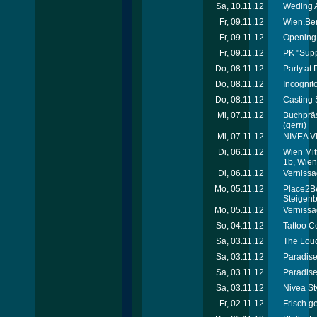
Sa, 10.11.12
Weding A
Fr, 09.11.12
Wien.Ber
Fr, 09.11.12
Opening
Fr, 09.11.12
PK "Supp
Do, 08.11.12
Party.at
Do, 08.11.12
Incognit
Do, 08.11.12
Casting S
Mi, 07.11.12
Buchpräs
(gerri)
Mi, 07.11.12
NIVEA V
Di, 06.11.12
Wien Mit
1b, Wien
Di, 06.11.12
Vernissa
Mo, 05.11.12
Place2B
Steigen
Mo, 05.11.12
Vernissag
So, 04.11.12
Tattoo C
Sa, 03.11.12
The Loud
Sa, 03.11.12
Paradise 
Sa, 03.11.12
Paradise
Sa, 03.11.12
Nivea St
Fr, 02.11.12
Frisch g