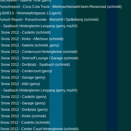
nachtsfeier - Galerie Time
(gerri)
 Punschreport - Coca Cola Truck - Weihnachtsmarkt beim Riesenrad
(schmidi)
g BAR13 - Himmelpfortgasse 13
(gerri)
 Punsch Report - Punschrunde - Mariahilf / Spittelberg
(schmidi)
s - Saalbach Hinterglemm Leogang
(gerry, maXX)
Snow 2012 - Castello
(schmidi)
Snow 2012 - Kinks - Afterhour
(schmidi)
 Snow 2012 - Galerie
(schmidi, gerry)
 Snow 2012 - Centercourt Hinterglemm
(schmidi)
Snow 2012 - Smirnoff Lounge / Garage
(schmidi)
Snow 2012 - Dorfplatz - Saalbach
(schmidi)
 Snow 2012 - Centercourt
(gerry)
 Snow 2012 - Garage
(gerry)
Snow 2012 - Alibi
(gerry)
s - Saalbach Hinterglemm Leogang
(gerry, maXX)
Snow 2012 - Castello
(gerry)
 Snow 2012 - Garage
(gerry)
Snow 2012 - Dorfplatz
(gerry)
 Snow 2012 - Kinks
(schmidi)
Snow 2012 - Castello
(schmidi)
Snow 2012 - Center Court Hinterglemm
(schmidi)