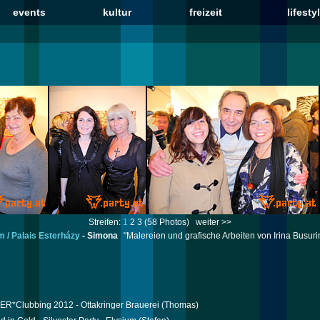
events
kultur
freizeit
lifesty
Streifen:
1
2
3
(58 Photos)
weiter >>
m / Palais Esterházy
-
Simona
"Malereien und grafische Arbeiten von Irina Busuri
R*Clubbing 2012 - Ottakringer Brauerei
(Thomas)