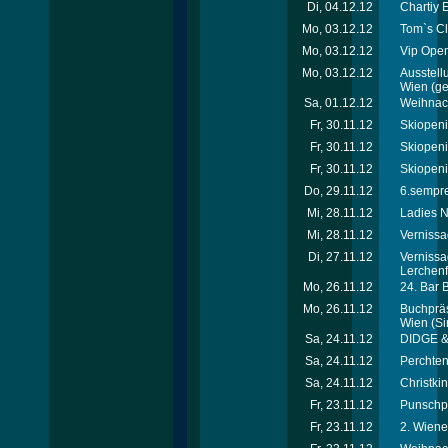
Di, 04.12.12
Chartiy 
Mo, 03.12.12
Tom`s Cl
Mo, 03.12.12
Vip Open
Mo, 03.12.12
Ausstell
Wien
(ge
Sa, 01.12.12
Weihnach
Fr, 30.11.12
Skiopeni
Fr, 30.11.12
Skiopeni
Fr, 30.11.12
Skiopeni
Do, 29.11.12
6.sempre
Mi, 28.11.12
Ladies N
Mi, 28.11.12
Vernissa
Di, 27.11.12
Vernissa
Lerchenf
Mo, 26.11.12
24. Bar 
Mo, 26.11.12
Buchpräs
Wien
(Si
Sa, 24.11.12
DIDGE &
Sa, 24.11.12
Perchten
Sa, 24.11.12
Christki
Fr, 23.11.12
Punschpa
Fr, 23.11.12
2. Wiene