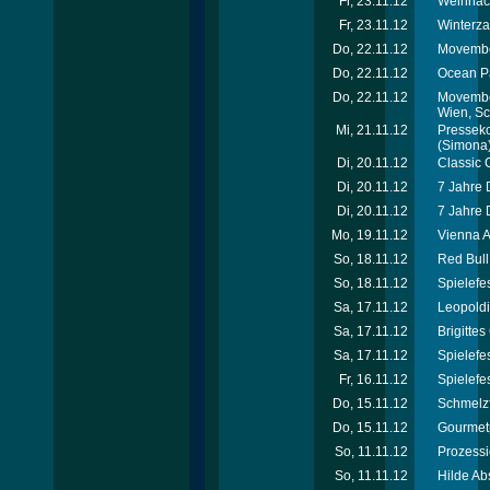
Fr, 23.11.12
Weihnach
Fr, 23.11.12
Winterza
Do, 22.11.12
Movember
Do, 22.11.12
Ocean Pa
Do, 22.11.12
Movember
Wien, S
Mi, 21.11.12
Presseko
(Simona
Di, 20.11.12
Classic 
Di, 20.11.12
7 Jahre 
Di, 20.11.12
7 Jahre 
Mo, 19.11.12
Vienna A
So, 18.11.12
Red Bul
So, 18.11.12
Spielefe
Sa, 17.11.12
Leopoldi
Sa, 17.11.12
Brigitte
Sa, 17.11.12
Spielefe
Fr, 16.11.12
Spielefe
Do, 15.11.12
Schmelzf
Do, 15.11.12
Gourmet
So, 11.11.12
Prozessi
So, 11.11.12
Hilde Ab