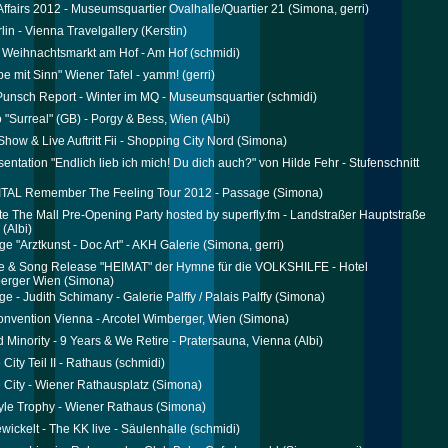
ffairs 2012 - Museumsquartier Ovalhalle/Quartier 21
(Simona, gerri)
lin - Vienna Travelgallery
(Kerstin)
 Weihnachtsmarkt am Hof - Am Hof
(schmidi)
e mit Sinn" Wiener Tafel - yamm!
(gerri)
 Punsch Report - Winter im MQ - Museumsquartier
(schmidi)
o "Surreal" (GB) - Porgy & Bess, Wien
(Albi)
how & Live Auftritt Fii - Shopping City Nord
(Simona)
entation "Endlich lieb ich mich! Du dich auch?" von Hilde Fehr - Stufenschnitt
ITAL Remember The Feeling Tour 2012 - Passage
(Simona)
te The Mall Pre-Opening Party hosted by superfly.fm - Landstraßer Hauptstraße
(Albi)
ge "Arztkunst - Doc Art" - AKH Galerie
(Simona, gerri)
e & Song Release "HEIMAT" der Hymne für die VOLKSHILFE - Hotel
berger Wien
(Simona)
e - Judith Schimany - Galerie Palffy / Palais Palffy
(Simona)
onvention Vienna - Arcotel Wimberger, Wien
(Simona)
 Minority - 9 Years & We Retire - Pratersauna, Vienna
(Albi)
City Teil II - Rathaus
(schmidi)
 City - Wiener Rathausplatz
(Simona)
yle Trophy - Wiener Rathaus
(Simona)
ewickelt - The KK live - Säulenhalle
(schmidi)