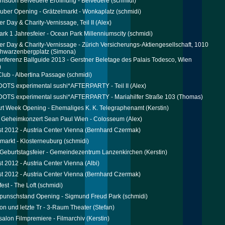
tsdorf Belvedere Eröffnung - Belvedere
(schmidi)
uber Opening - Grätzelmarkt - Wonkaplatz
(schmidi)
 Day & Charity-Vernissage, Teil II
(Alex)
rk 1 Jahresfeier - Ocean Park Millenniumscity
(schmidi)
 Day & Charity-Vernissage - Zürich Versicherungs-Aktiengesellschaft, 1010
chwarzenbergplatz
(Simona)
nferenz Ballguide 2013 - Gerstner Beletage des Palais Todesco, Wien
)
Club - Albertina Passage
(schmidi)
DOTS experimental sushi*AFTERPARTY - Teil II
(Alex)
DOTS experimental sushi*AFTERPARTY - Mariahilfer Straße 103
(Thomas)
rt Week Opening - Ehemaliges K. K. Telegraphenamt
(Kerstin)
l Geheimkonzert Sean Paul Wien - Colosseum
(Alex)
st 2012 - Austria Center Vienna
(Bernhard Czermak)
markt - Klosterneuburg
(schmidi)
s Geburtstagsfeier - Gemeindezentrum Lanzenkirchen
(Kerstin)
st 2012 - Austria Center Vienna
(Albi)
st 2012 - Austria Center Vienna
(Bernhard Czermak)
est - The Loft
(schmidi)
punschstand Opening - Sigmund Freud Park
(schmidi)
on und letzte Tr - 3-Raum Theater
(Stefan)
salon Filmpremiere - Filmarchiv
(Kerstin)