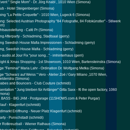
Event " Single Mom" - Dr. Jörg Knabl , 1010 Wien
(Simona)
ub - Hotel Steigenberger
(Simona)
ing "La Petite Coquette" - 1010 Wien, Lugeck 6
(Simona)
ung: Selected Austrian Photography "84 Fotografie, 84 Fotokünstler" - Stilwerk
rri)
tsausstellung - Café Pr
(Simona)
ng Afterparty - Schladming, Stadtsaal
(gerry)
ng Swedish House Mafia Impressionen - Schladming
(gerry)
ng, Swedish House Mafia - Schladming
(gerry)
-audio.at Jour Fix "your song..." - imhinterhaus
(gerri)
ight & Xmas Shopping - 1st Showroom, 1010 Wien, Bartensteinstra
(Simona)
ge "Feminal" Maria Lahr - Ordination Dr. Wolfgang Metka
(Simona)
ge "Schwarz auf Weiss " Vero - Atelier Zoë / Gary Milano ,1070 Wien,
elderstra
(Simona)
Babes and Bouncers - Club Couture
(schmidi)
entation " Jung bleiben für Anfänger" Gitta Saxx - f6 the open factory, 1060
mona)
 BASS - BIG JAM - Postgarage
(11SHOWS.com & Peter Purgar)
lauf - Klagenfurt
(schmidi)
ndlmarkt Eröffnung - Neuer Platz Klagenfurt
(schmidi)
rty - Punschstadl
(schmidi)
r Rotkreuzball - Wiener Rathaus
(Simona)