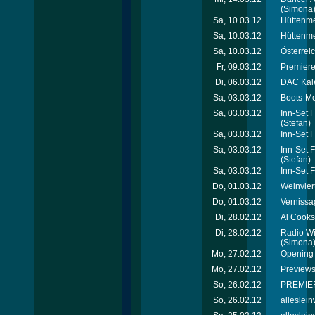
(Simona
Sa, 10.03.12
Hüttenme
Sa, 10.03.12
Hüttenmei
Sa, 10.03.12
Österrei
Fr, 09.03.12
Premiere
Di, 06.03.12
DAC Kal
Sa, 03.03.12
Boots-Me
Sa, 03.03.12
Inn-Set 
(Stefan)
Sa, 03.03.12
Inn-Set 
Sa, 03.03.12
Inn-Set 
(Stefan)
Sa, 03.03.12
Inn-Set 
Do, 01.03.12
Weinvier
Do, 01.03.12
Vernissa
Di, 28.02.12
Al Cooks
Di, 28.02.12
Radio Wi
(Simona
Mo, 27.02.12
Opening 
Mo, 27.02.12
Previews
So, 26.02.12
PREMIER
So, 26.02.12
alleslei