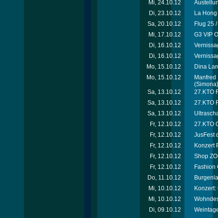
Mi, 24.10.12
Austellu
Di, 23.10.12
La Hong 
Sa, 20.10.12
Flug 25 
Mi, 17.10.12
G3 VIP O
Di, 16.10.12
Vernissa
Di, 16.10.12
Vernissa
Mo, 15.10.12
Dina Laro
Mo, 15.10.12
Manfred 
(Simona
Sa, 13.10.12
27.KTO Ri
Sa, 13.10.12
27.KTO R
Sa, 13.10.12
Ultrascha
Fr, 12.10.12
27.KTO O
Fr, 12.10.12
JusFest 
Fr, 12.10.12
Konzert 
Fr, 12.10.12
Shop ZOË
Fr, 12.10.12
Fashion 
Do, 11.10.12
Burgenla
Mi, 10.10.12
Konzert:
Mi, 10.10.12
Wohndesi
Di, 09.10.12
Weintage