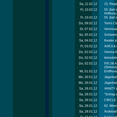
Sa, 11.02.12
15. Rege
Fr, 10.02.12
55. Ball
Hofburg
Fr, 10.02.12
55. Ball
Do, 09.02.12
Tom's Cl
Di, 07.02.12
Vernissa
So, 05.02.12
Schladmi
Sa, 04.02.12
theater p
Fr, 03.02.12
AVICII &
Do, 02.02.12
Vienna A
Do, 02.02.12
Immobili
Do, 02.02.12
P.R.I.M.
(Simona
Mi, 01.02.12
Eröffnung
Mo, 30.01.12
Jägerball 
Mo, 30.01.12
Jägerball 
Sa, 28.01.12
VANITY p
Sa, 28.01.12
"Schlag 
Sa, 28.01.12
CIRCLE 
Sa, 28.01.12
62. Wien
Sa, 28.01.12
Ärztebal