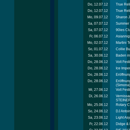
Do, 12.07.12
True Reli
Do, 12.07.12
True Rel
Mo, 09.07.12
Sharon J
Sa, 07.07.12
Summer 
Sa, 07.07.12
90ies Cl
Fr, 06.07.12
Asiannig
Mo, 02.07.12
Martini 
So, 01.07.12
Collie B
Sa, 30.06.12
Baden in
Do, 28.06.12
Volt Fes
Do, 28.06.12
Ice Imper
Do, 28.06.12
Eröffnung
Do, 28.06.12
Eröffnun
(Simona
Mi, 27.06.12
Volt Fest
Di, 26.06.12
Vernissag
STEINER 
Mo, 25.06.12
Rotary C
So, 24.06.12
DJ Antoi
Sa, 23.06.12
Light As
Fr, 22.06.12
Didge & 