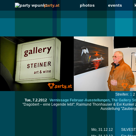
party.at
photos
events
Streifen:
1
2
Tue, 7.2.2012
Vernissage Februar-Ausstellungen, The Gallery St
"Dagobert – eine Legende lebt"; Raimund Thonhauser & Evi Kunkel ze
Ausstellung "Zauberga
Mo, 31.12.12
SILVESTE