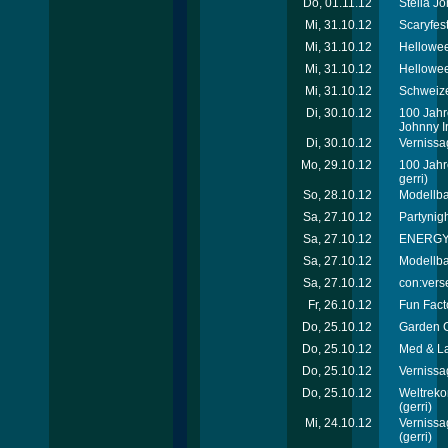
Do, 01.11.12
Stella J
Mi, 31.10.12
Scaryfes
Mi, 31.10.12
Hellowee
Mi, 31.10.12
Hellowee
Mi, 31.10.12
Schweize
Di, 30.10.12
100 Jahr
Johnny Ir
Di, 30.10.12
Vernissa
Mo, 29.10.12
100 Jahr
gerri)
So, 28.10.12
Modellb
Sa, 27.10.12
Partynigh
Sa, 27.10.12
ENERGY T
Sa, 27.10.12
Modellb
Sa, 27.10.12
con:verse
Fr, 26.10.12
Fun Facto
Do, 25.10.12
Garden C
Do, 25.10.12
Med & La
Do, 25.10.12
Vernissa
Do, 25.10.12
Weltreko
(gerri)
Mi, 24.10.12
Vernissa
(gerri)