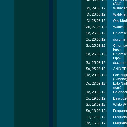
(Albi)
Mi, 29.08.12
Waldviert
Di, 28.08.12
Waldvier
Di, 28.08.12
Otto Mod
Mo, 27.08.12
Waldviert
So, 26.08.12
Chiemsee
So, 26.08.12
document
Sa, 25.08.12
Chiemsee
Fips)
Sa, 25.08.12
Chiemsee
Fips)
Sa, 25.08.12
document
Sa, 25.08.12
ANINITE 
Do, 23.08.12
Late Nig
(Simona
Do, 23.08.12
Late Nig
gerri)
Do, 23.08.12
Goldbach
So, 19.08.12
Bascot 2
Sa, 18.08.12
White Wi
Sa, 18.08.12
Frequenc
Fr, 17.08.12
Frequenc
Do, 16.08.12
Frequenc