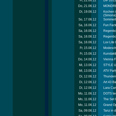
Fr, 22.06.12
DIF 2012 
Do, 21.06.12
MONDREAN
Di, 19.06.12
Kochen i
(Simona
So, 17.06.12
Sommerbe
Sa, 16.06.12
Fun Facto
Sa, 16.06.12
Regenbog
Sa, 16.06.12
Regenbog
Sa, 16.06.12
Luv Lite
Fr, 15.06.12
Modescha
Fr, 15.06.12
Kunstakt
Do, 14.06.12
Vienna F
Mi, 13.06.12
STYLE UP
Mi, 13.06.12
ATV Party
Di, 12.06.12
Thunderc
Di, 12.06.12
Art 43 B
Di, 12.06.12
Lara Cam
Mo, 11.06.12
DOTS tw
Mo, 11.06.12
The Set 
Mo, 11.06.12
Grand Op
Sa, 09.06.12
Tanz in d