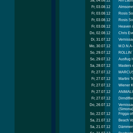
Sa, 04.08.12
Am Laufs
Fr, 03.08.12
Almsomme
Fr, 03.08.12
Rosis So
Fr, 03.08.12
Rosis So
Fr, 03.08.12
Heaven &
Do, 02.08.12
Chris Ev
Di, 31.07.12
Vernissag
Mo, 30.07.12
M.D.N.A-
So, 29.07.12
ROLLIN´
So, 29.07.12
Ausflug H
Sa, 28.07.12
Masters 
Fr, 27.07.12
MARCUS*p
Fr, 27.07.12
Martini T
Fr, 27.07.12
Wiener K
Fr, 27.07.12
ANIMALI
Fr, 27.07.12
Dirndlfl
Do, 26.07.12
Vernissag
(Simona
So, 22.07.12
Frigga o
Sa, 21.07.12
Beach Vo
Sa, 21.07.12
Dämmersc