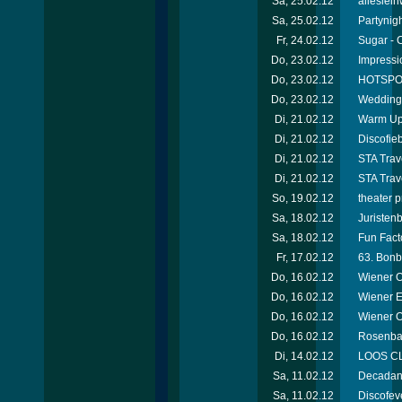
Sa, 25.02.12
alleslei
Sa, 25.02.12
Partynigh
Fr, 24.02.12
Sugar - 
Do, 23.02.12
Impressi
Do, 23.02.12
HOTSPOT
Do, 23.02.12
Wedding 
Di, 21.02.12
Warm Up 
Di, 21.02.12
Discofie
Di, 21.02.12
STA Trav
Di, 21.02.12
STA Trav
So, 19.02.12
theater 
Sa, 18.02.12
Juristen
Sa, 18.02.12
Fun Facto
Fr, 17.02.12
63. Bonb
Do, 16.02.12
Wiener O
Do, 16.02.12
Wiener E
Do, 16.02.12
Wiener 
Do, 16.02.12
Rosenbal
Di, 14.02.12
LOOS CL
Sa, 11.02.12
Decadanc
Sa, 11.02.12
Discofev