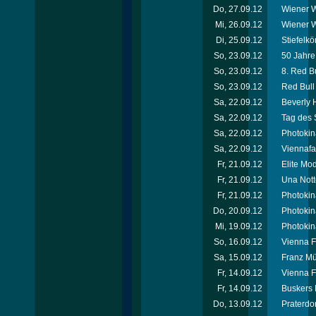
Do, 27.09.12
Wiener W
Mi, 26.09.12
Wiener W
Di, 25.09.12
Stiefelkö
So, 23.09.12
50 Jahr
So, 23.09.12
8. Red Bu
So, 23.09.12
Red Bull 
Sa, 22.09.12
Beverly H
Sa, 22.09.12
Tag des 
Sa, 22.09.12
Photokin
Sa, 22.09.12
Viennafa
Fr, 21.09.12
Elite Mo
Fr, 21.09.12
Una Nott
Fr, 21.09.12
Photokin
Do, 20.09.12
Photokin
Mi, 19.09.12
Photokin
So, 16.09.12
Vienna F
Sa, 15.09.12
Franz Mü
Fr, 14.09.12
Vienna F
Fr, 14.09.12
Buskers 
Do, 13.09.12
Praterdo