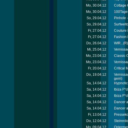
Mo, 30.04.12
Cottage 
Mo, 30.04.12
100Tage 
So, 29.04.12
Pinhole -
So, 29.04.12
Surfweltc
Fr, 27.04.12
Couture 
Fr, 27.04.12
Fashion 
Do, 26.04.12
WIR...(R)
Mi, 25.04.12
Vernissa
Mo, 23.04.12
Classic C
Mo, 23.04.12
Vernissa
Fr, 20.04.12
Critical
Do, 19.04.12
Vernissa
gerri)
Sa, 14.04.12
Hypnotic
Sa, 14.04.12
Ibiza F*c
Sa, 14.04.12
Ibiza F*c
Sa, 14.04.12
Dancer a
Sa, 14.04.12
Dancer a
Fr, 13.04.12
Presseko
Do, 12.04.12
Steirerd
Mo, 09.04.12
Ostermes