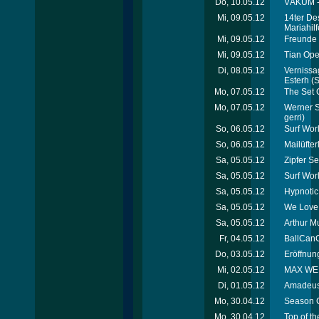
Do, 10.05.12
VÁKUM - 
Mi, 09.05.12
14ter De
Mariahil
Mi, 09.05.12
Freunde 
Mi, 09.05.12
Tian Ope
Di, 08.05.12
Vernissag
Esterh
(S
Mo, 07.05.12
The Set 
Mo, 07.05.12
Werner Sc
gerri)
So, 06.05.12
Surf Wor
So, 06.05.12
Mailüfte
Sa, 05.05.12
Zipfer Se
Sa, 05.05.12
Surf Wor
Sa, 05.05.12
Hypnotic
Sa, 05.05.12
We Love 
Sa, 05.05.12
Arthur M
Fr, 04.05.12
BallCanC
Do, 03.05.12
Eröffnung
Mi, 02.05.12
MAX WELL
Di, 01.05.12
Amadeus 
Mo, 30.04.12
Season C
Mo, 30.04.12
Top of th