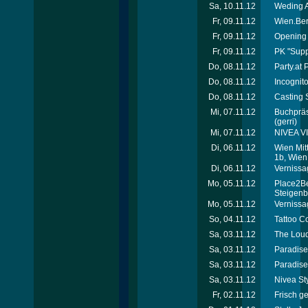
Sa, 10.11.12
Weding A
Fr, 09.11.12
Wien.Ber
Fr, 09.11.12
Opening 
Fr, 09.11.12
PK "Supp
Do, 08.11.12
Party.at
Do, 08.11.12
Incognit
Do, 08.11.12
Casting S
Mi, 07.11.12
Buchpräse
(gerri)
Mi, 07.11.12
NIVEA VI
Di, 06.11.12
Wien Mit
1b, Wien
Di, 06.11.12
Vernissag
Mo, 05.11.12
Place2Be
Steigenb
Mo, 05.11.12
Vernissag
So, 04.11.12
Tattoo C
Sa, 03.11.12
The Loud
Sa, 03.11.12
Paradise 
Sa, 03.11.12
Paradise
Sa, 03.11.12
Nivea St
Fr, 02.11.12
Frisch ge