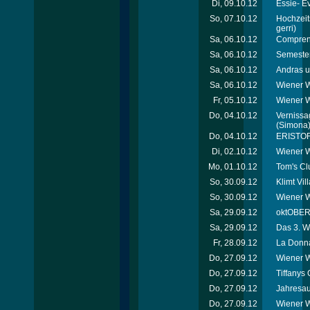
Di, 09.10.12
Essie- E
So, 07.10.12
Hochzeit
gerri)
Sa, 06.10.12
Comprend
Sa, 06.10.12
Semester
Sa, 06.10.12
Andras u
Sa, 06.10.12
Wiener W
Fr, 05.10.12
Wiener 
Do, 04.10.12
Vernissag
(Simona
Do, 04.10.12
ERISTOF
Di, 02.10.12
Wiener W
Mo, 01.10.12
Tom's Cl
So, 30.09.12
Klimt Vi
So, 30.09.12
Wiener W
Sa, 29.09.12
oktOBERL
Sa, 29.09.12
Das 3. W
Fr, 28.09.12
La Donna
Do, 27.09.12
Wiener W
Do, 27.09.12
Tiffanys 
Do, 27.09.12
Jahresau
Do, 27.09.12
Wiener W