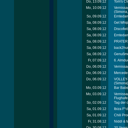
Do, 13.09.12
Tom's Cl
Mo, 10.09.12
Vernissa
(Simona, 
So, 09.09.12
Erntedan
Sa, 08.09.12
Get Whip
Sa, 08.09.12
Discofie
Sa, 08.09.12
Erntedan
Sa, 08.09.12
PRATEREI
Sa, 08.09.12
back2hum
Sa, 08.09.12
Genußmei
Fr, 07.09.12
6. Almdu
Do, 06.09.12
Vernissa
Do, 06.09.12
Mercede
Do, 06.09.12
VOLLEY-
(Simona
Mo, 03.09.12
Bar Babe
Mo, 03.09.12
Vernissa
Flughafe
So, 02.09.12
Tag der 
Sa, 01.09.12
Ibiza F*c
Sa, 01.09.12
Chili Pro
Fr, 31.08.12
Niddl & 
Do, 30.08.12
20 Years 