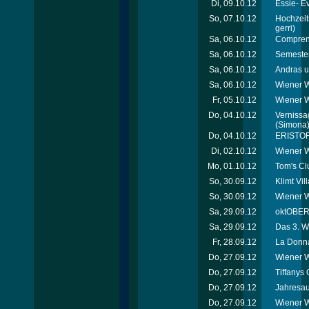
Di, 09.10.12
Essie- E
So, 07.10.12
Hochzeit
gerri)
Sa, 06.10.12
Comprend
Sa, 06.10.12
Semester
Sa, 06.10.12
Andras u
Sa, 06.10.12
Wiener W
Fr, 05.10.12
Wiener 
Do, 04.10.12
Vernissag
(Simona
Do, 04.10.12
ERISTOF
Di, 02.10.12
Wiener W
Mo, 01.10.12
Tom's Cl
So, 30.09.12
Klimt Vi
So, 30.09.12
Wiener W
Sa, 29.09.12
oktOBERL
Sa, 29.09.12
Das 3. W
Fr, 28.09.12
La Donna
Do, 27.09.12
Wiener W
Do, 27.09.12
Tiffanys 
Do, 27.09.12
Jahresau
Do, 27.09.12
Wiener W