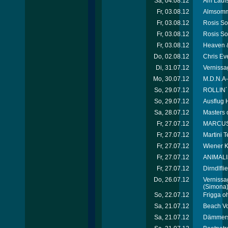
Sa, 04.08.12
Am Laufs
Fr, 03.08.12
Almsomme
Fr, 03.08.12
Rosis So
Fr, 03.08.12
Rosis So
Fr, 03.08.12
Heaven &
Do, 02.08.12
Chris Ev
Di, 31.07.12
Vernissag
Mo, 30.07.12
M.D.N.A-
So, 29.07.12
ROLLIN´
So, 29.07.12
Ausflug H
Sa, 28.07.12
Masters 
Fr, 27.07.12
MARCUS*p
Fr, 27.07.12
Martini T
Fr, 27.07.12
Wiener K
Fr, 27.07.12
ANIMALI
Fr, 27.07.12
Dirndlfl
Do, 26.07.12
Vernissag
(Simona
So, 22.07.12
Frigga o
Sa, 21.07.12
Beach Vo
Sa, 21.07.12
Dämmersc