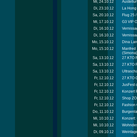
Mi, 24.10.12
Austellu
Di, 23.10.12
La Hong 
Sa, 20.10.12
Flug 25 
Mi, 17.10.12
G3 VIP O
Di, 16.10.12
Vernissa
Di, 16.10.12
Vernissa
Mo, 15.10.12
Dina Laro
Mo, 15.10.12
Manfred 
(Simona
Sa, 13.10.12
27.KTO Ri
Sa, 13.10.12
27.KTO R
Sa, 13.10.12
Ultrascha
Fr, 12.10.12
27.KTO O
Fr, 12.10.12
JusFest 
Fr, 12.10.12
Konzert 
Fr, 12.10.12
Shop ZOË
Fr, 12.10.12
Fashion 
Do, 11.10.12
Burgenla
Mi, 10.10.12
Konzert:
Mi, 10.10.12
Wohndesi
Di, 09.10.12
Weintage