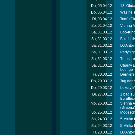
Do, 05.04.12
13. Obda
Do, 05.04.12
Was heis
Di, 03.04.12
Tom's Cl
So, 01.04.12
Vienna A
Sa, 31.03.12
Boo-King
Sa, 31.03.12
Bikefest
Sa, 31.03.12
DJ Antoi
Sa, 31.03.12
Partynigh
Sa, 31.03.12
Treasure
Sa, 31.03.12
Charity 
Lounge 
Fr, 30.03.12
Dernieren
Do, 29.03.12
Tag des 
Do, 29.03.12
Luxury Me
Di, 27.03.12
1 bag 10
Burgthea
Mo, 26.03.12
Vienna A
(Simona
So, 25.03.12
Modesch
Sa, 24.03.12
5. Afrika
Sa, 24.03.12
5. Afrika
Fr, 23.03.12
DJ Antoin