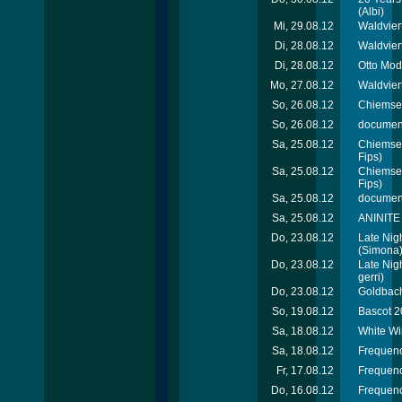
(Albi)
Mi, 29.08.12
Waldviert
Di, 28.08.12
Waldvier
Di, 28.08.12
Otto Mod
Mo, 27.08.12
Waldviert
So, 26.08.12
Chiemsee
So, 26.08.12
document
Sa, 25.08.12
Chiemsee
Fips)
Sa, 25.08.12
Chiemsee
Fips)
Sa, 25.08.12
document
Sa, 25.08.12
ANINITE 
Do, 23.08.12
Late Nig
(Simona
Do, 23.08.12
Late Nig
gerri)
Do, 23.08.12
Goldbach
So, 19.08.12
Bascot 2
Sa, 18.08.12
White Wi
Sa, 18.08.12
Frequenc
Fr, 17.08.12
Frequenc
Do, 16.08.12
Frequenc