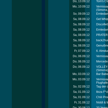
Do, 13.09.12
Tom's Cl
Mo, 10.09.12
Vernissa
(Simona, 
So, 09.09.12
Erntedan
Sa, 08.09.12
Get Whip
Sa, 08.09.12
Discofie
Sa, 08.09.12
Erntedan
Sa, 08.09.12
PRATEREI
Sa, 08.09.12
back2hum
Sa, 08.09.12
Genußmei
Fr, 07.09.12
6. Almdu
Do, 06.09.12
Vernissa
Do, 06.09.12
Mercede
Do, 06.09.12
VOLLEY-
(Simona
Mo, 03.09.12
Bar Babe
Mo, 03.09.12
Vernissa
Flughafe
So, 02.09.12
Tag der 
Sa, 01.09.12
Ibiza F*c
Sa, 01.09.12
Chili Pro
Fr, 31.08.12
Niddl & 
Do, 30.08.12
20 Years 