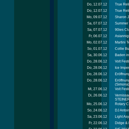
Do, 12.07.12
True Reli
Do, 12.07.12
True Rel
Mo, 09.07.12
Sharon J
Sa, 07.07.12
Summer 
Sa, 07.07.12
90ies Cl
Fr, 06.07.12
Asiannig
Mo, 02.07.12
Martini 
So, 01.07.12
Collie B
Sa, 30.06.12
Baden in
Do, 28.06.12
Volt Fes
Do, 28.06.12
Ice Imper
Do, 28.06.12
Eröffnung
Do, 28.06.12
Eröffnun
(Simona
Mi, 27.06.12
Volt Fest
Di, 26.06.12
Vernissag
STEINER 
Mo, 25.06.12
Rotary C
So, 24.06.12
DJ Antoi
Sa, 23.06.12
Light As
Fr, 22.06.12
Didge & 