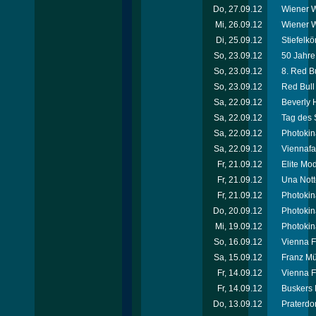
Do, 27.09.12
Wiener W
Mi, 26.09.12
Wiener W
Di, 25.09.12
Stiefelkö
So, 23.09.12
50 Jahr
So, 23.09.12
8. Red Bu
So, 23.09.12
Red Bull 
Sa, 22.09.12
Beverly H
Sa, 22.09.12
Tag des 
Sa, 22.09.12
Photokin
Sa, 22.09.12
Viennafa
Fr, 21.09.12
Elite Mo
Fr, 21.09.12
Una Nott
Fr, 21.09.12
Photokin
Do, 20.09.12
Photokin
Mi, 19.09.12
Photokin
So, 16.09.12
Vienna F
Sa, 15.09.12
Franz Mü
Fr, 14.09.12
Vienna F
Fr, 14.09.12
Buskers 
Do, 13.09.12
Praterdo