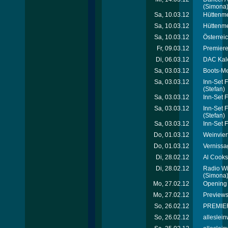
(Simona
Sa, 10.03.12
Hüttenme
Sa, 10.03.12
Hüttenmei
Sa, 10.03.12
Österrei
Fr, 09.03.12
Premiere
Di, 06.03.12
DAC Kal
Sa, 03.03.12
Boots-Me
Sa, 03.03.12
Inn-Set 
(Stefan)
Sa, 03.03.12
Inn-Set 
Sa, 03.03.12
Inn-Set 
(Stefan)
Sa, 03.03.12
Inn-Set 
Do, 01.03.12
Weinvier
Do, 01.03.12
Vernissa
Di, 28.02.12
Al Cooks
Di, 28.02.12
Radio Wi
(Simona
Mo, 27.02.12
Opening 
Mo, 27.02.12
Previews
So, 26.02.12
PREMIER
So, 26.02.12
alleslei