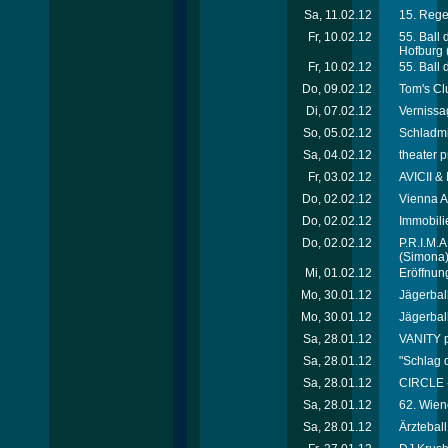
Sa, 11.02.12
15. Rege
Fr, 10.02.12
55. Ball
Hofburg
Fr, 10.02.12
55. Ball
Do, 09.02.12
Tom's Cl
Di, 07.02.12
Vernissa
So, 05.02.12
Schladmi
Sa, 04.02.12
theater p
Fr, 03.02.12
AVICII &
Do, 02.02.12
Vienna A
Do, 02.02.12
Immobili
Do, 02.02.12
P.R.I.M.
(Simona
Mi, 01.02.12
Eröffnung
Mo, 30.01.12
Jägerball 
Mo, 30.01.12
Jägerball 
Sa, 28.01.12
VANITY p
Sa, 28.01.12
"Schlag 
Sa, 28.01.12
CIRCLE 
Sa, 28.01.12
62. Wien
Sa, 28.01.12
Ärztebal