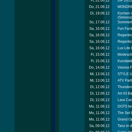
Fr, 22.06.12
DIF 2012 
Do, 21.06.12
MONDREAN
Di, 19.06.12
Kochen i
(Simona
So, 17.06.12
Sommerbe
Sa, 16.06.12
Fun Facto
Sa, 16.06.12
Regenbog
Sa, 16.06.12
Regenbog
Sa, 16.06.12
Luv Lite
Fr, 15.06.12
Modescha
Fr, 15.06.12
Kunstakt
Do, 14.06.12
Vienna F
Mi, 13.06.12
STYLE UP
Mi, 13.06.12
ATV Party
Di, 12.06.12
Thunderc
Di, 12.06.12
Art 43 B
Di, 12.06.12
Lara Cam
Mo, 11.06.12
DOTS tw
Mo, 11.06.12
The Set 
Mo, 11.06.12
Grand Op
Sa, 09.06.12
Tanz in d