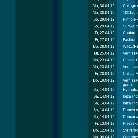
Mo, 30.04.12
Cottage 
Mo, 30.04.12
100Tage 
So, 29.04.12
Pinhole -
So, 29.04.12
Surfweltc
Fr, 27.04.12
Couture 
Fr, 27.04.12
Fashion 
Do, 26.04.12
WIR...(R)
Mi, 25.04.12
Vernissa
Mo, 23.04.12
Classic C
Mo, 23.04.12
Vernissa
Fr, 20.04.12
Critical
Do, 19.04.12
Vernissa
gerri)
Sa, 14.04.12
Hypnotic
Sa, 14.04.12
Ibiza F*c
Sa, 14.04.12
Ibiza F*c
Sa, 14.04.12
Dancer a
Sa, 14.04.12
Dancer a
Fr, 13.04.12
Presseko
Do, 12.04.12
Steirerd
Mo, 09.04.12
Ostermes