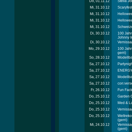
Do, 01.11.12
Stella J
Mi, 31.10.12
Scaryfes
Mi, 31.10.12
Hellowee
Mi, 31.10.12
Hellowee
Mi, 31.10.12
Schweize
Di, 30.10.12
100 Jahr
Johnny Ir
Di, 30.10.12
Vernissa
Mo, 29.10.12
100 Jahr
gerri)
So, 28.10.12
Modellb
Sa, 27.10.12
Partynigh
Sa, 27.10.12
ENERGY T
Sa, 27.10.12
Modellb
Sa, 27.10.12
con:verse
Fr, 26.10.12
Fun Facto
Do, 25.10.12
Garden C
Do, 25.10.12
Med & La
Do, 25.10.12
Vernissa
Do, 25.10.12
Weltreko
(gerri)
Mi, 24.10.12
Vernissa
(gerri)