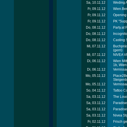
Sa, 10.11.12
Weding A
Fr, 09.11.12
Wien.Ber
Fr, 09.11.12
Opening 
Fr, 09.11.12
PK "Supp
Do, 08.11.12
Party.at
Do, 08.11.12
Incognit
Do, 08.11.12
Casting S
Mi, 07.11.12
Buchpräse
(gerri)
Mi, 07.11.12
NIVEA VI
Di, 06.11.12
Wien Mit
1b, Wien
Di, 06.11.12
Vernissag
Mo, 05.11.12
Place2Be
Steigenb
Mo, 05.11.12
Vernissag
So, 04.11.12
Tattoo C
Sa, 03.11.12
The Loud
Sa, 03.11.12
Paradise 
Sa, 03.11.12
Paradise
Sa, 03.11.12
Nivea St
Fr, 02.11.12
Frisch ge