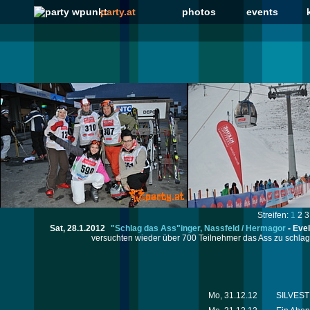
party.at
photos
events
Streifen:
1
2
3
Sat, 28.1.2012
"Schlag das Ass"inger, Nassfeld / Hermagor
-
Evel
versuchten wieder über 700 Teilnehmer das Ass zu schlagen
Mo, 31.12.12
SILVESTE