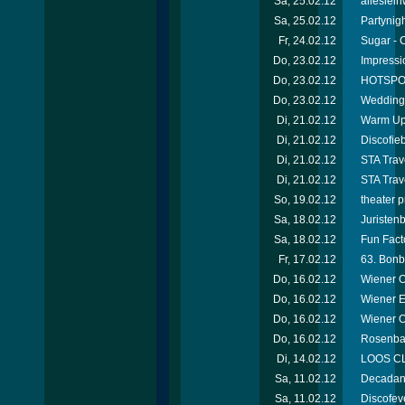
Sa, 25.02.12
alleslei
Sa, 25.02.12
Partynigh
Fr, 24.02.12
Sugar - 
Do, 23.02.12
Impressi
Do, 23.02.12
HOTSPOT
Do, 23.02.12
Wedding 
Di, 21.02.12
Warm Up 
Di, 21.02.12
Discofie
Di, 21.02.12
STA Trav
Di, 21.02.12
STA Trav
So, 19.02.12
theater 
Sa, 18.02.12
Juristen
Sa, 18.02.12
Fun Facto
Fr, 17.02.12
63. Bonb
Do, 16.02.12
Wiener O
Do, 16.02.12
Wiener E
Do, 16.02.12
Wiener 
Do, 16.02.12
Rosenbal
Di, 14.02.12
LOOS CL
Sa, 11.02.12
Decadanc
Sa, 11.02.12
Discofev