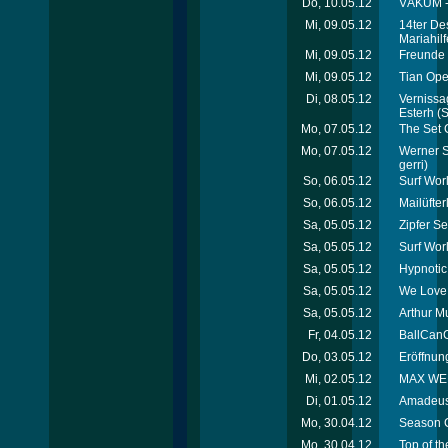
Do, 10.05.12
VÁKUM - 
Mi, 09.05.12
14ter De
Mariahil
Mi, 09.05.12
Freunde 
Mi, 09.05.12
Tian Ope
Di, 08.05.12
Vernissag
Esterh
(S
Mo, 07.05.12
The Set 
Mo, 07.05.12
Werner Sc
gerri)
So, 06.05.12
Surf Wor
So, 06.05.12
Mailüfte
Sa, 05.05.12
Zipfer Se
Sa, 05.05.12
Surf Wor
Sa, 05.05.12
Hypnotic
Sa, 05.05.12
We Love 
Sa, 05.05.12
Arthur M
Fr, 04.05.12
BallCanC
Do, 03.05.12
Eröffnung
Mi, 02.05.12
MAX WELL
Di, 01.05.12
Amadeus 
Mo, 30.04.12
Season C
Mo, 30.04.12
Top of th