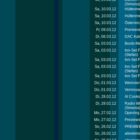
(Simona
Sa, 10.03.12
Hüttenme
Sa, 10.03.12
Hüttenmei
Sa, 10.03.12
Österrei
Fr, 09.03.12
Premiere
Di, 06.03.12
DAC Kal
Sa, 03.03.12
Boots-Me
Sa, 03.03.12
Inn-Set 
(Stefan)
Sa, 03.03.12
Inn-Set 
Sa, 03.03.12
Inn-Set 
(Stefan)
Sa, 03.03.12
Inn-Set 
Do, 01.03.12
Weinvier
Do, 01.03.12
Vernissa
Di, 28.02.12
Al Cooks
Di, 28.02.12
Radio Wi
(Simona
Mo, 27.02.12
Opening 
Mo, 27.02.12
Previews
So, 26.02.12
PREMIER
So, 26.02.12
alleslei