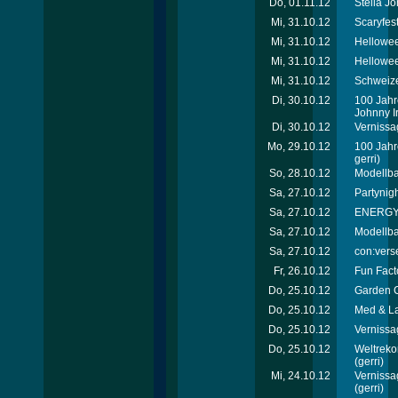
Do, 01.11.12
Stella J
Mi, 31.10.12
Scaryfes
Mi, 31.10.12
Hellowee
Mi, 31.10.12
Hellowee
Mi, 31.10.12
Schweize
Di, 30.10.12
100 Jahr
Johnny Ir
Di, 30.10.12
Vernissa
Mo, 29.10.12
100 Jahr
gerri)
So, 28.10.12
Modellb
Sa, 27.10.12
Partynigh
Sa, 27.10.12
ENERGY T
Sa, 27.10.12
Modellb
Sa, 27.10.12
con:verse
Fr, 26.10.12
Fun Facto
Do, 25.10.12
Garden C
Do, 25.10.12
Med & La
Do, 25.10.12
Vernissa
Do, 25.10.12
Weltreko
(gerri)
Mi, 24.10.12
Vernissa
(gerri)