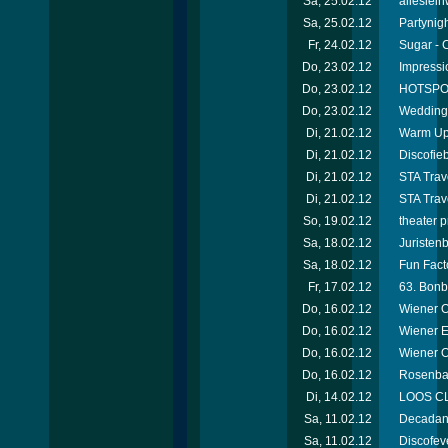
Sa, 25.02.12
alleslei
Sa, 25.02.12
Partynigh
Fr, 24.02.12
Sugar - 
Do, 23.02.12
Impressi
Do, 23.02.12
HOTSPOT
Do, 23.02.12
Wedding 
Di, 21.02.12
Warm Up 
Di, 21.02.12
Discofie
Di, 21.02.12
STA Trav
Di, 21.02.12
STA Trav
So, 19.02.12
theater 
Sa, 18.02.12
Juristen
Sa, 18.02.12
Fun Facto
Fr, 17.02.12
63. Bonb
Do, 16.02.12
Wiener O
Do, 16.02.12
Wiener E
Do, 16.02.12
Wiener 
Do, 16.02.12
Rosenbal
Di, 14.02.12
LOOS CL
Sa, 11.02.12
Decadanc
Sa, 11.02.12
Discofev