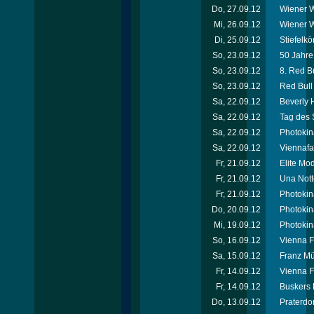
Do, 27.09.12
Wiener W
Mi, 26.09.12
Wiener W
Di, 25.09.12
Stiefelkö
So, 23.09.12
50 Jahr
So, 23.09.12
8. Red Bu
So, 23.09.12
Red Bull 
Sa, 22.09.12
Beverly H
Sa, 22.09.12
Tag des 
Sa, 22.09.12
Photokin
Sa, 22.09.12
Viennafa
Fr, 21.09.12
Elite Mo
Fr, 21.09.12
Una Nott
Fr, 21.09.12
Photokin
Do, 20.09.12
Photokin
Mi, 19.09.12
Photokin
So, 16.09.12
Vienna F
Sa, 15.09.12
Franz Mü
Fr, 14.09.12
Vienna F
Fr, 14.09.12
Buskers 
Do, 13.09.12
Praterdo