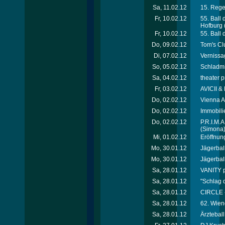
Sa, 11.02.12
15. Rege
Fr, 10.02.12
55. Ball
Hofburg
Fr, 10.02.12
55. Ball
Do, 09.02.12
Tom's Cl
Di, 07.02.12
Vernissa
So, 05.02.12
Schladmi
Sa, 04.02.12
theater p
Fr, 03.02.12
AVICII &
Do, 02.02.12
Vienna A
Do, 02.02.12
Immobili
Do, 02.02.12
P.R.I.M.
(Simona
Mi, 01.02.12
Eröffnung
Mo, 30.01.12
Jägerball 
Mo, 30.01.12
Jägerball 
Sa, 28.01.12
VANITY p
Sa, 28.01.12
"Schlag 
Sa, 28.01.12
CIRCLE 
Sa, 28.01.12
62. Wien
Sa, 28.01.12
Ärztebal