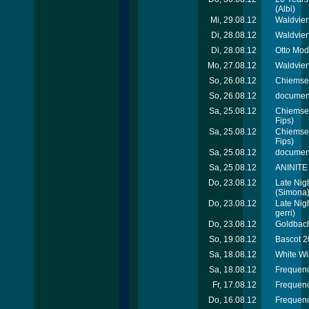
(Albi)
Mi, 29.08.12
Waldviert
Di, 28.08.12
Waldvier
Di, 28.08.12
Otto Mod
Mo, 27.08.12
Waldviert
So, 26.08.12
Chiemsee
So, 26.08.12
document
Sa, 25.08.12
Chiemsee
Fips)
Sa, 25.08.12
Chiemsee
Fips)
Sa, 25.08.12
document
Sa, 25.08.12
ANINITE 
Do, 23.08.12
Late Nig
(Simona
Do, 23.08.12
Late Nig
gerri)
Do, 23.08.12
Goldbach
So, 19.08.12
Bascot 2
Sa, 18.08.12
White Wi
Sa, 18.08.12
Frequenc
Fr, 17.08.12
Frequenc
Do, 16.08.12
Frequenc