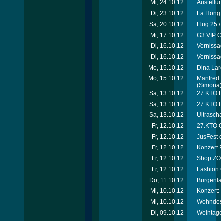
Mi, 24.10.12
Austellu
Di, 23.10.12
La Hong 
Sa, 20.10.12
Flug 25 
Mi, 17.10.12
G3 VIP O
Di, 16.10.12
Vernissa
Di, 16.10.12
Vernissa
Mo, 15.10.12
Dina Laro
Mo, 15.10.12
Manfred 
(Simona
Sa, 13.10.12
27.KTO Ri
Sa, 13.10.12
27.KTO R
Sa, 13.10.12
Ultrascha
Fr, 12.10.12
27.KTO O
Fr, 12.10.12
JusFest 
Fr, 12.10.12
Konzert 
Fr, 12.10.12
Shop ZOË
Fr, 12.10.12
Fashion 
Do, 11.10.12
Burgenla
Mi, 10.10.12
Konzert:
Mi, 10.10.12
Wohndesi
Di, 09.10.12
Weintage