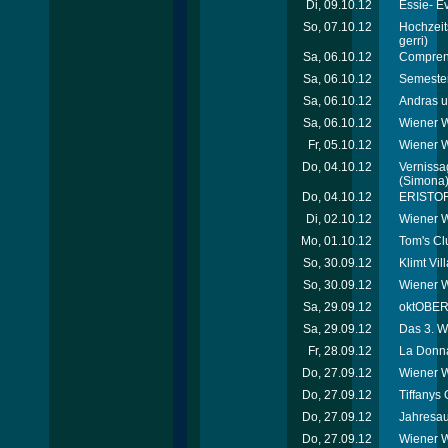
Di, 09.10.12
Essie- E
So, 07.10.12
Hochzeit
gerri)
Sa, 06.10.12
Comprend
Sa, 06.10.12
Semester
Sa, 06.10.12
Andras u
Sa, 06.10.12
Wiener W
Fr, 05.10.12
Wiener 
Do, 04.10.12
Vernissag
(Simona
Do, 04.10.12
ERISTOF
Di, 02.10.12
Wiener W
Mo, 01.10.12
Tom's Cl
So, 30.09.12
Klimt Vi
So, 30.09.12
Wiener W
Sa, 29.09.12
oktOBERL
Sa, 29.09.12
Das 3. W
Fr, 28.09.12
La Donna
Do, 27.09.12
Wiener W
Do, 27.09.12
Tiffanys 
Do, 27.09.12
Jahresau
Do, 27.09.12
Wiener W