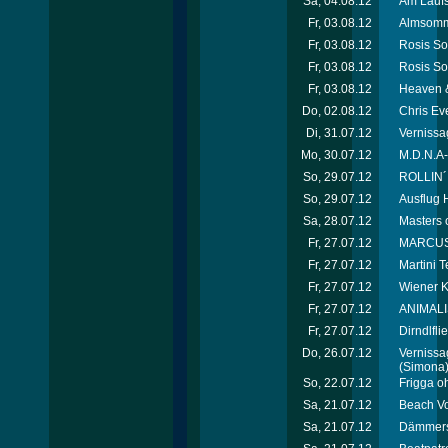
Sa, 04.08.12
Am Laufs
Fr, 03.08.12
Almsomme
Fr, 03.08.12
Rosis So
Fr, 03.08.12
Rosis So
Fr, 03.08.12
Heaven &
Do, 02.08.12
Chris Ev
Di, 31.07.12
Vernissag
Mo, 30.07.12
M.D.N.A-
So, 29.07.12
ROLLIN´
So, 29.07.12
Ausflug H
Sa, 28.07.12
Masters 
Fr, 27.07.12
MARCUS*p
Fr, 27.07.12
Martini T
Fr, 27.07.12
Wiener K
Fr, 27.07.12
ANIMALI
Fr, 27.07.12
Dirndlfl
Do, 26.07.12
Vernissag
(Simona
So, 22.07.12
Frigga o
Sa, 21.07.12
Beach Vo
Sa, 21.07.12
Dämmersc