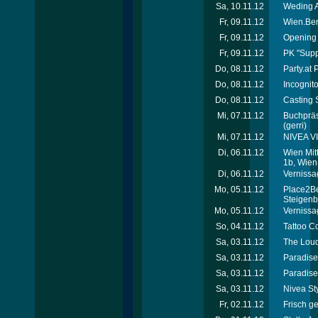
Sa, 10.11.12
Weding A
Fr, 09.11.12
Wien.Ber
Fr, 09.11.12
Opening 
Fr, 09.11.12
PK "Supp
Do, 08.11.12
Party.at
Do, 08.11.12
Incognit
Do, 08.11.12
Casting S
Mi, 07.11.12
Buchpräse
(gerri)
Mi, 07.11.12
NIVEA VI
Di, 06.11.12
Wien Mit
1b, Wien
Di, 06.11.12
Vernissag
Mo, 05.11.12
Place2Be
Steigenb
Mo, 05.11.12
Vernissag
So, 04.11.12
Tattoo C
Sa, 03.11.12
The Loud
Sa, 03.11.12
Paradise 
Sa, 03.11.12
Paradise
Sa, 03.11.12
Nivea St
Fr, 02.11.12
Frisch ge