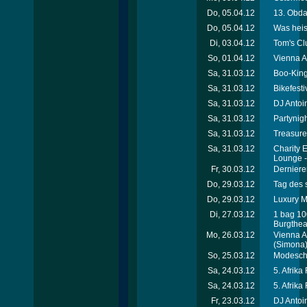
Do, 05.04.12
13. Obda
Do, 05.04.12
Was heis
Di, 03.04.12
Tom's Cl
So, 01.04.12
Vienna A
Sa, 31.03.12
Boo-King
Sa, 31.03.12
Bikefest
Sa, 31.03.12
DJ Antoi
Sa, 31.03.12
Partynigh
Sa, 31.03.12
Treasure
Sa, 31.03.12
Charity 
Lounge 
Fr, 30.03.12
Dernieren
Do, 29.03.12
Tag des 
Do, 29.03.12
Luxury Me
Di, 27.03.12
1 bag 10
Burgthea
Mo, 26.03.12
Vienna A
(Simona
So, 25.03.12
Modesch
Sa, 24.03.12
5. Afrika
Sa, 24.03.12
5. Afrika
Fr, 23.03.12
DJ Antoin