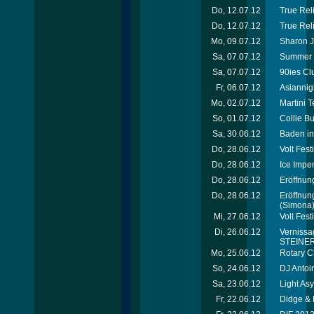
Do, 12.07.12
True Reli
Do, 12.07.12
True Rel
Mo, 09.07.12
Sharon J
Sa, 07.07.12
Summer 
Sa, 07.07.12
90ies Cl
Fr, 06.07.12
Asiannig
Mo, 02.07.12
Martini 
So, 01.07.12
Collie B
Sa, 30.06.12
Baden in
Do, 28.06.12
Volt Fes
Do, 28.06.12
Ice Imper
Do, 28.06.12
Eröffnung
Do, 28.06.12
Eröffnun
(Simona
Mi, 27.06.12
Volt Fest
Di, 26.06.12
Vernissag
STEINER 
Mo, 25.06.12
Rotary C
So, 24.06.12
DJ Antoi
Sa, 23.06.12
Light As
Fr, 22.06.12
Didge & 