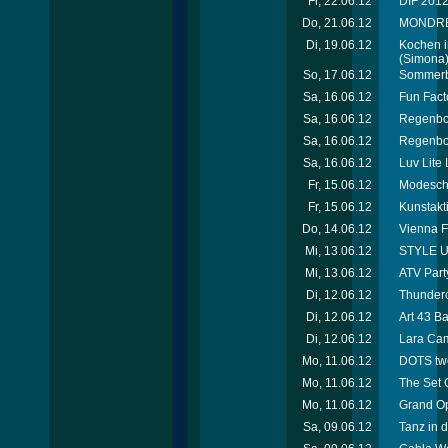
Fr, 22.06.12
DIF 2012 
Do, 21.06.12
MONDREAN
Di, 19.06.12
Kochen i
(Simona
So, 17.06.12
Sommerbe
Sa, 16.06.12
Fun Facto
Sa, 16.06.12
Regenbog
Sa, 16.06.12
Regenbog
Sa, 16.06.12
Luv Lite
Fr, 15.06.12
Modescha
Fr, 15.06.12
Kunstakt
Do, 14.06.12
Vienna F
Mi, 13.06.12
STYLE UP
Mi, 13.06.12
ATV Party
Di, 12.06.12
Thunderc
Di, 12.06.12
Art 43 B
Di, 12.06.12
Lara Cam
Mo, 11.06.12
DOTS tw
Mo, 11.06.12
The Set 
Mo, 11.06.12
Grand Op
Sa, 09.06.12
Tanz in d