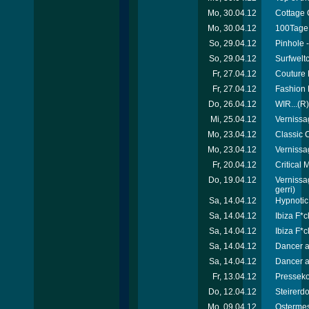
Mo, 30.04.12
Cottage 
Mo, 30.04.12
100Tage 
So, 29.04.12
Pinhole -
So, 29.04.12
Surfweltc
Fr, 27.04.12
Couture 
Fr, 27.04.12
Fashion 
Do, 26.04.12
WIR...(R)
Mi, 25.04.12
Vernissa
Mo, 23.04.12
Classic C
Mo, 23.04.12
Vernissa
Fr, 20.04.12
Critical
Do, 19.04.12
Vernissa
gerri)
Sa, 14.04.12
Hypnotic
Sa, 14.04.12
Ibiza F*c
Sa, 14.04.12
Ibiza F*c
Sa, 14.04.12
Dancer a
Sa, 14.04.12
Dancer a
Fr, 13.04.12
Presseko
Do, 12.04.12
Steirerd
Mo, 09.04.12
Ostermes