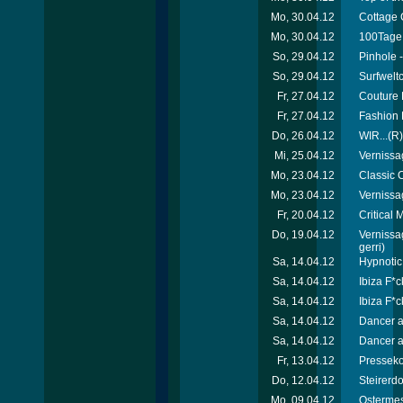
Mo, 30.04.12
Cottage 
Mo, 30.04.12
100Tage 
So, 29.04.12
Pinhole -
So, 29.04.12
Surfweltc
Fr, 27.04.12
Couture 
Fr, 27.04.12
Fashion 
Do, 26.04.12
WIR...(R)
Mi, 25.04.12
Vernissa
Mo, 23.04.12
Classic C
Mo, 23.04.12
Vernissa
Fr, 20.04.12
Critical
Do, 19.04.12
Vernissa
gerri)
Sa, 14.04.12
Hypnotic
Sa, 14.04.12
Ibiza F*c
Sa, 14.04.12
Ibiza F*c
Sa, 14.04.12
Dancer a
Sa, 14.04.12
Dancer a
Fr, 13.04.12
Presseko
Do, 12.04.12
Steirerd
Mo, 09.04.12
Ostermes