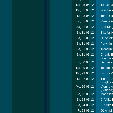
Do, 05.04.12
13. Obda
Do, 05.04.12
Was heis
Di, 03.04.12
Tom's Cl
So, 01.04.12
Vienna A
Sa, 31.03.12
Boo-King
Sa, 31.03.12
Bikefest
Sa, 31.03.12
DJ Antoi
Sa, 31.03.12
Partynigh
Sa, 31.03.12
Treasure
Sa, 31.03.12
Charity 
Lounge 
Fr, 30.03.12
Dernieren
Do, 29.03.12
Tag des 
Do, 29.03.12
Luxury Me
Di, 27.03.12
1 bag 10
Burgthea
Mo, 26.03.12
Vienna A
(Simona
So, 25.03.12
Modesch
Sa, 24.03.12
5. Afrika
Sa, 24.03.12
5. Afrika
Fr, 23.03.12
DJ Antoin