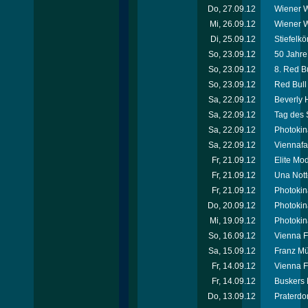
Do, 27.09.12
Wiener W
Mi, 26.09.12
Wiener W
Di, 25.09.12
Stiefelkö
So, 23.09.12
50 Jahr
So, 23.09.12
8. Red Bu
So, 23.09.12
Red Bull 
Sa, 22.09.12
Beverly H
Sa, 22.09.12
Tag des 
Sa, 22.09.12
Photokin
Sa, 22.09.12
Viennafa
Fr, 21.09.12
Elite Mo
Fr, 21.09.12
Una Nott
Fr, 21.09.12
Photokin
Do, 20.09.12
Photokin
Mi, 19.09.12
Photokin
So, 16.09.12
Vienna F
Sa, 15.09.12
Franz Mü
Fr, 14.09.12
Vienna F
Fr, 14.09.12
Buskers 
Do, 13.09.12
Praterdo