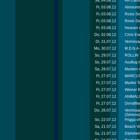
Sa, 04.08.12
Am Laufs
Fr, 03.08.12
Almsomme
Fr, 03.08.12
Rosis So
Fr, 03.08.12
Rosis So
Fr, 03.08.12
Heaven &
Do, 02.08.12
Chris Ev
Di, 31.07.12
Vernissag
Mo, 30.07.12
M.D.N.A-
So, 29.07.12
ROLLIN´
So, 29.07.12
Ausflug H
Sa, 28.07.12
Masters 
Fr, 27.07.12
MARCUS*p
Fr, 27.07.12
Martini T
Fr, 27.07.12
Wiener K
Fr, 27.07.12
ANIMALI
Fr, 27.07.12
Dirndlfl
Do, 26.07.12
Vernissag
(Simona
So, 22.07.12
Frigga o
Sa, 21.07.12
Beach Vo
Sa, 21.07.12
Dämmersc