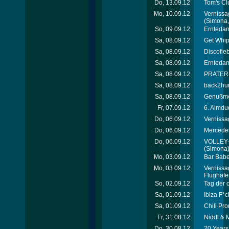
Do, 13.09.12
Tom's Cl
Mo, 10.09.12
Vernissa
(Simona, 
So, 09.09.12
Erntedan
Sa, 08.09.12
Get Whip
Sa, 08.09.12
Discofie
Sa, 08.09.12
Erntedan
Sa, 08.09.12
PRATEREI
Sa, 08.09.12
back2hum
Sa, 08.09.12
Genußmei
Fr, 07.09.12
6. Almdu
Do, 06.09.12
Vernissa
Do, 06.09.12
Mercede
Do, 06.09.12
VOLLEY-
(Simona
Mo, 03.09.12
Bar Babe
Mo, 03.09.12
Vernissa
Flughafe
So, 02.09.12
Tag der 
Sa, 01.09.12
Ibiza F*c
Sa, 01.09.12
Chili Pro
Fr, 31.08.12
Niddl & 
Do, 30.08.12
20 Years 