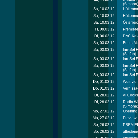
(Simona
Sa, 10.03.12
Hüttenme
Sa, 10.03.12
Hüttenmei
Sa, 10.03.12
Österrei
Fr, 09.03.12
Premiere
Di, 06.03.12
DAC Kal
Sa, 03.03.12
Boots-Me
Sa, 03.03.12
Inn-Set 
(Stefan)
Sa, 03.03.12
Inn-Set 
Sa, 03.03.12
Inn-Set 
(Stefan)
Sa, 03.03.12
Inn-Set 
Do, 01.03.12
Weinvier
Do, 01.03.12
Vernissa
Di, 28.02.12
Al Cooks
Di, 28.02.12
Radio Wi
(Simona
Mo, 27.02.12
Opening 
Mo, 27.02.12
Previews
So, 26.02.12
PREMIER
So, 26.02.12
alleslei