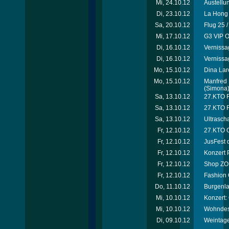
Mi, 24.10.12
Austellu
Di, 23.10.12
La Hong 
Sa, 20.10.12
Flug 25 
Mi, 17.10.12
G3 VIP O
Di, 16.10.12
Vernissa
Di, 16.10.12
Vernissa
Mo, 15.10.12
Dina Laro
Mo, 15.10.12
Manfred 
(Simona
Sa, 13.10.12
27.KTO Ri
Sa, 13.10.12
27.KTO R
Sa, 13.10.12
Ultrascha
Fr, 12.10.12
27.KTO O
Fr, 12.10.12
JusFest 
Fr, 12.10.12
Konzert 
Fr, 12.10.12
Shop ZOË
Fr, 12.10.12
Fashion 
Do, 11.10.12
Burgenla
Mi, 10.10.12
Konzert:
Mi, 10.10.12
Wohndesi
Di, 09.10.12
Weintage