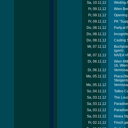
Sa, 10.11.12
Weding A
Fr, 09.11.12
Wien.Ber
Fr, 09.11.12
Opening 
Fr, 09.11.12
PK "Supp
Do, 08.11.12
Party.at
Do, 08.11.12
Incognit
Do, 08.11.12
Casting S
Mi, 07.11.12
Buchpräse
(gerri)
Mi, 07.11.12
NIVEA VI
Di, 06.11.12
Wien Mit
1b, Wien
Di, 06.11.12
Vernissag
Mo, 05.11.12
Place2Be
Steigenb
Mo, 05.11.12
Vernissag
So, 04.11.12
Tattoo C
Sa, 03.11.12
The Loud
Sa, 03.11.12
Paradise 
Sa, 03.11.12
Paradise
Sa, 03.11.12
Nivea St
Fr, 02.11.12
Frisch ge