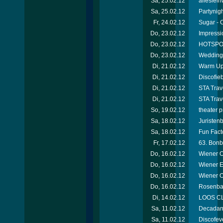
Sa, 25.02.12
alleslei
Sa, 25.02.12
Partynigh
Fr, 24.02.12
Sugar - 
Do, 23.02.12
Impressi
Do, 23.02.12
HOTSPOT
Do, 23.02.12
Wedding 
Di, 21.02.12
Warm Up 
Di, 21.02.12
Discofie
Di, 21.02.12
STA Trav
Di, 21.02.12
STA Trav
So, 19.02.12
theater 
Sa, 18.02.12
Juristen
Sa, 18.02.12
Fun Facto
Fr, 17.02.12
63. Bonb
Do, 16.02.12
Wiener O
Do, 16.02.12
Wiener E
Do, 16.02.12
Wiener 
Do, 16.02.12
Rosenbal
Di, 14.02.12
LOOS CL
Sa, 11.02.12
Decadanc
Sa, 11.02.12
Discofev