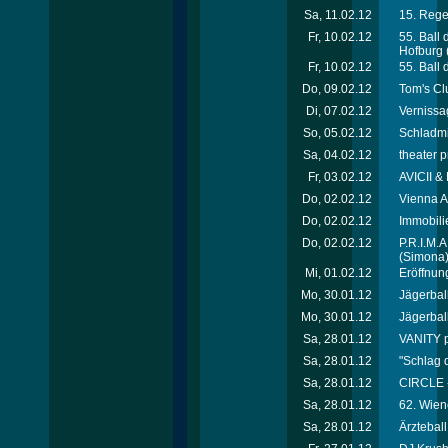
Sa, 11.02.12
15. Rege
Fr, 10.02.12
55. Ball
Hofburg
Fr, 10.02.12
55. Ball
Do, 09.02.12
Tom's Cl
Di, 07.02.12
Vernissa
So, 05.02.12
Schladmi
Sa, 04.02.12
theater p
Fr, 03.02.12
AVICII &
Do, 02.02.12
Vienna A
Do, 02.02.12
Immobili
Do, 02.02.12
P.R.I.M.
(Simona
Mi, 01.02.12
Eröffnung
Mo, 30.01.12
Jägerball 
Mo, 30.01.12
Jägerball 
Sa, 28.01.12
VANITY p
Sa, 28.01.12
"Schlag 
Sa, 28.01.12
CIRCLE 
Sa, 28.01.12
62. Wien
Sa, 28.01.12
Ärztebal