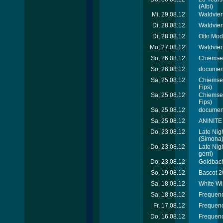
(Albi)
Mi, 29.08.12
Waldviert
Di, 28.08.12
Waldvier
Di, 28.08.12
Otto Mod
Mo, 27.08.12
Waldviert
So, 26.08.12
Chiemsee
So, 26.08.12
document
Sa, 25.08.12
Chiemsee
Fips)
Sa, 25.08.12
Chiemsee
Fips)
Sa, 25.08.12
document
Sa, 25.08.12
ANINITE 
Do, 23.08.12
Late Nig
(Simona
Do, 23.08.12
Late Nig
gerri)
Do, 23.08.12
Goldbach
So, 19.08.12
Bascot 2
Sa, 18.08.12
White Wi
Sa, 18.08.12
Frequenc
Fr, 17.08.12
Frequenc
Do, 16.08.12
Frequenc