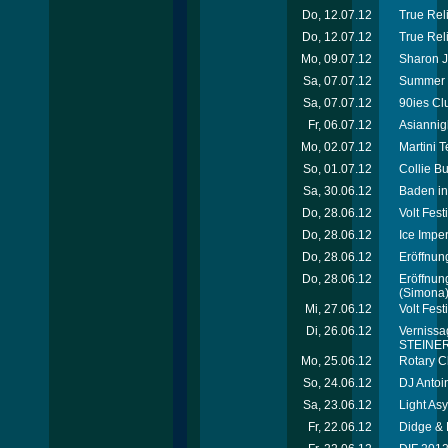
Do, 12.07.12
True Reli
Do, 12.07.12
True Rel
Mo, 09.07.12
Sharon J
Sa, 07.07.12
Summer 
Sa, 07.07.12
90ies Cl
Fr, 06.07.12
Asiannig
Mo, 02.07.12
Martini 
So, 01.07.12
Collie B
Sa, 30.06.12
Baden in
Do, 28.06.12
Volt Fes
Do, 28.06.12
Ice Imper
Do, 28.06.12
Eröffnung
Do, 28.06.12
Eröffnun
(Simona
Mi, 27.06.12
Volt Fest
Di, 26.06.12
Vernissag
STEINER 
Mo, 25.06.12
Rotary C
So, 24.06.12
DJ Antoi
Sa, 23.06.12
Light As
Fr, 22.06.12
Didge & 