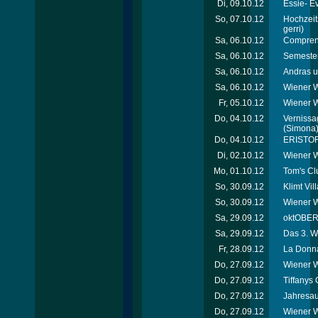
Di, 09.10.12
Essie- E
So, 07.10.12
Hochzeit
gerri)
Sa, 06.10.12
Comprend
Sa, 06.10.12
Semester
Sa, 06.10.12
Andras u
Sa, 06.10.12
Wiener W
Fr, 05.10.12
Wiener 
Do, 04.10.12
Vernissag
(Simona
Do, 04.10.12
ERISTOF
Di, 02.10.12
Wiener W
Mo, 01.10.12
Tom's Cl
So, 30.09.12
Klimt Vi
So, 30.09.12
Wiener W
Sa, 29.09.12
oktOBERL
Sa, 29.09.12
Das 3. W
Fr, 28.09.12
La Donna
Do, 27.09.12
Wiener W
Do, 27.09.12
Tiffanys 
Do, 27.09.12
Jahresau
Do, 27.09.12
Wiener W