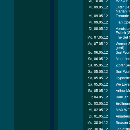
Do, 10.05.12
VÁKUM - 
Mi, 09.05.12
14ter De
Mariahil
Mi, 09.05.12
Freunde 
Mi, 09.05.12
Tian Ope
Di, 08.05.12
Vernissag
Esterh
(S
Mo, 07.05.12
The Set 
Mo, 07.05.12
Werner Sc
gerri)
So, 06.05.12
Surf Wor
So, 06.05.12
Mailüfte
Sa, 05.05.12
Zipfer Se
Sa, 05.05.12
Surf Wor
Sa, 05.05.12
Hypnotic
Sa, 05.05.12
We Love 
Sa, 05.05.12
Arthur M
Fr, 04.05.12
BallCanC
Do, 03.05.12
Eröffnung
Mi, 02.05.12
MAX WELL
Di, 01.05.12
Amadeus 
Mo, 30.04.12
Season C
Mo, 30.04.12
Top of th