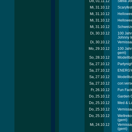
Do, 01.11.12
Stella J
Mi, 31.10.12
Scaryfes
Mi, 31.10.12
Hellowee
Mi, 31.10.12
Hellowee
Mi, 31.10.12
Schweize
Di, 30.10.12
100 Jahr
Johnny Ir
Di, 30.10.12
Vernissa
Mo, 29.10.12
100 Jahr
gerri)
So, 28.10.12
Modellb
Sa, 27.10.12
Partynigh
Sa, 27.10.12
ENERGY T
Sa, 27.10.12
Modellb
Sa, 27.10.12
con:verse
Fr, 26.10.12
Fun Facto
Do, 25.10.12
Garden C
Do, 25.10.12
Med & La
Do, 25.10.12
Vernissa
Do, 25.10.12
Weltreko
(gerri)
Mi, 24.10.12
Vernissa
(gerri)