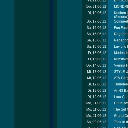
Fr, 22.06.12
DIF 2012 
Do, 21.06.12
MONDREAN
Di, 19.06.12
Kochen i
(Simona
So, 17.06.12
Sommerbe
Sa, 16.06.12
Fun Facto
Sa, 16.06.12
Regenbog
Sa, 16.06.12
Regenbog
Sa, 16.06.12
Luv Lite
Fr, 15.06.12
Modescha
Fr, 15.06.12
Kunstakt
Do, 14.06.12
Vienna F
Mi, 13.06.12
STYLE UP
Mi, 13.06.12
ATV Party
Di, 12.06.12
Thunderc
Di, 12.06.12
Art 43 B
Di, 12.06.12
Lara Cam
Mo, 11.06.12
DOTS tw
Mo, 11.06.12
The Set 
Mo, 11.06.12
Grand Op
Sa, 09.06.12
Tanz in d