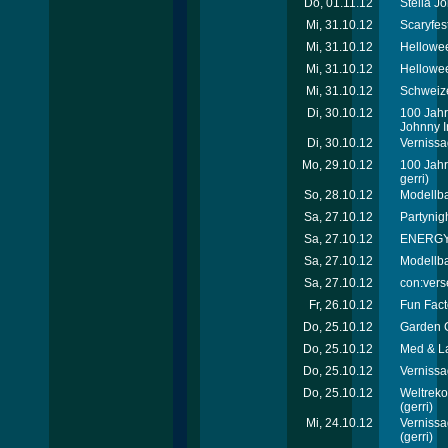
Do, 01.11.12
Stella J
Mi, 31.10.12
Scaryfes
Mi, 31.10.12
Hellowee
Mi, 31.10.12
Hellowee
Mi, 31.10.12
Schweize
Di, 30.10.12
100 Jahr
Johnny I
Di, 30.10.12
Vernissa
Mo, 29.10.12
100 Jahr
gerri)
So, 28.10.12
Modellb
Sa, 27.10.12
Partynig
Sa, 27.10.12
ENERGY T
Sa, 27.10.12
Modellb
Sa, 27.10.12
con:vers
Fr, 26.10.12
Fun Fact
Do, 25.10.12
Garden C
Do, 25.10.12
Med & L
Do, 25.10.12
Vernissa
Do, 25.10.12
Weltreko
(gerri)
Mi, 24.10.12
Vernissa
(gerri)