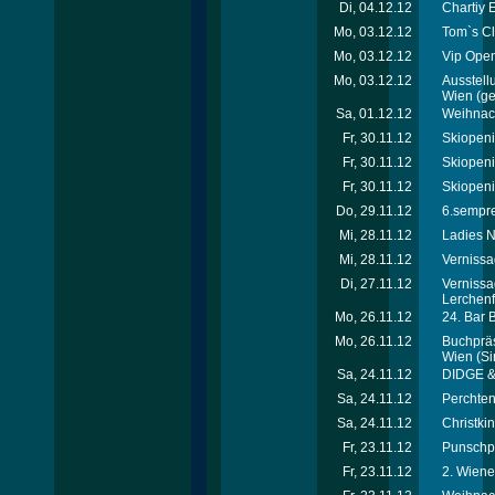
Di, 04.12.12
Chartiy 
Mo, 03.12.12
Tom`s Cl
Mo, 03.12.12
Vip Open
Mo, 03.12.12
Ausstell
Wien
(ge
Sa, 01.12.12
Weihnach
Fr, 30.11.12
Skiopeni
Fr, 30.11.12
Skiopeni
Fr, 30.11.12
Skiopeni
Do, 29.11.12
6.sempre
Mi, 28.11.12
Ladies N
Mi, 28.11.12
Vernissa
Di, 27.11.12
Vernissa
Lerchenf
Mo, 26.11.12
24. Bar 
Mo, 26.11.12
Buchpräs
Wien
(Si
Sa, 24.11.12
DIDGE &
Sa, 24.11.12
Perchten
Sa, 24.11.12
Christki
Fr, 23.11.12
Punschpa
Fr, 23.11.12
2. Wiene