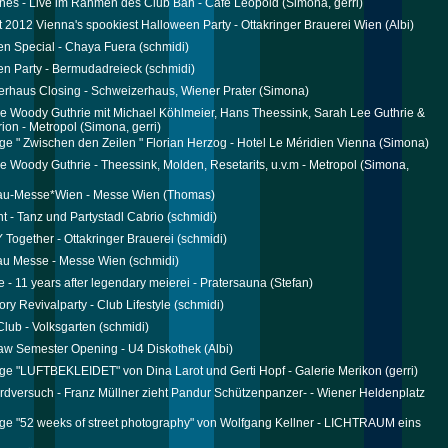
ones - Live im Rahmen des Club Bah - Cafe Leopold
(Simona, gerri)
t 2012 Vienna's spookiest Halloween Party - Ottakringer Brauerei Wien
(Albi)
n Special - Chaya Fuera
(schmidi)
n Party - Bermudadreieck
(schmidi)
rhaus Closing - Schweizerhaus, Wiener Prater
(Simona)
e Woody Guthrie mit Michael Köhlmeier, Hans Theessink, Sarah Lee Guthrie &
rion - Metropol
(Simona, gerri)
ge " Zwischen den Zeilen " Florian Herzog - Hotel Le Méridien Vienna
(Simona)
e Woody Guthrie - Theessink, Molden, Resetarits, u.v.m - Metropol
(Simona,
au-Messe*Wien - Messe Wien
(Thomas)
ht - Tanz und Partystadl Cabrio
(schmidi)
ogether - Ottakringer Brauerei
(schmidi)
au Messe - Messe Wien
(schmidi)
e - 11 years after legendary meierei - Pratersauna
(Stefan)
ory Revivalparty - Club Lifestyle
(schmidi)
lub - Volksgarten
(schmidi)
aw Semester Opening - U4 Diskothek
(Albi)
ge "LUFTBEKLEIDET" von Dina Larot und Gerti Hopf - Galerie Merikon
(gerri)
rdversuch - Franz Müllner zieht Pandur Schützenpanzer- - Wiener Heldenplatz
ge "52 weeks of street photography" von Wolfgang Kellner - LICHTRAUM eins