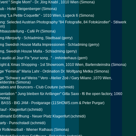
Event " Single Mom" - Dr. Jörg Knabl , 1010 Wien
(Simona)
ub - Hotel Steigenberger
(Simona)
ing "La Petite Coquette" - 1010 Wien, Lugeck 6
(Simona)
ung: Selected Austrian Photography "84 Fotografie, 84 Fotokünstler" - Stilwerk
rri)
tsausstellung - Café Pr
(Simona)
ng Afterparty - Schladming, Stadtsaal
(gerry)
ng Swedish House Mafia Impressionen - Schladming
(gerry)
ng, Swedish House Mafia - Schladming
(gerry)
-audio.at Jour Fix "your song..." - imhinterhaus
(gerri)
ight & Xmas Shopping - 1st Showroom, 1010 Wien, Bartensteinstra
(Simona)
ge "Feminal" Maria Lahr - Ordination Dr. Wolfgang Metka
(Simona)
ge "Schwarz auf Weiss " Vero - Atelier Zoë / Gary Milano ,1070 Wien,
elderstra
(Simona)
Babes and Bouncers - Club Couture
(schmidi)
entation " Jung bleiben für Anfänger" Gitta Saxx - f6 the open factory, 1060
mona)
 BASS - BIG JAM - Postgarage
(11SHOWS.com & Peter Purgar)
lauf - Klagenfurt
(schmidi)
ndlmarkt Eröffnung - Neuer Platz Klagenfurt
(schmidi)
rty - Punschstadl
(schmidi)
r Rotkreuzball - Wiener Rathaus
(Simona)