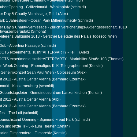
tsdorf Belvedere Eröffnung - Belvedere
(schmidi)
uber Opening - Grätzelmarkt - Wonkaplatz
(schmidi)
 Day & Charity-Vernissage, Teil II
(Alex)
rk 1 Jahresfeier - Ocean Park Millenniumscity
(schmidi)
 Day & Charity-Vernissage - Zürich Versicherungs-Aktiengesellschaft, 1010
chwarzenbergplatz
(Simona)
nferenz Ballguide 2013 - Gerstner Beletage des Palais Todesco, Wien
)
Club - Albertina Passage
(schmidi)
DOTS experimental sushi*AFTERPARTY - Teil II
(Alex)
DOTS experimental sushi*AFTERPARTY - Mariahilfer Straße 103
(Thomas)
rt Week Opening - Ehemaliges K. K. Telegraphenamt
(Kerstin)
l Geheimkonzert Sean Paul Wien - Colosseum
(Alex)
st 2012 - Austria Center Vienna
(Bernhard Czermak)
markt - Klosterneuburg
(schmidi)
s Geburtstagsfeier - Gemeindezentrum Lanzenkirchen
(Kerstin)
st 2012 - Austria Center Vienna
(Albi)
st 2012 - Austria Center Vienna
(Bernhard Czermak)
est - The Loft
(schmidi)
punschstand Opening - Sigmund Freud Park
(schmidi)
on und letzte Tr - 3-Raum Theater
(Stefan)
salon Filmpremiere - Filmarchiv
(Kerstin)