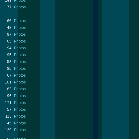
141
Photos
77
Photos
66
Photos
48
Photos
97
Photos
65
Photos
94
Photos
95
Photos
58
Photos
85
Photos
67
Photos
101
Photos
82
Photos
96
Photos
171
Photos
57
Photos
113
Photos
45
Photos
139
Photos