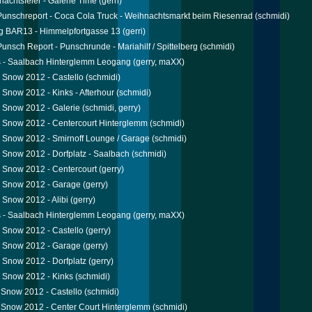
nachtsfeier - Galerie Time
(gerri)
 Punschreport - Coca Cola Truck - Weihnachtsmarkt beim Riesenrad
(schmidi)
g BAR13 - Himmelpfortgasse 13
(gerri)
 Punsch Report - Punschrunde - Mariahilf / Spittelberg
(schmidi)
s - Saalbach Hinterglemm Leogang
(gerry, maXX)
Snow 2012 - Castello
(schmidi)
Snow 2012 - Kinks - Afterhour
(schmidi)
 Snow 2012 - Galerie
(schmidi, gerry)
 Snow 2012 - Centercourt Hinterglemm
(schmidi)
Snow 2012 - Smirnoff Lounge / Garage
(schmidi)
Snow 2012 - Dorfplatz - Saalbach
(schmidi)
 Snow 2012 - Centercourt
(gerry)
 Snow 2012 - Garage
(gerry)
Snow 2012 - Alibi
(gerry)
s - Saalbach Hinterglemm Leogang
(gerry, maXX)
Snow 2012 - Castello
(gerry)
 Snow 2012 - Garage
(gerry)
Snow 2012 - Dorfplatz
(gerry)
 Snow 2012 - Kinks
(schmidi)
Snow 2012 - Castello
(schmidi)
Snow 2012 - Center Court Hinterglemm
(schmidi)