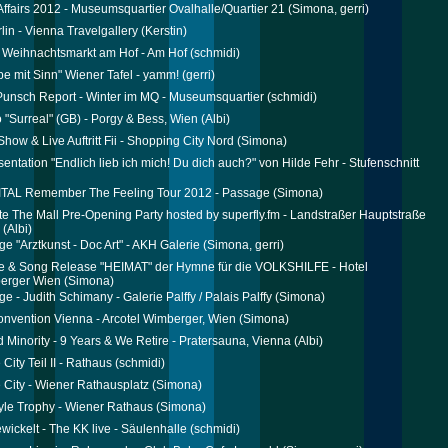
ffairs 2012 - Museumsquartier Ovalhalle/Quartier 21
(Simona, gerri)
lin - Vienna Travelgallery
(Kerstin)
 Weihnachtsmarkt am Hof - Am Hof
(schmidi)
e mit Sinn" Wiener Tafel - yamm!
(gerri)
 Punsch Report - Winter im MQ - Museumsquartier
(schmidi)
o "Surreal" (GB) - Porgy & Bess, Wien
(Albi)
how & Live Auftritt Fii - Shopping City Nord
(Simona)
entation "Endlich lieb ich mich! Du dich auch?" von Hilde Fehr - Stufenschnitt
ITAL Remember The Feeling Tour 2012 - Passage
(Simona)
te The Mall Pre-Opening Party hosted by superfly.fm - Landstraßer Hauptstraße
(Albi)
ge "Arztkunst - Doc Art" - AKH Galerie
(Simona, gerri)
e & Song Release "HEIMAT" der Hymne für die VOLKSHILFE - Hotel
berger Wien
(Simona)
e - Judith Schimany - Galerie Palffy / Palais Palffy
(Simona)
onvention Vienna - Arcotel Wimberger, Wien
(Simona)
 Minority - 9 Years & We Retire - Pratersauna, Vienna
(Albi)
City Teil II - Rathaus
(schmidi)
 City - Wiener Rathausplatz
(Simona)
yle Trophy - Wiener Rathaus
(Simona)
ewickelt - The KK live - Säulenhalle
(schmidi)