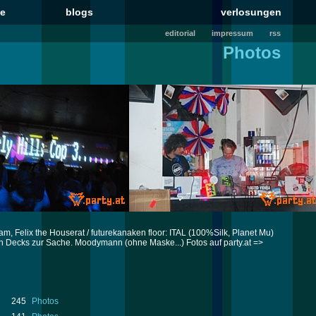
le
blogs
verlosungen
editorial
impressum
rss
Photos
ram, Felix the Houserat / futurekanaken floor: ITAL (100%Silk, Planet Mu)
 den Decks zur Sache. Moodymann (ohne Maske...) Fotos auf party.at =>
245
Photos