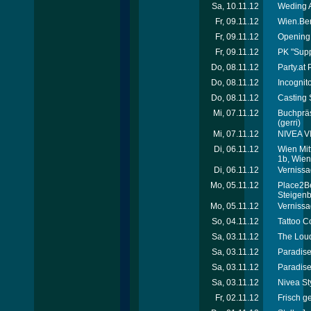
Sa, 10.11.12
Weding A
Fr, 09.11.12
Wien.Ber
Fr, 09.11.12
Opening
Fr, 09.11.12
PK "Supp
Do, 08.11.12
Party.at
Do, 08.11.12
Incognit
Do, 08.11.12
Casting S
Mi, 07.11.12
Buchpräs
(gerri)
Mi, 07.11.12
NIVEA V
Di, 06.11.12
Wien Mit
1b, Wien
Di, 06.11.12
Vernissa
Mo, 05.11.12
Place2B
Steigen
Mo, 05.11.12
Vernissag
So, 04.11.12
Tattoo C
Sa, 03.11.12
The Loud
Sa, 03.11.12
Paradise 
Sa, 03.11.12
Paradise
Sa, 03.11.12
Nivea St
Fr, 02.11.12
Frisch g