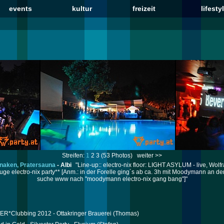
events
kultur
freizeit
lifesty
Streifen:
1
2
3
(53 Photos)
weiter >>
kanaken, Pratersauna
-
Albi
"Line-up:: electro-nix floor: LIGHT ASYLUM - live, Wolf
**huge electro-nix party** [Anm.: in der Forelle ging´s ab ca. 3h mit Moodymann an
suche www nach "moodymann electro-nix gang bang"]"
R*Clubbing 2012 - Ottakringer Brauerei
(Thomas)