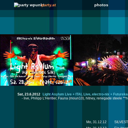
party.at
photos
Sat, 23.6.2012
Light Asylum Live + ITAL Live, electro-nix + Future
- live, Philipp L'Heritier, Fauna (moun10), hitney, renegade steele 
Mo, 31.12.12
SILVESTE