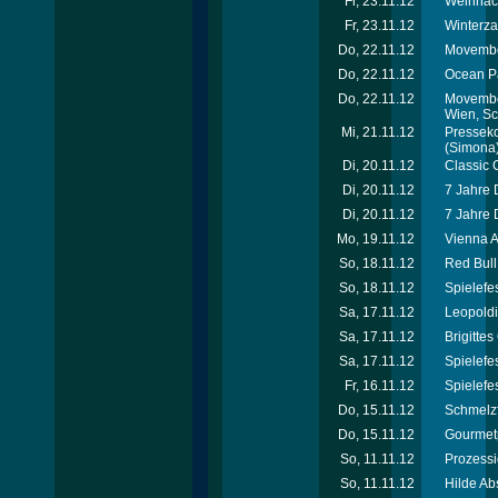
Fr, 23.11.12
Weihnach
Fr, 23.11.12
Winterza
Do, 22.11.12
Movember
Do, 22.11.12
Ocean Pa
Do, 22.11.12
Movember
Wien, S
Mi, 21.11.12
Presseko
(Simona
Di, 20.11.12
Classic 
Di, 20.11.12
7 Jahre 
Di, 20.11.12
7 Jahre 
Mo, 19.11.12
Vienna A
So, 18.11.12
Red Bul
So, 18.11.12
Spielefe
Sa, 17.11.12
Leopoldi
Sa, 17.11.12
Brigitte
Sa, 17.11.12
Spielefe
Fr, 16.11.12
Spielefe
Do, 15.11.12
Schmelzf
Do, 15.11.12
Gourmet
So, 11.11.12
Prozessi
So, 11.11.12
Hilde Ab