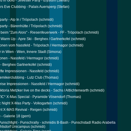
 in Gold - Silvester Party - Elysium
(Stefan)
s Eve Clubbing - Palais Auersperg
(Stefan)
party - Alp In / Tröpolach
(schmidi)
party - Bärenhütte / Tröpolach
(schmidi)
r beim "Zum Alois" - Riesenfeuerwerk - FF - Tröpolach
(schmidi)
r Warm Up - Apre Ski - Berghex / Gartnerkofel
(schmidi)
onen vom Nassfeld - Tröpolach / Hermagor
(schmidi)
r in Wien - Wien, Innere Stadt
(Simona)
onen - Nassfeld / Hermagor
(schmidi)
 - Berghex Gartnerkofel
(schmidi)
te Impressionen - Nassfeld
(schmidi)
emikerclubbing - Lutz Club
(Thomas)
rise Impressionen - Nassfeld / Hermagor
(schmidi)
toria Metzker live on the decks - Sachs / Altlichtenwarth
(schmidi)
C* X-Mas Special - Pyramide Vösendorf
(Thomas)
c Night X-Mas Party - Volksgarten
(schmidi)
t X-MAS Revival - Reigen
(schmidi)
 - Galerie 18
(gerri)
 Punschfight - Punschrally - schmidis B-Bash - Punschstadl Radio Arabella
htsdorf Unicampus
(schmidi)