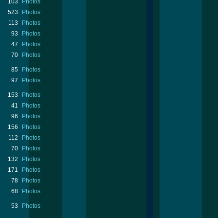
103
Photos
523
Photos
113
Photos
93
Photos
47
Photos
70
Photos
85
Photos
97
Photos
153
Photos
41
Photos
96
Photos
156
Photos
112
Photos
70
Photos
132
Photos
171
Photos
78
Photos
68
Photos
53
Photos