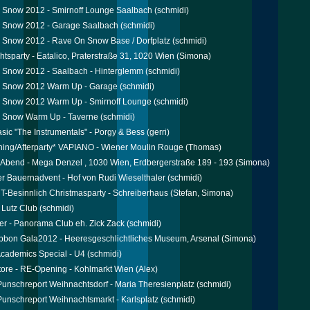
 Snow 2012 - Smirnoff Lounge Saalbach
(schmidi)
 Snow 2012 - Garage Saalbach
(schmidi)
 Snow 2012 - Rave On Snow Base / Dorfplatz
(schmidi)
tsparty - Eatalico, Praterstraße 31, 1020 Wien
(Simona)
 Snow 2012 - Saalbach - Hinterglemm
(schmidi)
 Snow 2012 Warm Up - Garage
(schmidi)
 Snow 2012 Warm Up - Smirnoff Lounge
(schmidi)
 Snow Warm Up - Taverne
(schmidi)
sic "The Instrumentals" - Porgy & Bess
(gerri)
ing/Afterparty* VAPIANO - Wiener Moulin Rouge
(Thomas)
 Abend - Mega Denzel , 1030 Wien, Erdbergerstraße 189 - 193
(Simona)
r Bauernadvent - Hof von Rudi Wieselthaler
(schmidi)
Besinnlich Christmasparty - Schreiberhaus
(Stefan, Simona)
 Lutz Club
(schmidi)
er - Panorama Club eh. Zick Zack
(schmidi)
bbon Gala2012 - Heeresgeschlichtliches Museum, Arsenal
(Simona)
cademics Special - U4
(schmidi)
tore - RE-Opening - Kohlmarkt Wien
(Alex)
 Punschreport Weihnachtsdorf - Maria Theresienplatz
(schmidi)
 Punschreport Weihnachtsmarkt - Karlsplatz
(schmidi)