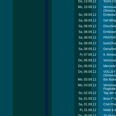
Do, 13.09.12
Tom's Cl
Mo, 10.09.12
Vernissa
(Simona, 
So, 09.09.12
Erntedan
Sa, 08.09.12
Get Whip
Sa, 08.09.12
Discofie
Sa, 08.09.12
Erntedan
Sa, 08.09.12
PRATEREI
Sa, 08.09.12
back2hum
Sa, 08.09.12
Genußmei
Fr, 07.09.12
6. Almdu
Do, 06.09.12
Vernissa
Do, 06.09.12
Mercede
Do, 06.09.12
VOLLEY-
(Simona
Mo, 03.09.12
Bar Babe
Mo, 03.09.12
Vernissa
Flughafe
So, 02.09.12
Tag der 
Sa, 01.09.12
Ibiza F*c
Sa, 01.09.12
Chili Pro
Fr, 31.08.12
Niddl & 
Do, 30.08.12
20 Years 