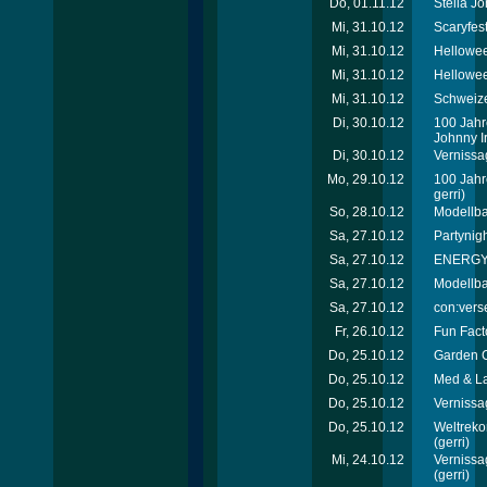
Do, 01.11.12
Stella J
Mi, 31.10.12
Scaryfes
Mi, 31.10.12
Hellowee
Mi, 31.10.12
Hellowee
Mi, 31.10.12
Schweize
Di, 30.10.12
100 Jahr
Johnny Ir
Di, 30.10.12
Vernissa
Mo, 29.10.12
100 Jahr
gerri)
So, 28.10.12
Modellb
Sa, 27.10.12
Partynigh
Sa, 27.10.12
ENERGY T
Sa, 27.10.12
Modellb
Sa, 27.10.12
con:verse
Fr, 26.10.12
Fun Facto
Do, 25.10.12
Garden C
Do, 25.10.12
Med & La
Do, 25.10.12
Vernissa
Do, 25.10.12
Weltreko
(gerri)
Mi, 24.10.12
Vernissa
(gerri)