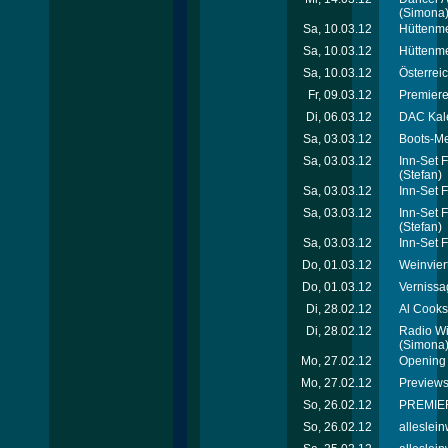
(Simona
Sa, 10.03.12
Hüttenme
Sa, 10.03.12
Hüttenmei
Sa, 10.03.12
Österrei
Fr, 09.03.12
Premiere
Di, 06.03.12
DAC Kal
Sa, 03.03.12
Boots-Me
Sa, 03.03.12
Inn-Set 
(Stefan)
Sa, 03.03.12
Inn-Set 
Sa, 03.03.12
Inn-Set 
(Stefan)
Sa, 03.03.12
Inn-Set 
Do, 01.03.12
Weinvier
Do, 01.03.12
Vernissa
Di, 28.02.12
Al Cooks
Di, 28.02.12
Radio Wi
(Simona
Mo, 27.02.12
Opening 
Mo, 27.02.12
Previews
So, 26.02.12
PREMIER
So, 26.02.12
alleslei