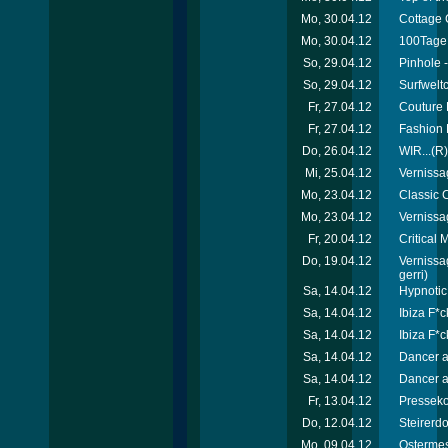
Mo, 30.04.12
Cottage 
Mo, 30.04.12
100Tage 
So, 29.04.12
Pinhole -
So, 29.04.12
Surfweltc
Fr, 27.04.12
Couture 
Fr, 27.04.12
Fashion 
Do, 26.04.12
WIR...(R)
Mi, 25.04.12
Vernissa
Mo, 23.04.12
Classic C
Mo, 23.04.12
Vernissa
Fr, 20.04.12
Critical
Do, 19.04.12
Vernissa
gerri)
Sa, 14.04.12
Hypnotic
Sa, 14.04.12
Ibiza F*c
Sa, 14.04.12
Ibiza F*c
Sa, 14.04.12
Dancer a
Sa, 14.04.12
Dancer a
Fr, 13.04.12
Presseko
Do, 12.04.12
Steirerd
Mo, 09.04.12
Ostermes