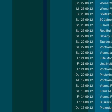
Do, 27.09.12
Wiener W
Mi, 26.09.12
Wiener W
Di, 25.09.12
Stiefelkö
So, 23.09.12
50 Jahr
So, 23.09.12
8. Red Bu
So, 23.09.12
Red Bull 
Sa, 22.09.12
Beverly H
Sa, 22.09.12
Tag des 
Sa, 22.09.12
Photokin
Sa, 22.09.12
Viennafa
Fr, 21.09.12
Elite Mo
Fr, 21.09.12
Una Nott
Fr, 21.09.12
Photokin
Do, 20.09.12
Photokin
Mi, 19.09.12
Photokin
So, 16.09.12
Vienna F
Sa, 15.09.12
Franz Mü
Fr, 14.09.12
Vienna F
Fr, 14.09.12
Buskers 
Do, 13.09.12
Praterdo