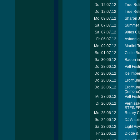
Do, 12.07.12
True Reli
Do, 12.07.12
True Rel
Mo, 09.07.12
Sharon J
Sa, 07.07.12
Summer 
Sa, 07.07.12
90ies Cl
Fr, 06.07.12
Asiannig
Mo, 02.07.12
Martini 
So, 01.07.12
Collie B
Sa, 30.06.12
Baden in
Do, 28.06.12
Volt Fes
Do, 28.06.12
Ice Imper
Do, 28.06.12
Eröffnung
Do, 28.06.12
Eröffnun
(Simona
Mi, 27.06.12
Volt Fest
Di, 26.06.12
Vernissag
STEINER 
Mo, 25.06.12
Rotary C
So, 24.06.12
DJ Antoi
Sa, 23.06.12
Light As
Fr, 22.06.12
Didge & 