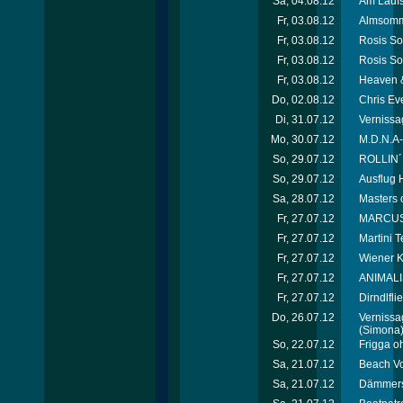
Sa, 04.08.12
Am Laufs
Fr, 03.08.12
Almsomme
Fr, 03.08.12
Rosis So
Fr, 03.08.12
Rosis So
Fr, 03.08.12
Heaven &
Do, 02.08.12
Chris Ev
Di, 31.07.12
Vernissag
Mo, 30.07.12
M.D.N.A-
So, 29.07.12
ROLLIN´
So, 29.07.12
Ausflug H
Sa, 28.07.12
Masters 
Fr, 27.07.12
MARCUS*p
Fr, 27.07.12
Martini T
Fr, 27.07.12
Wiener K
Fr, 27.07.12
ANIMALI
Fr, 27.07.12
Dirndlfl
Do, 26.07.12
Vernissag
(Simona
So, 22.07.12
Frigga o
Sa, 21.07.12
Beach Vo
Sa, 21.07.12
Dämmersc