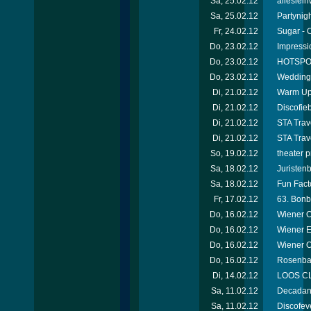
Sa, 25.02.12
alleslei
Sa, 25.02.12
Partynigh
Fr, 24.02.12
Sugar - 
Do, 23.02.12
Impressi
Do, 23.02.12
HOTSPOT
Do, 23.02.12
Wedding 
Di, 21.02.12
Warm Up 
Di, 21.02.12
Discofie
Di, 21.02.12
STA Trav
Di, 21.02.12
STA Trav
So, 19.02.12
theater 
Sa, 18.02.12
Juristen
Sa, 18.02.12
Fun Facto
Fr, 17.02.12
63. Bonb
Do, 16.02.12
Wiener O
Do, 16.02.12
Wiener E
Do, 16.02.12
Wiener 
Do, 16.02.12
Rosenbal
Di, 14.02.12
LOOS CL
Sa, 11.02.12
Decadanc
Sa, 11.02.12
Discofev