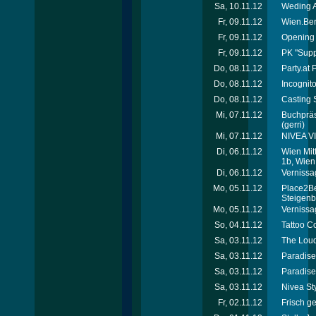
Sa, 10.11.12
Weding A
Fr, 09.11.12
Wien.Ber
Fr, 09.11.12
Opening 
Fr, 09.11.12
PK "Supp
Do, 08.11.12
Party.at
Do, 08.11.12
Incognit
Do, 08.11.12
Casting S
Mi, 07.11.12
Buchpräse
(gerri)
Mi, 07.11.12
NIVEA VI
Di, 06.11.12
Wien Mit
1b, Wien
Di, 06.11.12
Vernissag
Mo, 05.11.12
Place2Be
Steigenb
Mo, 05.11.12
Vernissag
So, 04.11.12
Tattoo C
Sa, 03.11.12
The Loud
Sa, 03.11.12
Paradise 
Sa, 03.11.12
Paradise
Sa, 03.11.12
Nivea St
Fr, 02.11.12
Frisch ge