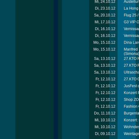
Mi, 24.10.12
Austellu
Di, 23.10.12
La Hong 
Sa, 20.10.12
Flug 25 
Mi, 17.10.12
G3 VIP O
Di, 16.10.12
Vernissa
Di, 16.10.12
Vernissa
Mo, 15.10.12
Dina Laro
Mo, 15.10.12
Manfred 
(Simona
Sa, 13.10.12
27.KTO Ri
Sa, 13.10.12
27.KTO R
Sa, 13.10.12
Ultrascha
Fr, 12.10.12
27.KTO O
Fr, 12.10.12
JusFest 
Fr, 12.10.12
Konzert 
Fr, 12.10.12
Shop ZOË
Fr, 12.10.12
Fashion 
Do, 11.10.12
Burgenla
Mi, 10.10.12
Konzert:
Mi, 10.10.12
Wohndesi
Di, 09.10.12
Weintage