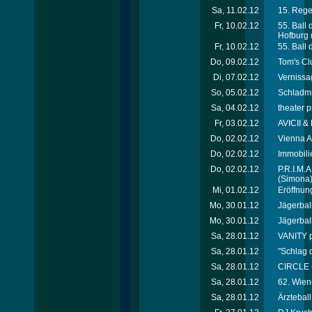
Sa, 11.02.12
15. Rege
Fr, 10.02.12
55. Ball
Hofburg
Fr, 10.02.12
55. Ball
Do, 09.02.12
Tom's Cl
Di, 07.02.12
Vernissa
So, 05.02.12
Schladmi
Sa, 04.02.12
theater p
Fr, 03.02.12
AVICII &
Do, 02.02.12
Vienna A
Do, 02.02.12
Immobili
Do, 02.02.12
P.R.I.M.
(Simona
Mi, 01.02.12
Eröffnung
Mo, 30.01.12
Jägerball 
Mo, 30.01.12
Jägerball 
Sa, 28.01.12
VANITY p
Sa, 28.01.12
"Schlag 
Sa, 28.01.12
CIRCLE 
Sa, 28.01.12
62. Wien
Sa, 28.01.12
Ärztebal