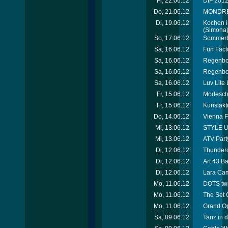
Fr, 22.06.12
DIF 2012 
Do, 21.06.12
MONDREAN
Di, 19.06.12
Kochen i
(Simona
So, 17.06.12
Sommerbe
Sa, 16.06.12
Fun Facto
Sa, 16.06.12
Regenbog
Sa, 16.06.12
Regenbog
Sa, 16.06.12
Luv Lite
Fr, 15.06.12
Modescha
Fr, 15.06.12
Kunstakt
Do, 14.06.12
Vienna F
Mi, 13.06.12
STYLE UP
Mi, 13.06.12
ATV Party
Di, 12.06.12
Thunderc
Di, 12.06.12
Art 43 B
Di, 12.06.12
Lara Cam
Mo, 11.06.12
DOTS tw
Mo, 11.06.12
The Set 
Mo, 11.06.12
Grand Op
Sa, 09.06.12
Tanz in d