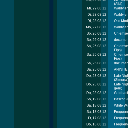
(Albi)
Mi, 29.08.12
Waldviert
Di, 28.08.12
Waldvier
Di, 28.08.12
Otto Mod
Mo, 27.08.12
Waldviert
So, 26.08.12
Chiemsee
So, 26.08.12
document
Sa, 25.08.12
Chiemsee
Fips)
Sa, 25.08.12
Chiemsee
Fips)
Sa, 25.08.12
document
Sa, 25.08.12
ANINITE 
Do, 23.08.12
Late Nig
(Simona
Do, 23.08.12
Late Nig
gerri)
Do, 23.08.12
Goldbach
So, 19.08.12
Bascot 2
Sa, 18.08.12
White Wi
Sa, 18.08.12
Frequenc
Fr, 17.08.12
Frequenc
Do, 16.08.12
Frequenc