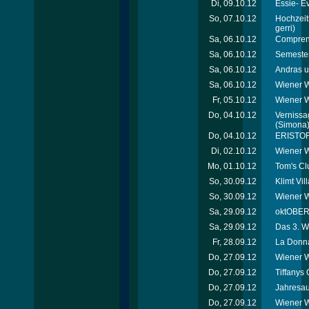
Di, 09.10.12
Essie- E
So, 07.10.12
Hochzeit
gerri)
Sa, 06.10.12
Comprend
Sa, 06.10.12
Semester
Sa, 06.10.12
Andras u
Sa, 06.10.12
Wiener W
Fr, 05.10.12
Wiener 
Do, 04.10.12
Vernissag
(Simona
Do, 04.10.12
ERISTOF
Di, 02.10.12
Wiener W
Mo, 01.10.12
Tom's Cl
So, 30.09.12
Klimt Vi
So, 30.09.12
Wiener W
Sa, 29.09.12
oktOBERL
Sa, 29.09.12
Das 3. W
Fr, 28.09.12
La Donna
Do, 27.09.12
Wiener W
Do, 27.09.12
Tiffanys 
Do, 27.09.12
Jahresau
Do, 27.09.12
Wiener W