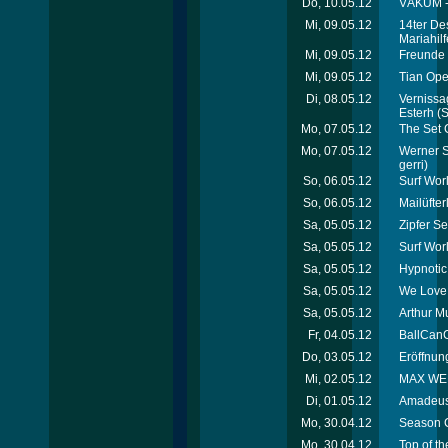
Do, 10.05.12
VÁKUM - 
Mi, 09.05.12
14ter De
Mariahil
Mi, 09.05.12
Freunde 
Mi, 09.05.12
Tian Ope
Di, 08.05.12
Vernissag
Esterh
(S
Mo, 07.05.12
The Set 
Mo, 07.05.12
Werner Sc
gerri)
So, 06.05.12
Surf Wor
So, 06.05.12
Mailüfte
Sa, 05.05.12
Zipfer Se
Sa, 05.05.12
Surf Wor
Sa, 05.05.12
Hypnotic
Sa, 05.05.12
We Love 
Sa, 05.05.12
Arthur M
Fr, 04.05.12
BallCanC
Do, 03.05.12
Eröffnung
Mi, 02.05.12
MAX WELL
Di, 01.05.12
Amadeus 
Mo, 30.04.12
Season C
Mo, 30.04.12
Top of th