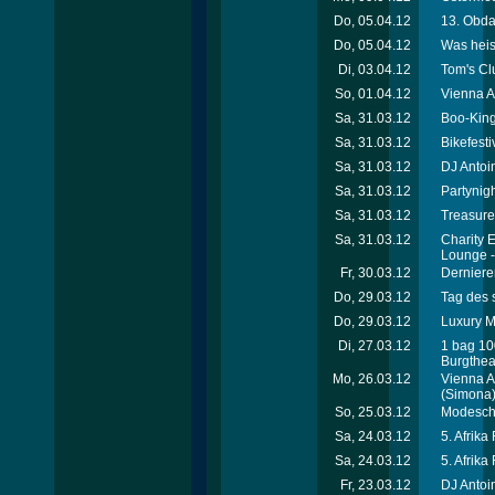
Do, 05.04.12
13. Obda
Do, 05.04.12
Was heis
Di, 03.04.12
Tom's Cl
So, 01.04.12
Vienna A
Sa, 31.03.12
Boo-King
Sa, 31.03.12
Bikefest
Sa, 31.03.12
DJ Antoi
Sa, 31.03.12
Partynigh
Sa, 31.03.12
Treasure
Sa, 31.03.12
Charity 
Lounge 
Fr, 30.03.12
Dernieren
Do, 29.03.12
Tag des 
Do, 29.03.12
Luxury Me
Di, 27.03.12
1 bag 10
Burgthea
Mo, 26.03.12
Vienna A
(Simona
So, 25.03.12
Modesch
Sa, 24.03.12
5. Afrika
Sa, 24.03.12
5. Afrika
Fr, 23.03.12
DJ Antoin