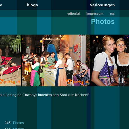
le
blogs
verlosungen
editorial
impressum
rss
Photos
t - die Leningrad Cowboys brachten den Saal zum Kochen!"
245
Photos