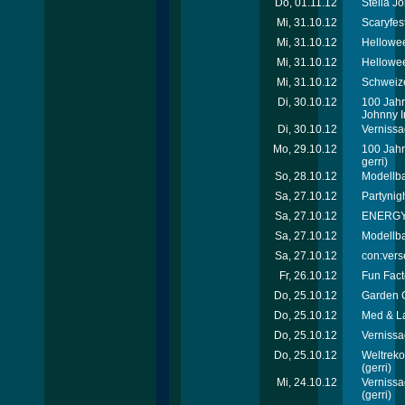
Do, 01.11.12
Stella J
Mi, 31.10.12
Scaryfes
Mi, 31.10.12
Hellowee
Mi, 31.10.12
Hellowee
Mi, 31.10.12
Schweize
Di, 30.10.12
100 Jahr
Johnny I
Di, 30.10.12
Vernissa
Mo, 29.10.12
100 Jahr
gerri)
So, 28.10.12
Modellb
Sa, 27.10.12
Partynig
Sa, 27.10.12
ENERGY T
Sa, 27.10.12
Modellb
Sa, 27.10.12
con:vers
Fr, 26.10.12
Fun Fact
Do, 25.10.12
Garden C
Do, 25.10.12
Med & L
Do, 25.10.12
Vernissa
Do, 25.10.12
Weltreko
(gerri)
Mi, 24.10.12
Vernissa
(gerri)