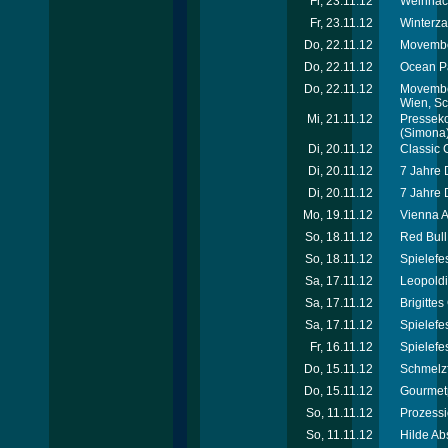
Fr, 23.11.12
Weihnach
Fr, 23.11.12
Winterza
Do, 22.11.12
Movember
Do, 22.11.12
Ocean Pa
Do, 22.11.12
Movember
Wien, S
Mi, 21.11.12
Presseko
(Simona
Di, 20.11.12
Classic 
Di, 20.11.12
7 Jahre 
Di, 20.11.12
7 Jahre 
Mo, 19.11.12
Vienna A
So, 18.11.12
Red Bul
So, 18.11.12
Spielefe
Sa, 17.11.12
Leopoldi
Sa, 17.11.12
Brigitte
Sa, 17.11.12
Spielefe
Fr, 16.11.12
Spielefe
Do, 15.11.12
Schmelzf
Do, 15.11.12
Gourmet
So, 11.11.12
Prozessi
So, 11.11.12
Hilde Ab