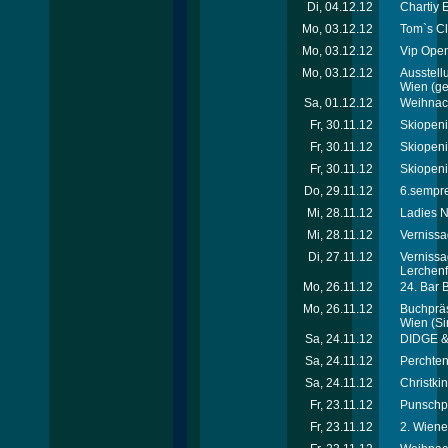
Di, 04.12.12
Chartiy 
Mo, 03.12.12
Tom`s Cl
Mo, 03.12.12
Vip Open
Mo, 03.12.12
Ausstell
Wien
(ge
Sa, 01.12.12
Weihnach
Fr, 30.11.12
Skiopeni
Fr, 30.11.12
Skiopeni
Fr, 30.11.12
Skiopeni
Do, 29.11.12
6.sempre
Mi, 28.11.12
Ladies N
Mi, 28.11.12
Vernissa
Di, 27.11.12
Vernissa
Lerchenf
Mo, 26.11.12
24. Bar 
Mo, 26.11.12
Buchpräs
Wien
(Si
Sa, 24.11.12
DIDGE &
Sa, 24.11.12
Perchten
Sa, 24.11.12
Christki
Fr, 23.11.12
Punschpa
Fr, 23.11.12
2. Wiene