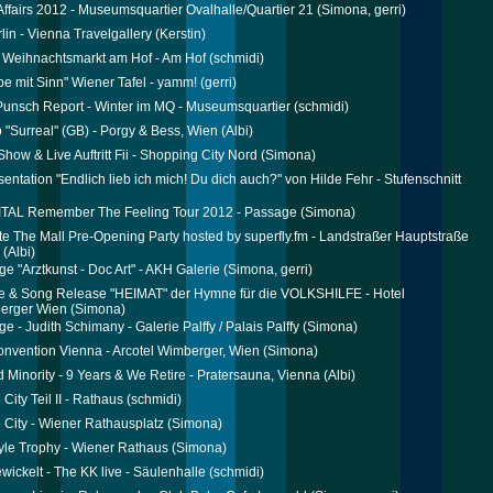
ffairs 2012 - Museumsquartier Ovalhalle/Quartier 21
(Simona, gerri)
lin - Vienna Travelgallery
(Kerstin)
 Weihnachtsmarkt am Hof - Am Hof
(schmidi)
e mit Sinn" Wiener Tafel - yamm!
(gerri)
 Punsch Report - Winter im MQ - Museumsquartier
(schmidi)
o "Surreal" (GB) - Porgy & Bess, Wien
(Albi)
how & Live Auftritt Fii - Shopping City Nord
(Simona)
entation "Endlich lieb ich mich! Du dich auch?" von Hilde Fehr - Stufenschnitt
ITAL Remember The Feeling Tour 2012 - Passage
(Simona)
te The Mall Pre-Opening Party hosted by superfly.fm - Landstraßer Hauptstraße
(Albi)
ge "Arztkunst - Doc Art" - AKH Galerie
(Simona, gerri)
e & Song Release "HEIMAT" der Hymne für die VOLKSHILFE - Hotel
berger Wien
(Simona)
e - Judith Schimany - Galerie Palffy / Palais Palffy
(Simona)
onvention Vienna - Arcotel Wimberger, Wien
(Simona)
 Minority - 9 Years & We Retire - Pratersauna, Vienna
(Albi)
City Teil II - Rathaus
(schmidi)
 City - Wiener Rathausplatz
(Simona)
yle Trophy - Wiener Rathaus
(Simona)
ewickelt - The KK live - Säulenhalle
(schmidi)