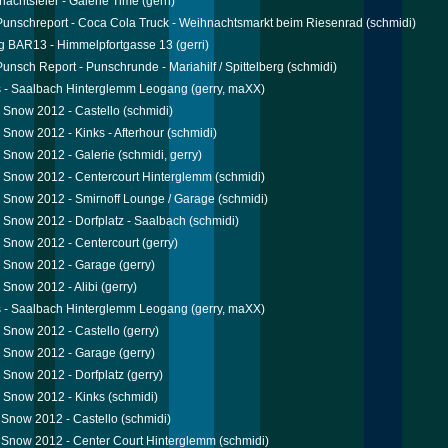
nachtsfeier - Galerie Time
(gerri)
 Punschreport - Coca Cola Truck - Weihnachtsmarkt beim Riesenrad
(schmidi)
g BAR13 - Himmelpfortgasse 13
(gerri)
 Punsch Report - Punschrunde - Mariahilf / Spittelberg
(schmidi)
s - Saalbach Hinterglemm Leogang
(gerry, maXX)
Snow 2012 - Castello
(schmidi)
Snow 2012 - Kinks - Afterhour
(schmidi)
 Snow 2012 - Galerie
(schmidi, gerry)
 Snow 2012 - Centercourt Hinterglemm
(schmidi)
Snow 2012 - Smirnoff Lounge / Garage
(schmidi)
Snow 2012 - Dorfplatz - Saalbach
(schmidi)
 Snow 2012 - Centercourt
(gerry)
 Snow 2012 - Garage
(gerry)
Snow 2012 - Alibi
(gerry)
s - Saalbach Hinterglemm Leogang
(gerry, maXX)
Snow 2012 - Castello
(gerry)
 Snow 2012 - Garage
(gerry)
Snow 2012 - Dorfplatz
(gerry)
 Snow 2012 - Kinks
(schmidi)
Snow 2012 - Castello
(schmidi)
Snow 2012 - Center Court Hinterglemm
(schmidi)