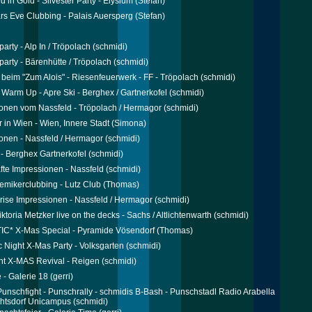
 in Gold - Silvester Party - Elysium
(Stefan)
s Eve Clubbing - Palais Auersperg
(Stefan)
party - Alp In / Tröpolach
(schmidi)
party - Bärenhütte / Tröpolach
(schmidi)
r beim "Zum Alois" - Riesenfeuerwerk - FF - Tröpolach
(schmidi)
r Warm Up - Apre Ski - Berghex / Gartnerkofel
(schmidi)
onen vom Nassfeld - Tröpolach / Hermagor
(schmidi)
r in Wien - Wien, Innere Stadt
(Simona)
onen - Nassfeld / Hermagor
(schmidi)
 - Berghex Gartnerkofel
(schmidi)
te Impressionen - Nassfeld
(schmidi)
emikerclubbing - Lutz Club
(Thomas)
rise Impressionen - Nassfeld / Hermagor
(schmidi)
toria Metzker live on the decks - Sachs / Altlichtenwarth
(schmidi)
C* X-Mas Special - Pyramide Vösendorf
(Thomas)
c Night X-Mas Party - Volksgarten
(schmidi)
t X-MAS Revival - Reigen
(schmidi)
 - Galerie 18
(gerri)
 Punschfight - Punschrally - schmidis B-Bash - Punschstadl Radio Arabella
htsdorf Unicampus
(schmidi)