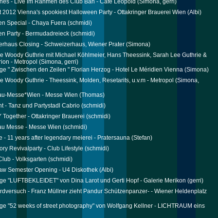
ones - Live im Rahmen des Club Bah - Cafe Leopold
(Simona, gerri)
t 2012 Vienna's spookiest Halloween Party - Ottakringer Brauerei Wien
(Albi)
n Special - Chaya Fuera
(schmidi)
n Party - Bermudadreieck
(schmidi)
rhaus Closing - Schweizerhaus, Wiener Prater
(Simona)
e Woody Guthrie mit Michael Köhlmeier, Hans Theessink, Sarah Lee Guthrie &
rion - Metropol
(Simona, gerri)
ge " Zwischen den Zeilen " Florian Herzog - Hotel Le Méridien Vienna
(Simona)
e Woody Guthrie - Theessink, Molden, Resetarits, u.v.m - Metropol
(Simona,
au-Messe*Wien - Messe Wien
(Thomas)
ht - Tanz und Partystadl Cabrio
(schmidi)
ogether - Ottakringer Brauerei
(schmidi)
au Messe - Messe Wien
(schmidi)
e - 11 years after legendary meierei - Pratersauna
(Stefan)
ory Revivalparty - Club Lifestyle
(schmidi)
lub - Volksgarten
(schmidi)
aw Semester Opening - U4 Diskothek
(Albi)
ge "LUFTBEKLEIDET" von Dina Larot und Gerti Hopf - Galerie Merikon
(gerri)
rdversuch - Franz Müllner zieht Pandur Schützenpanzer- - Wiener Heldenplatz
ge "52 weeks of street photography" von Wolfgang Kellner - LICHTRAUM eins