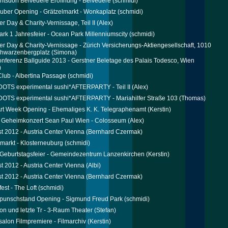
tsdorf Belvedere Eröffnung - Belvedere
(schmidi)
uber Opening - Grätzelmarkt - Wonkaplatz
(schmidi)
 Day & Charity-Vernissage, Teil II
(Alex)
rk 1 Jahresfeier - Ocean Park Millenniumscity
(schmidi)
 Day & Charity-Vernissage - Zürich Versicherungs-Aktiengesellschaft, 1010
chwarzenbergplatz
(Simona)
nferenz Ballguide 2013 - Gerstner Beletage des Palais Todesco, Wien
)
Club - Albertina Passage
(schmidi)
DOTS experimental sushi*AFTERPARTY - Teil II
(Alex)
DOTS experimental sushi*AFTERPARTY - Mariahilfer Straße 103
(Thomas)
rt Week Opening - Ehemaliges K. K. Telegraphenamt
(Kerstin)
l Geheimkonzert Sean Paul Wien - Colosseum
(Alex)
st 2012 - Austria Center Vienna
(Bernhard Czermak)
markt - Klosterneuburg
(schmidi)
s Geburtstagsfeier - Gemeindezentrum Lanzenkirchen
(Kerstin)
st 2012 - Austria Center Vienna
(Albi)
st 2012 - Austria Center Vienna
(Bernhard Czermak)
est - The Loft
(schmidi)
punschstand Opening - Sigmund Freud Park
(schmidi)
on und letzte Tr - 3-Raum Theater
(Stefan)
salon Filmpremiere - Filmarchiv
(Kerstin)