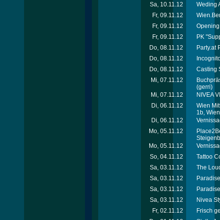
Sa, 10.11.12
Weding A
Fr, 09.11.12
Wien.Ber
Fr, 09.11.12
Opening
Fr, 09.11.12
PK "Supp
Do, 08.11.12
Party.at
Do, 08.11.12
Incognit
Do, 08.11.12
Casting S
Mi, 07.11.12
Buchpräs
(gerri)
Mi, 07.11.12
NIVEA V
Di, 06.11.12
Wien Mit
1b, Wien
Di, 06.11.12
Vernissa
Mo, 05.11.12
Place2B
Steigen
Mo, 05.11.12
Vernissag
So, 04.11.12
Tattoo C
Sa, 03.11.12
The Loud
Sa, 03.11.12
Paradise 
Sa, 03.11.12
Paradise
Sa, 03.11.12
Nivea St
Fr, 02.11.12
Frisch g