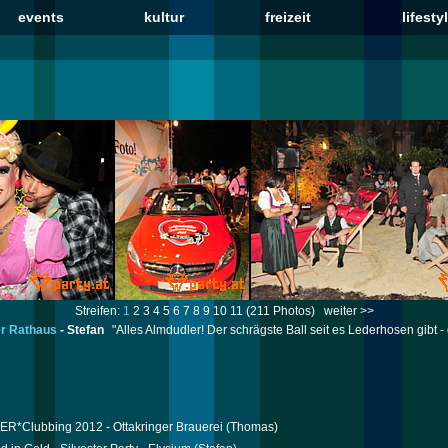
events
kultur
freizeit
lifesty
Streifen:
1
2
3
4
5
6
7
8
9
10
11
(211 Photos)
weiter >>
er Rathaus
-
Stefan
"Alles Almdudler! Der schrägste Ball seit es Lederhosen gib
R*Clubbing 2012 - Ottakringer Brauerei
(Thomas)