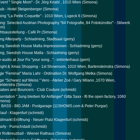
Event " Single Mom" - Dr. Jörg Knabl , 1010 Wien
(Simona)
ub - Hotel Steigenberger
(Simona)
ing "La Petite Coquette" - 1010 Wien, Lugeck 6
(Simona)
ung: Selected Austrian Photography "84 Fotografie, 84 Fotokünstler" - Stilwerk
rri)
tsausstellung - Café Pr
(Simona)
ng Afterparty - Schladming, Stadtsaal
(gerry)
ng Swedish House Mafia Impressionen - Schladming
(gerry)
ng, Swedish House Mafia - Schladming
(gerry)
-audio.at Jour Fix "your song..." - imhinterhaus
(gerri)
ight & Xmas Shopping - 1st Showroom, 1010 Wien, Bartensteinstra
(Simona)
ge "Feminal" Maria Lahr - Ordination Dr. Wolfgang Metka
(Simona)
ge "Schwarz auf Weiss " Vero - Atelier Zoë / Gary Milano ,1070 Wien,
elderstra
(Simona)
Babes and Bouncers - Club Couture
(schmidi)
entation " Jung bleiben für Anfänger" Gitta Saxx - f6 the open factory, 1060
mona)
 BASS - BIG JAM - Postgarage
(11SHOWS.com & Peter Purgar)
lauf - Klagenfurt
(schmidi)
ndlmarkt Eröffnung - Neuer Platz Klagenfurt
(schmidi)
rty - Punschstadl
(schmidi)
r Rotkreuzball - Wiener Rathaus
(Simona)