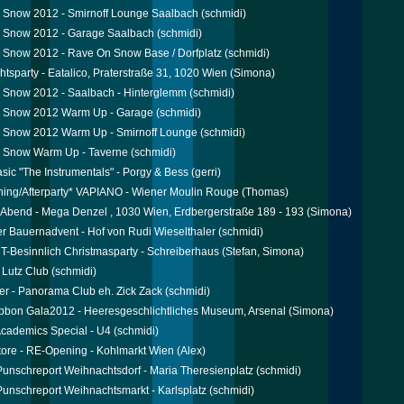
 Snow 2012 - Smirnoff Lounge Saalbach
(schmidi)
 Snow 2012 - Garage Saalbach
(schmidi)
 Snow 2012 - Rave On Snow Base / Dorfplatz
(schmidi)
tsparty - Eatalico, Praterstraße 31, 1020 Wien
(Simona)
 Snow 2012 - Saalbach - Hinterglemm
(schmidi)
 Snow 2012 Warm Up - Garage
(schmidi)
 Snow 2012 Warm Up - Smirnoff Lounge
(schmidi)
 Snow Warm Up - Taverne
(schmidi)
sic "The Instrumentals" - Porgy & Bess
(gerri)
ing/Afterparty* VAPIANO - Wiener Moulin Rouge
(Thomas)
 Abend - Mega Denzel , 1030 Wien, Erdbergerstraße 189 - 193
(Simona)
r Bauernadvent - Hof von Rudi Wieselthaler
(schmidi)
Besinnlich Christmasparty - Schreiberhaus
(Stefan, Simona)
 Lutz Club
(schmidi)
er - Panorama Club eh. Zick Zack
(schmidi)
bbon Gala2012 - Heeresgeschlichtliches Museum, Arsenal
(Simona)
cademics Special - U4
(schmidi)
tore - RE-Opening - Kohlmarkt Wien
(Alex)
 Punschreport Weihnachtsdorf - Maria Theresienplatz
(schmidi)
 Punschreport Weihnachtsmarkt - Karlsplatz
(schmidi)