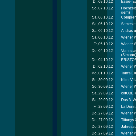
Di, 09.10.12
Essie- E
So, 07.10.12
Hochzeit
gerri)
Sa, 06.10.12
Comprend
Sa, 06.10.12
Semester
Sa, 06.10.12
Andras u
Sa, 06.10.12
Wiener W
Fr, 05.10.12
Wiener 
Do, 04.10.12
Vernissag
(Simona
Do, 04.10.12
ERISTOF
Di, 02.10.12
Wiener W
Mo, 01.10.12
Tom's Cl
So, 30.09.12
Klimt Vi
So, 30.09.12
Wiener W
Sa, 29.09.12
oktOBERL
Sa, 29.09.12
Das 3. W
Fr, 28.09.12
La Donna
Do, 27.09.12
Wiener W
Do, 27.09.12
Tiffanys 
Do, 27.09.12
Jahresau
Do, 27.09.12
Wiener W