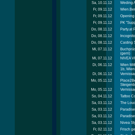
Sa, 10.11.12
Weding A
Fr, 09.11.12
Wien.Ber
Fr, 09.11.12
Opening 
Fr, 09.11.12
PK "Supp
Do, 08.11.12
Party.at
Do, 08.11.12
Incognit
Do, 08.11.12
Casting S
Mi, 07.11.12
Buchpräse
(gerri)
Mi, 07.11.12
NIVEA VI
Di, 06.11.12
Wien Mit
1b, Wien
Di, 06.11.12
Vernissag
Mo, 05.11.12
Place2Be
Steigenb
Mo, 05.11.12
Vernissag
So, 04.11.12
Tattoo C
Sa, 03.11.12
The Loud
Sa, 03.11.12
Paradise 
Sa, 03.11.12
Paradise
Sa, 03.11.12
Nivea St
Fr, 02.11.12
Frisch ge