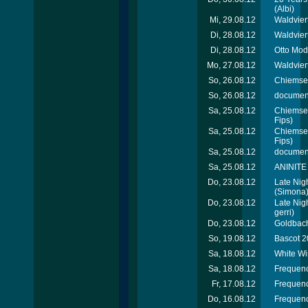
(Albi)
Mi, 29.08.12
Waldviert
Di, 28.08.12
Waldvier
Di, 28.08.12
Otto Mod
Mo, 27.08.12
Waldviert
So, 26.08.12
Chiemsee
So, 26.08.12
document
Sa, 25.08.12
Chiemsee
Fips)
Sa, 25.08.12
Chiemsee
Fips)
Sa, 25.08.12
document
Sa, 25.08.12
ANINITE 
Do, 23.08.12
Late Nig
(Simona
Do, 23.08.12
Late Nig
gerri)
Do, 23.08.12
Goldbach
So, 19.08.12
Bascot 2
Sa, 18.08.12
White Wi
Sa, 18.08.12
Frequenc
Fr, 17.08.12
Frequenc
Do, 16.08.12
Frequenc