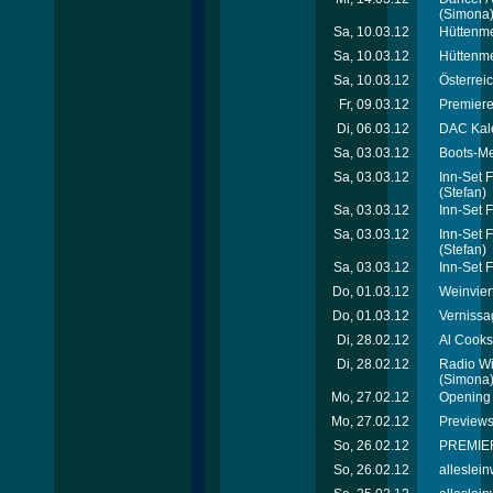
(Simona
Sa, 10.03.12
Hüttenme
Sa, 10.03.12
Hüttenmei
Sa, 10.03.12
Österrei
Fr, 09.03.12
Premiere
Di, 06.03.12
DAC Kal
Sa, 03.03.12
Boots-Me
Sa, 03.03.12
Inn-Set 
(Stefan)
Sa, 03.03.12
Inn-Set 
Sa, 03.03.12
Inn-Set 
(Stefan)
Sa, 03.03.12
Inn-Set 
Do, 01.03.12
Weinvier
Do, 01.03.12
Vernissa
Di, 28.02.12
Al Cooks
Di, 28.02.12
Radio Wi
(Simona
Mo, 27.02.12
Opening 
Mo, 27.02.12
Previews
So, 26.02.12
PREMIER
So, 26.02.12
alleslei