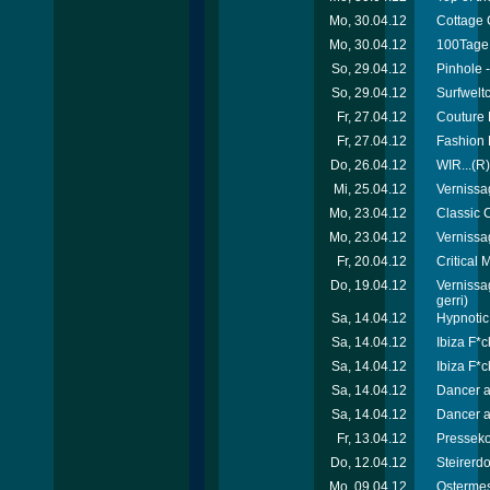
Mo, 30.04.12
Cottage 
Mo, 30.04.12
100Tage 
So, 29.04.12
Pinhole -
So, 29.04.12
Surfweltc
Fr, 27.04.12
Couture 
Fr, 27.04.12
Fashion 
Do, 26.04.12
WIR...(R)
Mi, 25.04.12
Vernissa
Mo, 23.04.12
Classic C
Mo, 23.04.12
Vernissa
Fr, 20.04.12
Critical
Do, 19.04.12
Vernissa
gerri)
Sa, 14.04.12
Hypnotic
Sa, 14.04.12
Ibiza F*c
Sa, 14.04.12
Ibiza F*c
Sa, 14.04.12
Dancer a
Sa, 14.04.12
Dancer a
Fr, 13.04.12
Presseko
Do, 12.04.12
Steirerd
Mo, 09.04.12
Ostermes