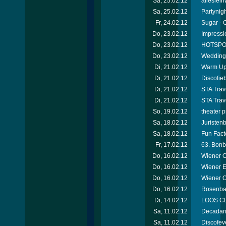
Sa, 25.02.12
alleslei
Sa, 25.02.12
Partynigh
Fr, 24.02.12
Sugar - 
Do, 23.02.12
Impressi
Do, 23.02.12
HOTSPOT
Do, 23.02.12
Wedding 
Di, 21.02.12
Warm Up 
Di, 21.02.12
Discofie
Di, 21.02.12
STA Trav
Di, 21.02.12
STA Trav
So, 19.02.12
theater 
Sa, 18.02.12
Juristen
Sa, 18.02.12
Fun Facto
Fr, 17.02.12
63. Bonb
Do, 16.02.12
Wiener O
Do, 16.02.12
Wiener E
Do, 16.02.12
Wiener 
Do, 16.02.12
Rosenbal
Di, 14.02.12
LOOS CL
Sa, 11.02.12
Decadanc
Sa, 11.02.12
Discofev