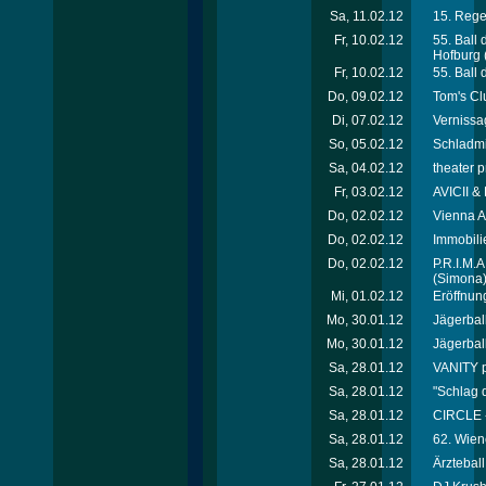
Sa, 11.02.12
15. Rege
Fr, 10.02.12
55. Ball
Hofburg
Fr, 10.02.12
55. Ball
Do, 09.02.12
Tom's Cl
Di, 07.02.12
Vernissa
So, 05.02.12
Schladmi
Sa, 04.02.12
theater p
Fr, 03.02.12
AVICII &
Do, 02.02.12
Vienna A
Do, 02.02.12
Immobili
Do, 02.02.12
P.R.I.M.
(Simona
Mi, 01.02.12
Eröffnung
Mo, 30.01.12
Jägerball 
Mo, 30.01.12
Jägerball 
Sa, 28.01.12
VANITY p
Sa, 28.01.12
"Schlag 
Sa, 28.01.12
CIRCLE 
Sa, 28.01.12
62. Wien
Sa, 28.01.12
Ärztebal