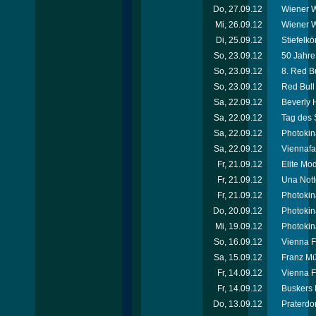
Do, 27.09.12
Wiener W
Mi, 26.09.12
Wiener W
Di, 25.09.12
Stiefelkö
So, 23.09.12
50 Jahr
So, 23.09.12
8. Red Bu
So, 23.09.12
Red Bull 
Sa, 22.09.12
Beverly H
Sa, 22.09.12
Tag des 
Sa, 22.09.12
Photokin
Sa, 22.09.12
Viennafa
Fr, 21.09.12
Elite Mo
Fr, 21.09.12
Una Nott
Fr, 21.09.12
Photokin
Do, 20.09.12
Photokin
Mi, 19.09.12
Photokin
So, 16.09.12
Vienna F
Sa, 15.09.12
Franz Mü
Fr, 14.09.12
Vienna F
Fr, 14.09.12
Buskers 
Do, 13.09.12
Praterdo