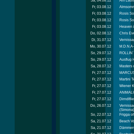
Sa, 04.08.12
Am Laufs
Fr, 03.08.12
Almsomme
Fr, 03.08.12
Rosis So
Fr, 03.08.12
Rosis So
Fr, 03.08.12
Heaven &
Do, 02.08.12
Chris Ev
Di, 31.07.12
Vernissag
Mo, 30.07.12
M.D.N.A-
So, 29.07.12
ROLLIN´
So, 29.07.12
Ausflug H
Sa, 28.07.12
Masters 
Fr, 27.07.12
MARCUS*p
Fr, 27.07.12
Martini T
Fr, 27.07.12
Wiener K
Fr, 27.07.12
ANIMALI
Fr, 27.07.12
Dirndlfl
Do, 26.07.12
Vernissag
(Simona
So, 22.07.12
Frigga o
Sa, 21.07.12
Beach Vo
Sa, 21.07.12
Dämmersc