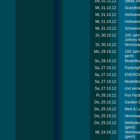
Do, 01.11.12
Stella J
Mi, 31.10.12
Scaryfes
Mi, 31.10.12
Hellowee
Mi, 31.10.12
Hellowee
Mi, 31.10.12
Schweize
Di, 30.10.12
100 Jahr
Johnny Ir
Di, 30.10.12
Vernissa
Mo, 29.10.12
100 Jahr
gerri)
So, 28.10.12
Modellb
Sa, 27.10.12
Partynigh
Sa, 27.10.12
ENERGY T
Sa, 27.10.12
Modellb
Sa, 27.10.12
con:verse
Fr, 26.10.12
Fun Facto
Do, 25.10.12
Garden C
Do, 25.10.12
Med & La
Do, 25.10.12
Vernissa
Do, 25.10.12
Weltreko
(gerri)
Mi, 24.10.12
Vernissa
(gerri)