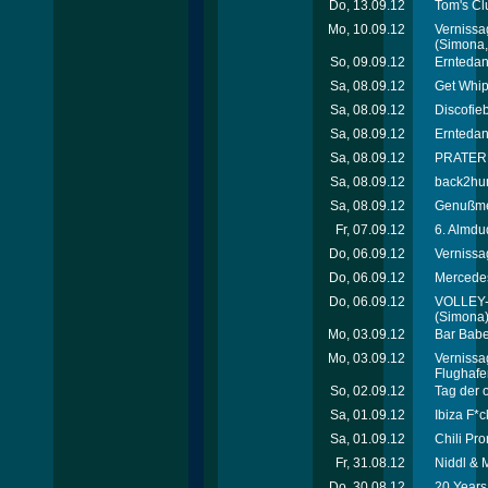
Do, 13.09.12
Tom's Cl
Mo, 10.09.12
Vernissa
(Simona, 
So, 09.09.12
Erntedan
Sa, 08.09.12
Get Whip
Sa, 08.09.12
Discofie
Sa, 08.09.12
Erntedan
Sa, 08.09.12
PRATEREI
Sa, 08.09.12
back2hum
Sa, 08.09.12
Genußmei
Fr, 07.09.12
6. Almdu
Do, 06.09.12
Vernissa
Do, 06.09.12
Mercede
Do, 06.09.12
VOLLEY-
(Simona
Mo, 03.09.12
Bar Babe
Mo, 03.09.12
Vernissa
Flughafe
So, 02.09.12
Tag der 
Sa, 01.09.12
Ibiza F*c
Sa, 01.09.12
Chili Pro
Fr, 31.08.12
Niddl & 
Do, 30.08.12
20 Years 