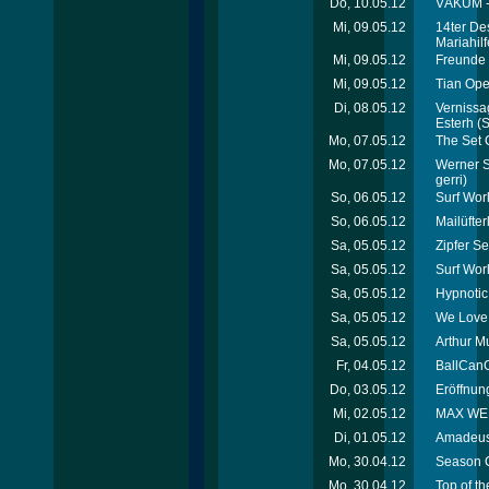
Do, 10.05.12
VÁKUM - 
Mi, 09.05.12
14ter De
Mariahil
Mi, 09.05.12
Freunde 
Mi, 09.05.12
Tian Ope
Di, 08.05.12
Vernissag
Esterh
(S
Mo, 07.05.12
The Set 
Mo, 07.05.12
Werner Sc
gerri)
So, 06.05.12
Surf Wor
So, 06.05.12
Mailüfte
Sa, 05.05.12
Zipfer Se
Sa, 05.05.12
Surf Wor
Sa, 05.05.12
Hypnotic
Sa, 05.05.12
We Love 
Sa, 05.05.12
Arthur M
Fr, 04.05.12
BallCanC
Do, 03.05.12
Eröffnung
Mi, 02.05.12
MAX WELL
Di, 01.05.12
Amadeus 
Mo, 30.04.12
Season C
Mo, 30.04.12
Top of th