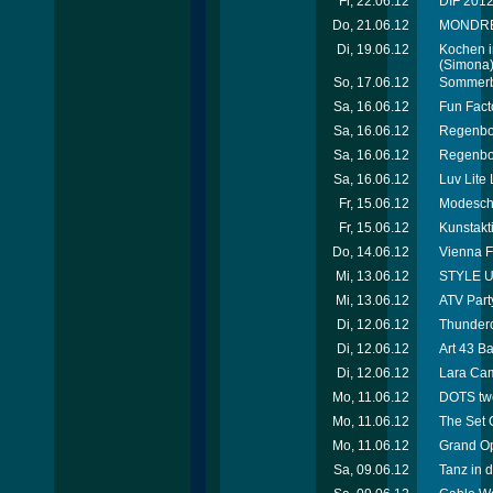
Fr, 22.06.12
DIF 2012 
Do, 21.06.12
MONDREAN
Di, 19.06.12
Kochen i
(Simona
So, 17.06.12
Sommerbe
Sa, 16.06.12
Fun Facto
Sa, 16.06.12
Regenbog
Sa, 16.06.12
Regenbog
Sa, 16.06.12
Luv Lite
Fr, 15.06.12
Modescha
Fr, 15.06.12
Kunstakt
Do, 14.06.12
Vienna F
Mi, 13.06.12
STYLE UP
Mi, 13.06.12
ATV Party
Di, 12.06.12
Thunderc
Di, 12.06.12
Art 43 B
Di, 12.06.12
Lara Cam
Mo, 11.06.12
DOTS tw
Mo, 11.06.12
The Set 
Mo, 11.06.12
Grand Op
Sa, 09.06.12
Tanz in d