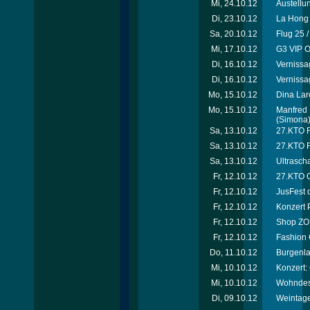
Mi, 24.10.12
Austellu
Di, 23.10.12
La Hong 
Sa, 20.10.12
Flug 25 
Mi, 17.10.12
G3 VIP O
Di, 16.10.12
Vernissa
Di, 16.10.12
Vernissa
Mo, 15.10.12
Dina Laro
Mo, 15.10.12
Manfred 
(Simona
Sa, 13.10.12
27.KTO Ri
Sa, 13.10.12
27.KTO R
Sa, 13.10.12
Ultrascha
Fr, 12.10.12
27.KTO O
Fr, 12.10.12
JusFest 
Fr, 12.10.12
Konzert 
Fr, 12.10.12
Shop ZOË
Fr, 12.10.12
Fashion 
Do, 11.10.12
Burgenla
Mi, 10.10.12
Konzert:
Mi, 10.10.12
Wohndesi
Di, 09.10.12
Weintage