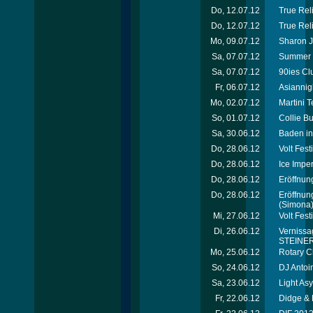
Do, 12.07.12
True Reli
Do, 12.07.12
True Rel
Mo, 09.07.12
Sharon J
Sa, 07.07.12
Summer 
Sa, 07.07.12
90ies Cl
Fr, 06.07.12
Asiannig
Mo, 02.07.12
Martini 
So, 01.07.12
Collie B
Sa, 30.06.12
Baden in
Do, 28.06.12
Volt Fes
Do, 28.06.12
Ice Imper
Do, 28.06.12
Eröffnung
Do, 28.06.12
Eröffnun
(Simona
Mi, 27.06.12
Volt Fest
Di, 26.06.12
Vernissag
STEINER 
Mo, 25.06.12
Rotary C
So, 24.06.12
DJ Antoi
Sa, 23.06.12
Light As
Fr, 22.06.12
Didge & 