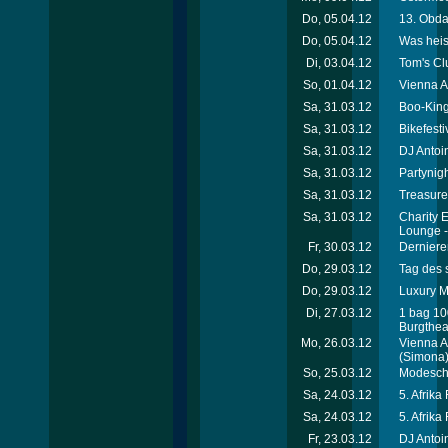
Do, 05.04.12
13. Obda
Do, 05.04.12
Was heis
Di, 03.04.12
Tom's Cl
So, 01.04.12
Vienna A
Sa, 31.03.12
Boo-King
Sa, 31.03.12
Bikefest
Sa, 31.03.12
DJ Antoi
Sa, 31.03.12
Partynigh
Sa, 31.03.12
Treasure
Sa, 31.03.12
Charity 
Lounge 
Fr, 30.03.12
Dernieren
Do, 29.03.12
Tag des 
Do, 29.03.12
Luxury Me
Di, 27.03.12
1 bag 10
Burgthea
Mo, 26.03.12
Vienna A
(Simona
So, 25.03.12
Modesch
Sa, 24.03.12
5. Afrika
Sa, 24.03.12
5. Afrika
Fr, 23.03.12
DJ Antoin