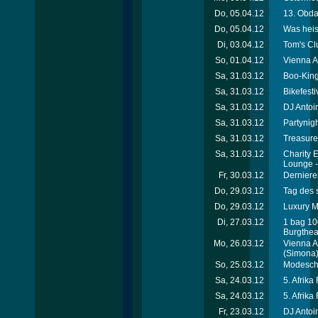
Do, 05.04.12
13. Obda
Do, 05.04.12
Was heis
Di, 03.04.12
Tom's Cl
So, 01.04.12
Vienna A
Sa, 31.03.12
Boo-King
Sa, 31.03.12
Bikefest
Sa, 31.03.12
DJ Antoi
Sa, 31.03.12
Partynigh
Sa, 31.03.12
Treasure
Sa, 31.03.12
Charity 
Lounge 
Fr, 30.03.12
Dernieren
Do, 29.03.12
Tag des 
Do, 29.03.12
Luxury Me
Di, 27.03.12
1 bag 10
Burgthea
Mo, 26.03.12
Vienna A
(Simona
So, 25.03.12
Modesch
Sa, 24.03.12
5. Afrika
Sa, 24.03.12
5. Afrika
Fr, 23.03.12
DJ Antoin