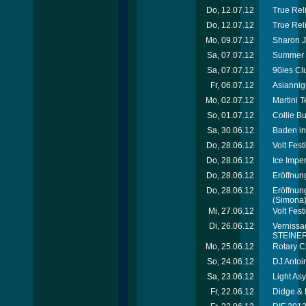
Do, 12.07.12
True Reli
Do, 12.07.12
True Rel
Mo, 09.07.12
Sharon J
Sa, 07.07.12
Summer 
Sa, 07.07.12
90ies Cl
Fr, 06.07.12
Asiannig
Mo, 02.07.12
Martini 
So, 01.07.12
Collie B
Sa, 30.06.12
Baden in
Do, 28.06.12
Volt Fes
Do, 28.06.12
Ice Imper
Do, 28.06.12
Eröffnung
Do, 28.06.12
Eröffnun
(Simona
Mi, 27.06.12
Volt Fest
Di, 26.06.12
Vernissag
STEINER 
Mo, 25.06.12
Rotary C
So, 24.06.12
DJ Antoi
Sa, 23.06.12
Light As
Fr, 22.06.12
Didge & 