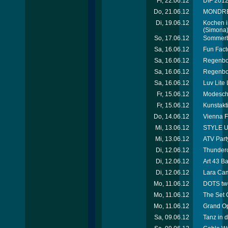
Fr, 22.06.12
DIF 2012 
Do, 21.06.12
MONDREAN
Di, 19.06.12
Kochen i
(Simona
So, 17.06.12
Sommerbe
Sa, 16.06.12
Fun Facto
Sa, 16.06.12
Regenbog
Sa, 16.06.12
Regenbog
Sa, 16.06.12
Luv Lite
Fr, 15.06.12
Modescha
Fr, 15.06.12
Kunstakt
Do, 14.06.12
Vienna F
Mi, 13.06.12
STYLE UP
Mi, 13.06.12
ATV Party
Di, 12.06.12
Thunderc
Di, 12.06.12
Art 43 B
Di, 12.06.12
Lara Cam
Mo, 11.06.12
DOTS tw
Mo, 11.06.12
The Set 
Mo, 11.06.12
Grand Op
Sa, 09.06.12
Tanz in d