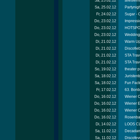
Sa, 25.02.12
alleslei
Sa, 25.02.12
Partynigh
Fr, 24.02.12
Sugar - 
Do, 23.02.12
Impressi
Do, 23.02.12
HOTSPOT
Do, 23.02.12
Wedding 
Di, 21.02.12
Warm Up 
Di, 21.02.12
Discofie
Di, 21.02.12
STA Trav
Di, 21.02.12
STA Trav
So, 19.02.12
theater 
Sa, 18.02.12
Juristen
Sa, 18.02.12
Fun Facto
Fr, 17.02.12
63. Bonb
Do, 16.02.12
Wiener O
Do, 16.02.12
Wiener E
Do, 16.02.12
Wiener 
Do, 16.02.12
Rosenbal
Di, 14.02.12
LOOS CL
Sa, 11.02.12
Decadanc
Sa, 11.02.12
Discofev