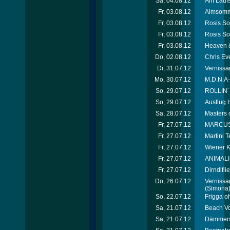
Sa, 04.08.12
Am Laufs
Fr, 03.08.12
Almsomme
Fr, 03.08.12
Rosis So
Fr, 03.08.12
Rosis So
Fr, 03.08.12
Heaven &
Do, 02.08.12
Chris Ev
Di, 31.07.12
Vernissag
Mo, 30.07.12
M.D.N.A-
So, 29.07.12
ROLLIN´
So, 29.07.12
Ausflug H
Sa, 28.07.12
Masters 
Fr, 27.07.12
MARCUS*p
Fr, 27.07.12
Martini T
Fr, 27.07.12
Wiener K
Fr, 27.07.12
ANIMALI
Fr, 27.07.12
Dirndlfl
Do, 26.07.12
Vernissag
(Simona
So, 22.07.12
Frigga o
Sa, 21.07.12
Beach Vo
Sa, 21.07.12
Dämmersc