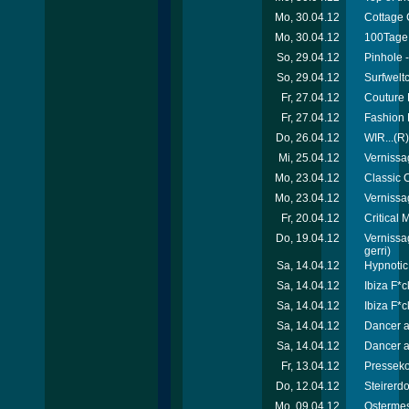
Mo, 30.04.12
Cottage 
Mo, 30.04.12
100Tage 
So, 29.04.12
Pinhole -
So, 29.04.12
Surfweltc
Fr, 27.04.12
Couture 
Fr, 27.04.12
Fashion 
Do, 26.04.12
WIR...(R)
Mi, 25.04.12
Vernissa
Mo, 23.04.12
Classic C
Mo, 23.04.12
Vernissa
Fr, 20.04.12
Critical
Do, 19.04.12
Vernissa
gerri)
Sa, 14.04.12
Hypnotic
Sa, 14.04.12
Ibiza F*c
Sa, 14.04.12
Ibiza F*c
Sa, 14.04.12
Dancer a
Sa, 14.04.12
Dancer a
Fr, 13.04.12
Presseko
Do, 12.04.12
Steirerd
Mo, 09.04.12
Ostermes