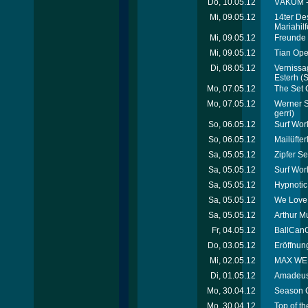
Do, 10.05.12
VÁKUM - 
Mi, 09.05.12
14ter De
Mariahil
Mi, 09.05.12
Freunde 
Mi, 09.05.12
Tian Ope
Di, 08.05.12
Vernissag
Esterh
(S
Mo, 07.05.12
The Set 
Mo, 07.05.12
Werner Sc
gerri)
So, 06.05.12
Surf Wor
So, 06.05.12
Mailüfte
Sa, 05.05.12
Zipfer Se
Sa, 05.05.12
Surf Wor
Sa, 05.05.12
Hypnotic
Sa, 05.05.12
We Love 
Sa, 05.05.12
Arthur M
Fr, 04.05.12
BallCanC
Do, 03.05.12
Eröffnung
Mi, 02.05.12
MAX WELL
Di, 01.05.12
Amadeus 
Mo, 30.04.12
Season C
Mo, 30.04.12
Top of th