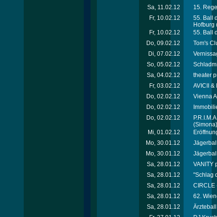
Sa, 11.02.12
15. Rege
Fr, 10.02.12
55. Ball
Hofburg
Fr, 10.02.12
55. Ball
Do, 09.02.12
Tom's Cl
Di, 07.02.12
Vernissa
So, 05.02.12
Schladmi
Sa, 04.02.12
theater p
Fr, 03.02.12
AVICII &
Do, 02.02.12
Vienna A
Do, 02.02.12
Immobili
Do, 02.02.12
P.R.I.M.
(Simona
Mi, 01.02.12
Eröffnung
Mo, 30.01.12
Jägerball 
Mo, 30.01.12
Jägerball 
Sa, 28.01.12
VANITY p
Sa, 28.01.12
"Schlag 
Sa, 28.01.12
CIRCLE 
Sa, 28.01.12
62. Wien
Sa, 28.01.12
Ärztebal