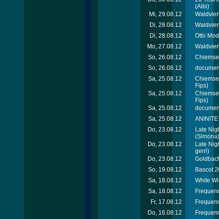
(Albi)
Mi, 29.08.12
Waldviert
Di, 28.08.12
Waldvier
Di, 28.08.12
Otto Mod
Mo, 27.08.12
Waldviert
So, 26.08.12
Chiemsee
So, 26.08.12
document
Sa, 25.08.12
Chiemsee
Fips)
Sa, 25.08.12
Chiemsee
Fips)
Sa, 25.08.12
document
Sa, 25.08.12
ANINITE 
Do, 23.08.12
Late Nig
(Simona
Do, 23.08.12
Late Nig
gerri)
Do, 23.08.12
Goldbach
So, 19.08.12
Bascot 2
Sa, 18.08.12
White Wi
Sa, 18.08.12
Frequenc
Fr, 17.08.12
Frequenc
Do, 16.08.12
Frequenc