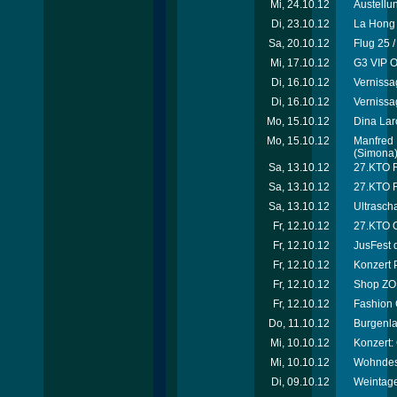
Mi, 24.10.12
Austellu
Di, 23.10.12
La Hong 
Sa, 20.10.12
Flug 25 
Mi, 17.10.12
G3 VIP O
Di, 16.10.12
Vernissa
Di, 16.10.12
Vernissa
Mo, 15.10.12
Dina Laro
Mo, 15.10.12
Manfred 
(Simona
Sa, 13.10.12
27.KTO Ri
Sa, 13.10.12
27.KTO R
Sa, 13.10.12
Ultrascha
Fr, 12.10.12
27.KTO O
Fr, 12.10.12
JusFest 
Fr, 12.10.12
Konzert 
Fr, 12.10.12
Shop ZOË
Fr, 12.10.12
Fashion 
Do, 11.10.12
Burgenla
Mi, 10.10.12
Konzert:
Mi, 10.10.12
Wohndesi
Di, 09.10.12
Weintage