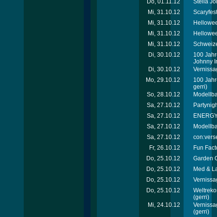
Do, 01.11.12
Stella J
Mi, 31.10.12
Scaryfes
Mi, 31.10.12
Hellowee
Mi, 31.10.12
Hellowee
Mi, 31.10.12
Schweize
Di, 30.10.12
100 Jahr
Johnny Ir
Di, 30.10.12
Vernissa
Mo, 29.10.12
100 Jahr
gerri)
So, 28.10.12
Modellb
Sa, 27.10.12
Partynigh
Sa, 27.10.12
ENERGY T
Sa, 27.10.12
Modellb
Sa, 27.10.12
con:verse
Fr, 26.10.12
Fun Facto
Do, 25.10.12
Garden C
Do, 25.10.12
Med & La
Do, 25.10.12
Vernissa
Do, 25.10.12
Weltreko
(gerri)
Mi, 24.10.12
Vernissa
(gerri)