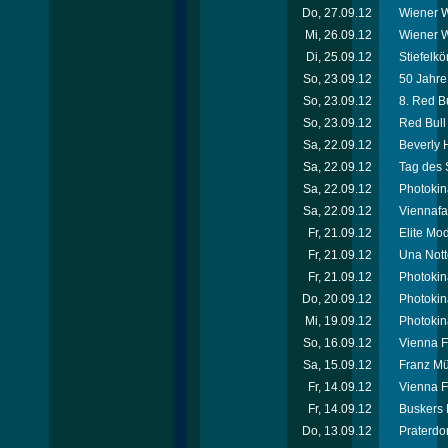
Do, 27.09.12
Wiener W
Mi, 26.09.12
Wiener W
Di, 25.09.12
Stiefelkö
So, 23.09.12
50 Jahr
So, 23.09.12
8. Red Bu
So, 23.09.12
Red Bull 
Sa, 22.09.12
Beverly H
Sa, 22.09.12
Tag des 
Sa, 22.09.12
Photokin
Sa, 22.09.12
Viennafa
Fr, 21.09.12
Elite Mo
Fr, 21.09.12
Una Nott
Fr, 21.09.12
Photokin
Do, 20.09.12
Photokin
Mi, 19.09.12
Photokin
So, 16.09.12
Vienna F
Sa, 15.09.12
Franz Mü
Fr, 14.09.12
Vienna F
Fr, 14.09.12
Buskers 
Do, 13.09.12
Praterdo