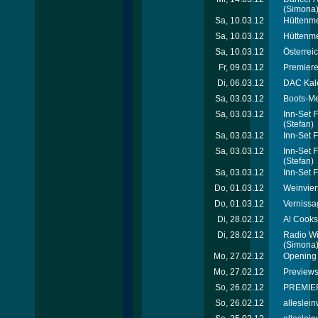
(Simona
Sa, 10.03.12
Hüttenme
Sa, 10.03.12
Hüttenmei
Sa, 10.03.12
Österrei
Fr, 09.03.12
Premiere
Di, 06.03.12
DAC Kal
Sa, 03.03.12
Boots-Me
Sa, 03.03.12
Inn-Set 
(Stefan)
Sa, 03.03.12
Inn-Set 
Sa, 03.03.12
Inn-Set 
(Stefan)
Sa, 03.03.12
Inn-Set 
Do, 01.03.12
Weinvier
Do, 01.03.12
Vernissa
Di, 28.02.12
Al Cooks
Di, 28.02.12
Radio Wi
(Simona
Mo, 27.02.12
Opening 
Mo, 27.02.12
Previews
So, 26.02.12
PREMIER
So, 26.02.12
alleslei