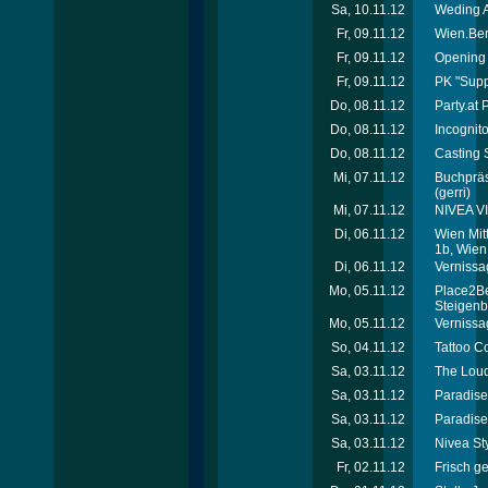
Sa, 10.11.12
Weding A
Fr, 09.11.12
Wien.Ber
Fr, 09.11.12
Opening 
Fr, 09.11.12
PK "Supp
Do, 08.11.12
Party.at
Do, 08.11.12
Incognit
Do, 08.11.12
Casting S
Mi, 07.11.12
Buchpräse
(gerri)
Mi, 07.11.12
NIVEA VI
Di, 06.11.12
Wien Mit
1b, Wien
Di, 06.11.12
Vernissag
Mo, 05.11.12
Place2Be
Steigenb
Mo, 05.11.12
Vernissag
So, 04.11.12
Tattoo C
Sa, 03.11.12
The Loud
Sa, 03.11.12
Paradise 
Sa, 03.11.12
Paradise
Sa, 03.11.12
Nivea St
Fr, 02.11.12
Frisch ge