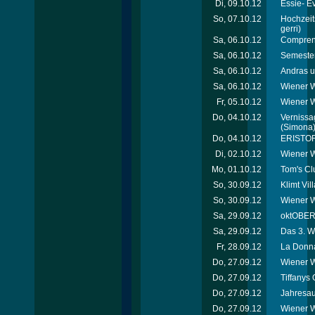
Di, 09.10.12
Essie- E
So, 07.10.12
Hochzeit
gerri)
Sa, 06.10.12
Comprend
Sa, 06.10.12
Semester
Sa, 06.10.12
Andras u
Sa, 06.10.12
Wiener W
Fr, 05.10.12
Wiener 
Do, 04.10.12
Vernissag
(Simona
Do, 04.10.12
ERISTOF
Di, 02.10.12
Wiener W
Mo, 01.10.12
Tom's Cl
So, 30.09.12
Klimt Vi
So, 30.09.12
Wiener W
Sa, 29.09.12
oktOBERL
Sa, 29.09.12
Das 3. W
Fr, 28.09.12
La Donna
Do, 27.09.12
Wiener W
Do, 27.09.12
Tiffanys 
Do, 27.09.12
Jahresau
Do, 27.09.12
Wiener W