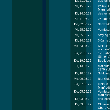
Di, 21.06.22
das techn
Mi, 15.06.22
It's my B
Margheri
Di, 14.06.22
das techn
Sa, 11.06.22
26. Rege
Do, 02.06.22
Show Mo
Mi, 25.05.22
Verniss
Mi, 25.05.22
Staying A
Di, 24.05.22
5-Jahre 
Mo, 23.05.22
Kick-Off
vor dem
Sa, 21.05.22
195 Jahre
(Simona
Do, 19.05.22
Boutique
Fr, 13.05.22
Mailäute
3370 Yb
Di, 10.05.22
Schlossq
Mo, 09.05.22
Bier Gui
Sa, 07.05.22
Kick Off
Manfred)
Do, 05.05.22
Vernissa
Martinst
Di, 03.05.22
das techn
Di, 03.05.22
Oldtimer
Obere Au