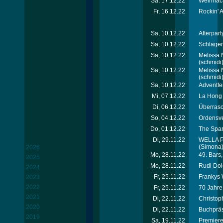
Sa, 17.12.22
Weihnach
Fr, 16.12.22
Rockin' 
Sa, 10.12.22
Afterpart
Sa, 10.12.22
Schlager
Sa, 10.12.22
Melissa 
(schmidi
Sa, 10.12.22
Melissa 
(schmidi
Sa, 10.12.22
Adventfe
Mi, 07.12.22
La Hong 
Di, 06.12.22
Überrasch
So, 04.12.22
Ordensve
Do, 01.12.22
The Spark
Di, 29.11.22
WELLA Pr
(Simona
2026
Mo, 28.11.22
49. Bars
2025
Mo, 28.11.22
Rudi Dol
2024
Fr, 25.11.22
Frankys 
2023
2022
Fr, 25.11.22
70 Jahre 
2021
Di, 22.11.22
Christoph
2020
Di, 22.11.22
Buchpräs
2019
Sa, 19.11.22
Premiere 