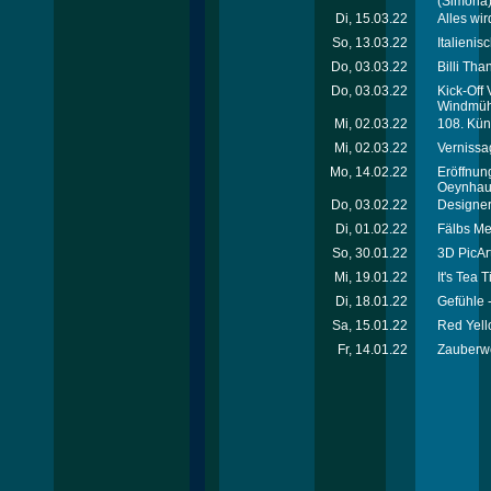
(Simona
Di, 15.03.22
Alles wi
So, 13.03.22
Italieni
Do, 03.03.22
Billi Th
Do, 03.03.22
Kick-Off 
Windmüh
Mi, 02.03.22
108. Kün
Mi, 02.03.22
Vernissa
Mo, 14.02.22
Eröffnung
Oeynhau
Do, 03.02.22
Designer
Di, 01.02.22
Fälbs Me
So, 30.01.22
3D PicA
Mi, 19.01.22
It's Tea
Di, 18.01.22
Gefühle 
Sa, 15.01.22
Red Yell
Fr, 14.01.22
Zauberwe