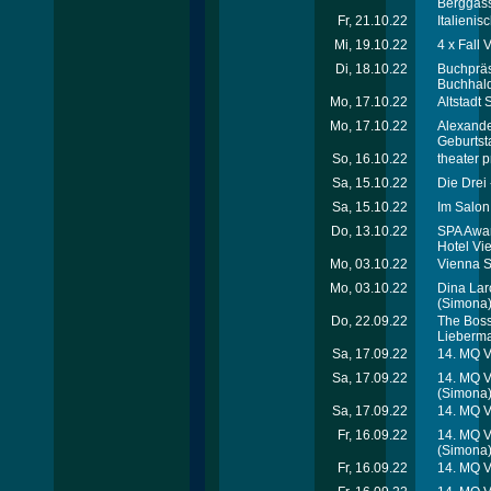
Berggas
Fr, 21.10.22
Italienis
Mi, 19.10.22
4 x Fall
Di, 18.10.22
Buchpräs
Buchhald
Mo, 17.10.22
Altstadt
Mo, 17.10.22
Alexande
Geburtst
So, 16.10.22
theater p
Sa, 15.10.22
Die Drei
Sa, 15.10.22
Im Salon
Do, 13.10.22
SPA Awar
Hotel Vi
Mo, 03.10.22
Vienna S
Mo, 03.10.22
Dina Laro
(Simona
Do, 22.09.22
The Boss
Lieberma
Sa, 17.09.22
14. MQ V
Sa, 17.09.22
14. MQ V
(Simona
Sa, 17.09.22
14. MQ V
Fr, 16.09.22
14. MQ 
(Simona
Fr, 16.09.22
14. MQ V