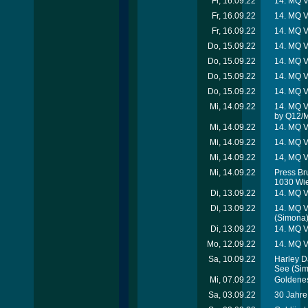
Fr, 16.09.22
14. MQ V
Fr, 16.09.22
14. MQ V
Fr, 16.09.22
14. MQ V
Do, 15.09.22
14. MQ V
Do, 15.09.22
14. MQ V
Do, 15.09.22
14. MQ V
Do, 15.09.22
14. MQ V
Mi, 14.09.22
14. MQ V
by Q12/
Mi, 14.09.22
14. MQ V
Mi, 14.09.22
14. MQ V
Mi, 14.09.22
14, MQ V
Mi, 14.09.22
Press Br
1030 Wi
Di, 13.09.22
14. MQ V
Di, 13.09.22
14. MQ V
(Simona
Di, 13.09.22
14. MQ V
Mo, 12.09.22
14. MQ V
Sa, 10.09.22
Harley D
See
(Sim
Mi, 07.09.22
Goldenes
Sa, 03.09.22
30 Jahre