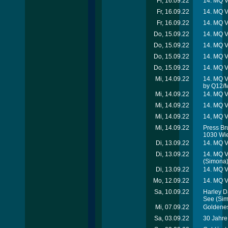
Fr, 16.09.22
14. MQ V
Fr, 16.09.22
14. MQ V
Fr, 16.09.22
14. MQ V
Do, 15.09.22
14. MQ V
Do, 15.09.22
14. MQ V
Do, 15.09.22
14. MQ V
Do, 15.09.22
14. MQ V
Mi, 14.09.22
14. MQ V
by Q12/
Mi, 14.09.22
14. MQ V
Mi, 14.09.22
14. MQ V
Mi, 14.09.22
14, MQ V
Mi, 14.09.22
Press Br
1030 Wi
Di, 13.09.22
14. MQ V
Di, 13.09.22
14. MQ V
(Simona
Di, 13.09.22
14. MQ V
Mo, 12.09.22
14. MQ V
Sa, 10.09.22
Harley D
See
(Sim
Mi, 07.09.22
Goldenes
Sa, 03.09.22
30 Jahre