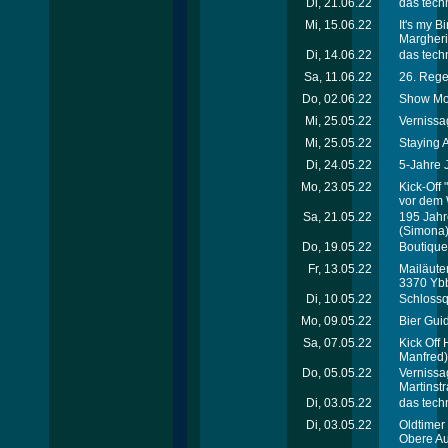
Di, 21.06.22
das techn
Mi, 15.06.22
It's my B
Margheri
Di, 14.06.22
das techn
Sa, 11.06.22
26. Rege
Do, 02.06.22
Show Mo
Mi, 25.05.22
Verniss
Mi, 25.05.22
Staying A
Di, 24.05.22
5-Jahre 
Mo, 23.05.22
Kick-Off
vor dem
Sa, 21.05.22
195 Jahre
(Simona
Do, 19.05.22
Boutique
Fr, 13.05.22
Mailäute
3370 Yb
Di, 10.05.22
Schlossq
Mo, 09.05.22
Bier Gui
Sa, 07.05.22
Kick Off
Manfred)
Do, 05.05.22
Vernissa
Martinst
Di, 03.05.22
das techn
Di, 03.05.22
Oldtimer
Obere Au