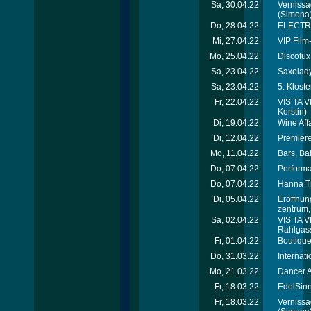
Sa, 30.04.22
Vernissa
(Simona
Do, 28.04.22
ELECTRI
Mi, 27.04.22
VIP Film
Mo, 25.04.22
Discofux
Sa, 23.04.22
Saxolady
Sa, 23.04.22
5. Klost
Fr, 22.04.22
VIS TA VI
Kerstin)
Di, 19.04.22
Wine Affa
Di, 12.04.22
Premiere
Mo, 11.04.22
Bars, Ba
Do, 07.04.22
Performa
Do, 07.04.22
Hanna Tr
Di, 05.04.22
Eröffnun
zentrum
Sa, 02.04.22
VIS TA V
Rahlgas
Fr, 01.04.22
Boutique
Do, 31.03.22
Interna
Mo, 21.03.22
Dancer A
Fr, 18.03.22
EdelSinn
Fr, 18.03.22
Vernissa