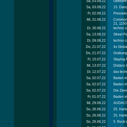
Sa, 03.09.22
Geblümt 
Sa, 03.09.22
15. Danc
Fr, 02.09.22
Presseko
Mi, 31.08.22
Commongr
21, 1150
Di, 30.08.22
techno c
Sa, 13.08.22
Street P
Di, 09.08.22
techno c
Do, 21.07.22
4x Globa
Do, 21.07.22
Grabungs
Fr, 15.07.22
Staying 
Mi, 13.07.22
Distanz
Di, 12.07.22
das tech
Sa, 02.07.22
Baden in
Sa, 02.07.22
Baden in
Sa, 02.07.22
Die Zwei
Fr, 01.07.22
Baden in
Mi, 29.06.22
AUDACIT
So, 26.06.22
25. Harle
So, 26.06.22
25, Harle
So, 26.06.22
5. Rock 