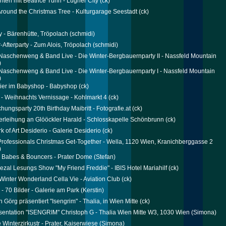
ten mit Beatrice Turin - Lugner City
(ck)
Around the Christmas Tree - Kulturgarage Seestadt
(ck)
ty - Bärenhütte, Tröpolach
(schmidi)
-Afterparty - Zum Alois, Tröpolach
(schmidi)
Naschenweng & Band Live - Die Winter-Bergbauernparty II - Nassfeld Mountain
)
Naschenweng & Band Live - Die Winter-Bergbauernparty I - Nassfeld Mountain
)
ier im Babyshop - Babyshop
(ck)
- Weihnachts Vernissage - Kohlmarkt 4
(ck)
hungsparty 20th Birthday Maibritt - Fotografie.at
(ck)
rleihung an Glööckler Harald - Schlosskapelle Schönbrunn
(ck)
k of Art Desiderio - Galerie Desiderio
(ck)
ofessionals Christmas Get-Together - Wella, 1120 Wien, Kranichberggasse 2
)
, Babes & Bouncers - Prater Dome
(Stefan)
ezal Lesungs Show "My Friend Freddie" - IBIS Hotel Mariahilf
(ck)
Winter Wonderland Cella Vie - Aviation Club
(ck)
 - 70 Bilder - Galerie am Park
(Kerstin)
 Görg präsentiert "Isengrim" - Thalia, in Wien Mitte
(ck)
entation "ISENGRIM" Christoph G - Thalia Wien Mitte W3, 1030 Wien
(Simona)
 Winterzirkustr - Prater, Kaiserwiese
(Simona)