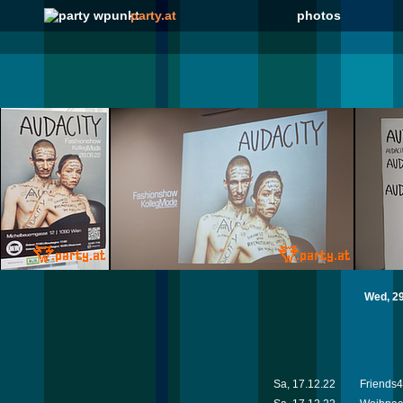
party.at
photos
Wed, 29
Sa, 17.12.22
Friends4