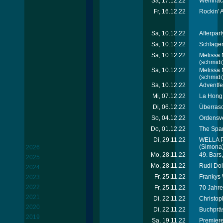
Sa, 17.12.22
Weihnach
Fr, 16.12.22
Rockin' 
Sa, 10.12.22
Afterpar
Sa, 10.12.22
Schlager
Sa, 10.12.22
Melissa 
(schmidi
Sa, 10.12.22
Melissa 
(schmidi
Sa, 10.12.22
Adventfe
Mi, 07.12.22
La Hong 
Di, 06.12.22
Überrasc
So, 04.12.22
Ordensve
Do, 01.12.22
The Spar
Di, 29.11.22
WELLA Pr
(Simona
2026
Mo, 28.11.22
49. Bars
2025
Mo, 28.11.22
Rudi Dol
2024
Fr, 25.11.22
Frankys 
2023
2022
Fr, 25.11.22
70 Jahre
2021
Di, 22.11.22
Christoph
2020
Di, 22.11.22
Buchpräs
2019
Sa, 19.11.22
Premiere