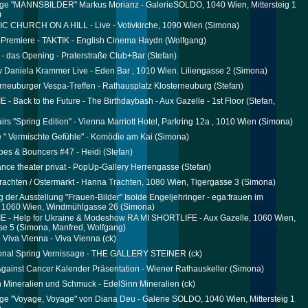
ge "MANNSBILDER" Markus Morianz - GalerieSOLDO, 1040 Wien, Mittersteig 1
)
C CHURCH ON A HILL - Live - Votivkirche, 1090 Wien
(Simona)
-Premiere - TAKTIK - English Cinema Haydn
(Wolfgang)
 - das Opening - Praterstraße Club+Bar
(Stefan)
 Daniela Krammer Live - Eden Bar , 1010 Wien. Liliengasse 2
(Simona)
erneuburger Vespa-Treffen - Rathausplatz Klosterneuburg
(Stefan)
E - Back to the Future - The Birthdaybash - Aux Gazelle - 1st Floor
(Stefan,
irs "Spring Edition" - Vienna Marriott Hotel, Parkring 12a , 1010 Wien
(Simona)
 " Vermischte Gefühle" - Komödie am Kai
(Simona)
bes & Bouncers #47 - Heidi
(Stefan)
nce theater privat - PopUp-Gallery Herrengasse
(Stefan)
achten / Ostermarkt - Hanna Trachten, 1080 Wien, Tigergasse 3
(Simona)
g der Ausstellung "Frauen-Bilder" Isolde Engeljehringer - ega:frauen im
, 1060 Wien, Windmühlgasse 26
(Simona)
IE - Help for Ukraine & Modeshow RA MI SHORTLIFE - Aux Gazelle, 1060 Wien,
se 5
(Simona, Manfred, Wolfgang)
 Viva Vienna - Viva Vienna
(ck)
tional Spring Vernissage - THE GALLERY STEINER
(ck)
gainst Cancer Kalender Präsentation - Wiener Rathauskeller
(Simona)
 Mineralien und Schmuck - EdelSinn Mineralien
(ck)
ge "Voyage, Voyage" von Diana Deu - Galerie SOLDO, 1040 Wien, Mittersteig 1