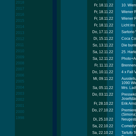
2018
Fr, 18.11.22
10. Wien
2017
Fr, 18.11.22
Wiener R
2016
Fr, 18.11.22
Wiener R
2015
Fr, 18.11.22
Licht in
2014
Do, 17.11.22
Sartorio
2013
Di, 15.11.22
Coca Col
2012
2011
So, 13.11.22
Die bunt
2010
Sa, 12.11.22
25. Harl
2009
Sa, 12.11.22
Photo+A
2008
Fr, 11.11.22
Brennend
2007
Do, 10.11.22
4 x Fal
2006
Mi, 09.11.22
Ausstell
2005
1090 Wi
2004
Sa, 05.11.22
Mrs. Lad
2003
Do, 03.11.22
Presseko
Josefstä
2002
Fr, 28.10.22
Erik Arn
2001
Do, 27.10.22
Premiere
2000
(Simona
1998
Di, 25.10.22
Neugest
Sa, 22.10.22
Comedywe
Sa, 22.10.22
Tartufo 