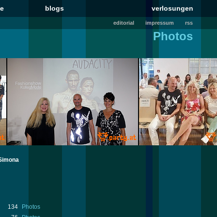
le
blogs
verlosungen
editorial
impressum
rss
Photos
Simona
134
Photos