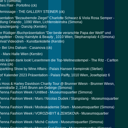
se 5
(Simona)
ches Flair - Portofino
(ck)
l Vernissage - THE GALLERY STEINER
(ck)
entation "Bezaubernde Ziegel" Charlotte Schwarz & Viola Rosa Semper -
lung Orlando , 1090 Wien, Lichtensteinstra
(Simona)
 Spaziergang - Danzig
(Kerstin)
r Rüdiger /Buchpräsentation "Der beste verarschte Papa der Welt!" und
agsfeier - Ossig Hairstyle & Beauty , 1010 Wien, Stephansplatz 4
(Simona)
rivat Videodreh - Kunsttankstelle
(Kerstin)
 - Bei Uns Daham - Casanova
(ck)
 - Marx Halle Wien
(Kerstin)
ds küren dank look! LeserInnen die Top-Wellnesstempel - The Ritz - Carlton
enna
(ck)
parkling Show by Wine Affairs - Palais Hansen Kempinski
(Stefan)
ot' Kalender 2023 Präsentation - Palais Palffy, 1010 Wien, Josefsplatz 6
)
 Hoss & Harley Davidson Charity Tour @ Brunner Wiesn - Brunner Wiesn,
annstraße 2, 2345 Brunn am Gebirge
(Simona)
ienna Fashion Week / Untitled - Museumsquartier
(Simona)
ienna Fashion Week / Mars / Nicolas Dudek / Slangslang - Museumsquartier
)
Vienna Fashion Week / Modeakademie Sitam - Museumsquartier
(Simona)
Vienna Fashion Week / VOROZHBYT & ZEMSKOVA - Museumsquartier
)
ienna Fashion Week / Miché Couture - Museumsquartier
(Simona)