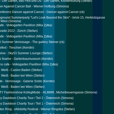
- Der Garten, das Fest und Du - Der Garten, Klostereuburg
(Stefan)
er Against Cancer Ball - Wiener Hofburg
(Simona)
nferenz Dancer against Cancer - Dancer against Cancer
(ck)
ound Summerparty "Let's Look Beyond the Skin" - brick-15, Herklotzgasse
 Wien
(Simona)
afe - Volksgarten Pavillion
(Mila Zytka)
arade 2022 - Zürich
(Stefan)
afe - Volksgarten Pavillion
(Mila Zytka)
l Summer Vernissage - The gallery Steiner
(ck)
fest - Tieschen
(Kerstin)
Alive - Sky53 Summer Lounge
(Stefan)
 & Naehe - Gartenbaumuseum
(Kerstin)
no cafe - Volksgarten Pavillion
(Mila Zytka)
 Weiß - Casino Baden
(Stefan)
 Weiß - Baden bei Wien
(Stefan)
te - Vernissage - Galerie Soldo
(Kerstin)
 Weiß - Baden bei Wien
(Stefan)
Y Fashionshow KollegMode - HLMW9 ; Michelbeuerngasse
(Simona)
y Davidson Charity Tour / Teil 2 - Österreich
(Simona)
y Davidson Charity Tour / Teil 1 - Österreich
(Simona)
den Ring - eMobility Festival - Wiener Ringstra
(Stefan)