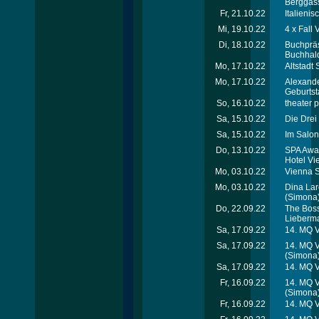
Berggas
Fr, 21.10.22
Italienis
Mi, 19.10.22
4 x Fal
Di, 18.10.22
Buchpräs
Buchhald
Mo, 17.10.22
Altstadt
Mo, 17.10.22
Alexande
Geburtst
So, 16.10.22
theater p
Sa, 15.10.22
Die Drei
Sa, 15.10.22
Im Salon
Do, 13.10.22
SPA Awar
Hotel Vi
Mo, 03.10.22
Vienna S
Mo, 03.10.22
Dina Lar
(Simona
Do, 22.09.22
The Boss
Lieberm
Sa, 17.09.22
14. MQ V
Sa, 17.09.22
14. MQ V
(Simona
Sa, 17.09.22
14. MQ 
Fr, 16.09.22
14. MQ 
(Simona
Fr, 16.09.22
14. MQ V