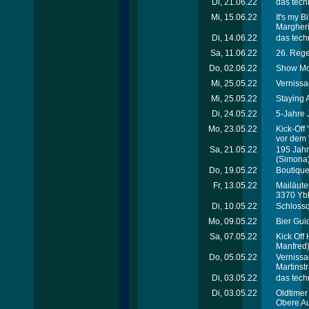
Di, 21.06.22
das tech
Mi, 15.06.22
It's my 
Margheri
Di, 14.06.22
das tech
Sa, 11.06.22
26. Rege
Do, 02.06.22
Show Mo
Mi, 25.05.22
Verniss
Mi, 25.05.22
Staying A
Di, 24.05.22
5-Jahre 
Mo, 23.05.22
Kick-Off
vor dem
Sa, 21.05.22
195 Jahr
(Simona
Do, 19.05.22
Boutique
Fr, 13.05.22
Mailäute
3370 Yb
Di, 10.05.22
Schlossq
Mo, 09.05.22
Bier Gui
Sa, 07.05.22
Kick Off
Manfred
Do, 05.05.22
Vernissa
Martinst
Di, 03.05.22
das tech
Di, 03.05.22
Oldtimer
Obere Au