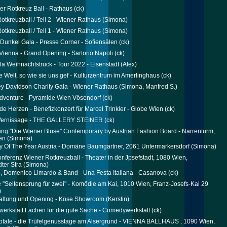
er Rotkreuz Ball - Rathaus
(ck)
otkreuzball / Teil 2 - Wiener Rathaus
(Simona)
otkreuzball / Teil 1 - Wiener Rathaus
(Simona)
s Dunkel Gala - Presse Corner - Sofiensälen
(ck)
 Vienna - Grand Opening - Sartorio Napoli
(ck)
a Weihnachtstruck - Tour 2022 - Eisenstadt
(Alex)
e Welt, so wie sie uns gef - Kulturzentrum im Amerlinghaus
(ck)
ey Davidson Charity Gala - Wiener Rathaus
(Simona, Manfred S.)
dventure - Pyramide Wien Vösendorf
(ck)
e Herzen - Benefizkonzert für Marcel Trinkler - Globe Wien
(ck)
l Vernissage - THE GALLERY STEINER
(ck)
ung "Die Wiener Bluse" Contemporary by Austrian Fashion Board - Narrenturm,
en
(Simona)
y Of The Year Austria - Domäne Baumgartner, 2061 Untermarkersdorf
(Simona)
nferenz Wiener Rotkreuzball - Theater in der Jpsefstadt, 1080 Wien,
dter Stra
(Simona)
o, Domenico Limardo & Band - Una Festa Italiana - Casanova
(ck)
 "Seitensprung für zwei" - Komödie am Kai, 1010 Wien, Franz-Josefs-Kai 29
)
altung und Opening - Köse Showroom
(Kerstin)
rkstatt Lachen für die gute Sache - Comedywerkstatt
(ck)
Totale - die Trüfelgenusstage am Alsergrund - VIENNA BALLHAUS , 1090 Wien,