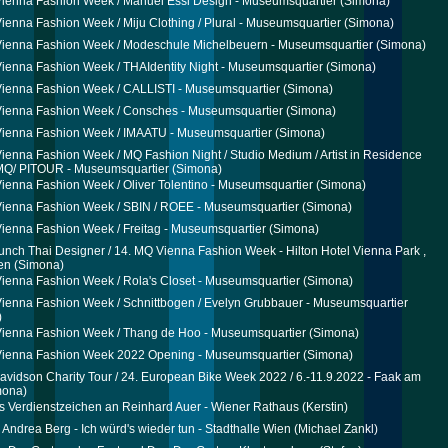
ienna Fashion Week / Manuel Essl Design - Museumsquartier
(Simona)
ienna Fashion Week / Miju Clothing / Plural - Museumsquartier
(Simona)
Vienna Fashion Week / Modeschule Michelbeuern - Museumsquartier
(Simona)
ienna Fashion Week / THAIdentity Night - Museumsquartier
(Simona)
ienna Fashion Week / CALLISTI - Museumsquartier
(Simona)
Vienna Fashion Week / Consches - Museumsquartier
(Simona)
Vienna Fashion Week / IMAATU - Museumsquartier
(Simona)
ienna Fashion Week / MQ Fashion Night / Studio Medium / Artist in Residence
MQ/ PITOUR - Museumsquartier
(Simona)
ienna Fashion Week / Oliver Tolentino - Museumsquartier
(Simona)
ienna Fashion Week / SBIN / ROEE - Museumsquartier
(Simona)
ienna Fashion Week / Freitag - Museumsquartier
(Simona)
unch Thai Designer / 14. MQ Vienna Fashion Week - Hilton Hotel Vienna Park ,
en
(Simona)
ienna Fashion Week / Rola's Closet - Museumsquartier
(Simona)
ienna Fashion Week / Schnittbogen / Evelyn Grubbauer - Museumsquartier
)
ienna Fashion Week / Thang de Hoo - Museumsquartier
(Simona)
Vienna Fashion Week 2022 Opening - Museumsquartier
(Simona)
avidson Charity Tour / 24. European Bike Week 2022 / 6.-11.9.2022 - Faak am
mona)
 Verdienstzeichen an Reinhard Auer - Wiener Rathaus
(Kerstin)
 Andrea Berg - Ich würd's wieder tun - Stadthalle Wien
(Michael Zankl)