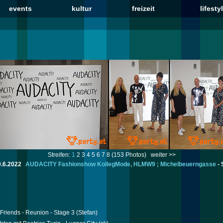
events
kultur
freizeit
lifesty
Streifen:
1
2
3
4
5
6
7
8
(153 Photos)
weiter >>
.6.2022
AUDACITY Fashionshow KollegMode, HLMW9 ; Michelbeuerngasse
-
Friends - Reunion - Stage 3
(Stefan)