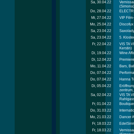
Sa, 30.04.22
Vernissa
(Simona
Do, 28.04.22
ELECTRIC
Mi, 27.04.22
VIP Film
Mo, 25.04.22
Discofux
Sa, 23.04.22
Saxolady
Sa, 23.04.22
5. Klost
Fr, 22.04.22
VIS TA VI
Kerstin)
Di, 19.04.22
Wine Affa
Di, 12.04.22
Premiere
Mo, 11.04.22
Bars, Ba
Do, 07.04.22
Performa
Do, 07.04.22
Hanna Tr
Di, 05.04.22
Eröffnun
zentrum,
Sa, 02.04.22
VIS TA V
Rahlgas
Fr, 01.04.22
Boutique
Do, 31.03.22
Internat
Mo, 21.03.22
Dancer A
Fr, 18.03.22
EdelSinn
Fr, 18.03.22
Vernissa