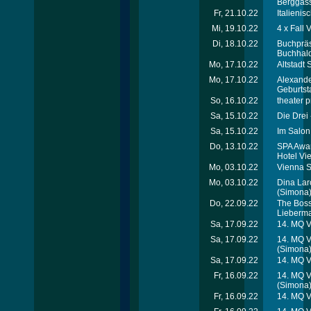
Berggas
Fr, 21.10.22
Italienis
Mi, 19.10.22
4 x Fall
Di, 18.10.22
Buchpräs
Buchhald
Mo, 17.10.22
Altstadt
Mo, 17.10.22
Alexande
Geburtst
So, 16.10.22
theater p
Sa, 15.10.22
Die Drei
Sa, 15.10.22
Im Salon
Do, 13.10.22
SPA Awar
Hotel Vi
Mo, 03.10.22
Vienna S
Mo, 03.10.22
Dina Laro
(Simona
Do, 22.09.22
The Boss
Lieberma
Sa, 17.09.22
14. MQ V
Sa, 17.09.22
14. MQ V
(Simona
Sa, 17.09.22
14. MQ V
Fr, 16.09.22
14. MQ 
(Simona
Fr, 16.09.22
14. MQ V