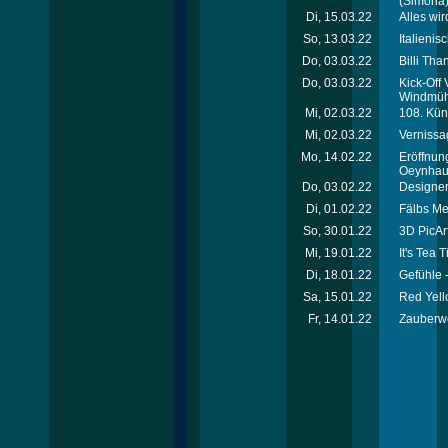
(Simona
Di, 15.03.22
Alles wi
So, 13.03.22
Italieni
Do, 03.03.22
Billi Th
Do, 03.03.22
Kick-Off 
Windmüh
Mi, 02.03.22
108. Kün
Mi, 02.03.22
Vernissa
Mo, 14.02.22
Eröffnung
Oeynhau
Do, 03.02.22
Designer
Di, 01.02.22
Fälbs Me
So, 30.01.22
3D PicA
Mi, 19.01.22
It's Tea
Di, 18.01.22
Gefühle 
Sa, 15.01.22
Red Yell
Fr, 14.01.22
Zauberwe