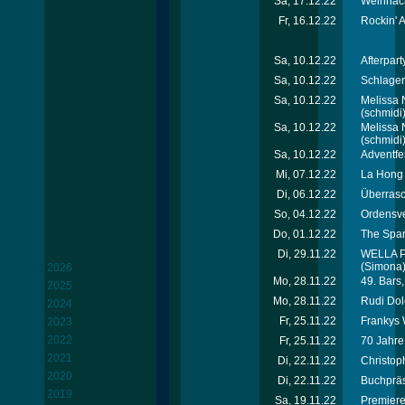
Sa, 17.12.22
Weihnach
Fr, 16.12.22
Rockin' 
Sa, 10.12.22
Afterpart
Sa, 10.12.22
Schlager
Sa, 10.12.22
Melissa 
(schmidi
Sa, 10.12.22
Melissa 
(schmidi
Sa, 10.12.22
Adventfe
Mi, 07.12.22
La Hong 
Di, 06.12.22
Überrasch
So, 04.12.22
Ordensve
Do, 01.12.22
The Spark
Di, 29.11.22
WELLA Pr
(Simona
2026
Mo, 28.11.22
49. Bars
2025
Mo, 28.11.22
Rudi Dol
2024
Fr, 25.11.22
Frankys 
2023
2022
Fr, 25.11.22
70 Jahre 
2021
Di, 22.11.22
Christoph
2020
Di, 22.11.22
Buchpräs
2019
Sa, 19.11.22
Premiere 