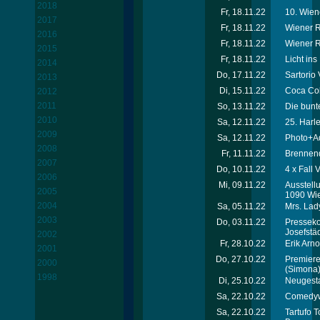
2018
Fr, 18.11.22
10. Wien
2017
Fr, 18.11.22
Wiener R
2016
Fr, 18.11.22
Wiener R
2015
Fr, 18.11.22
Licht in
2014
Do, 17.11.22
Sartorio
2013
Di, 15.11.22
Coca Col
2012
2011
So, 13.11.22
Die bunt
2010
Sa, 12.11.22
25. Harl
2009
Sa, 12.11.22
Photo+Ad
2008
Fr, 11.11.22
Brennend
2007
Do, 10.11.22
4 x Fall
2006
Mi, 09.11.22
Ausstell
2005
1090 Wi
2004
Sa, 05.11.22
Mrs. Lad
2003
Do, 03.11.22
Presseko
Josefstäd
2002
Fr, 28.10.22
Erik Arn
2001
Do, 27.10.22
Premiere
2000
(Simona
1998
Di, 25.10.22
Neugest
Sa, 22.10.22
Comedywe
Sa, 22.10.22
Tartufo 