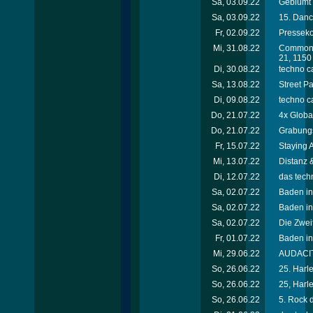
Sa, 03.09.22
Geblümt 
Sa, 03.09.22
15. Danc
Fr, 02.09.22
Presseko
Mi, 31.08.22
Commongr
21, 1150
Di, 30.08.22
techno ca
Sa, 13.08.22
Street P
Di, 09.08.22
techno ca
Do, 21.07.22
4x Globa
Do, 21.07.22
Grabungs
Fr, 15.07.22
Staying 
Mi, 13.07.22
Distanz
Di, 12.07.22
das techn
Sa, 02.07.22
Baden in
Sa, 02.07.22
Baden in
Sa, 02.07.22
Die Zwei
Fr, 01.07.22
Baden in
Mi, 29.06.22
AUDACIT
So, 26.06.22
25. Harle
So, 26.06.22
25, Harle
So, 26.06.22
5. Rock d