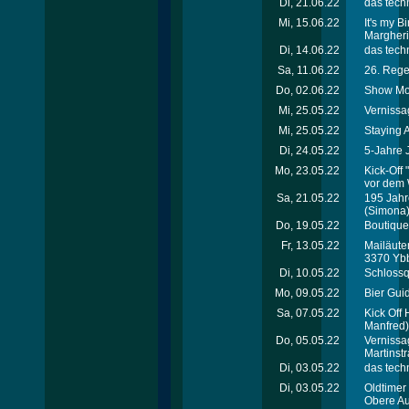
Di, 21.06.22
das techn
Mi, 15.06.22
It's my B
Margheri
Di, 14.06.22
das techn
Sa, 11.06.22
26. Rege
Do, 02.06.22
Show Mo
Mi, 25.05.22
Verniss
Mi, 25.05.22
Staying A
Di, 24.05.22
5-Jahre 
Mo, 23.05.22
Kick-Off
vor dem
Sa, 21.05.22
195 Jahre
(Simona
Do, 19.05.22
Boutique
Fr, 13.05.22
Mailäute
3370 Yb
Di, 10.05.22
Schlossq
Mo, 09.05.22
Bier Gui
Sa, 07.05.22
Kick Off
Manfred)
Do, 05.05.22
Vernissa
Martinst
Di, 03.05.22
das techn
Di, 03.05.22
Oldtimer
Obere Au