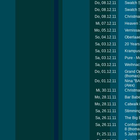
Do, 08.12.11
Swatch S
Do, 08.12.11
Swatch S
Do, 08.12.11
Christma
Mi, 07.12.11
Heaven 7
Mo, 05.12.11
Vernissa
So, 04.12.11
Oberlaae
Sa, 03.12.11
20 Years 
Sa, 03.12.11
Krampusp
Sa, 03.12.11
Pure - M
Sa, 03.12.11
Weihnach
Do, 01.12.11
Grand Op
(thomas)
Do, 01.12.11
Nina "BA
(Alex)
Mi, 30.11.11
Christma
Mo, 28.11.11
Bar Babe
Mo, 28.11.11
Catwalk 
Sa, 26.11.11
Stimming
Sa, 26.11.11
The Big 
Sa, 26.11.11
Confiser
8
(thoma
Fr, 25.11.11
5 Jahre 