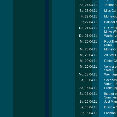
So, 24.04.11
Technoel
Sa, 23.04.11
Miss Can
Fr, 22.04.11
Moneyboy
Fr, 22.04.11
Ball der
Do, 21.04.11
CD Präse
Linke Wi
Do, 21.04.11
Warhol z
Mi, 20.04.11
RockThe
(Albi)
Mi, 20.04.11
Moneyboy
Mi, 20.04.11
All Star 
Mi, 20.04.11
Dieter Ch
Mi, 20.04.11
Vernissa
Stefan)
Mo, 18.04.11
Weintage
Sa, 16.04.11
Secondsig
Viper - 
Sa, 16.04.11
Eröffnun
Sa, 16.04.11
theater 
Summers
Sa, 16.04.11
Just Mar
Sa, 16.04.11
Disco é 
Fr, 15.04.11
Fashion 