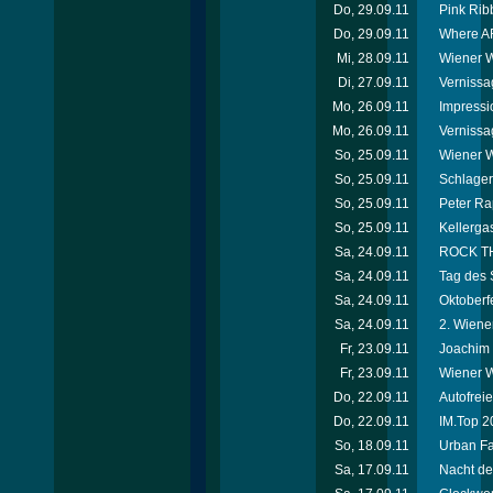
Do, 29.09.11
Pink Rib
Do, 29.09.11
Where AR
Mi, 28.09.11
Wiener W
Di, 27.09.11
Vernissa
Mo, 26.09.11
Impressi
Mo, 26.09.11
Vernissa
So, 25.09.11
Wiener W
So, 25.09.11
Schlager
So, 25.09.11
Peter Ra
So, 25.09.11
Kellerga
Sa, 24.09.11
ROCK THE
Sa, 24.09.11
Tag des 
Sa, 24.09.11
Oktoberf
Sa, 24.09.11
2. Wiene
Fr, 23.09.11
Joachim 
Fr, 23.09.11
Wiener W
Do, 22.09.11
Autofrei
Do, 22.09.11
IM.Top 2
So, 18.09.11
Urban Fa
Sa, 17.09.11
Nacht de