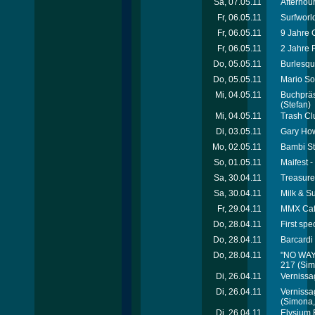
Sa, 07.05.11
Afterhour
Fr, 06.05.11
Surfworld
Fr, 06.05.11
9 Jahre 
Fr, 06.05.11
2 Jahre 
Do, 05.05.11
Burlesque
Do, 05.05.11
Mario So
Mi, 04.05.11
Buchpräs
(Stefan)
Mi, 04.05.11
Trash Cl
Di, 03.05.11
Gary How
Mo, 02.05.11
Bambi St
So, 01.05.11
Maifest -
Sa, 30.04.11
Treasure
Sa, 30.04.11
Milk & S
Fr, 29.04.11
MMX Café
Do, 28.04.11
First spe
Do, 28.04.11
Barcardi
Do, 28.04.11
"NO WAY"
217
(Simo
Di, 26.04.11
Vernissa
Di, 26.04.11
Vernissa
(Simona, 
Di, 26.04.11
Elysium 