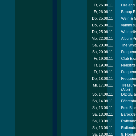
Fr, 26.08.11
Fire and 
Fr, 26.08.11
Bebop Ro
Do, 25.08.11
Wein & G
Do, 25.08.11
yamm! s
Do, 25.08.11
Weinpräs
Mo, 22.08.11
Album Pr
Sa, 20.08.11
The Whit
Sa, 20.08.11
Frequenc
Fr, 19.08.11
Club Exz
Fr, 19.08.11
Neustifte
Fr, 19.08.11
Frequenc
Do, 18.08.11
Frequenc
Mi, 17.08.11
Treasure
(Albi)
So, 14.08.11
DIDGE & 
So, 14.08.11
Föhrenho
Sa, 13.08.11
Fete Bla
Sa, 13.08.11
Barockfe
Sa, 13.08.11
Rattendor
Sa, 13.08.11
Rattendor
Sa, 13.08.11
8. Honig