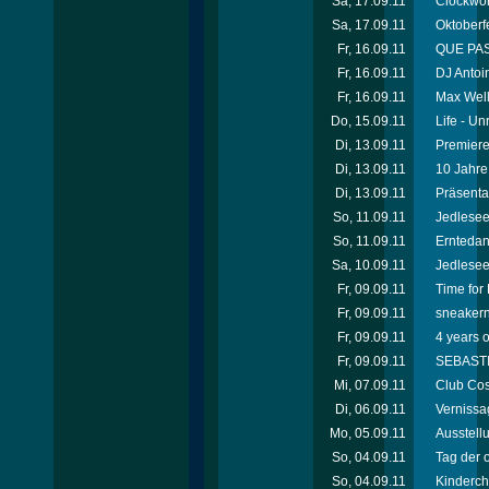
Sa, 17.09.11
Clockwor
Sa, 17.09.11
Oktoberfe
Fr, 16.09.11
QUE PAS
Fr, 16.09.11
DJ Antoi
Fr, 16.09.11
Max Well
Do, 15.09.11
Life - U
Di, 13.09.11
Premiere
Di, 13.09.11
10 Jahre
Di, 13.09.11
Präsenta
So, 11.09.11
Jedleseer
So, 11.09.11
Erntedan
Sa, 10.09.11
Jedleseer
Fr, 09.09.11
Time for
Fr, 09.09.11
sneakern
Fr, 09.09.11
4 years o
Fr, 09.09.11
SEBASTIE
Mi, 07.09.11
Club Cos
Di, 06.09.11
Vernissag
Mo, 05.09.11
Ausstell
So, 04.09.11
Tag der 
So, 04.09.11
Kinderch