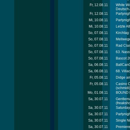
Fr, 12.08.11
White Wi
Deutsch 
Fr, 12.08.11
Partynig
Mi, 10.08.11
Partynig
Mi, 10.08.11
Letzte Al
So, 07.08.11
Kirchtag 
So, 07.08.11
Mellwege
So, 07.08.11
Rad Clas
So, 07.08.11
63. Nass
So, 07.08.11
Bascot 2
Sa, 06.08.11
BallCanC
Sa, 06.08.11
68. Villa
Fr, 05.08.11
Didge an
Fr, 05.08.11
Casino C
(schmidi
Mo, 01.08.11
BOUND M
Sa, 30.07.11
Gentleman
(freaksho
Sa, 30.07.11
Saturday
Sa, 30.07.11
Partynigh
Sa, 30.07.11
Single N
Sa, 30.07.11
Premiere