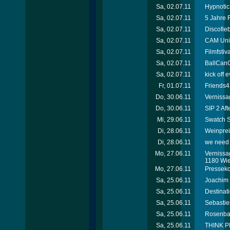
Sa, 02.07.11
Hypnotic
Sa, 02.07.11
5 Jahre
Sa, 02.07.11
Discofie
Sa, 02.07.11
CAM Unif
Sa, 02.07.11
Filmfsti
Sa, 02.07.11
BallCanC
Sa, 02.07.11
kick off
Fr, 01.07.11
Friends4
Do, 30.06.11
Vernissa
Do, 30.06.11
SIP 2 Aft
Mi, 29.06.11
Swatch S
Di, 28.06.11
Weinprei
Di, 28.06.11
we need 
Mo, 27.06.11
Vernissag
1180 Wi
Mo, 27.06.11
Presseko
Sa, 25.06.11
Joachim 
Sa, 25.06.11
Destinat
Sa, 25.06.11
Sebastie
Sa, 25.06.11
Rosenbal
Sa, 25.06.11
THINK PI