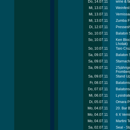
Do, 14.07.11
wine & f
Mi, 13.07.11
Weinfest 
Mi, 13.07.11
Vernissa
Mi, 13.07.11
Zumba Fit
Di, 12.07.11
Pressesh
So, 10.07.11
Balaton 
So, 10.07.11
Ken Bloc
Lhotak)
So, 10.07.11
Taio Cru
Sa, 09.07.11
Balaton 
Sa, 09.07.11
Starnach
Sa, 09.07.11
25jährig
Fromberg
Sa, 09.07.11
Stand Up
Fr, 08.07.11
Balatons
Do, 07.07.11
Balatons
Mi, 06.07.11
Lysistra
Di, 05.07.11
Omara Po
Mo, 04.07.11
20. Bar 
Mo, 04.07.11
6 X Vern
Mo, 04.07.11
Martini 
Sa, 02.07.11
Seal - S