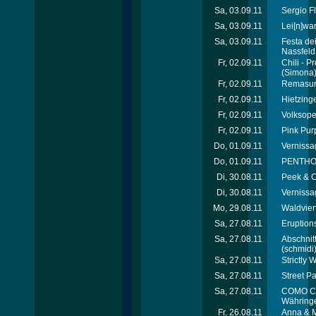
Sa, 03.09.11
Sergio F
Sa, 03.09.11
Lei[n]wa
Sa, 03.09.11
Festa dei
Nassfeld
Fr, 02.09.11
Chili - 
(Simona
Fr, 02.09.11
Remasuri
Fr, 02.09.11
Hietzinge
Fr, 02.09.11
Volksope
Fr, 02.09.11
Pink Pur
Do, 01.09.11
Vernissa
Do, 01.09.11
PENTHOUS
Di, 30.08.11
Peek & 
Di, 30.08.11
Vernissag
Mo, 29.08.11
Waldvier
Sa, 27.08.11
Eruptions
Sa, 27.08.11
Abschnit
(schmidi
Sa, 27.08.11
Strictly 
Sa, 27.08.11
Street P
Sa, 27.08.11
COMO CL
Währinge
Fr, 26.08.11
Anna & M