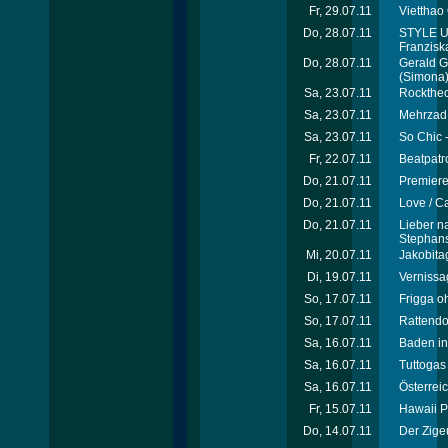
Fr, 29.07.11
Vietthao
Do, 28.07.11
STYLE U
Franzisk
Do, 28.07.11
Gerald G
(Simona
Sa, 23.07.11
Rocktheci
Sa, 23.07.11
Mehrzad 
Sa, 23.07.11
So Chic 
Fr, 22.07.11
Beatpatro
Do, 21.07.11
Premiere
Do, 21.07.11
Love / C
Do, 21.07.11
Lieber na
Stephans
Mi, 20.07.11
Jakobita
Di, 19.07.11
Vernissa
So, 17.07.11
Frigga o
So, 17.07.11
Rattendor
Sa, 16.07.11
Baden in
Sa, 16.07.11
Tuttogas 
Sa, 16.07.11
Österrei
Fr, 15.07.11
Hawaii P
Do, 14.07.11
Der Zige