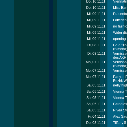
Do, 10.11.11
Viennati
Do, 10.11.11
Miss Ear
Mi, 09.11.11
Präsenta
Mi, 09.11.11
Lotterie
Mi, 09.11.11
no fashio
Mi, 09.11.11
Wider di
Mi, 09.11.11
opening -
Di, 08.11.11
Gala "Th
(Simona
Di, 08.11.11
Vernissa
des AKH
Mo, 07.11.11
Vernissa
(Simona
Mo, 07.11.11
Vernissa
Mo, 07.11.11
Party.at 
Bezirk W
Sa, 05.11.11
nelly hig
Sa, 05.11.11
Vienna T
Sa, 05.11.11
Vienna Ta
Sa, 05.11.11
Paradies
Sa, 05.11.11
Nivea St
Fr, 04.11.11
Alex Gau
Do, 03.11.11
Tiffany 5