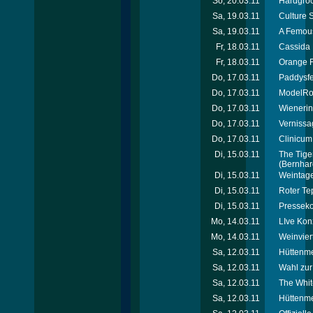
So, 20.03.11
Hardgroo
Sa, 19.03.11
Culture 
Sa, 19.03.11
A Femous
Fr, 18.03.11
Cassida 
Fr, 18.03.11
Orange F
Do, 17.03.11
Paddysfes
Do, 17.03.11
ModelRoa
Do, 17.03.11
Wienerin
Do, 17.03.11
Vernissa
Do, 17.03.11
Clinicum
Di, 15.03.11
The Tige
(Bernhar
Di, 15.03.11
Weintage
Di, 15.03.11
Roter Te
Di, 15.03.11
Presseko
Mo, 14.03.11
LIve Konz
Mo, 14.03.11
Weinvier
Sa, 12.03.11
Hüttenmei
Sa, 12.03.11
Wahl zur
Sa, 12.03.11
The Whit
Sa, 12.03.11
Hüttenmei