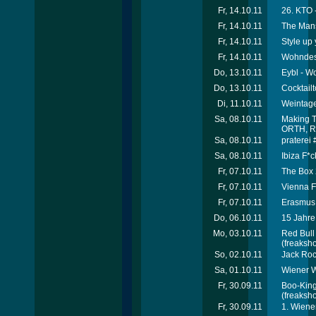
Fr, 14.10.11
26. KTO -
Fr, 14.10.11
The Mans
Fr, 14.10.11
Style up 
Fr, 14.10.11
Wohndes
Do, 13.10.11
Eybl - W
Do, 13.10.11
Cocktailt
Di, 11.10.11
Weintage
Sa, 08.10.11
Making T
ORTH, R
Sa, 08.10.11
praterei
Sa, 08.10.11
Ibiza F*
Fr, 07.10.11
The Box 
Fr, 07.10.11
Vienna F
Fr, 07.10.11
Erasmus 
Do, 06.10.11
15 Jahre
Mo, 03.10.11
Red Bull
(freaksho
So, 02.10.11
Jack Roc
Sa, 01.10.11
Wiener W
Fr, 30.09.11
Boo-King
(freaksho
Fr, 30.09.11
1. Wiene