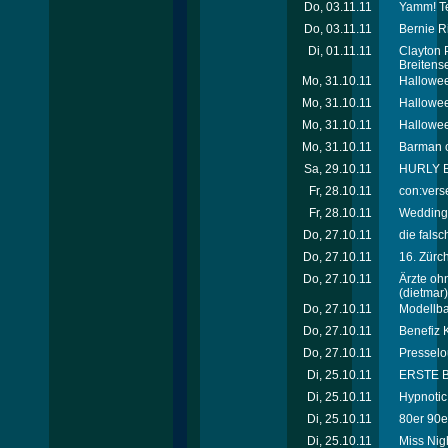
Do, 03.11.11
Yamm! Te
Do, 03.11.11
Bernie R
Di, 01.11.11
Clayton 
Breitense
Mo, 31.10.11
Hallowee
Mo, 31.10.11
Hallowee
Mo, 31.10.11
Hallowee
Mo, 31.10.11
Barman of
Sa, 29.10.11
HURLY BU
Fr, 28.10.11
con:verse
Fr, 28.10.11
Wedding 
Do, 27.10.11
die fals
Do, 27.10.11
16. Zürc
Do, 27.10.11
Ärzte oh
(dietmar)
Do, 27.10.11
Modellb
Do, 27.10.11
Benefiz K
Do, 27.10.11
Presselo
Di, 25.10.11
ERSTE BA
Di, 25.10.11
Hypnotic 
Di, 25.10.11
80er 90er
Di, 25.10.11
Miss Nigh