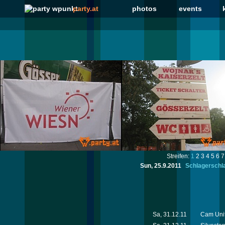
party.at
photos
events
Streifen:
1
2
3
4
5
6
7
Sun, 25.9.2011
Schlagerschl
Sa, 31.12.11
Cam Unif