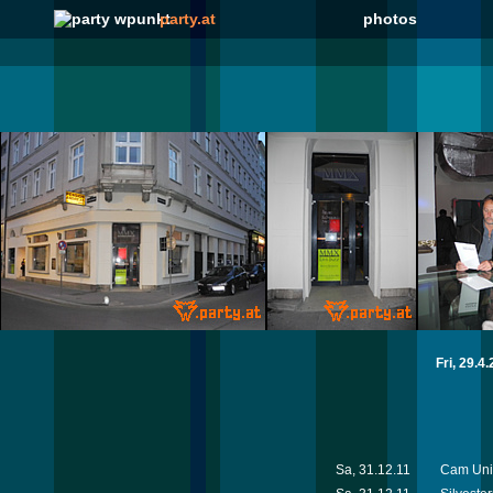
party.at
photos
Fri, 29.4
Sa, 31.12.11
Cam Unif