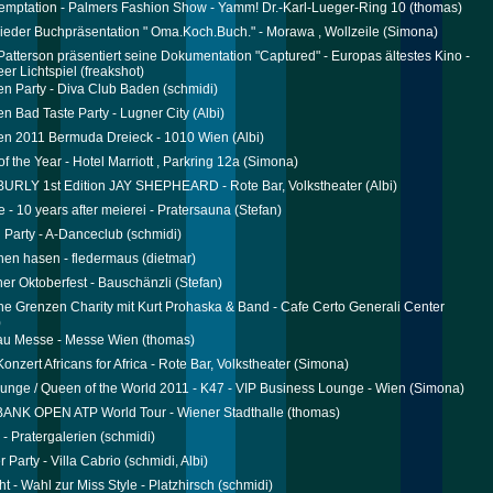
mptation - Palmers Fashion Show - Yamm! Dr.-Karl-Lueger-Ring 10
(thomas)
ieder Buchpräsentation " Oma.Koch.Buch." - Morawa , Wollzeile
(Simona)
Patterson präsentiert seine Dokumentation "Captured" - Europas ältestes Kino -
eer Lichtspiel
(freakshot)
n Party - Diva Club Baden
(schmidi)
n Bad Taste Party - Lugner City
(Albi)
en 2011 Bermuda Dreieck - 1010 Wien
(Albi)
 the Year - Hotel Marriott , Parkring 12a
(Simona)
URLY 1st Edition JAY SHEPHEARD - Rote Bar, Volkstheater
(Albi)
e - 10 years after meierei - Pratersauna
(Stefan)
Party - A-Danceclub
(schmidi)
chen hasen - fledermaus
(dietmar)
her Oktoberfest - Bauschänzli
(Stefan)
ne Grenzen Charity mit Kurt Prohaska & Band - Cafe Certo Generali Center
)
au Messe - Messe Wien
(thomas)
onzert Africans for Africa - Rote Bar, Volkstheater
(Simona)
unge / Queen of the World 2011 - K47 - VIP Business Lounge - Wien
(Simona)
ANK OPEN ATP World Tour - Wiener Stadthalle
(thomas)
 - Pratergalerien
(schmidi)
 Party - Villa Cabrio
(schmidi, Albi)
t - Wahl zur Miss Style - Platzhirsch
(schmidi)