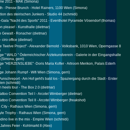
ime 2011 - MAK
(Simona)
th - Presse Brunch - Hotel Rainers, 1100 Wien
(Simona)
tion des steirischen Junkers - Studio 44
(schmidi)
n-Gala "Nacht des Sports" 2011 - Eventhotel Pyramide Vösendorf
(thomas)
on please! - Kunsthalle
(dietmar)
e Gewalt - Ronacher
(dietmar)
 ciro office
(dietmar)
e Twelve Project" - Alexander Bernold - Volksbank, 1010 Wien, Operngasse 8
)
ge " WALD " Österreichischer Ärztekunstverein - Galerie in der Eingangshalle
(Simona, gerri)
ge "HERZENSLIEBE" -Doris Maria Kofler - Artroom Merikon, Palais Esterh
)
ge Johann Rumpf - Wifi Wien
(Simona, gerri)
Punschreport - Am Hof geht's bald los - Spaziergang durch die Stadt - Erster
ien
(schmidi)
h heels tour - The Box 2.0
(dietmar)
attoo Convention Teil I - Arcotel Wimberger
(dietmar)
attoo Convention Teil II - Arcotel Wimberger
(freakshot)
 City - Rathaus Wien
(Simona, gerri)
yle Trophy - Rathaus Wien
(Simona, gerri)
dino live in the mix - Empire Wien
(schmidi)
 Jahres Feier - Kohlmarkt 8
(Alex)