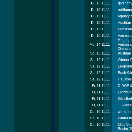
Di, 15.11.11
givenchy
Di, 15.11.11
eröffnun
Di, 15.11.11
agency p
Di, 15.11.11
Austrian
Di, 15.11.11
Punschre
Di, 15.11.11
Vernissa
Hegelga
Mo, 14.11.11
Vernissa
(Simona
So, 13.11.11
Austrian
Sa, 12.11.11
Wiener P
Sa, 12.11.11
Leopoldi
Sa, 12.11.11
Buch Wie
Sa, 12.11.11
Haustier
Fr, 11.11.11
DIDGE & 
Fr, 11.11.11
Eröffnun
Fr, 11.11.11
Künstler
Fr, 11.11.11
1. wiener
Do, 10.11.11
winter i
Do, 10.11.11
Winter i
Do, 10.11.11
Miss Vie
Besim
(S