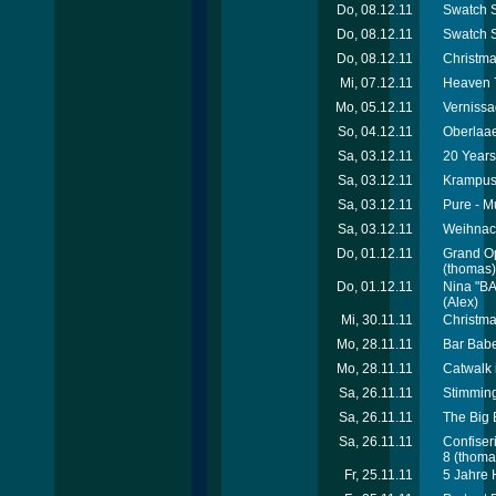
Do, 08.12.11
Swatch S
Do, 08.12.11
Swatch S
Do, 08.12.11
Christma
Mi, 07.12.11
Heaven 7
Mo, 05.12.11
Vernissa
So, 04.12.11
Oberlaae
Sa, 03.12.11
20 Years
Sa, 03.12.11
Krampusp
Sa, 03.12.11
Pure - M
Sa, 03.12.11
Weihnach
Do, 01.12.11
Grand O
(thomas)
Do, 01.12.11
Nina "BA
(Alex)
Mi, 30.11.11
Christma
Mo, 28.11.11
Bar Babe
Mo, 28.11.11
Catwalk 
Sa, 26.11.11
Stimming
Sa, 26.11.11
The Big 
Sa, 26.11.11
Confiser
8
(thoma
Fr, 25.11.11
5 Jahre 