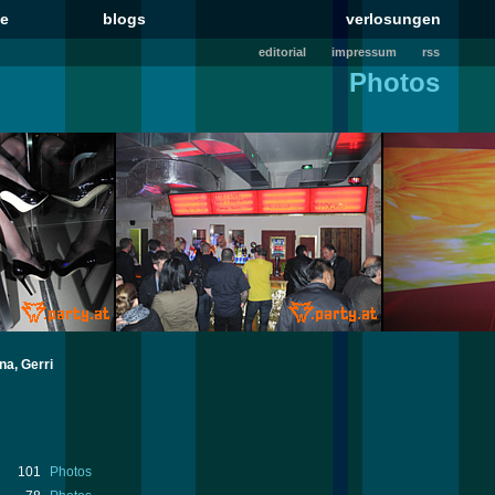
le
blogs
verlosungen
editorial
impressum
rss
Photos
na
, Gerri
101
Photos