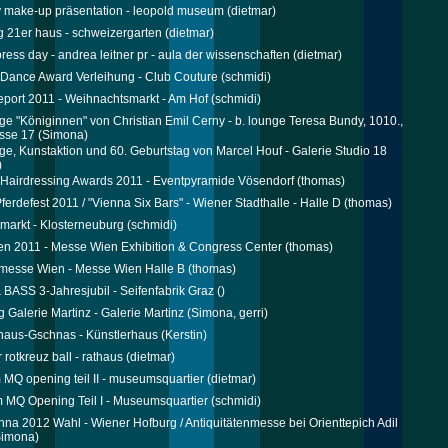
 make-up präsentation - leopold museum
(dietmar)
g 21er haus - schweizergarten
(dietmar)
ress day - andrea leitner pr - aula der wissenschaften
(dietmar)
 Dance Award Verleihung - Club Couture
(schmidi)
port 2011 - Weihnachtsmarkt - Am Hof
(schmidi)
ge "Königinnen" von Christian Emil Cerny - b. lounge Teresa Bundy, 1010.,
sse 17
(Simona)
ge, Kunstaktion und 60. Geburtstag von Marcel Houf - Galerie Studio 18
)
 Hairdressing Awards 2011 - Eventpyramide Vösendorf
(thomas)
ferdefest 2011 / "Vienna Six Bars" - Wiener Stadthalle - Halle D
(thomas)
markt - Klosterneuburg
(schmidi)
n 2011 - Messe Wien Exhibition & Congress Center
(thomas)
messe Wien - Messe Wien Halle B
(thomas)
BASS 3-Jahresjubil - Seifenfabrik Graz
()
g Galerie Martinz - Galerie Martinz
(Simona, gerri)
haus-Gschnas - Künstlerhaus
(Kerstin)
 rotkreuz ball - rathaus
(dietmar)
m MQ opening teil II - museumsquartier
(dietmar)
m MQ Opening Teil I - Museumsquartier
(schmidi)
nna 2012 Wahl - Wiener Hofburg / Antiquitätenmesse bei Orienttepich Adil
imona)