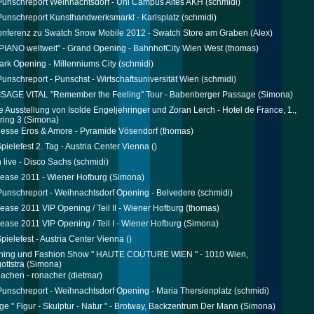
 Punschreport Weihnachtsdorf - Uni Campus Altes AKH
(schmidi)
 Punschreport Kunsthandwerksmarkt - Karlsplatz
(schmidi)
nferenz zu Swatch Snow Mobile 2012 - Swatch Store am Graben
(Alex)
PIANO weltweit" - Grand Opening - BahnhofCity Wien West
(thomas)
rk Opening - Millenniums City
(schmidi)
 Punschreport - Punschst - Wirtschaftsuniversität Wien
(schmidi)
ISAGE VITAL "Remember the Feeling" Tour - Babenberger Passage
(Simona)
e Ausstellung von Isolde Engeljehringer und Zoran Lerch - Hotel de France, 1.,
ring 3
(Simona)
Messe Eros & Amore - Pyramide Vösendorf
(thomas)
pielefest 2. Tag - Austria Center Vienna
()
live - Disco Sachs
(schmidi)
please 2011 - Wiener Hofburg
(Simona)
 Punschreport - Weihnachtsdorf Opening - Belvedere
(schmidi)
please 2011 VIP Opening / Teil II - Wiener Hofburg
(thomas)
please 2011 VIP Opening / Teil I - Wiener Hofburg
(Simona)
pielefest - Austria Center Vienna
()
ning und Fashion Show " HAUTE COUTURE WIEN " - 1010 Wien,
ottstra
(Simona)
lachen - ronacher
(dietmar)
 Punschreport - Weihnachtsdorf Opening - Maria Thersienplatz
(schmidi)
ge " Figur - Skulptur - Natur " - Brotway, Backzentrum Der Mann
(Simona)