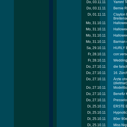
Do, 03.11.11
Yamm! Te
Do, 03.11.11
Bernie R
Di, 01.11.11
Clayton 
Breitens
Mo, 31.10.11
Hallowee
Mo, 31.10.11
Hallowee
Mo, 31.10.11
Hallowe
Mo, 31.10.11
Barman of
Sa, 29.10.11
HURLY B
Fr, 28.10.11
con:vers
Fr, 28.10.11
Wedding 
Do, 27.10.11
die fals
Do, 27.10.11
16. Zürc
Do, 27.10.11
Ärzte oh
(dietmar
Do, 27.10.11
Modellb
Do, 27.10.11
Benefiz K
Do, 27.10.11
Presselo
Di, 25.10.11
ERSTE B
Di, 25.10.11
Hypnotic
Di, 25.10.11
80er 90er
Di, 25.10.11
Miss Nigh