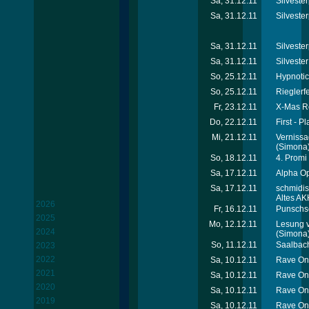
Sa, 31.12.11
Silvester
Sa, 31.12.11
Silvester
Sa, 31.12.11
Silveste
Sa, 31.12.11
Silveste
So, 25.12.11
Hypnotic
So, 25.12.11
Rieglerfe
Fr, 23.12.11
X-Mas Re
Do, 22.12.11
First - P
Mi, 21.12.11
Vernissa
(Simona
So, 18.12.11
4. Promi
Sa, 17.12.11
Alpha Op
Sa, 17.12.11
schmidis
Altes AK
2026
Fr, 16.12.11
Punschse
2025
Mo, 12.12.11
Lesung v
2024
(Simona
So, 11.12.11
Saalbach
2023
2022
Sa, 10.12.11
Rave On 
2021
Sa, 10.12.11
Rave On 
2020
Sa, 10.12.11
Rave On 
2019
Sa, 10.12.11
Rave On 