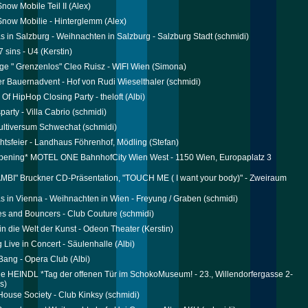
now Mobile Teil II
(Alex)
now Mobilie - Hinterglemm
(Alex)
s in Salzburg - Weihnachten in Salzburg - Salzburg Stadt
(schmidi)
 sins - U4
(Kerstin)
ge " Grenzenlos" Cleo Ruisz - WIFI Wien
(Simona)
r Bauernadvent - Hof von Rudi Wieselthaler
(schmidi)
 Of HipHop Closing Party - theloft
(Albi)
arty - Villa Cabrio
(schmidi)
ultiversum Schwechat
(schmidi)
tsfeier - Landhaus Föhrenhof, Mödling
(Stefan)
pening* MOTEL ONE BahnhofCity Wien West - 1150 Wien, Europaplatz 3
MBI" Bruckner CD-Präsentation, "TOUCH ME ( I want your body)" - Zweiraum
s in Vienna - Weihnachten in Wien - Freyung / Graben
(schmidi)
s and Bouncers - Club Couture
(schmidi)
in die Welt der Kunst - Odeon Theater
(Kerstin)
 Live in Concert - Säulenhalle
(Albi)
Bang - Opera Club
(Albi)
ie HEINDL *Tag der offenen Tür im SchokoMuseum! - 23., Willendorfergasse 2-
s)
House Society - Club Kinksy
(schmidi)