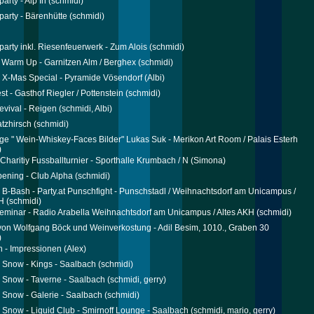
party - Alp In
(schmidi)
party - Bärenhütte
(schmidi)
rparty inkl. Riesenfeuerwerk - Zum Alois
(schmidi)
r Warm Up - Garnitzen Alm / Berghex
(schmidi)
 X-Mas Special - Pyramide Vösendorf
(Albi)
st - Gasthof Riegler / Pottenstein
(schmidi)
vival - Reigen
(schmidi, Albi)
latzhirsch
(schmidi)
ge " Wein-Whiskey-Faces Bilder" Lukas Suk - Merikon Art Room / Palais Esterh
)
 Charitiy Fussballturnier - Sporthalle Krumbach / N
(Simona)
ening - Club Alpha
(schmidi)
 B-Bash - Party.at Punschfight - Punschstadl / Weihnachtsdorf am Unicampus /
H
(schmidi)
minar - Radio Arabella Weihnachtsdorf am Unicampus / Altes AKH
(schmidi)
on Wolfgang Böck und Weinverkostung - Adil Besim, 1010., Graben 30
)
 - Impressionen
(Alex)
Snow - Kings - Saalbach
(schmidi)
Snow - Taverne - Saalbach
(schmidi, gerry)
Snow - Galerie - Saalbach
(schmidi)
Snow - Liquid Club - Smirnoff Lounge - Saalbach
(schmidi, mario, gerry)