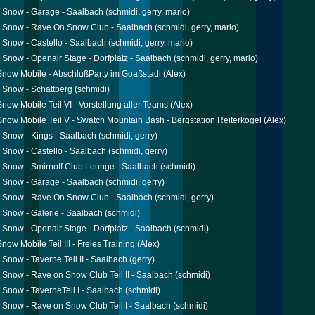
 Snow - Garage - Saalbach
(schmidi, gerry, mario)
 Snow - Rave On Snow Club - Saalbach
(schmidi, gerry, mario)
Snow - Castello - Saalbach
(schmidi, gerry, mario)
Snow - Openair Stage - Dorfplatz - Saalbach
(schmidi, gerry, mario)
now Mobile - AbschlußParty im Goaßstadl
(Alex)
 Snow - Schattberg
(schmidi)
now Mobile Teil VI - Vorstellung aller Teams
(Alex)
now Mobile Teil V - Swatch Mountain Bash - Bergstation Reiterkogel
(Alex)
Snow - Kings - Saalbach
(schmidi, gerry)
Snow - Castello - Saalbach
(schmidi, gerry)
Snow - Smirnoff Club Lounge - Saalbach
(schmidi)
 Snow - Garage - Saalbach
(schmidi, gerry)
 Snow - Rave On Snow Club - Saalbach
(schmidi, gerry)
Snow - Galerie - Saalbach
(schmidi)
Snow - Openair Stage - Dorfplatz - Saalbach
(schmidi)
ow Mobile Teil III - Freies Training
(Alex)
Snow - Taverne Teil II - Saalbach
(gerry)
Snow - Rave on Snow Club Teil II - Saalbach
(schmidi)
Snow - TaverneTeil I - Saalbach
(schmidi)
Snow - Rave on Snow Club Teil I - Saalbach
(schmidi)