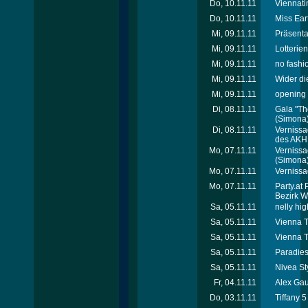
Do, 10.11.11
Viennat
Do, 10.11.11
Miss Ear
Mi, 09.11.11
Präsenta
Mi, 09.11.11
Lotterie
Mi, 09.11.11
no fashi
Mi, 09.11.11
Wider di
Mi, 09.11.11
opening -
Di, 08.11.11
Gala "Th
(Simona
Di, 08.11.11
Vernissa
des AKH
Mo, 07.11.11
Vernissa
(Simona
Mo, 07.11.11
Vernissa
Mo, 07.11.11
Party.at 
Bezirk W
Sa, 05.11.11
nelly hig
Sa, 05.11.11
Vienna T
Sa, 05.11.11
Vienna T
Sa, 05.11.11
Paradies
Sa, 05.11.11
Nivea St
Fr, 04.11.11
Alex Gau
Do, 03.11.11
Tiffany 5