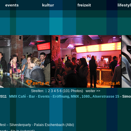
events
kultur
freizeit
lifesty
Streifen:
1
2
3
4
5
6
(101 Photos)
weiter >>
.2011
MMX Café - Bar - Events - Eröffnung, MMX , 1080., Alserstrasse 15
-
Simo
est – Silvesterparty - Palais Eschenbach
(Albi)