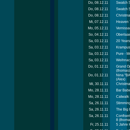
Do, 08.12.11
Swatch S
Do, 08.12.11
Swatch S
Do, 08.12.11
Christma
Mi, 07.12.11
Heaven 7
Mo, 05.12.11
Vernissa
So, 04.12.11
Oberlaae
Sa, 03.12.11
20 Years
Sa, 03.12.11
Krampusp
Sa, 03.12.11
Pure - M
Sa, 03.12.11
Weihnach
Do, 01.12.11
Grand O
(thomas)
Do, 01.12.11
Nina "BA
(Alex)
Mi, 30.11.11
Christma
Mo, 28.11.11
Bar Babe
Mo, 28.11.11
Catwalk 
Sa, 26.11.11
Stimming
Sa, 26.11.11
The Big 
Sa, 26.11.11
Confiser
8
(thoma
Fr, 25.11.11
5 Jahre 