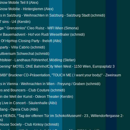
now Mobile Teil II
(Alex)
now Mobilie - Hinterglemm
(Alex)
s in Salzburg - Weihnachten in Salzburg - Salzburg Stadt
(schmidi)
 sins - U4
(Kerstin)
ge " Grenzenlos" Cleo Ruisz - WIFI Wien
(Simona)
r Bauernadvent - Hof von Rudi Wieselthaler
(schmidi)
 Of HipHop Closing Party - theloft
(Albi)
arty - Villa Cabrio
(schmidi)
ultiversum Schwechat
(schmidi)
tsfeier - Landhaus Föhrenhof, Mödling
(Stefan)
pening* MOTEL ONE BahnhofCity Wien West - 1150 Wien, Europaplatz 3
MBI" Bruckner CD-Präsentation, "TOUCH ME ( I want your body)" - Zweiraum
s in Vienna - Weihnachten in Wien - Freyung / Graben
(schmidi)
s and Bouncers - Club Couture
(schmidi)
in die Welt der Kunst - Odeon Theater
(Kerstin)
 Live in Concert - Säulenhalle
(Albi)
Bang - Opera Club
(Albi)
ie HEINDL *Tag der offenen Tür im SchokoMuseum! - 23., Willendorfergasse 2-
s)
House Society - Club Kinksy
(schmidi)