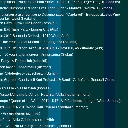
mptation - Palmers Fashion Show - Yamm! Dr.-Karl-Lueger-Ring 10
(thomas)
ieder Buchpräsentation " Oma.Koch.Buch." - Morawa , Wollzeile
(Simona)
Patterson präsentiert seine Dokumentation "Captured" - Europas ältestes Kino -
eer Lichtspiel
(freakshot)
n Party - Diva Club Baden
(schmidi)
n Bad Taste Party - Lugner City
(Albi)
en 2011 Bermuda Dreieck - 1010 Wien
(Albi)
 the Year - Hotel Marriott , Parkring 12a
(Simona)
URLY 1st Edition JAY SHEPHEARD - Rote Bar, Volkstheater
(Albi)
e - 10 years after meierei - Pratersauna
(Stefan)
Party - A-Danceclub
(schmidi)
chen hasen - fledermaus
(dietmar)
her Oktoberfest - Bauschänzli
(Stefan)
ne Grenzen Charity mit Kurt Prohaska & Band - Cafe Certo Generali Center
)
au Messe - Messe Wien
(thomas)
onzert Africans for Africa - Rote Bar, Volkstheater
(Simona)
unge / Queen of the World 2011 - K47 - VIP Business Lounge - Wien
(Simona)
ANK OPEN ATP World Tour - Wiener Stadthalle
(thomas)
 - Pratergalerien
(schmidi)
 Party - Villa Cabrio
(schmidi, Albi)
t - Wahl zur Miss Style - Platzhirsch
(schmidi)