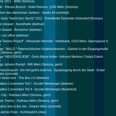
ime 2011 - MAK
(Simona)
th - Presse Brunch - Hotel Rainers, 1100 Wien
(Simona)
tion des steirischen Junkers - Studio 44
(schmidi)
n-Gala "Nacht des Sports" 2011 - Eventhotel Pyramide Vösendorf
(thomas)
on please! - Kunsthalle
(dietmar)
e Gewalt - Ronacher
(dietmar)
 ciro office
(dietmar)
e Twelve Project" - Alexander Bernold - Volksbank, 1010 Wien, Operngasse 8
)
ge " WALD " Österreichischer Ärztekunstverein - Galerie in der Eingangshalle
(Simona, gerri)
ge "HERZENSLIEBE" -Doris Maria Kofler - Artroom Merikon, Palais Esterh
)
ge Johann Rumpf - Wifi Wien
(Simona, gerri)
Punschreport - Am Hof geht's bald los - Spaziergang durch die Stadt - Erster
ien
(schmidi)
h heels tour - The Box 2.0
(dietmar)
attoo Convention Teil I - Arcotel Wimberger
(dietmar)
attoo Convention Teil II - Arcotel Wimberger
(freakshot)
 City - Rathaus Wien
(Simona, gerri)
yle Trophy - Rathaus Wien
(Simona, gerri)
dino live in the mix - Empire Wien
(schmidi)
 Jahres Feier - Kohlmarkt 8
(Alex)