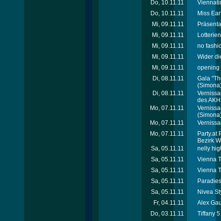
Do, 10.11.11
Viennat
Do, 10.11.11
Miss Ear
Mi, 09.11.11
Präsenta
Mi, 09.11.11
Lotterie
Mi, 09.11.11
no fashi
Mi, 09.11.11
Wider di
Mi, 09.11.11
opening -
Di, 08.11.11
Gala "Th
(Simona
Di, 08.11.11
Vernissa
des AKH
Mo, 07.11.11
Vernissa
(Simona
Mo, 07.11.11
Vernissa
Mo, 07.11.11
Party.at 
Bezirk W
Sa, 05.11.11
nelly hig
Sa, 05.11.11
Vienna T
Sa, 05.11.11
Vienna T
Sa, 05.11.11
Paradies
Sa, 05.11.11
Nivea St
Fr, 04.11.11
Alex Gau
Do, 03.11.11
Tiffany 5