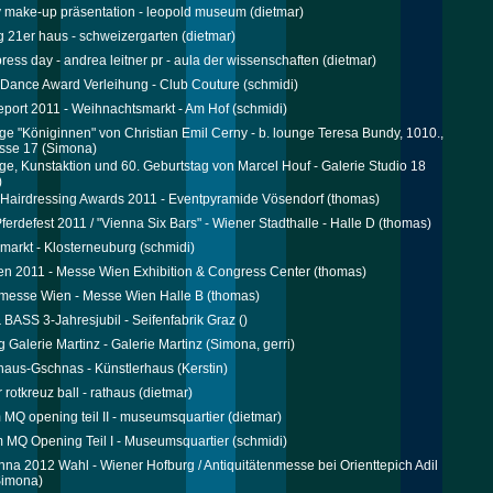
 make-up präsentation - leopold museum
(dietmar)
g 21er haus - schweizergarten
(dietmar)
ress day - andrea leitner pr - aula der wissenschaften
(dietmar)
 Dance Award Verleihung - Club Couture
(schmidi)
port 2011 - Weihnachtsmarkt - Am Hof
(schmidi)
ge "Königinnen" von Christian Emil Cerny - b. lounge Teresa Bundy, 1010.,
sse 17
(Simona)
ge, Kunstaktion und 60. Geburtstag von Marcel Houf - Galerie Studio 18
)
 Hairdressing Awards 2011 - Eventpyramide Vösendorf
(thomas)
ferdefest 2011 / "Vienna Six Bars" - Wiener Stadthalle - Halle D
(thomas)
markt - Klosterneuburg
(schmidi)
n 2011 - Messe Wien Exhibition & Congress Center
(thomas)
messe Wien - Messe Wien Halle B
(thomas)
BASS 3-Jahresjubil - Seifenfabrik Graz
()
g Galerie Martinz - Galerie Martinz
(Simona, gerri)
haus-Gschnas - Künstlerhaus
(Kerstin)
 rotkreuz ball - rathaus
(dietmar)
m MQ opening teil II - museumsquartier
(dietmar)
m MQ Opening Teil I - Museumsquartier
(schmidi)
nna 2012 Wahl - Wiener Hofburg / Antiquitätenmesse bei Orienttepich Adil
imona)