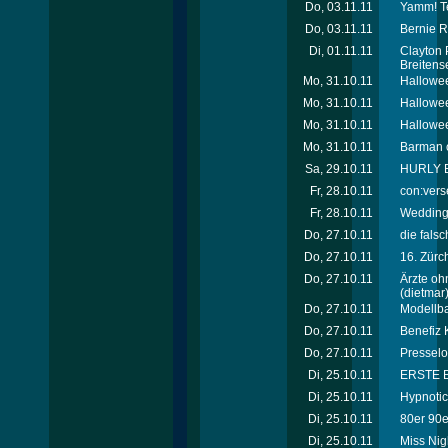
Do, 03.11.11
Yamm! Te
Do, 03.11.11
Bernie R
Di, 01.11.11
Clayton 
Breitens
Mo, 31.10.11
Hallowee
Mo, 31.10.11
Hallowee
Mo, 31.10.11
Hallowe
Mo, 31.10.11
Barman of
Sa, 29.10.11
HURLY B
Fr, 28.10.11
con:vers
Fr, 28.10.11
Wedding 
Do, 27.10.11
die fals
Do, 27.10.11
16. Zürc
Do, 27.10.11
Ärzte oh
(dietmar
Do, 27.10.11
Modellb
Do, 27.10.11
Benefiz K
Do, 27.10.11
Presselo
Di, 25.10.11
ERSTE B
Di, 25.10.11
Hypnotic
Di, 25.10.11
80er 90er
Di, 25.10.11
Miss Nigh