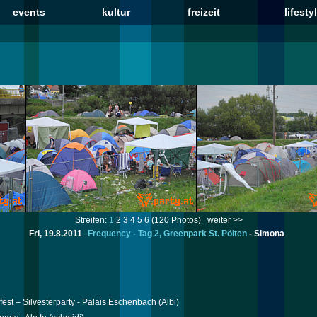
events
kultur
freizeit
lifesty
Streifen:
1
2
3
4
5
6
(120 Photos)
weiter >>
Fri, 19.8.2011
Frequency - Tag 2, Greenpark St. Pölten
-
Simona
est – Silvesterparty - Palais Eschenbach
(Albi)