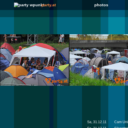
party.at
photos
Sa, 31.12.11
Cam Unif