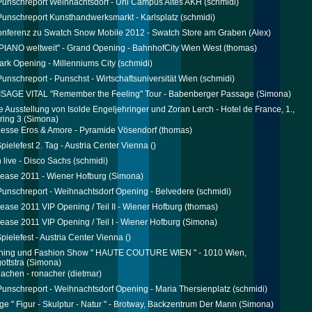
 Punschreport Weihnachtsdorf - Uni Campus Altes AKH
(schmidi)
 Punschreport Kunsthandwerksmarkt - Karlsplatz
(schmidi)
nferenz zu Swatch Snow Mobile 2012 - Swatch Store am Graben
(Alex)
PIANO weltweit" - Grand Opening - BahnhofCity Wien West
(thomas)
rk Opening - Millenniums City
(schmidi)
 Punschreport - Punschst - Wirtschaftsuniversität Wien
(schmidi)
ISAGE VITAL "Remember the Feeling" Tour - Babenberger Passage
(Simona)
e Ausstellung von Isolde Engeljehringer und Zoran Lerch - Hotel de France, 1.,
ring 3
(Simona)
Messe Eros & Amore - Pyramide Vösendorf
(thomas)
pielefest 2. Tag - Austria Center Vienna
()
live - Disco Sachs
(schmidi)
please 2011 - Wiener Hofburg
(Simona)
 Punschreport - Weihnachtsdorf Opening - Belvedere
(schmidi)
please 2011 VIP Opening / Teil II - Wiener Hofburg
(thomas)
please 2011 VIP Opening / Teil I - Wiener Hofburg
(Simona)
pielefest - Austria Center Vienna
()
ning und Fashion Show " HAUTE COUTURE WIEN " - 1010 Wien,
ottstra
(Simona)
lachen - ronacher
(dietmar)
 Punschreport - Weihnachtsdorf Opening - Maria Thersienplatz
(schmidi)
ge " Figur - Skulptur - Natur " - Brotway, Backzentrum Der Mann
(Simona)