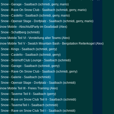
 Snow - Garage - Saalbach
(schmidi, gerry, mario)
 Snow - Rave On Snow Club - Saalbach
(schmidi, gerry, mario)
Snow - Castello - Saalbach
(schmidi, gerry, mario)
Snow - Openair Stage - Dorfplatz - Saalbach
(schmidi, gerry, mario)
now Mobile - AbschlußParty im Goaßstadl
(Alex)
 Snow - Schattberg
(schmidi)
now Mobile Teil VI - Vorstellung aller Teams
(Alex)
now Mobile Teil V - Swatch Mountain Bash - Bergstation Reiterkogel
(Alex)
Snow - Kings - Saalbach
(schmidi, gerry)
Snow - Castello - Saalbach
(schmidi, gerry)
Snow - Smirnoff Club Lounge - Saalbach
(schmidi)
 Snow - Garage - Saalbach
(schmidi, gerry)
 Snow - Rave On Snow Club - Saalbach
(schmidi, gerry)
Snow - Galerie - Saalbach
(schmidi)
Snow - Openair Stage - Dorfplatz - Saalbach
(schmidi)
ow Mobile Teil III - Freies Training
(Alex)
Snow - Taverne Teil II - Saalbach
(gerry)
Snow - Rave on Snow Club Teil II - Saalbach
(schmidi)
Snow - TaverneTeil I - Saalbach
(schmidi)
Snow - Rave on Snow Club Teil I - Saalbach
(schmidi)