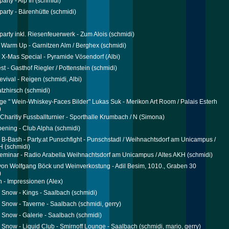
party - Alp In
(schmidi)
party - Bärenhütte
(schmidi)
rparty inkl. Riesenfeuerwerk - Zum Alois
(schmidi)
r Warm Up - Garnitzen Alm / Berghex
(schmidi)
 X-Mas Special - Pyramide Vösendorf
(Albi)
st - Gasthof Riegler / Pottenstein
(schmidi)
vival - Reigen
(schmidi, Albi)
latzhirsch
(schmidi)
ge " Wein-Whiskey-Faces Bilder" Lukas Suk - Merikon Art Room / Palais Esterh
)
 Charitiy Fussballturnier - Sporthalle Krumbach / N
(Simona)
ening - Club Alpha
(schmidi)
 B-Bash - Party.at Punschfight - Punschstadl / Weihnachtsdorf am Unicampus /
H
(schmidi)
minar - Radio Arabella Weihnachtsdorf am Unicampus / Altes AKH
(schmidi)
on Wolfgang Böck und Weinverkostung - Adil Besim, 1010., Graben 30
)
 - Impressionen
(Alex)
Snow - Kings - Saalbach
(schmidi)
Snow - Taverne - Saalbach
(schmidi, gerry)
Snow - Galerie - Saalbach
(schmidi)
Snow - Liquid Club - Smirnoff Lounge - Saalbach
(schmidi, mario, gerry)