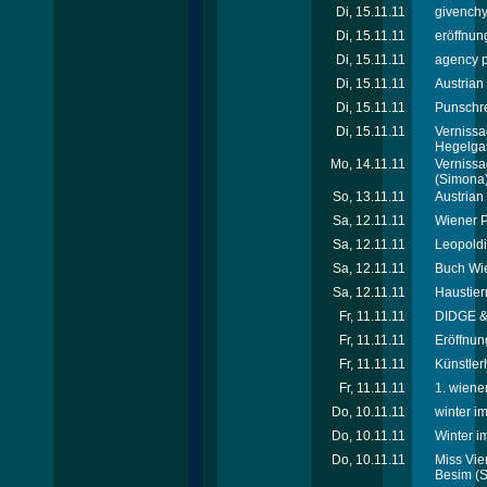
Di, 15.11.11
givenchy
Di, 15.11.11
eröffnun
Di, 15.11.11
agency p
Di, 15.11.11
Austrian
Di, 15.11.11
Punschre
Di, 15.11.11
Vernissa
Hegelga
Mo, 14.11.11
Vernissa
(Simona
So, 13.11.11
Austrian
Sa, 12.11.11
Wiener P
Sa, 12.11.11
Leopoldi
Sa, 12.11.11
Buch Wie
Sa, 12.11.11
Haustier
Fr, 11.11.11
DIDGE & 
Fr, 11.11.11
Eröffnun
Fr, 11.11.11
Künstler
Fr, 11.11.11
1. wiener
Do, 10.11.11
winter i
Do, 10.11.11
Winter i
Do, 10.11.11
Miss Vie
Besim
(S