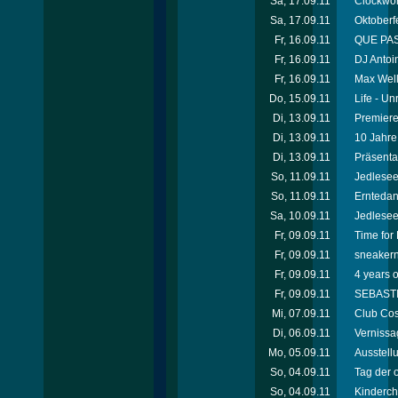
Sa, 17.09.11
Clockwor
Sa, 17.09.11
Oktoberfe
Fr, 16.09.11
QUE PAS
Fr, 16.09.11
DJ Antoi
Fr, 16.09.11
Max Well
Do, 15.09.11
Life - U
Di, 13.09.11
Premiere
Di, 13.09.11
10 Jahre
Di, 13.09.11
Präsenta
So, 11.09.11
Jedleseer
So, 11.09.11
Erntedan
Sa, 10.09.11
Jedleseer
Fr, 09.09.11
Time for
Fr, 09.09.11
sneakern
Fr, 09.09.11
4 years o
Fr, 09.09.11
SEBASTIE
Mi, 07.09.11
Club Cos
Di, 06.09.11
Vernissag
Mo, 05.09.11
Ausstell
So, 04.09.11
Tag der 
So, 04.09.11
Kinderch