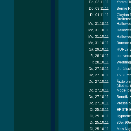
Do, 03.11.11
Yamm! Te
Do, 03.11.11
Bernie R
Di, 01.11.11
Clayton 
Breitense
Mo, 31.10.11
Hallowee
Mo, 31.10.11
Hallowee
Mo, 31.10.11
Hallowee
Mo, 31.10.11
Barman of
Sa, 29.10.11
HURLY BU
Fr, 28.10.11
con:verse
Fr, 28.10.11
Wedding 
Do, 27.10.11
die fals
Do, 27.10.11
16. Zürc
Do, 27.10.11
Ärzte oh
(dietmar)
Do, 27.10.11
Modellb
Do, 27.10.11
Benefiz K
Do, 27.10.11
Presselo
Di, 25.10.11
ERSTE BA
Di, 25.10.11
Hypnotic 
Di, 25.10.11
80er 90er
Di, 25.10.11
Miss Nigh