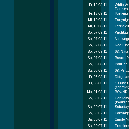
Fr, 12.08.11
White Wi
Deutsch 
Fr, 12.08.11
Partynig
Mi, 10.08.11
Partynig
Mi, 10.08.11
Letzte Al
So, 07.08.11
Kirchtag 
So, 07.08.11
Mellwege
So, 07.08.11
Rad Clas
So, 07.08.11
63. Nass
So, 07.08.11
Bascot 2
Sa, 06.08.11
BallCanC
Sa, 06.08.11
68. Villa
Fr, 05.08.11
Didge an
Fr, 05.08.11
Casino C
(schmidi
Mo, 01.08.11
BOUND M
Sa, 30.07.11
Gentleman
(freaksho
Sa, 30.07.11
Saturday
Sa, 30.07.11
Partynigh
Sa, 30.07.11
Single N
Sa, 30.07.11
Premiere