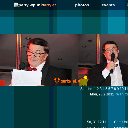
party.at
photos
events
Streifen:
1
2
3
4
5
6
7
8
9
10
1
Mon, 28.2.2011
Wahl zu
Sa, 31.12.11
Cam Unif