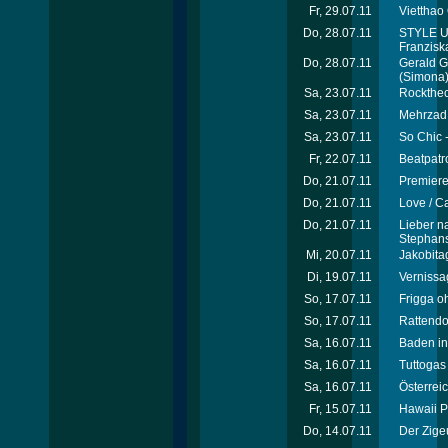
Fr, 29.07.11
Vietthao
Do, 28.07.11
STYLE U
Franzisk
Do, 28.07.11
Gerald G
(Simona
Sa, 23.07.11
Rocktheci
Sa, 23.07.11
Mehrzad 
Sa, 23.07.11
So Chic 
Fr, 22.07.11
Beatpatro
Do, 21.07.11
Premiere
Do, 21.07.11
Love / C
Do, 21.07.11
Lieber na
Stephans
Mi, 20.07.11
Jakobita
Di, 19.07.11
Vernissa
So, 17.07.11
Frigga o
So, 17.07.11
Rattendor
Sa, 16.07.11
Baden in
Sa, 16.07.11
Tuttogas 
Sa, 16.07.11
Österrei
Fr, 15.07.11
Hawaii P
Do, 14.07.11
Der Zige