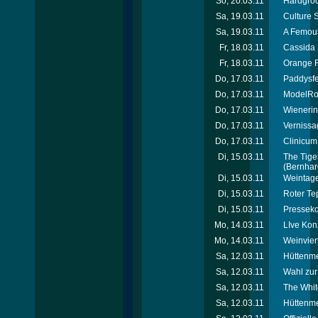
So, 20.03.11
Hardgroo
Sa, 19.03.11
Culture 
Sa, 19.03.11
A Femous
Fr, 18.03.11
Cassida 
Fr, 18.03.11
Orange F
Do, 17.03.11
Paddysfes
Do, 17.03.11
ModelRoa
Do, 17.03.11
Wienerin
Do, 17.03.11
Vernissa
Do, 17.03.11
Clinicum
Di, 15.03.11
The Tige
(Bernhar
Di, 15.03.11
Weintage
Di, 15.03.11
Roter Te
Di, 15.03.11
Presseko
Mo, 14.03.11
LIve Konz
Mo, 14.03.11
Weinvier
Sa, 12.03.11
Hüttenmei
Sa, 12.03.11
Wahl zur
Sa, 12.03.11
The Whit
Sa, 12.03.11
Hüttenmei