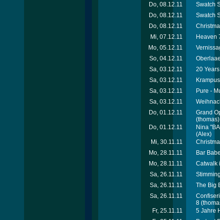
Do, 08.12.11
Swatch S
Do, 08.12.11
Swatch S
Do, 08.12.11
Christma
Mi, 07.12.11
Heaven 7
Mo, 05.12.11
Vernissa
So, 04.12.11
Oberlaae
Sa, 03.12.11
20 Years 
Sa, 03.12.11
Krampusp
Sa, 03.12.11
Pure - M
Sa, 03.12.11
Weihnach
Do, 01.12.11
Grand Op
(thomas)
Do, 01.12.11
Nina "BA
(Alex)
Mi, 30.11.11
Christma
Mo, 28.11.11
Bar Babe
Mo, 28.11.11
Catwalk 
Sa, 26.11.11
Stimming
Sa, 26.11.11
The Big 
Sa, 26.11.11
Confiser
8
(thoma
Fr, 25.11.11
5 Jahre 