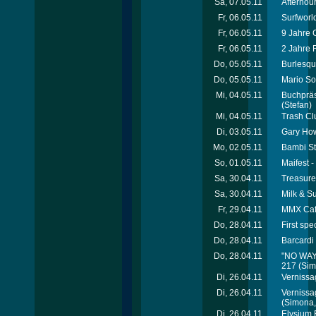
Sa, 07.05.11
Afterhour
Fr, 06.05.11
Surfworld
Fr, 06.05.11
9 Jahre 
Fr, 06.05.11
2 Jahre 
Do, 05.05.11
Burlesque
Do, 05.05.11
Mario So
Mi, 04.05.11
Buchpräs
(Stefan)
Mi, 04.05.11
Trash Cl
Di, 03.05.11
Gary How
Mo, 02.05.11
Bambi St
So, 01.05.11
Maifest -
Sa, 30.04.11
Treasure
Sa, 30.04.11
Milk & S
Fr, 29.04.11
MMX Café
Do, 28.04.11
First spe
Do, 28.04.11
Barcardi
Do, 28.04.11
"NO WAY"
217
(Simo
Di, 26.04.11
Vernissa
Di, 26.04.11
Vernissa
(Simona, 
Di, 26.04.11
Elysium 