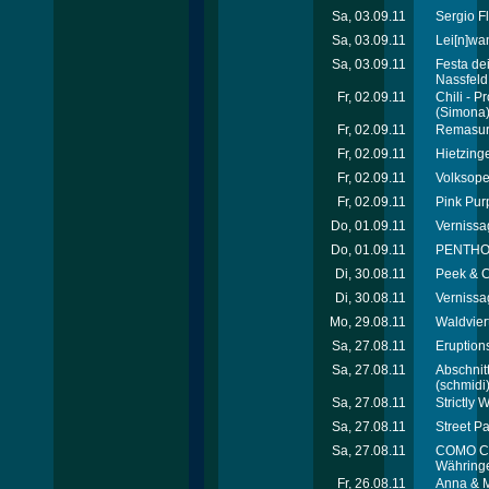
Sa, 03.09.11
Sergio F
Sa, 03.09.11
Lei[n]wa
Sa, 03.09.11
Festa dei
Nassfeld
Fr, 02.09.11
Chili - 
(Simona
Fr, 02.09.11
Remasuri
Fr, 02.09.11
Hietzinge
Fr, 02.09.11
Volksope
Fr, 02.09.11
Pink Pur
Do, 01.09.11
Vernissa
Do, 01.09.11
PENTHOUS
Di, 30.08.11
Peek & 
Di, 30.08.11
Vernissag
Mo, 29.08.11
Waldvier
Sa, 27.08.11
Eruptions
Sa, 27.08.11
Abschnit
(schmidi
Sa, 27.08.11
Strictly 
Sa, 27.08.11
Street P
Sa, 27.08.11
COMO CL
Währinge
Fr, 26.08.11
Anna & M