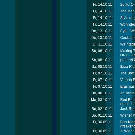
Fr, 14.10.11
26. KTO -
Fr, 14.10.11
The Mans
Fr, 14.10.11
Style up 
Fr, 14.10.11
Wohndes
Do, 13.10.11
Eybl - W
Do, 13.10.11
Cocktailt
Di, 11.10.11
Weintage
Sa, 08.10.11
Making T
ORTH, R
Sa, 08.10.11
praterei
Sa, 08.10.11
Ibiza F*
Fr, 07.10.11
The Box 
Fr, 07.10.11
Vienna F
Fr, 07.10.11
Erasmus 
Do, 06.10.11
15 Jahre
Mo, 03.10.11
Red Bull
(freaksho
So, 02.10.11
Jack Roc
Sa, 01.10.11
Wiener W
Fr, 30.09.11
Boo-King
(freaksho
Fr, 30.09.11
1. Wiene