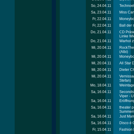
So, 24.04.11
Technoel
Sa, 23.04.11
Miss Can
Fr, 22.04.11
Moneyboy
Fr, 22.04.11
Ball der
Do, 21.04.11
CD Präse
Linke Wi
Do, 21.04.11
Warhol z
Mi, 20.04.11
RockThe
(Albi)
Mi, 20.04.11
Moneyboy
Mi, 20.04.11
All Star 
Mi, 20.04.11
Dieter Ch
Mi, 20.04.11
Vernissa
Stefan)
Mo, 18.04.11
Weintage
Sa, 16.04.11
Secondsig
Viper - 
Sa, 16.04.11
Eröffnun
Sa, 16.04.11
theater 
Summers
Sa, 16.04.11
Just Mar
Sa, 16.04.11
Disco é 
Fr, 15.04.11
Fashion 