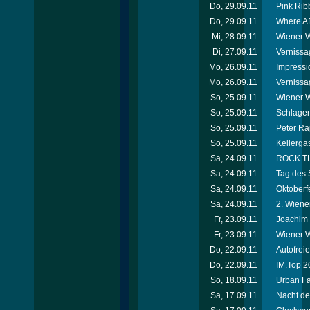
Do, 29.09.11
Pink Rib
Do, 29.09.11
Where AR
Mi, 28.09.11
Wiener W
Di, 27.09.11
Vernissa
Mo, 26.09.11
Impressi
Mo, 26.09.11
Vernissa
So, 25.09.11
Wiener W
So, 25.09.11
Schlager
So, 25.09.11
Peter Ra
So, 25.09.11
Kellerga
Sa, 24.09.11
ROCK THE
Sa, 24.09.11
Tag des 
Sa, 24.09.11
Oktoberf
Sa, 24.09.11
2. Wiene
Fr, 23.09.11
Joachim 
Fr, 23.09.11
Wiener W
Do, 22.09.11
Autofrei
Do, 22.09.11
IM.Top 2
So, 18.09.11
Urban Fa
Sa, 17.09.11
Nacht de