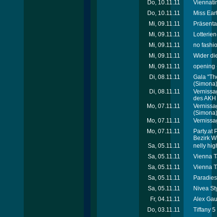
Do, 10.11.11
Viennati
Do, 10.11.11
Miss Ear
Mi, 09.11.11
Präsenta
Mi, 09.11.11
Lotterie
Mi, 09.11.11
no fashio
Mi, 09.11.11
Wider di
Mi, 09.11.11
opening -
Di, 08.11.11
Gala "Th
(Simona
Di, 08.11.11
Vernissa
des AKH
Mo, 07.11.11
Vernissa
(Simona
Mo, 07.11.11
Vernissa
Mo, 07.11.11
Party.at 
Bezirk W
Sa, 05.11.11
nelly hig
Sa, 05.11.11
Vienna T
Sa, 05.11.11
Vienna Ta
Sa, 05.11.11
Paradies
Sa, 05.11.11
Nivea St
Fr, 04.11.11
Alex Gau
Do, 03.11.11
Tiffany 5