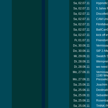
Sa, 02.07.11
Hypnotic
Sa, 02.07.11
5 Jahre
Sa, 02.07.11
Discofie
Sa, 02.07.11
CAM Unif
Sa, 02.07.11
Filmfsti
Sa, 02.07.11
BallCanC
Sa, 02.07.11
kick off
Fr, 01.07.11
Friends4
Do, 30.06.11
Vernissa
Do, 30.06.11
SIP 2 Aft
Mi, 29.06.11
Swatch S
Di, 28.06.11
Weinprei
Di, 28.06.11
we need 
Mo, 27.06.11
Vernissag
1180 Wi
Mo, 27.06.11
Presseko
Sa, 25.06.11
Joachim 
Sa, 25.06.11
Destinat
Sa, 25.06.11
Sebastie
Sa, 25.06.11
Rosenbal
Sa, 25.06.11
THINK PI