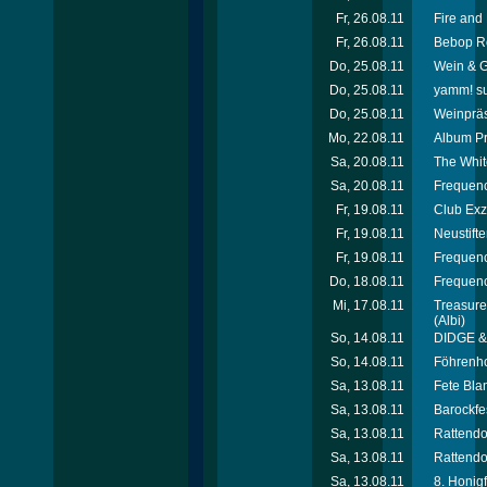
Fr, 26.08.11
Fire and 
Fr, 26.08.11
Bebop Ro
Do, 25.08.11
Wein & G
Do, 25.08.11
yamm! s
Do, 25.08.11
Weinpräs
Mo, 22.08.11
Album Pr
Sa, 20.08.11
The Whit
Sa, 20.08.11
Frequenc
Fr, 19.08.11
Club Exz
Fr, 19.08.11
Neustifte
Fr, 19.08.11
Frequenc
Do, 18.08.11
Frequenc
Mi, 17.08.11
Treasure
(Albi)
So, 14.08.11
DIDGE & 
So, 14.08.11
Föhrenho
Sa, 13.08.11
Fete Bla
Sa, 13.08.11
Barockfe
Sa, 13.08.11
Rattendor
Sa, 13.08.11
Rattendor
Sa, 13.08.11
8. Honig