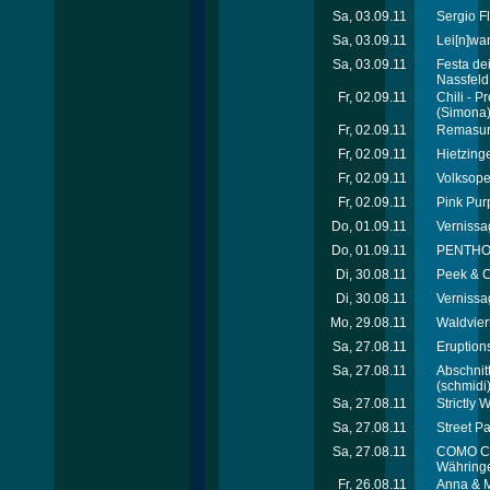
Sa, 03.09.11
Sergio F
Sa, 03.09.11
Lei[n]wa
Sa, 03.09.11
Festa dei
Nassfeld
Fr, 02.09.11
Chili - 
(Simona
Fr, 02.09.11
Remasuri
Fr, 02.09.11
Hietzinge
Fr, 02.09.11
Volksope
Fr, 02.09.11
Pink Pur
Do, 01.09.11
Vernissa
Do, 01.09.11
PENTHOUS
Di, 30.08.11
Peek & 
Di, 30.08.11
Vernissag
Mo, 29.08.11
Waldvier
Sa, 27.08.11
Eruptions
Sa, 27.08.11
Abschnit
(schmidi
Sa, 27.08.11
Strictly 
Sa, 27.08.11
Street P
Sa, 27.08.11
COMO CL
Währinge
Fr, 26.08.11
Anna & M