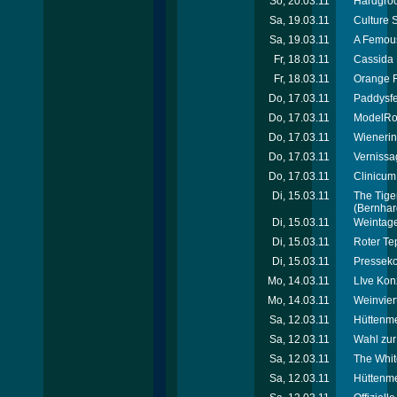
So, 20.03.11
Hardgroo
Sa, 19.03.11
Culture 
Sa, 19.03.11
A Femous
Fr, 18.03.11
Cassida 
Fr, 18.03.11
Orange F
Do, 17.03.11
Paddysfes
Do, 17.03.11
ModelRoa
Do, 17.03.11
Wienerin
Do, 17.03.11
Vernissa
Do, 17.03.11
Clinicum
Di, 15.03.11
The Tige
(Bernhar
Di, 15.03.11
Weintage
Di, 15.03.11
Roter Te
Di, 15.03.11
Presseko
Mo, 14.03.11
LIve Konz
Mo, 14.03.11
Weinvier
Sa, 12.03.11
Hüttenmei
Sa, 12.03.11
Wahl zur
Sa, 12.03.11
The Whit
Sa, 12.03.11
Hüttenmei