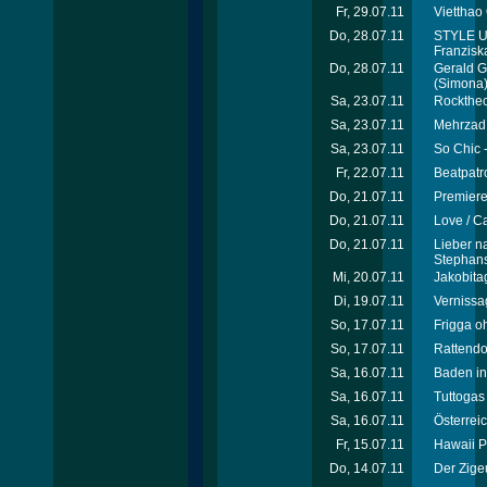
Fr, 29.07.11
Vietthao
Do, 28.07.11
STYLE U
Franzisk
Do, 28.07.11
Gerald G
(Simona
Sa, 23.07.11
Rocktheci
Sa, 23.07.11
Mehrzad 
Sa, 23.07.11
So Chic 
Fr, 22.07.11
Beatpatro
Do, 21.07.11
Premiere
Do, 21.07.11
Love / C
Do, 21.07.11
Lieber na
Stephans
Mi, 20.07.11
Jakobita
Di, 19.07.11
Vernissa
So, 17.07.11
Frigga o
So, 17.07.11
Rattendor
Sa, 16.07.11
Baden in
Sa, 16.07.11
Tuttogas 
Sa, 16.07.11
Österrei
Fr, 15.07.11
Hawaii P
Do, 14.07.11
Der Zige