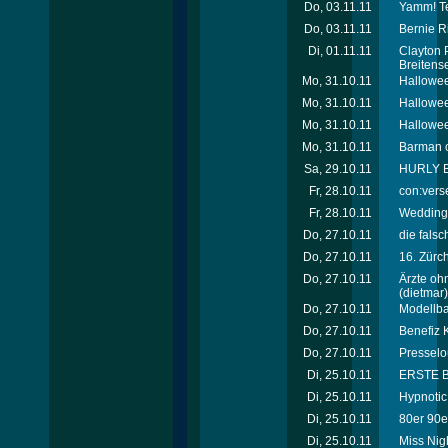
Do, 03.11.11
Yamm! Te
Do, 03.11.11
Bernie R
Di, 01.11.11
Clayton 
Breitense
Mo, 31.10.11
Hallowee
Mo, 31.10.11
Hallowee
Mo, 31.10.11
Hallowee
Mo, 31.10.11
Barman of
Sa, 29.10.11
HURLY BU
Fr, 28.10.11
con:verse
Fr, 28.10.11
Wedding 
Do, 27.10.11
die fals
Do, 27.10.11
16. Zürc
Do, 27.10.11
Ärzte oh
(dietmar)
Do, 27.10.11
Modellb
Do, 27.10.11
Benefiz K
Do, 27.10.11
Presselo
Di, 25.10.11
ERSTE BA
Di, 25.10.11
Hypnotic 
Di, 25.10.11
80er 90er
Di, 25.10.11
Miss Nigh