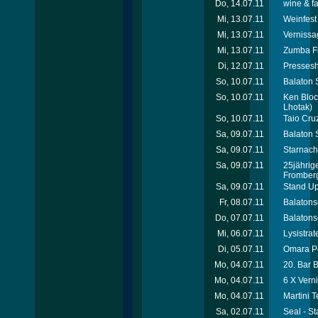
Do, 14.07.11
wine & f
Mi, 13.07.11
Weinfest 
Mi, 13.07.11
Vernissa
Mi, 13.07.11
Zumba Fit
Di, 12.07.11
Pressesh
So, 10.07.11
Balaton 
So, 10.07.11
Ken Bloc
Lhotak)
So, 10.07.11
Taio Cru
Sa, 09.07.11
Balaton 
Sa, 09.07.11
Starnach
Sa, 09.07.11
25jährig
Fromberg
Sa, 09.07.11
Stand Up
Fr, 08.07.11
Balatons
Do, 07.07.11
Balatons
Mi, 06.07.11
Lysistra
Di, 05.07.11
Omara Po
Mo, 04.07.11
20. Bar 
Mo, 04.07.11
6 X Vern
Mo, 04.07.11
Martini 
Sa, 02.07.11
Seal - S