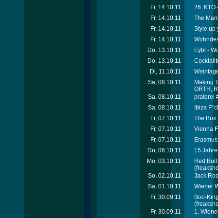
Fr, 14.10.11
26. KTO -
Fr, 14.10.11
The Mans
Fr, 14.10.11
Style up 
Fr, 14.10.11
Wohndes
Do, 13.10.11
Eybl - W
Do, 13.10.11
Cocktailt
Di, 11.10.11
Weintage
Sa, 08.10.11
Making T
ORTH, R
Sa, 08.10.11
praterei
Sa, 08.10.11
Ibiza F*
Fr, 07.10.11
The Box 
Fr, 07.10.11
Vienna F
Fr, 07.10.11
Erasmus 
Do, 06.10.11
15 Jahre
Mo, 03.10.11
Red Bull
(freaksho
So, 02.10.11
Jack Roc
Sa, 01.10.11
Wiener W
Fr, 30.09.11
Boo-King
(freaksho
Fr, 30.09.11
1. Wiene