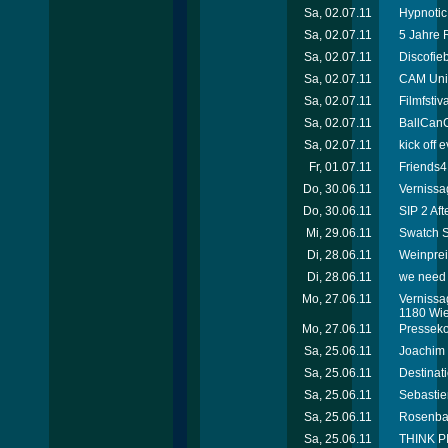
Sa, 02.07.11
Hypnotic
Sa, 02.07.11
5 Jahre
Sa, 02.07.11
Discofie
Sa, 02.07.11
CAM Unif
Sa, 02.07.11
Filmfsti
Sa, 02.07.11
BallCanC
Sa, 02.07.11
kick off
Fr, 01.07.11
Friends4
Do, 30.06.11
Vernissa
Do, 30.06.11
SIP 2 Aft
Mi, 29.06.11
Swatch S
Di, 28.06.11
Weinprei
Di, 28.06.11
we need 
Mo, 27.06.11
Vernissag
1180 Wi
Mo, 27.06.11
Presseko
Sa, 25.06.11
Joachim 
Sa, 25.06.11
Destinat
Sa, 25.06.11
Sebastie
Sa, 25.06.11
Rosenbal
Sa, 25.06.11
THINK PI