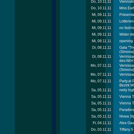
Do, 10.11.11
Viennati
Do, 10.11.11
Miss Ear
Mi, 09.11.11
Präsenta
Mi, 09.11.11
Lotterie
Mi, 09.11.11
no fashio
Mi, 09.11.11
Wider di
Mi, 09.11.11
opening -
Di, 08.11.11
Gala "Th
(Simona
Di, 08.11.11
Vernissa
des AKH
Mo, 07.11.11
Vernissa
(Simona
Mo, 07.11.11
Vernissa
Mo, 07.11.11
Party.at 
Bezirk W
Sa, 05.11.11
nelly hig
Sa, 05.11.11
Vienna T
Sa, 05.11.11
Vienna Ta
Sa, 05.11.11
Paradies
Sa, 05.11.11
Nivea St
Fr, 04.11.11
Alex Gau
Do, 03.11.11
Tiffany 5