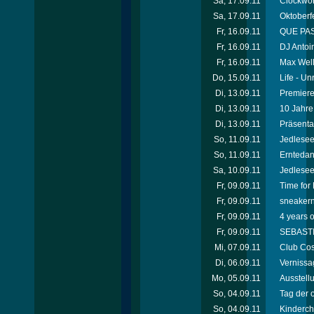
Sa, 17.09.11
Clockwor
Sa, 17.09.11
Oktoberfe
Fr, 16.09.11
QUE PAS
Fr, 16.09.11
DJ Antoi
Fr, 16.09.11
Max Well
Do, 15.09.11
Life - U
Di, 13.09.11
Premiere
Di, 13.09.11
10 Jahre
Di, 13.09.11
Präsenta
So, 11.09.11
Jedleseer
So, 11.09.11
Erntedan
Sa, 10.09.11
Jedleseer
Fr, 09.09.11
Time for
Fr, 09.09.11
sneakern
Fr, 09.09.11
4 years o
Fr, 09.09.11
SEBASTIE
Mi, 07.09.11
Club Cos
Di, 06.09.11
Vernissag
Mo, 05.09.11
Ausstell
So, 04.09.11
Tag der 
So, 04.09.11
Kinderch