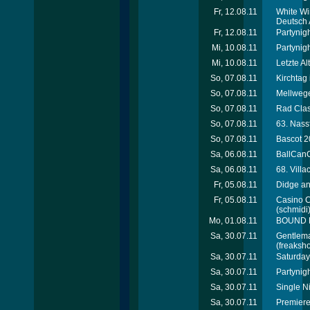
Fr, 12.08.11
White Wi
Deutsch 
Fr, 12.08.11
Partynig
Mi, 10.08.11
Partynig
Mi, 10.08.11
Letzte Al
So, 07.08.11
Kirchtag 
So, 07.08.11
Mellwege
So, 07.08.11
Rad Clas
So, 07.08.11
63. Nass
So, 07.08.11
Bascot 2
Sa, 06.08.11
BallCanC
Sa, 06.08.11
68. Villa
Fr, 05.08.11
Didge an
Fr, 05.08.11
Casino C
(schmidi
Mo, 01.08.11
BOUND M
Sa, 30.07.11
Gentleman
(freaksho
Sa, 30.07.11
Saturday
Sa, 30.07.11
Partynigh
Sa, 30.07.11
Single N
Sa, 30.07.11
Premiere