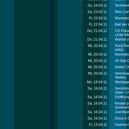
So, 24.04.11
Technoel
Sa, 23.04.11
Miss Can
Fr, 22.04.11
Moneyboy
Fr, 22.04.11
Ball der
Do, 21.04.11
CD Präse
Linke Wi
Do, 21.04.11
Warhol z
Mi, 20.04.11
RockThe
(Albi)
Mi, 20.04.11
Moneyboy
Mi, 20.04.11
All Star 
Mi, 20.04.11
Dieter Ch
Mi, 20.04.11
Vernissa
Stefan)
Mo, 18.04.11
Weintage
Sa, 16.04.11
Secondsig
Viper - 
Sa, 16.04.11
Eröffnun
Sa, 16.04.11
theater 
Summers
Sa, 16.04.11
Just Mar
Sa, 16.04.11
Disco é 
Fr, 15.04.11
Fashion 