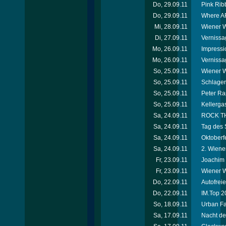
Do, 29.09.11
Pink Rib
Do, 29.09.11
Where AR
Mi, 28.09.11
Wiener W
Di, 27.09.11
Vernissa
Mo, 26.09.11
Impressi
Mo, 26.09.11
Vernissa
So, 25.09.11
Wiener W
So, 25.09.11
Schlager
So, 25.09.11
Peter Ra
So, 25.09.11
Kellerga
Sa, 24.09.11
ROCK THE
Sa, 24.09.11
Tag des 
Sa, 24.09.11
Oktoberf
Sa, 24.09.11
2. Wiene
Fr, 23.09.11
Joachim 
Fr, 23.09.11
Wiener W
Do, 22.09.11
Autofrei
Do, 22.09.11
IM.Top 2
So, 18.09.11
Urban Fa
Sa, 17.09.11
Nacht de