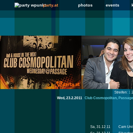
party.at
photos
events
Streifen:
1
Wed, 23.2.2011
Club Cosmopolitan, Passag
Sa, 31.12.11
Cam Unif