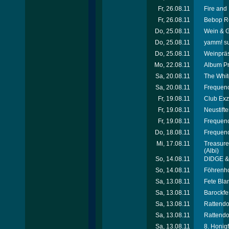
Fr, 26.08.11
Fire and 
Fr, 26.08.11
Bebop Ro
Do, 25.08.11
Wein & G
Do, 25.08.11
yamm! s
Do, 25.08.11
Weinpräs
Mo, 22.08.11
Album Pr
Sa, 20.08.11
The Whit
Sa, 20.08.11
Frequenc
Fr, 19.08.11
Club Exz
Fr, 19.08.11
Neustifte
Fr, 19.08.11
Frequenc
Do, 18.08.11
Frequenc
Mi, 17.08.11
Treasure
(Albi)
So, 14.08.11
DIDGE & 
So, 14.08.11
Föhrenho
Sa, 13.08.11
Fete Bla
Sa, 13.08.11
Barockfe
Sa, 13.08.11
Rattendor
Sa, 13.08.11
Rattendor
Sa, 13.08.11
8. Honig