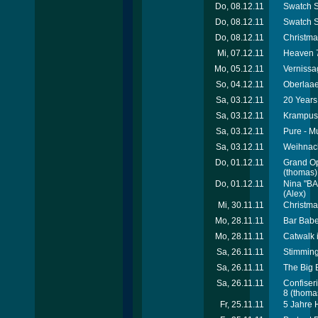
Do, 08.12.11
Swatch S
Do, 08.12.11
Swatch S
Do, 08.12.11
Christma
Mi, 07.12.11
Heaven 7
Mo, 05.12.11
Vernissa
So, 04.12.11
Oberlaae
Sa, 03.12.11
20 Years 
Sa, 03.12.11
Krampusp
Sa, 03.12.11
Pure - M
Sa, 03.12.11
Weihnach
Do, 01.12.11
Grand Op
(thomas)
Do, 01.12.11
Nina "BA
(Alex)
Mi, 30.11.11
Christma
Mo, 28.11.11
Bar Babe
Mo, 28.11.11
Catwalk 
Sa, 26.11.11
Stimming
Sa, 26.11.11
The Big 
Sa, 26.11.11
Confiser
8
(thoma
Fr, 25.11.11
5 Jahre 