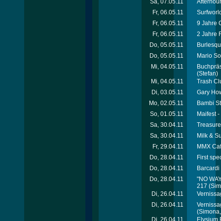
Sa, 07.05.11
Afterhour
Fr, 06.05.11
Surfworld
Fr, 06.05.11
9 Jahre 
Fr, 06.05.11
2 Jahre 
Do, 05.05.11
Burlesque
Do, 05.05.11
Mario So
Mi, 04.05.11
Buchpräs
(Stefan)
Mi, 04.05.11
Trash Cl
Di, 03.05.11
Gary How
Mo, 02.05.11
Bambi St
So, 01.05.11
Maifest -
Sa, 30.04.11
Treasure
Sa, 30.04.11
Milk & S
Fr, 29.04.11
MMX Café
Do, 28.04.11
First spe
Do, 28.04.11
Barcardi
Do, 28.04.11
"NO WAY"
217
(Simo
Di, 26.04.11
Vernissa
Di, 26.04.11
Vernissa
(Simona, 
Di, 26.04.11
Elysium 