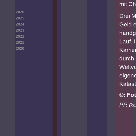
mit C
2026
Drei M
2025
Geld e
2024
2023
handgr
2022
Lauf. 
2021
2020
Karrie
durch 
Weltvo
eigen
Katast
©: Fo
PR
(
ke