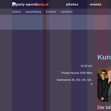
party.at
photos
events
bühne
ausstellung
konzert
nachlese
Kun
19.30 Uhr
Theater Akzent 1040 Wien
Kartenpreis:36,-/30,-/24,-/18,-
€
Die b