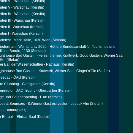
iten VI - Warschau
(Kerstin)
iten V - Warschau
(Kerstin)
iten IV - Warschau
(Kerstin)
iten III - Warschau
(Kerstin)
iten II - Warschau
(Kerstin)
iten I - Warschau
(Kerstin)
defest - Marx Halle, 1030 Wien
(Simona)
iedermann Weincharity 2025 - Höhere Bundesanstalt für Tourismus und
tliche Berufe, 1130
(Simona)
ghthouse Bad Gastein - Felsentherme, Kraftwerk, Good Gastein, Wiener Saal,
'Gin
(Stefan)
er Ball der Wissenschaften - Rathaus
(Kerstin)
ghthouse Bad Gastein - Kratwerk, Wiener Saal, Ginger'n'Gin
(Stefan)
uesday - ÖAG
(Kerstin)
re Clubbing - Gleisgarten
(Kerstin)
enregion DAC Trophy - Gleisgarten
(Kerstin)
ge und Galerieopening - L.art
(Kerstin)
bes & Bouncers - 8.Wiener Gastrosilvester - Lugeck Alm
(Stefan)
ll - Hofburg
(iris)
r Ehrball - Ehrbar Saal
(Kerstin)