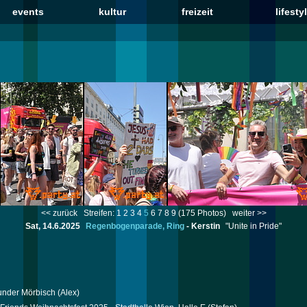
events
kultur
freizeit
lifesty
<< zurück
Streifen:
1
2
3
4
5
6
7
8
9
(175 Photos)
weiter >>
Sat, 14.6.2025
Regenbogenparade, Ring
-
Kerstin
"Unite in Pride"
under Mörbisch
(Alex)