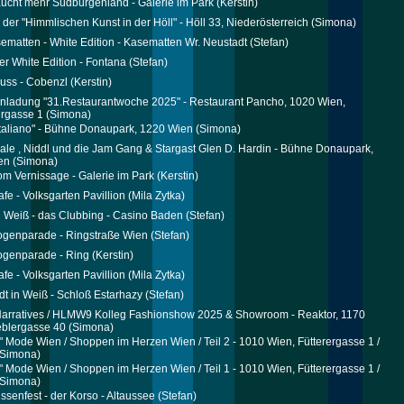
ucht mehr Südburgenland - Galerie im Park
(Kerstin)
l der "Himmlischen Kunst in der Höll" - Höll 33, Niederösterreich
(Simona)
ematten - White Edition - Kasematten Wr. Neustadt
(Stefan)
er White Edition - Fontana
(Stefan)
uss - Cobenzl
(Kerstin)
nladung "31.Restaurantwoche 2025" - Restaurant Pancho, 1020 Wien,
rgasse 1
(Simona)
taliano" - Bühne Donaupark, 1220 Wien
(Simona)
ale , Niddl und die Jam Gang & Stargast Glen D. Hardin - Bühne Donaupark,
en
(Simona)
m Vernissage - Galerie im Park
(Kerstin)
afe - Volksgarten Pavillion
(Mila Zytka)
 Weiß - das Clubbing - Casino Baden
(Stefan)
genparade - Ringstraße Wien
(Stefan)
genparade - Ring
(Kerstin)
afe - Volksgarten Pavillion
(Mila Zytka)
dt in Weiß - Schloß Estarhazy
(Stefan)
arratives / HLMW9 Kolleg Fashionshow 2025 & Showroom - Reaktor, 1170
eblergasse 40
(Simona)
e" Mode Wien / Shoppen im Herzen Wien / Teil 2 - 1010 Wien, Fütterergasse 1 /
Simona)
e" Mode Wien / Shoppen im Herzen Wien / Teil 1 - 1010 Wien, Fütterergasse 1 /
Simona)
issenfest - der Korso - Altaussee
(Stefan)