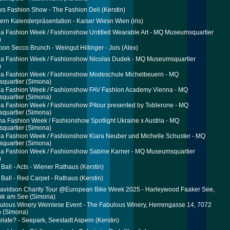
s Fashion Show - The Fashion Deli
(Kerstin)
rn Kalenderpräsentation - Kaiser Wiesn Wien
(iris)
a Fashion Week / Fashionshow Untitled Wearable Art - MQ Museumsquartier
)
bon Secco Brunch - Weingut Hillinger - Jois
(Alex)
na Fashion Week / Fashionshow Nicolas Dudek - MQ Museumsquartier
)
na Fashion Week / Fashionshow Modeschule Michelbeuern - MQ
quartier
(Simona)
na Fashion Week / Fashionshow FAV Fashion Academy Vienna - MQ
quartier
(Simona)
a Fashion Week / Fashionshow Pitour presented by Toblerone - MQ
quartier
(Simona)
na Fashion Week / Fashionshow Spotlight Ukraine x Austria - MQ
quartier
(Simona)
a Fashion Week / Fashionshow Klara Neuber und Michelle Schuster - MQ
quartier
(Simona)
na Fashion Week / Fashionshow Sabine Karner - MQ Museumsquartier
)
 Ball - Acts - Wiener Rathaus
(Kerstin)
y Ball - Red Carpet - Rathaus
(Kerstin)
avidson Charity Tour @European Bike Week 2025 - Harleywood Faaker See,
ak am See
(Simona)
ulous Winery Weinlese Event - The Fabulous Winery, Herrengasse 14, 7072
h
(Simona)
elate? - Seepark, Seestadt Aspern
(Kerstin)