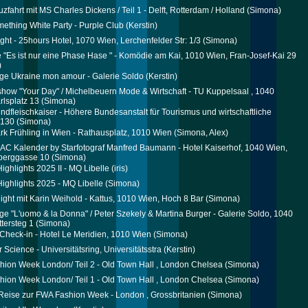
zfahrt mit MS Charles Dickens / Teil 1 - Delft, Rotterdam / Holland
(Simona)
mething White Party - Purple Club
(Kerstin)
ight - 25hours Hotel, 1070 Wien, Lerchenfelder Str: 1/3
(Simona)
 "Es ist nur eine Phase Hase " - Komödie am Kai, 1010 Wien, Fran-Josef-Kai 29
)
ge Ukraine mon amour - Galerie Soldo
(Kerstin)
how "Your Day" / Michelbeuern Mode & Wirtschaft - TU Kuppelsaal , 1040
rlsplatz 13
(Simona)
indfleischkaiser - Höhere Bundesanstalt für Tourismus und wirtschaftliche
1130
(Simona)
rk Frühling in Wien - Rathausplatz, 1010 Wien
(Simona, Alex)
 Kalender by Starfotograf Manfred Baumann - Hotel Kaiserhof, 1040 Wien,
berggasse 10
(Simona)
ighlights 2025 II - MQ Libelle
(iris)
ighlights 2025 - MQ Libelle
(Simona)
ight mit Karin Weihold - Kattus, 1010 Wien, Hoch 8 Bar
(Simona)
ge "L'uomo & la Donna" / Peter Szekely & Martina Burger - Galerie Soldo, 1040
ttersteg 1
(Simona)
Check-in - Hotel Le Meridien, 1010 Wien
(Simona)
 Science - Universitätsring, Universitätsstra
(Kerstin)
ion Week London/ Teil 2 - Old Town Hall , London Chelsea
(Simona)
ion Week London/ Teil 1 - Old Town Hall , London Chelsea
(Simona)
eise zur FWA Fashion Week - London , Grossbritanien
(Simona)