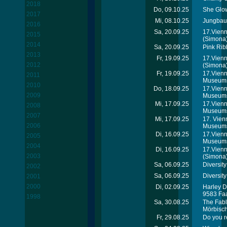
2018
Do, 09.10.25
She Glow
2017
Mi, 08.10.25
Jungbaue
2016
Sa, 20.09.25
17.Vienn
2015
(Simona
2014
Sa, 20.09.25
Pink Rib
2013
Fr, 19.09.25
17.Vien
2012
(Simona
Fr, 19.09.25
17.Vien
2011
Museums
2010
Do, 18.09.25
17.Vien
2009
Museums
Mi, 17.09.25
17.Vienn
2008
Museums
2007
Mi, 17.09.25
17. Vien
2006
Museums
Di, 16.09.25
17.Vienn
2005
Museums
2004
Di, 16.09.25
17.Vien
2003
(Simona
Sa, 06.09.25
Diversity
2002
Sa, 06.09.25
Diversit
2001
2000
Di, 02.09.25
Harley D
9583 Fa
1998
Sa, 30.08.25
The Fabl
Mörbisc
Fr, 29.08.25
Do you r