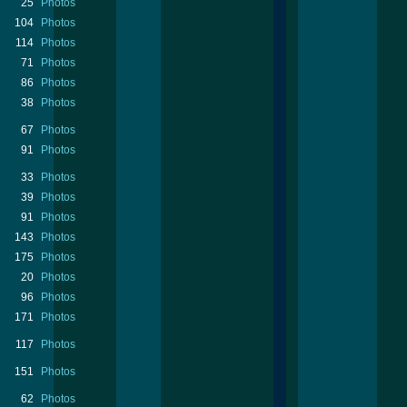
25
Photos
104
Photos
114
Photos
71
Photos
86
Photos
38
Photos
67
Photos
91
Photos
33
Photos
39
Photos
91
Photos
143
Photos
175
Photos
20
Photos
96
Photos
171
Photos
117
Photos
151
Photos
62
Photos