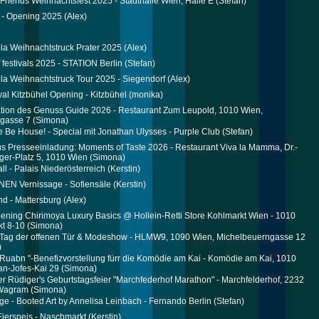
Friends Weihnachtsfest 2025 - Stadthalle Wien, Halle E
(Stefan)
 - Opening 2025
(Alex)
a Weihnachtstruck Prater 2025
(Alex)
f festivals 2025 - STATION Berlin
(Stefan)
a Weihnachtstruck Tour 2025 - Siegendorf
(Alex)
ival Kitzbühel Opening - Kitzbühel
(monika)
tion des Genuss Guide 2026 - Restaurant Zum Leupold, 1010 Wien,
ngasse 7
(Simona)
e Be House! - Special mit Jonathan Ulysses - Purple Club
(Stefan)
us Presseeinladung: Moments of Taste 2026 - Restaurant Viva la Mamma, Dr.-
ger-Platz 5, 1010 Wien
(Simona)
ll - Palais Niederösterreich
(Kerstin)
EN Vernissage - Sofiensäle
(Kerstin)
d - Mattersburg
(Alex)
ening Chirimoya Luxury Basics @ Hollein-Retti Store Kohlmarkt Wien - 1010
t 8-10
(Simona)
ag der offenen Tür & Modeshow - HLMW9, 1090 Wien, Michelbeuerngasse 12
)
 Ruabn "-Benefizvorstellung fürr die Komödie am Kai - Komödie am Kai, 1010
an-Jofes-Kai 29
(Simona)
r Rüdiger's Geburtstagsfeier "Marchfederhof Marathon" - Marchfelderhof, 2232
Wagram
(Simona)
ge - Booted Art by Annelisa Leinbach - Fernando Berlin
(Stefan)
Eierspeis - Naschmarkt
(Kerstin)