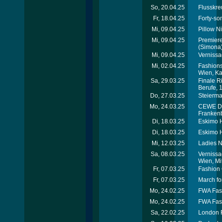
So, 20.04.25
Flusskreu
Fr, 18.04.25
Forty-so
Mi, 09.04.25
Pillow N
Mi, 09.04.25
Premiere
(Simona
Mi, 09.04.25
Vernissa
Mi, 02.04.25
Fashions
Wien, Ka
Sa, 29.03.25
Finale R
Berufe, 
Do, 27.03.25
Steierma
Mo, 24.03.25
CEWE DAC
Franken
Di, 18.03.25
Eskimo H
Di, 18.03.25
Eskimo H
Mi, 12.03.25
Ladies N
Sa, 08.03.25
Vernissa
Wien, Mi
Fr, 07.03.25
Fashion 
Fr, 07.03.25
March for
Mo, 24.02.25
FWA Fash
Mo, 24.02.25
FWA Fash
Sa, 22.02.25
London R