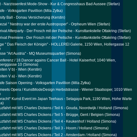
t - Narzissenfest Mode-Show - Kur & Congresshaus Bad Aussee
(Stefan)
afe - Volksgarten Pavillion
(Mila Zytka)
sity Ball - Donau Versicherung
(Kerstin)
ezal " Nestroy war der erste Austropoper" - Orpheum Wien
(Stefan)
rivat Afterparty - Der Frosch mit der Peitsche - Kunsttankstelle Ottakring
(Stefan)
rivat Premiere - Der Frosch mit der Peitsche - Kunsttankstelle Ottakring
(Stefan)
ge " Das Fleisch der Königin" - HOLLEREI Galerie, 1150 Wien, Hollergasse 12
)
se "Art Austria" - MQ Museumsquartier
(Simona)
nferenz / 18.Dancer agains Cancer Ball - Hotel Kaiserhof, 1040 Wien,
berggasse 10
(Simona)
iten V b) - Wien
(Kerstin)
iten V a) - Wien
(Kerstin)
afe Saison Opening - Volksgarten Pavillion
(Mila Zytka)
meets Opera / KunstModeDesign Herbststrasse - Wiener Staatsoper, 1010 Wien
)
racht* Kunst Event im Japan Teehaus - Setagaya Park, 1190 Wien, Hohe Warte
a)
uzfahrt mit MS Charles Dickens / Teil 6 - Gouda, Noordwijk / Holland
(Simona)
uzfahrt mit MS Charles Dickens / Teil 5 - Brügge, Gent / Belgien
(Simona)
uzfahrt mit MS Charles Dickens / Teil 4 - Keukenhof / Holland
(Simona)
uzfahrt mit MS Charles Dickens / Teil 3 - Hoorn / Holland
(Simona)
uzfahrt mit MS Charles Dickens / Teil 2 - Amsterdam / Holland
(Simona)