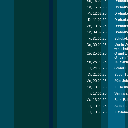
So, 16.02.25
Dreharbe
Sa, 15.02.25
Dreharbe
Mi, 12.02.25
Dreharbe
Di, 11.02.25
Dreharbe
Mo, 10.02.25
Dreharbe
So, 09.02.25
Dreharbe
Fr, 31.01.25
Schokola
Do, 30.01.25
Martin W
wirtschaf
Sa, 25.01.25
Grand Li
Ginger'n
Sa, 25.01.25
10. Wien
Fr, 24.01.25
Grand Li
Di, 21.01.25
Super T
Mo, 20.01.25
20er Jah
Sa, 18.01.25
1. Therm
Fr, 17.01.25
Vernissa
Mo, 13.01.25
Bars, Ba
Fr, 10.01.25
Steirerba
Fr, 10.01.25
1. Wiene