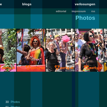
le
blogs
verlosungen
editorial
impressum
rss
Photos
30
Photos