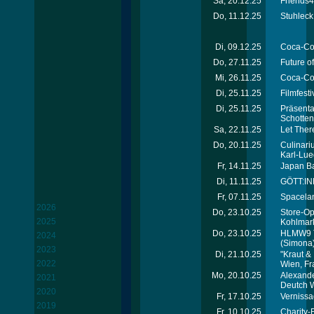
Sa, 20.12.25
Friends4
Do, 11.12.25
Stuhleck
Di, 09.12.25
Coca-Col
Do, 27.11.25
Future o
Mi, 26.11.25
Coca-Col
Di, 25.11.25
Filmfest
Di, 25.11.25
Präsenta
Schotte
Sa, 22.11.25
Let Ther
Do, 20.11.25
Culinari
Karl-Lue
Fr, 14.11.25
Japan Ba
Di, 11.11.25
GÖTT:INN
Fr, 07.11.25
Spacelan
2026
Do, 23.10.25
Store-Op
2025
Kohlmark
Do, 23.10.25
HLMW9 T
2024
(Simona
2023
Di, 21.10.25
"Kraut &
2022
Wien, Fr
Mo, 20.10.25
Alexande
2021
Deutch 
2020
Fr, 17.10.25
Vernissa
2019
Fr, 10.10.25
Charity-