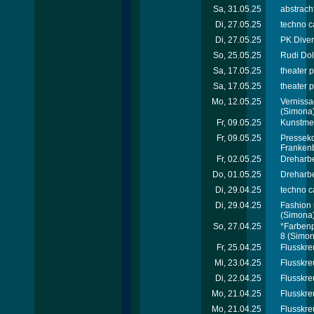
Sa, 31.05.25
abstrach
Di, 27.05.25
techno c
Di, 27.05.25
PK Diver
So, 25.05.25
Rudi Dol
Sa, 17.05.25
theater p
Sa, 17.05.25
theater p
Mo, 12.05.25
Vernissa
(Simona
Fr, 09.05.25
Kunstmes
Fr, 09.05.25
Presseko
Franken
Fr, 02.05.25
Dreharbe
Do, 01.05.25
Dreharbe
Di, 29.04.25
techno c
Di, 29.04.25
Fashion 
(Simona
So, 27.04.25
*Farbenp
8
(Simon
Fr, 25.04.25
Flusskre
Mi, 23.04.25
Flusskre
Di, 22.04.25
Flusskre
Mo, 21.04.25
Flusskre
Mo, 21.04.25
Flusskre