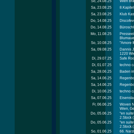
So, 24.08.25
Wien bra
Sa, 23.08.25
8.Kapite
Sa, 23.08.25
Klub Kas
Do, 14.08.25
Discofev
Do, 14.08.25
Büroschl
Mo, 11.08.25
Presseei
Blumaue
So, 10.08.25
"Amore I
Sa, 09.08.25
Dannis J
1220 Wi
Di, 29.07.25
Safe Roo
Di, 01.07.25
techno c
Sa, 28.06.25
Baden in
Sa, 14.06.25
Regenbo
Sa, 14.06.25
Regenbo
Di, 10.06.25
techno c
Sa, 07.06.25
Eisensta
Fr, 06.06.25
Woven N
Wien, G
Do, 05.06.25
"en suit
2.Stock
(
Do, 05.06.25
"en suit
2.Stock
(
So, 01.06.25
66. Narz