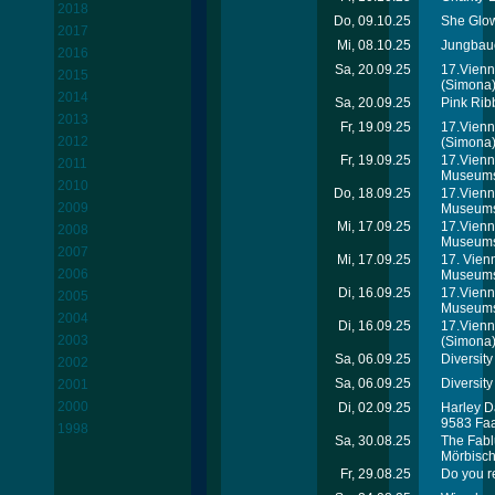
2018
Do, 09.10.25
She Glow
2017
Mi, 08.10.25
Jungbaue
2016
Sa, 20.09.25
17.Vienn
2015
(Simona
2014
Sa, 20.09.25
Pink Rib
2013
Fr, 19.09.25
17.Vienn
2012
(Simona
Fr, 19.09.25
17.Vienn
2011
Museums
2010
Do, 18.09.25
17.Vienn
2009
Museums
Mi, 17.09.25
17.Vienn
2008
Museums
2007
Mi, 17.09.25
17. Vien
2006
Museums
Di, 16.09.25
17.Vienn
2005
Museums
2004
Di, 16.09.25
17.Vienn
2003
(Simona
Sa, 06.09.25
Diversity
2002
Sa, 06.09.25
Diversity
2001
2000
Di, 02.09.25
Harley D
9583 Fa
1998
Sa, 30.08.25
The Fabl
Mörbisc
Fr, 29.08.25
Do you r