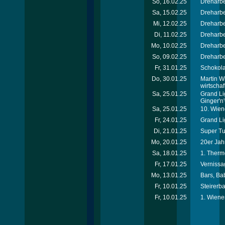
So, 16.02.25
Dreharbe
Sa, 15.02.25
Dreharbe
Mi, 12.02.25
Dreharbe
Di, 11.02.25
Dreharbe
Mo, 10.02.25
Dreharbe
So, 09.02.25
Dreharbe
Fr, 31.01.25
Schokola
Do, 30.01.25
Martin W
wirtschaf
Sa, 25.01.25
Grand Li
Ginger'n
Sa, 25.01.25
10. Wien
Fr, 24.01.25
Grand Li
Di, 21.01.25
Super T
Mo, 20.01.25
20er Jah
Sa, 18.01.25
1. Therm
Fr, 17.01.25
Vernissa
Mo, 13.01.25
Bars, Ba
Fr, 10.01.25
Steirerba
Fr, 10.01.25
1. Wiene