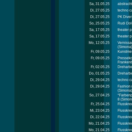
Sa, 31.05.25
abstrach
Di, 27.05.25
techno ca
Di, 27.05.25
PK Diver
So, 25.05.25
Rudi Dol
Sa, 17.05.25
theater p
Sa, 17.05.25
theater p
Mo, 12.05.25
Vernissa
(Simona
Fr, 09.05.25
Kunstmes
Fr, 09.05.25
Presseko
Franken
Fr, 02.05.25
Dreharbe
Do, 01.05.25
Dreharbe
Di, 29.04.25
techno c
Di, 29.04.25
Fashion 
(Simona
So, 27.04.25
*Farbenp
8
(Simon
Fr, 25.04.25
Flusskre
Mi, 23.04.25
Flusskreu
Di, 22.04.25
Flusskreu
Mo, 21.04.25
Flusskreu
Mo, 21.04.25
Flusskre