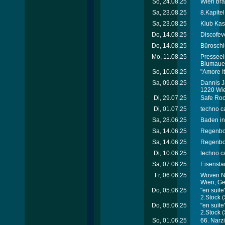
So, 24.08.25
Wien bra
Sa, 23.08.25
8.Kapitel
Sa, 23.08.25
Klub Kas
Do, 14.08.25
Discofev
Do, 14.08.25
Büroschl
Mo, 11.08.25
Presseei
Blumaue
So, 10.08.25
"Amore I
Sa, 09.08.25
Dannis J
1220 Wi
Di, 29.07.25
Safe Roo
Di, 01.07.25
techno ca
Sa, 28.06.25
Baden in
Sa, 14.06.25
Regenbo
Sa, 14.06.25
Regenbo
Di, 10.06.25
techno ca
Sa, 07.06.25
Eisensta
Fr, 06.06.25
Woven Na
Wien, Ge
Do, 05.06.25
"en suit
2.Stock
(
Do, 05.06.25
"en suit
2.Stock
(
So, 01.06.25
66. Narzi