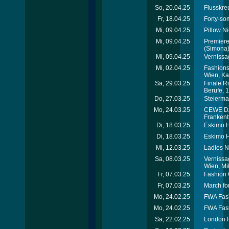
So, 20.04.25
Flusskreu
Fr, 18.04.25
Forty-so
Mi, 09.04.25
Pillow Ni
Mi, 09.04.25
Premiere
(Simona
Mi, 09.04.25
Vernissa
Mi, 02.04.25
Fashions
Wien, Ka
Sa, 29.03.25
Finale R
Berufe, 
Do, 27.03.25
Steierma
Mo, 24.03.25
CEWE DAC
Franken
Di, 18.03.25
Eskimo H
Di, 18.03.25
Eskimo H
Mi, 12.03.25
Ladies N
Sa, 08.03.25
Vernissa
Wien, Mit
Fr, 07.03.25
Fashion 
Fr, 07.03.25
March for
Mo, 24.02.25
FWA Fash
Mo, 24.02.25
FWA Fash
Sa, 22.02.25
London R