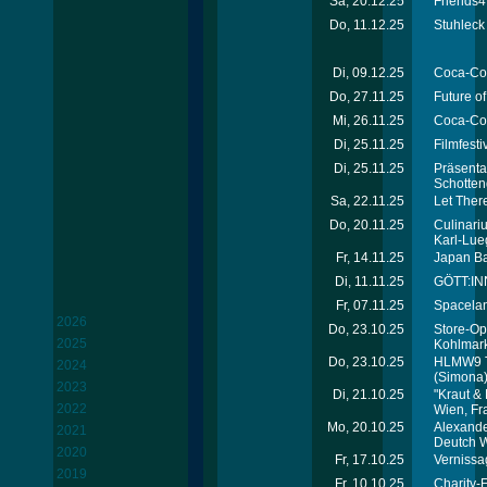
Sa, 20.12.25
Friends4
Do, 11.12.25
Stuhleck
Di, 09.12.25
Coca-Col
Do, 27.11.25
Future of
Mi, 26.11.25
Coca-Col
Di, 25.11.25
Filmfesti
Di, 25.11.25
Präsenta
Schotten
Sa, 22.11.25
Let Ther
Do, 20.11.25
Culinari
Karl-Lue
Fr, 14.11.25
Japan Bal
Di, 11.11.25
GÖTT:INN
Fr, 07.11.25
Spacelan
2026
Do, 23.10.25
Store-Op
2025
Kohlmark
Do, 23.10.25
HLMW9 T
2024
(Simona
2023
Di, 21.10.25
"Kraut &
2022
Wien, Fr
Mo, 20.10.25
Alexande
2021
Deutch 
2020
Fr, 17.10.25
Vernissa
2019
Fr, 10.10.25
Charity-