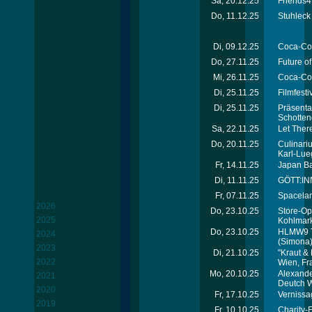
Sa, 20.12.25
Friends4
Do, 11.12.25
Stuhleck
Di, 09.12.25
Coca-Col
Do, 27.11.25
Future of
Mi, 26.11.25
Coca-Col
Di, 25.11.25
Filmfesti
Di, 25.11.25
Präsenta
Schotten
Sa, 22.11.25
Let Ther
Do, 20.11.25
Culinari
Karl-Lue
Fr, 14.11.25
Japan Bal
Di, 11.11.25
GÖTT:INN
Fr, 07.11.25
Spacelan
2026
Do, 23.10.25
Store-Op
2025
Kohlmark
Do, 23.10.25
HLMW9 T
2024
(Simona
2023
Di, 21.10.25
"Kraut &
2022
Wien, Fr
Mo, 20.10.25
Alexande
2021
Deutch 
2020
Fr, 17.10.25
Vernissa
2019
Fr, 10.10.25
Charity-