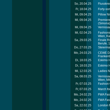
So, 20.04.25
Flusskreu
Fr, 18.04.25
Forty-so
Mi, 09.04.25
Pillow Ni
Mi, 09.04.25
Premiere
(Simona
Mi, 09.04.25
Vernissa
Mi, 02.04.25
Fashions
Wien, Ka
Sa, 29.03.25
Finale R
Berufe, 
Do, 27.03.25
Steierma
Mo, 24.03.25
CEWE DAC
Franken
Di, 18.03.25
Eskimo H
Di, 18.03.25
Eskimo H
Mi, 12.03.25
Ladies N
Sa, 08.03.25
Vernissa
Wien, Mit
Fr, 07.03.25
Fashion 
Fr, 07.03.25
March for
Mo, 24.02.25
FWA Fash
Mo, 24.02.25
FWA Fash
Sa, 22.02.25
London R