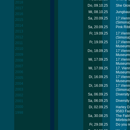
2018
Do, 09.10.25
She Glow
2017
Mi, 08.10.25
Jungbaue
2016
Sa, 20.09.25
17.Vienn
2015
(Simona
2014
Sa, 20.09.25
Pink Rib
2013
Fr, 19.09.25
17.Vienn
2012
(Simona
Fr, 19.09.25
17.Vienn
2011
Museums
2010
Do, 18.09.25
17.Vienn
2009
Museums
Mi, 17.09.25
17.Vienn
2008
Museums
2007
Mi, 17.09.25
17. Vien
2006
Museums
Di, 16.09.25
17.Vienn
2005
Museums
2004
Di, 16.09.25
17.Vienn
2003
(Simona
Sa, 06.09.25
Diversity
2002
Sa, 06.09.25
Diversity
2001
2000
Di, 02.09.25
Harley D
9583 Fa
1998
Sa, 30.08.25
The Fabl
Mörbisc
Fr, 29.08.25
Do you r