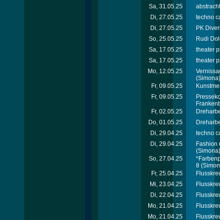
Sa, 31.05.25
abstrach
Di, 27.05.25
techno ca
Di, 27.05.25
PK Diver
So, 25.05.25
Rudi Dol
Sa, 17.05.25
theater p
Sa, 17.05.25
theater p
Mo, 12.05.25
Vernissa
(Simona
Fr, 09.05.25
Kunstmes
Fr, 09.05.25
Presseko
Franken
Fr, 02.05.25
Dreharbe
Do, 01.05.25
Dreharbe
Di, 29.04.25
techno c
Di, 29.04.25
Fashion 
(Simona
So, 27.04.25
*Farbenp
8
(Simon
Fr, 25.04.25
Flusskre
Mi, 23.04.25
Flusskreu
Di, 22.04.25
Flusskreu
Mo, 21.04.25
Flusskreu
Mo, 21.04.25
Flusskre