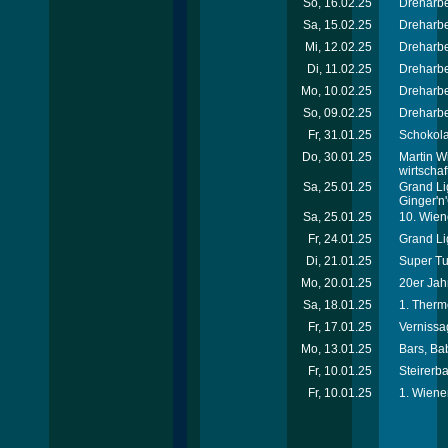
So, 16.02.25
Dreharbe
Sa, 15.02.25
Dreharbe
Mi, 12.02.25
Dreharbe
Di, 11.02.25
Dreharbe
Mo, 10.02.25
Dreharbe
So, 09.02.25
Dreharbe
Fr, 31.01.25
Schokola
Do, 30.01.25
Martin W
wirtschaf
Sa, 25.01.25
Grand Li
Ginger'n
Sa, 25.01.25
10. Wien
Fr, 24.01.25
Grand Li
Di, 21.01.25
Super T
Mo, 20.01.25
20er Jah
Sa, 18.01.25
1. Therm
Fr, 17.01.25
Vernissa
Mo, 13.01.25
Bars, Ba
Fr, 10.01.25
Steirerba
Fr, 10.01.25
1. Wiene