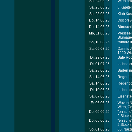
So, 24.08.25
Wien bra
Sa, 23.08.25
8.Kapitel
Sa, 23.08.25
Klub Kas
Do, 14.08.25
Discofev
Do, 14.08.25
Büroschl
Mo, 11.08.25
Presseei
Blumaue
So, 10.08.25
"Amore I
Sa, 09.08.25
Dannis J
1220 Wi
Di, 29.07.25
Safe Roo
Di, 01.07.25
techno ca
Sa, 28.06.25
Baden in
Sa, 14.06.25
Regenbo
Sa, 14.06.25
Regenbo
Di, 10.06.25
techno ca
Sa, 07.06.25
Eisensta
Fr, 06.06.25
Woven Na
Wien, Ge
Do, 05.06.25
"en suit
2.Stock
(
Do, 05.06.25
"en suit
2.Stock
(
So, 01.06.25
66. Narzi