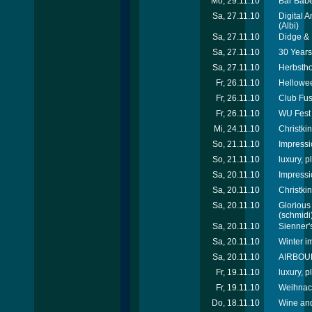
Mo, 29.11.10
Bar Babe
Sa, 27.11.10
Digital 
(Albi)
Sa, 27.11.10
Didge & 
Sa, 27.11.10
30 Years
Sa, 27.11.10
Herbstho
Fr, 26.11.10
Hellowee
Fr, 26.11.10
Club Fus
Fr, 26.11.10
WU Fest 
Mi, 24.11.10
Christkin
So, 21.11.10
Impressi
So, 21.11.10
luxury, p
Sa, 20.11.10
Impressi
Sa, 20.11.10
Christki
Sa, 20.11.10
Glorious
(schmidi
Sa, 20.11.10
Sienner'
Sa, 20.11.10
Winter i
Sa, 20.11.10
AIRBOURN
Fr, 19.11.10
luxury, 
Fr, 19.11.10
Weihnach
Do, 18.11.10
Wine and