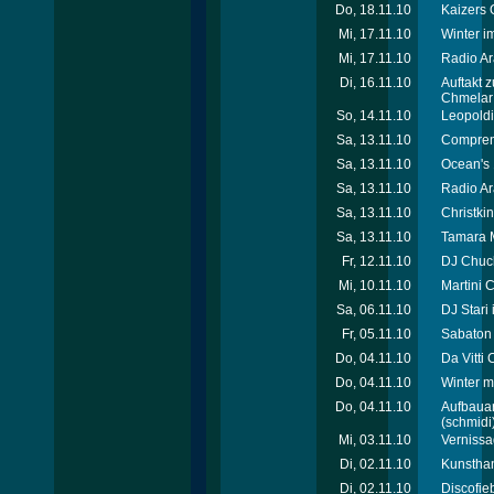
Do, 18.11.10
Kaizers 
Mi, 17.11.10
Winter i
Mi, 17.11.10
Radio Ar
Di, 16.11.10
Auftakt 
Chmelar -
So, 14.11.10
Leopoldi
Sa, 13.11.10
Compren
Sa, 13.11.10
Ocean's 
Sa, 13.11.10
Radio Ar
Sa, 13.11.10
Christki
Sa, 13.11.10
Tamara M
Fr, 12.11.10
DJ Chuck
Mi, 10.11.10
Martini 
Sa, 06.11.10
DJ Stari 
Fr, 05.11.10
Sabaton 
Do, 04.11.10
Da Vitti 
Do, 04.11.10
Winter m
Do, 04.11.10
Aufbauar
(schmidi
Mi, 03.11.10
Vernissa
Di, 02.11.10
Kunsthan
Di, 02.11.10
Discofie