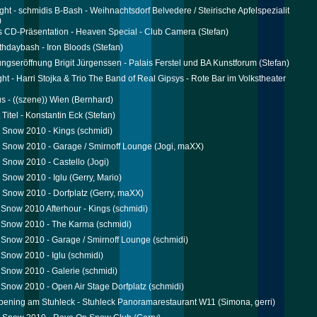
ght - schmidis B-Bash - Weihnachtsdorf Belvedere / Steirische Apfelspezialit
)
s CD-Präsentation - Heaven Special - Club Camera
(Stefan)
ithdaybash - Iron Bloods
(Stefan)
ungseröffnung Brigit Jürgenssen - Palais Ferstel und BA Kunstforum
(Stefan)
ht - Harri Stojka & Trio The Band of Real Gipsys - Rote Bar im Volkstheater
s - ((szene)) Wien
(Bernhard)
st Titel - Konstantin Eck
(Stefan)
 Snow 2010 - Kings
(schmidi)
Snow 2010 - Garage / Smirnoff Lounge
(Jogi, maXX)
Snow 2010 - Castello
(Jogi)
Snow 2010 - Iglu
(Gerry, Mario)
Snow 2010 - Dorfplatz
(Gerry, maXX)
Snow 2010 Afterhour - Kings
(schmidi)
 Snow 2010 - The Karma
(schmidi)
Snow 2010 - Garage / Smirnoff Lounge
(schmidi)
Snow 2010 - Iglu
(schmidi)
Snow 2010 - Galerie
(schmidi)
Snow 2010 - Open Air Stage Dorfplatz
(schmidi)
pening am Stuhleck - Stuhleck Panoramarestaurant W11
(Simona, gerri)