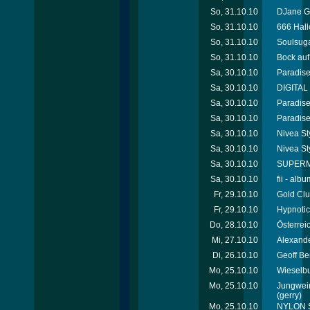
So, 31.10.10
DJane Ga
So, 31.10.10
666 Hall
So, 31.10.10
Soulsuga
So, 31.10.10
Bock auf
Sa, 30.10.10
Paradise
Sa, 30.10.10
DIGITAL 
Sa, 30.10.10
Paradise
Sa, 30.10.10
Paradise
Sa, 30.10.10
Nivea Sty
Sa, 30.10.10
Nivea St
Sa, 30.10.10
SUPERMAX
Sa, 30.10.10
fii - alb
Fr, 29.10.10
Gold Clu
Fr, 29.10.10
Hypnotic
Do, 28.10.10
Österrei
Mi, 27.10.10
Alexande
Di, 26.10.10
Geoff Be
Mo, 25.10.10
Wieselbu
Mo, 25.10.10
Jungwein
(gerry)
Mo, 25.10.10
NYLON Sp