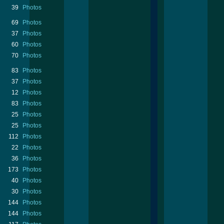
39
Photos
69
Photos
37
Photos
60
Photos
70
Photos
83
Photos
37
Photos
12
Photos
83
Photos
25
Photos
25
Photos
112
Photos
22
Photos
36
Photos
173
Photos
40
Photos
30
Photos
144
Photos
144
Photos