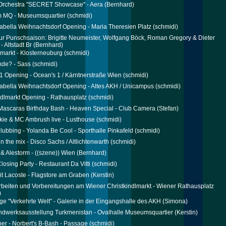
Orchestra ''SECRET Showcase'' - Aera
(Bernhard)
m MQ - Museumsquartier
(schmidi)
abella Weihnachtsdorf Opening - Maria Theresien Platz
(schmidi)
zur Punschsaison: Brigitte Neumeister, Wolfgang Böck, Roman Gregory & Dieter
 Altstadt Br
(Bernhard)
markt - Klosterneuburg
(schmidi)
de? - Sass
(schmidi)
1 Opening - Ocean's 1 / Kärntnerstraße Wien
(schmidi)
abella Weihnachtsdorf Opening - Altes AKH / Unicampus
(schmidi)
ndlmarkt Opening - Rathausplatz
(schmidi)
ascaras Birthday Bash - Heaven Special - Club Camera
(Stefan)
ie & MC Ambrush live - Lusthouse
(schmidi)
Clubbing - Yolanda Be Cool - Sporthalle Pinkafeld
(schmidi)
in the mix - Disco Sachs / Altlichtenwarth
(schmidi)
& Alestorm - ((szene)) Wien
(Bernhard)
Closing Party - Restaurant Da Vitti
(schmidi)
it Lacoste - Flagstore am Graben
(Kerstin)
beiten und Vorbereitungen am Wiener Christkindlmarkt - Wiener Rathausplatz
)
ge "Verkehrte Welt" - Galerie in der Eingangshalle des AKH
(Simona)
dwerksausstellung Turkmenistan - Ovalhalle Museumsquartier
(Kerstin)
ber - Norbert's B-Bash - Passage
(schmidi)