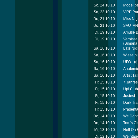
So, 24.10.10
Modellb
Sa, 23.10.10
VIPE Par
Do, 21.10.10
Miss Nigh
Do, 21.10.10
SAUTANZ
Di, 19.10.10
Amuse Bo
Di, 19.10.10
Vernissa
(Simona,
Sa, 16.10.10
Late Nig
Sa, 16.10.10
Wieselbu
Sa, 16.10.10
UFO - ((
Sa, 16.10.10
Anatomie
Sa, 16.10.10
Artist Ta
Fr, 15.10.10
7 Jahres
Fr, 15.10.10
Up! Club
Fr, 15.10.10
Jusfest 
Fr, 15.10.10
Dark Tran
Fr, 15.10.10
Präsenta
Do, 14.10.10
We Don'
Do, 14.10.10
Tom's Cl
Mi, 13.10.10
Hell On 
Di, 12.10.10
Weintage