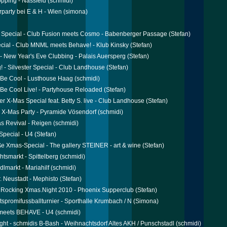
pping - Nassfeld
(schmidi)
rparty bei E & H - Wien
(simona)
r Special - Club Fusion meets Cosmo - Babenberger Passage
(Stefan)
ial - Club MNML meets Behave! - Klub Kinsky
(Stefan)
- New Year's Eve Clubbing - Palais Auersperg
(Stefan)
! - Silvester Special - Club Landhouse
(Stefan)
Be Cool - Lusthouse Haag
(schmidi)
Be Cool Live! - Partyhouse Reloaded
(Stefan)
er X-Mas Special feat. Betty S. live - Club Landhouse
(Stefan)
 X-Mas Party - Pyramide Vösendorf
(schmidi)
s Revival - Reigen
(schmidi)
pecial - U4
(Stefan)
e Xmas-Special - The gallery STEINER - art & wine
(Stefan)
tsmarkt - Spittelberg
(schmidi)
dlmarkt - Mariahilf
(schmidi)
 Neustadt - Mephisto
(Stefan)
Rocking Xmas.Night 2010 - Phoenix Supperclub
(Stefan)
spromifussballturnier - Sporthalle Krumbach / N
(Simona)
 meets BEHAVE - U4
(schmidi)
ght - schmidis B-Bash - Weihnachtsdorf Altes AKH / Punschstadl
(schmidi)