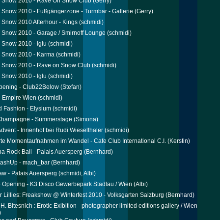
 Snow 2010 - Rave On Snow Club
(Gerry)
Snow 2010 - Fußgängerzone - Turmbar - Gallerie
(Gerry)
Snow 2010 Afterhour - Kings
(schmidi)
Snow 2010 - Garage / Smirnoff Lounge
(schmidi)
Snow 2010 - Iglu
(schmidi)
 Snow 2010 - Karma
(schmidi)
 Snow 2010 - Rave on Snow Club
(schmidi)
Snow 2010 - Iglu
(schmidi)
pening - Club22Below
(Stefan)
- Empire Wien
(schmidi)
 Fashion - Elysium
(schmidi)
 Champagne - Summerstage
(Simona)
dvent - Innenhof bei Rudi Wieselthaler
(schmidi)
te Momentaufnahmen im Wandel - Cafe Club International C.I.
(Kerstin)
na Rock Ball - Palais Auersperg
(Bernhard)
MashUp - mach_bar
(Bernhard)
w - Palais Auersperg
(schmidi, Albi)
 Opening - K3 Disco Gewerbepark Stadlau / Wien
(Albi)
r Lillies: Freakshow @ Winterfest 2010 - Volksgarten Salzburg
(Bernhard)
. Bitesnich : Erotic Exibition - photographer limited editions gallery / Wien
)