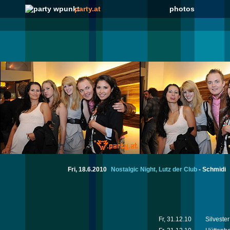
party.at
photos
Fri, 18.6.2010
Nostalgic Night, Lutz der Club
-
Schmidi
Fr, 31.12.10
Silveste