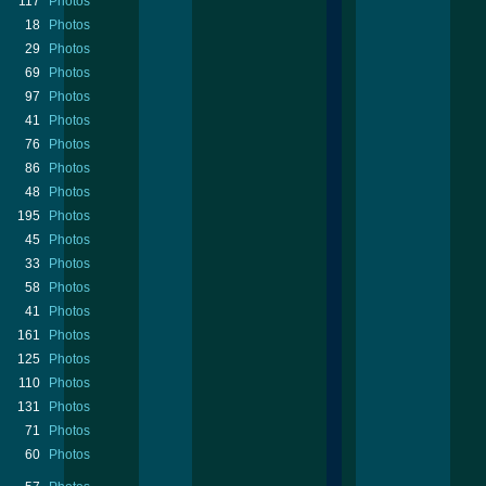
117
Photos
18
Photos
29
Photos
69
Photos
97
Photos
41
Photos
76
Photos
86
Photos
48
Photos
195
Photos
45
Photos
33
Photos
58
Photos
41
Photos
161
Photos
125
Photos
110
Photos
131
Photos
71
Photos
60
Photos