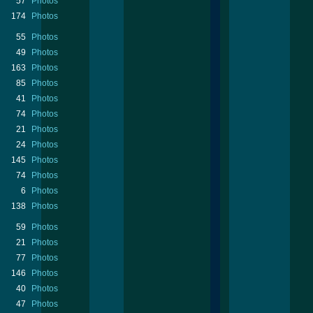
57
Photos
174
Photos
55
Photos
49
Photos
163
Photos
85
Photos
41
Photos
74
Photos
21
Photos
24
Photos
145
Photos
74
Photos
6
Photos
138
Photos
59
Photos
21
Photos
77
Photos
146
Photos
40
Photos
47
Photos