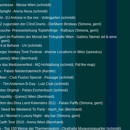
aumesse - Messe Wien
(schmidi)
tynight - Arena Nova
(schmidi)
t - DJ Antoine in the mix - Volksgarten
(schmidi)
 zugunsten der CliniClowns - DerMann Brotway
(Simona, gerri)
uche- Preisverleihung Toplehrlinge - Rathaus
(Simona, gerri)
gen im Rahmen der Monat der Fotografie Wien - Gallery Steiner art & wine
 gerri)
ht at Behave - U4
(schmidi)
rger Honkey Tonk Festival - diverse Locations in Weiz
(speedcu)
szene)) Wien
(Bernhard)
 das Medizienerfest - MQ Hofstallung
(schmidi, Pät the map)
lk - Palais Niederösterreich
(Kerstin)
feier - Club Fusion Special - Passage
(schmidi)
 - Tim Anderson B-Day - Lutz Club
(schmidi)
- das Original - Palais Eschenbach
(schmidi)
quillity - ((zene)) Wien
(Bernhard)
tion des Dina Larot Kalenders 2011 - Palais Palffy
(Simona, gerri)
t Need No Weekend To Party - mach_bar
(Bernhard)
ub / Woman's Luxury Night - sky bar
(Simona, gerri)
Earth Tour 2010 - Arena Wien
(Bernhard)
 - Top 100 Weine der Thermenregion - Ovalhalle Museumsquartier
(schmidi)