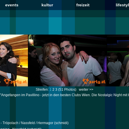
events
kultur
freizeit
lifesty
Streifen:
1
2
3
(51 Photos)
weiter >>
"Angefangen im Pavillino - jetzt in den besten Clubs Wien. Die Nostalgic Night mit 
r - Tröpolach / Nassfeld / Hermagor
(schmidi)