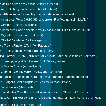
yle Sane live on the decks - Auslage
(Mario)
oween Birthday Bash - mach_bar
(Bernhard)
r - Planetarium Closing Night - Club Planetarium
(schmidi)
 Kultur pres. Texta & HSC (Hörspielcrew) - Fluc Wanne
(schmidi, Albi)
 City Teil 3 - Rathaus
(schmidi)
planetarium closing special pres. by cosmic.ag - Club Planetarium
(Albi)
 City 2010 - 2.Teil - Wr. Rathaus
()
 City 2010 - Wiener Rathaus
(gerry)
le Trophy Finale - 2.Teil - Wr. Rathaus
()
yle Trophy Finale - Wiener Rathaus
(gerry)
 Forever - PLANET.tt in der Bank Austria Halle im Gasometer
(Bernhard)
um listening party - Club Galerie, 1090 Wien
(Simona)
b - Moulin Rouge
(schmidi, Albi)
 Clubnight Dennis Ferrer - Volksgarten
(schmidi)
chs Nächstes Topmodel 2010 - Vila Vita Pannonia, Pamhagen
(Simona)
r Rüdiger's Geburtstagsfeier - Marchfelderhof
(Simona)
rner - Chelsea
(Bernhard)
rger Honkey Tonk Festival - diverse Locations in Oberndorf
(speedcu)
festival - Ein Fest der Sinne - Die Burgundermacher - Tattendorfer Scholl-Halle
ezial mit Rainer Tr - Sass
(Albi)