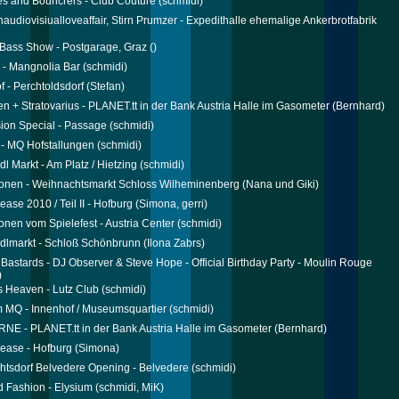
s and Bouncrers - Club Couture
(schmidi)
Anaudiovisiualloveaffair, Stirn Prumzer - Expedithalle ehemalige Ankerbrotfabrik
Bass Show - Postgarage, Graz
()
 - Mangnolia Bar
(schmidi)
f - Perchtoldsdorf
(Stefan)
n + Stratovarius - PLANET.tt in der Bank Austria Halle im Gasometer
(Bernhard)
ion Special - Passage
(schmidi)
- MQ Hofstallungen
(schmidi)
dl Markt - Am Platz / Hietzing
(schmidi)
onen - Weihnachtsmarkt Schloss Wilheminenberg
(Nana und Giki)
lease 2010 / Teil II - Hofburg
(Simona, gerri)
onen vom Spielefest - Austria Center
(schmidi)
ndlmarkt - Schloß Schönbrunn
(Ilona Zabrs)
 Bastards - DJ Observer & Steve Hope - Official Birthday Party - Moulin Rouge
)
s Heaven - Lutz Club
(schmidi)
m MQ - Innenhof / Museumsquartier
(schmidi)
E - PLANET.tt in der Bank Austria Halle im Gasometer
(Bernhard)
please - Hofburg
(Simona)
tsdorf Belvedere Opening - Belvedere
(schmidi)
 Fashion - Elysium
(schmidi, MiK)