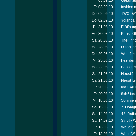
Fr, 03.09.10
Geburtst
Fr, 03.09.10
fashion:
Do, 02.09.10
TWO DAY
Do, 02.09.10
Yolanda 
Di, 31.08.10
Eröffnun
Mo, 30.08.10
Kunst, G
Sa, 28.08.10
The Frin
Sa, 28.08.10
DJ Antio
Do, 26.08.10
Weinfest
Mi, 25.08.10
Fest der
So, 22.08.10
Bascot 2
Sa, 21.08.10
Neustifte
Sa, 21.08.10
Neustifte
Fr, 20.08.10
Ida Corr
Fr, 20.08.10
8cht! fes
Mi, 18.08.10
Sommerre
So, 15.08.10
7. Honigf
Sa, 14.08.10
42. Ratte
Sa, 14.08.10
Strictly 
Fr, 13.08.10
White Wi
Fr, 13.08.10
White Wi