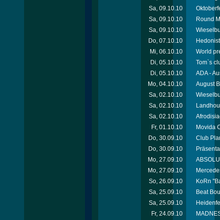
Sa, 09.10.10
Oktoberfe
Sa, 09.10.10
Round Mi
Sa, 09.10.10
Wieselbu
Do, 07.10.10
Hedonist
Mi, 06.10.10
World pr
Di, 05.10.10
Tom`s cl
Di, 05.10.10
ADA - Au
Mo, 04.10.10
August B
Sa, 02.10.10
Wieselbu
Sa, 02.10.10
Landhous
Sa, 02.10.10
Afrodisi
Fr, 01.10.10
Movida C
Do, 30.09.10
Club Pla
Do, 30.09.10
Präsenta
Mo, 27.09.10
ABSOLUT 
Mo, 27.09.10
Mercede
So, 26.09.10
KoRn "Ba
Sa, 25.09.10
Beat Bou
Sa, 25.09.10
Heidenfe
Fr, 24.09.10
MADNESS