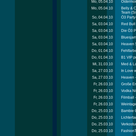
Mo, 05.04.10
Ostermon
Mo, 05.04.10
Belly & 
Team
(Si
So, 04.04.10
Ö3 Party
Sa, 03.04.10
Red Bull
Sa, 03.04.10
Die Ö3 P
Sa, 03.04.10
Bluesjam 
Sa, 03.04.10
Heaven S
Do, 01.04.10
Fehlfarbe
Do, 01.04.10
B1 VIP p
Mi, 31.03.10
Med & La
Sa, 27.03.10
In Love 
Sa, 27.03.10
Heaven 
Fr, 26.03.10
Große Er
Fr, 26.03.10
Vodka Ni
Fr, 26.03.10
Filmball
Fr, 26.03.10
Weintage
Do, 25.03.10
Bambie C
Do, 25.03.10
Lichtert
Do, 25.03.10
Verkostu
Do, 25.03.10
FashionT