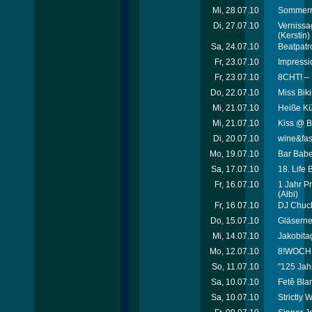
Mi, 28.07.10
Sommerre
Di, 27.07.10
Vernissa
(Kerstin)
Sa, 24.07.10
Beatpatro
Fr, 23.07.10
Impressi
Fr, 23.07.10
8CHT! – 
Do, 22.07.10
Miss Biki
Mi, 21.07.10
Heiße Kü
Mi, 21.07.10
Kiss @ B
Di, 20.07.10
wine&fas
Mo, 19.07.10
Bar Babe
Sa, 17.07.10
18. Life 
Fr, 16.07.10
1 Jahr P
(Albi)
Fr, 16.07.10
DJ Chuck
Do, 15.07.10
Gläsern
Mi, 14.07.10
Jakobita
Mo, 12.07.10
8!WOCHE
So, 11.07.10
"125 Jah
Sa, 10.07.10
Fetê Bla
Sa, 10.07.10
Strictly