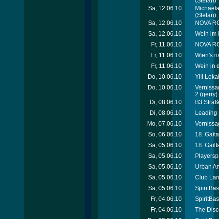
(Stefan)
Sa, 12.06.10
Michaela
(Stefan)
Sa, 12.06.10
NOVA ROC
Sa, 12.06.10
Wein im 
Fr, 11.06.10
NOVA ROC
Fr, 11.06.10
Wien's n
Fr, 11.06.10
Wein in 
Do, 10.06.10
Yili Loka
Do, 10.06.10
Vernissa
2
(gerry)
Di, 08.06.10
B3 Straß
Di, 08.06.10
Leading 
Mo, 07.06.10
Vernissa
So, 06.06.10
18. Gait
Sa, 05.06.10
18. Gail
Sa, 05.06.10
Playersp
Sa, 05.06.10
Urban Ar
Sa, 05.06.10
Club Lan
Sa, 05.06.10
SpiritBa
Fr, 04.06.10
SpiritBa
Fr, 04.06.10
The Disco