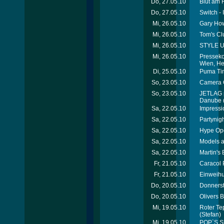
Do, 27.05.10
Blut am H
Do, 27.05.10
Switch - 
Mi, 26.05.10
Gary How
Mi, 26.05.10
Tom's Cl
Mi, 26.05.10
STYLE UP
Mi, 26.05.10
Presseko
Wien, H
Di, 25.05.10
Puma Tim
So, 23.05.10
Camera C
So, 23.05.10
JETLAG p
Danube
Sa, 22.05.10
Impressi
Sa, 22.05.10
Partynigh
Sa, 22.05.10
Hype Op
Sa, 22.05.10
Models a
Sa, 22.05.10
Martin's
Fr, 21.05.10
Caracol 
Fr, 21.05.10
Einweihu
Do, 20.05.10
Donnerst
Do, 20.05.10
Olivers 
Mi, 19.05.10
Roter Te
(Stefan)
Mi, 19.05.10
POP`S Sh