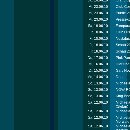
Do, 24.06.10
Grand Op
Mi, 23.06.10
Club Cos
Mi, 23.06.10
Public V
Mi, 23.06.10
Presseko
Sa, 19.06.10
Freepara
Fr, 18.06.10
Club Fus
Fr, 18.06.10
Nostalgic
Fr, 18.06.10
Schau 20
Fr, 18.06.10
Schau 20
Do, 17.06.10
Pink Pan
Mi, 16.06.10
Hier und 
Di, 15.06.10
Gary How
Mo, 14.06.10
Departur
So, 13.06.10
Michaela
So, 13.06.10
NOVA ROC
So, 13.06.10
King Bee
Sa, 12.06.10
Michaela
(Stefan)
Sa, 12.06.10
Michaela
Sa, 12.06.10
Michaela
Mörwald 
Sa, 12.06.10
Michaela