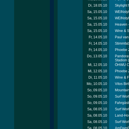
Di, 18.05.10
Skylight 
Sa, 15.05.10
WEINstyl
Sa, 15.05.10
WEINstyl
Sa, 15.05.10
Heaven 
Sa, 15.05.10
Wine & S
Fr, 14.05.10
Paul van
Fr, 14.05.10
Stimmfab
Fr, 14.05.10
Phoebe Z
Do, 13.05.10
Pandoras
Stadion
(
Mi, 12.05.10
ÖHWU Co
Mi, 12.05.10
Phoebe Z
Di, 11.05.10
Wine & F
Mo, 10.05.10
Vitos Bir
So, 09.05.10
Mountain
So, 09.05.10
Surf Wor
So, 09.05.10
Fahrgäst
Sa, 08.05.10
Surf Wor
Sa, 08.05.10
Land-Hou
Sa, 08.05.10
Surf Wor
Sa, 08.05.10
AmDamDe