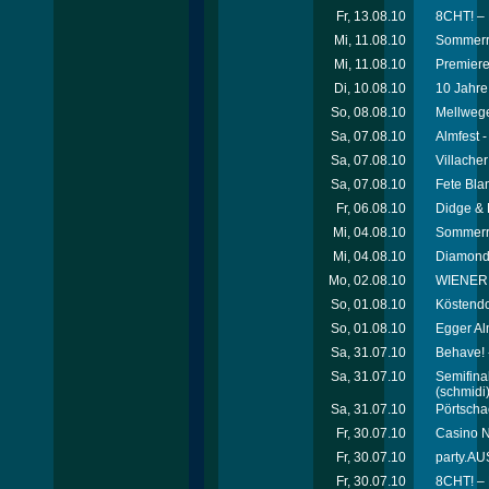
Fr, 13.08.10
8CHT! – 
Mi, 11.08.10
Sommerre
Mi, 11.08.10
Premiere
Di, 10.08.10
10 Jahre 
So, 08.08.10
Mellweger
Sa, 07.08.10
Almfest 
Sa, 07.08.10
Villacher
Sa, 07.08.10
Fete Bla
Fr, 06.08.10
Didge & 
Mi, 04.08.10
Sommerre
Mi, 04.08.10
Diamonds
Mo, 02.08.10
WIENERI
So, 01.08.10
Köstendor
So, 01.08.10
Egger Alm
Sa, 31.07.10
Behave! 
Sa, 31.07.10
Semifina
(schmidi
Sa, 31.07.10
Pörtscha
Fr, 30.07.10
Casino N
Fr, 30.07.10
party.AU
Fr, 30.07.10
8CHT! – 