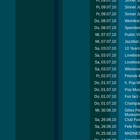
Fr, 09.07.10
Sinner J
Fr, 09.07.10
Sinner J
Fr, 09.07.10
Sinner Jo
Do, 08.07.10
Weinfest 
Do, 08.07.10
Spenden 
Mi, 07.07.10
Public V
Mi, 07.07.10
Jazzfast
Sa, 03.07.10
10 Years
Sa, 03.07.10
Loveboat
Sa, 03.07.10
Loveboat
Sa, 03.07.10
Wiesensc
Fr, 02.07.10
Friends 
Do, 01.07.10
5. Pop Mu
Do, 01.07.10
Pop Musi
Do, 01.07.10
Fun fact
Do, 01.07.10
Champag
Mi, 30.06.10
Gilles P
Museums
Sa, 26.06.10
Club Fus
Sa, 26.06.10
Fete Ros
Fr, 25.06.10
MADNESS