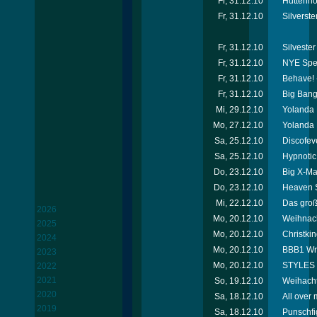
Fr, 31.12.10
Hüttenho
Fr, 31.12.10
Silverste
Fr, 31.12.10
Silveste
Fr, 31.12.10
NYE Spec
Fr, 31.12.10
Behave! 
Fr, 31.12.10
Big Bang
Mi, 29.12.10
Yolanda 
Mo, 27.12.10
Yolanda 
Sa, 25.12.10
Discofev
Sa, 25.12.10
Hypnotic
Do, 23.12.10
Big X-Ma
Do, 23.12.10
Heaven S
Mi, 22.12.10
Das groß
2026
Mo, 20.12.10
Weihnach
2025
Mo, 20.12.10
Christkin
2024
Mo, 20.12.10
BBB1 Wr.
2023
Mo, 20.12.10
STYLES R
2022
2021
So, 19.12.10
Weihacht
2020
Sa, 18.12.10
All over
2019
Sa, 18.12.10
Punschfi