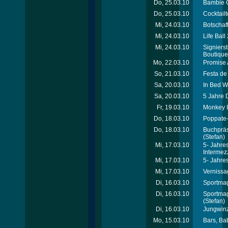
Do, 25.03.10
Bambie C
Do, 25.03.10
Cocktailt
Mi, 24.03.10
Botschaf
Mi, 24.03.10
Life Ball
Mi, 24.03.10
Signiers
Boutique
Mo, 22.03.10
Promise 
So, 21.03.10
Festa de
Sa, 20.03.10
In Bed W
Sa, 20.03.10
5 Jahre 
Fr, 19.03.10
Monkey I
Do, 18.03.10
Poppate-
Do, 18.03.10
Buchpräs
(Stefan)
Mi, 17.03.10
5- Jahre
Intermez
Mi, 17.03.10
5- Jahres
Mi, 17.03.10
Vernissa
Di, 16.03.10
Sportmag
Di, 16.03.10
Sportmag
(Stefan)
Di, 16.03.10
Jungwinz
Mo, 15.03.10
Bars, Ba