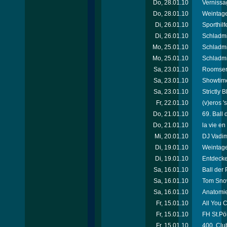
Do, 28.01.10
Vernissa
Do, 28.01.10
Weintage
Di, 26.01.10
Sporthil
Di, 26.01.10
Schladm
Mo, 25.01.10
Schladmi
Mo, 25.01.10
Schladmi
Sa, 23.01.10
Roomserv
Sa, 23.01.10
Showtim
Sa, 23.01.10
Strictly 
Fr, 22.01.10
(v)eros '
Do, 21.01.10
69. Ball
Do, 21.01.10
la vie en
Mi, 20.01.10
DJ Vadim
Di, 19.01.10
Weintage
Di, 19.01.10
Entdecke
Sa, 16.01.10
Ball der
Sa, 16.01.10
Tom Snow
Sa, 16.01.10
Anatomie
Fr, 15.01.10
All You
Fr, 15.01.10
FH St.Pöl
Fr, 15.01.10
400. Clu