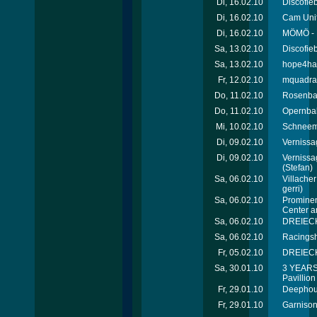
Di, 16.02.10
Discofie
Di, 16.02.10
Cam Unif
Di, 16.02.10
MÖMÖ - F
Sa, 13.02.10
Discofie
Sa, 13.02.10
hope4hai
Fr, 12.02.10
mquadrat
Do, 11.02.10
Rosenbal
Do, 11.02.10
Opernbal
Mi, 10.02.10
Schneema
Di, 09.02.10
Vernissa
Di, 09.02.10
Vernissa
(Stefan)
Sa, 06.02.10
Villacher
gerri)
Sa, 06.02.10
Prominen
Center a
Sa, 06.02.10
DREIECK 
Sa, 06.02.10
Racings
Fr, 05.02.10
DREIECK 
Sa, 30.01.10
3 YEARS 
Pavillion
Fr, 29.01.10
Deephous
Fr, 29.01.10
Garnison