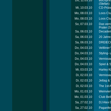
Do, 11.03.10
Buchpräse
(Stefan)
Mi, 10.03.10
CD-Präse
Mo, 08.03.10
Loos Club
Mo, 08.03.10
Loos Clu
So, 07.03.10
Das verr
Prater
(S
Sa, 06.03.10
Decadenc
Sa, 06.03.10
20 Jahre
Sa, 06.03.10
DREIECK l
Do, 04.03.10
Veltline
Do, 04.03.10
Styling- 
Do, 04.03.10
Vernissa
Do, 04.03.10
Spiel & 
Mi, 03.03.10
Harley Ki
Di, 02.03.10
Vernissa
Di, 02.03.10
Jetlag &
Di, 02.03.10
The 1st 
Mo, 01.03.10
Weinvier
Mo, 01.03.10
Club Bel
Sa, 27.02.10
DJ Alex 
Sa, 27.02.10
Paganfes