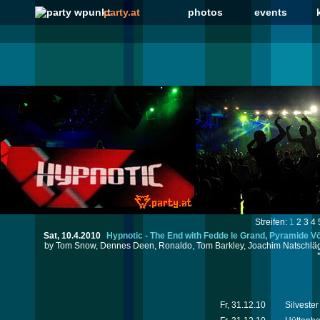
party.at
photos
events
Streifen:
1
2
3
4
Sat, 10.4.2010
Hypnotic - The End with Fedde le Grand, Pyramide 
by Tom Snow, Dennes Deen, Ronaldo, Tom Barkley, Joachim Natschläge
Fr, 31.12.10
Silvester