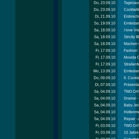
Do, 23.09.10
Tagesaus
Do, 23.09.10
Cocktailt
Di, 21.09.10
Eisbreche
So, 19.09.10
Erntedan
Sa, 18.09.10
I love V
Sa, 18.09.10
Strictly
Sa, 18.09.10
Machen w
Fr, 17.09.10
Fashion 
Fr, 17.09.10
Movida C
Fr, 17.09.10
Straßenfe
Mo, 13.09.10
Erntedan
Do, 09.09.10
6. Cockta
Di, 07.09.10
Präsenta
Sa, 04.09.10
TWO DAY
Sa, 04.09.10
Drama! - 
Sa, 04.09.10
Baby Jet
Sa, 04.09.10
Hüttenme
Sa, 04.09.10
Repair - 
Fr, 03.09.10
TWO DAY
Fr, 03.09.10
10 Jahre