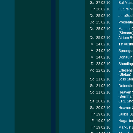
Sa, 27.02.10
Bal Masq
Fr, 26.02.10
Future M
Do, 25.02.10
aeroSoul 
Do, 25.02.10
Presenta
Do, 25.02.10
Manuel G
(Simona
Do, 25.02.10
Atrium Re
Mi, 24.02.10
1st Aust
Mi, 24.02.10
Sprengun
Mi, 24.02.10
Donauins
Di, 23.02.10
Shooting
Mo, 22.02.10
Erlesens
(Stefan)
So, 21.02.10
Joss Ston
So, 21.02.10
Defendin
So, 21.02.10
Heaven S
(Bernhar
Sa, 20.02.10
CRL Show
Sa, 20.02.10
Heaven S
Fr, 19.02.10
Jakkis B
Fr, 19.02.10
ziaga. 
Fr, 19.02.10
Markus' 