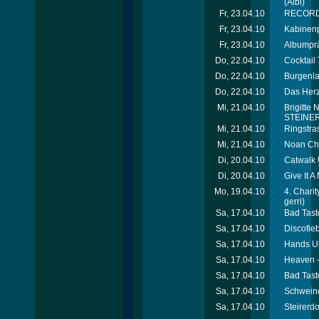
(Albi)
Fr, 23.04.10
RECORD 
Fr, 23.04.10
Kabinenp
Fr, 23.04.10
Albumprä
Do, 22.04.10
Cocktail 
Do, 22.04.10
Burgenla
Do, 22.04.10
Das Herz
Mi, 21.04.10
Brigitte
STEINER 
Mi, 21.04.10
Ringstra
Mi, 21.04.10
Noan Cha
Di, 20.04.10
Catwalk
Di, 20.04.10
Give It A
Mo, 19.04.10
4. Chari
gerri)
Sa, 17.04.10
Bad Taste
Sa, 17.04.10
Discofie
Sa, 17.04.10
Hands Up
Sa, 17.04.10
Heaven 
Sa, 17.04.10
Bad Tast
Sa, 17.04.10
Schweine
Sa, 17.04.10
Steirerd