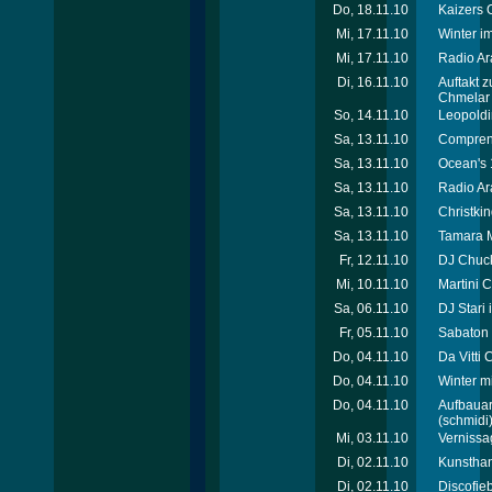
Do, 18.11.10
Kaizers 
Mi, 17.11.10
Winter i
Mi, 17.11.10
Radio Ar
Di, 16.11.10
Auftakt 
Chmelar -
So, 14.11.10
Leopoldi
Sa, 13.11.10
Compren
Sa, 13.11.10
Ocean's 
Sa, 13.11.10
Radio Ar
Sa, 13.11.10
Christki
Sa, 13.11.10
Tamara M
Fr, 12.11.10
DJ Chuck
Mi, 10.11.10
Martini 
Sa, 06.11.10
DJ Stari 
Fr, 05.11.10
Sabaton 
Do, 04.11.10
Da Vitti 
Do, 04.11.10
Winter m
Do, 04.11.10
Aufbauar
(schmidi
Mi, 03.11.10
Vernissa
Di, 02.11.10
Kunsthan
Di, 02.11.10
Discofie