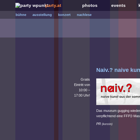
party.at
photos
events
bühne
ausstellung
konzert
nachlese
Naiv.? naive ku
Gratis
Eintritt von
10:00 –
17:00 Uhr!
Das museum gugging wieder 
verpflichtend eine FFP2-Mas
PR
(
kerstin
)