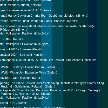
erfest - Wiener Neudorf
(Kerstin)
rgrund erlesen - Altes AKH Hof 2
(Kerstin)
unt & Harley Davidson Charity Tour - Seebühne Mörbisch
(Simona)
:innen, schwarz - gold- waldgrün, Parks - Bad Ischl
(Kerstin)
es Dickens Flusskreuzfahrt - Köln-Cochem-Trier-Bierkastel-Zell(Mosel)-
-Rüdesheim
(Simona)
afe - Volksgarten Pavillion
(Mila Zytka)
 - Ungarn
(Kerstin)
afe - Volksgarten Pavillion
(Mila Zytka)
mer gut 2024 - Ebensee
(Kerstin)
uptstadt 2024 - Bad Ischl
(Kerstin)
ere Apricot cure for Julita - Austrian Film Festival - Breitenseer Lichtspiele
 Weiß - The Party - Casino Baden
(Stefan)
 Weiß - Warm-Up - Baden bei Wien
(Stefan)
sity Ball - Wien Museum
(Kerstin)
pening The Grand Festival 2024 Schladming-Dachstein mit Bryan Adams, Sting
 Hucknall - Schladming Reiteralm
(Stefan)
te Kapitel der "Himmlischen Kunst und Kultur in der Höll" mit Gregor Seberg &
- Ferdinand O. Fischer, Höll 33
(Simona)
afe - Volksgarten Pavillion
(Mila Zytka)
iewing - ÖAG
(Kerstin)