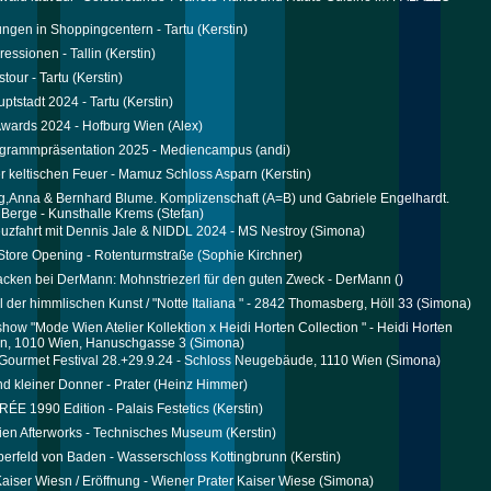
ungen in Shoppingcentern - Tartu
(Kerstin)
ressionen - Tallin
(Kerstin)
our - Tartu
(Kerstin)
uptstadt 2024 - Tartu
(Kerstin)
wards 2024 - Hofburg Wien
(Alex)
grammpräsentation 2025 - Mediencampus
(andi)
r keltischen Feuer - Mamuz Schloss Asparn
(Kerstin)
g,Anna & Bernhard Blume. Komplizenschaft (A=B) und Gabriele Engelhardt.
Berge - Kunsthalle Krems
(Stefan)
uzfahrt mit Dennis Jale & NIDDL 2024 - MS Nestroy
(Simona)
tore Opening - Rotenturmstraße
(Sophie Kirchner)
cken bei DerMann: Mohnstriezerl für den guten Zweck - DerMann
()
el der himmlischen Kunst / "Notte Italiana " - 2842 Thomasberg, Höll 33
(Simona)
how "Mode Wien Atelier Kollektion x Heidi Horten Collection " - Heidi Horten
on, 1010 Wien, Hanuschgasse 3
(Simona)
Gourmet Festival 28.+29.9.24 - Schloss Neugebäude, 1110 Wien
(Simona)
nd kleiner Donner - Prater
(Heinz Himmer)
ÉE 1990 Edition - Palais Festetics
(Kerstin)
en Afterworks - Technisches Museum
(Kerstin)
erfeld von Baden - Wasserschloss Kottingbrunn
(Kerstin)
aiser Wiesn / Eröffnung - Wiener Prater Kaiser Wiese
(Simona)