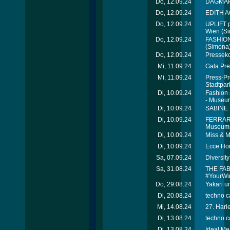
Do, 12.09.24
DAGMAR 
Do, 12.09.24
EDITH A
Do, 12.09.24
UPLIFT 
Wien
(Si
Do, 12.09.24
FASHION
(Simona
Do, 12.09.24
Presseko
Mi, 11.09.24
Gala Pre
Mi, 11.09.24
Press-Pr
Stadtpar
Di, 10.09.24
Fashion
- Museu
Di, 10.09.24
SABINE 
Di, 10.09.24
FERRARI
Museums
Di, 10.09.24
Miss & M
Di, 10.09.24
Ecce Hom
Sa, 07.09.24
Diversit
Sa, 31.08.24
THE FAB
#YourWin
Do, 29.08.24
Yakari u
Di, 20.08.24
techno c
Mi, 14.08.24
27. Harl
Di, 13.08.24
techno c
Di, 13.08.24
Ideal Me