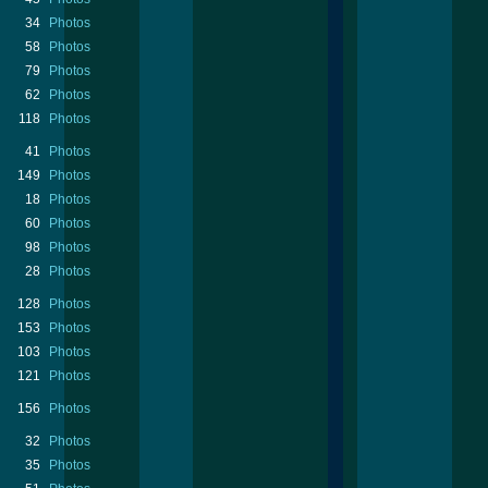
34
Photos
58
Photos
79
Photos
62
Photos
118
Photos
41
Photos
149
Photos
18
Photos
60
Photos
98
Photos
28
Photos
128
Photos
153
Photos
103
Photos
121
Photos
156
Photos
32
Photos
35
Photos