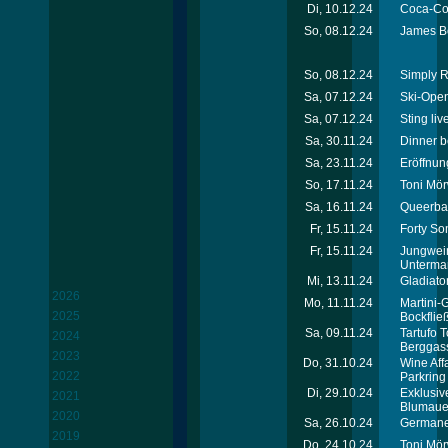
Di, 10.12.24
Coca-Col
So, 08.12.24
James B
So, 08.12.24
Simply R
Sa, 07.12.24
Ski-Open
Sa, 07.12.24
Sting li
Sa, 30.11.24
Dinner b
Sa, 23.11.24
Eröffnun
So, 17.11.24
Toni Mö
Sa, 16.11.24
Queerbal
Fr, 15.11.24
Forty So
Fr, 15.11.24
Jungwei
Untermar
Mi, 13.11.24
Gladiato
2026
Mo, 11.11.24
Martini-
2025
Bockfli
Sa, 09.11.24
Tartufo 
2024
Berggas
2023
Do, 31.10.24
Wine Affa
2022
Parkring
Di, 29.10.24
Exklusiv
2021
Blumaue
2020
Sa, 26.10.24
Germanen
2019
Do, 24.10.24
Toni Mör