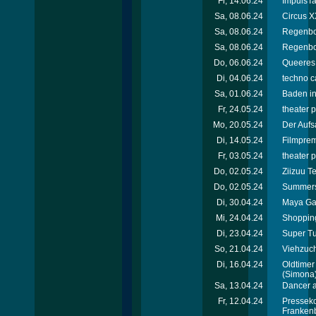
Fr, 14.06.24
ImpulsTa
Sa, 08.06.24
Circus X
Sa, 08.06.24
Regenbog
Sa, 08.06.24
Regenbo
Do, 06.06.24
Queeres 
Di, 04.06.24
techno c
Sa, 01.06.24
Baden in
Fr, 24.05.24
theater p
Mo, 20.05.24
Der Aufsa
Di, 14.05.24
Filmprem
Fr, 03.05.24
theater p
Do, 02.05.24
Ziizuu T
Do, 02.05.24
Summers
Di, 30.04.24
Maya Ga
Mi, 24.04.24
Shopping
Di, 23.04.24
Super T
So, 21.04.24
Viehzuc
Di, 16.04.24
Oldtimer
(Simona
Sa, 13.04.24
Dancer a
Fr, 12.04.24
Presseko
Franken