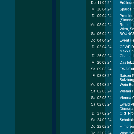
Do, 11.04.24
Eröffnun
Mi, 10.04.24
Spargel 
Di, 09.04.24
Premiere
(Simona
Mo, 08.04.24
Rot- und
Wien, S
Sa, 06.04.24
BOUNCE F
Do, 04.04.24
Event He
Di, 02.04.24
CEWE Dan
Maxx En
Di, 26.03.24
Chantal 
Mi, 20.03.24
Das letz
Sa, 09.03.24
EWA Catc
Fr, 08.03.24
Saison P
Salzbur
Mo, 04.03.24
Wein Bur
Sa, 02.03.24
Wiener H
Sa, 02.03.24
Vienna C
Sa, 02.03.24
Ewald Pl
(Simona
Di, 27.02.24
ORF Pro
Sa, 24.02.24
Schokola
Do, 22.02.24
Filmprem
Do, 22.02.24
Wine 'Af