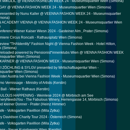
MIKOLIC @ VIENNA FASHIEON WEEK 24 - Museumsquartier Wien
(Simona)
GAY @ VIENNA FASHION WEEK 24 - Museumsquartier Wien
(Simona)
presented by Nunu Kaller @ VEENNA FASHION WEEK 24 - Museumsquartier
mona)
 ACADEMY VIENNA @ VIENNA FASHION WEEK 24 - Museumsquartier Wien
)
nferenz Wiener Kaiser Wiesn 2024 - Gasteiner Alm , Prater
(Simona)
miere Circus Roncalli - Rathausplatz Wien
(Simona)
eview "THAIdentity" Fashion Night @ Vienna Fashion Week - Hotel Hilton,
k
(Simona)
 reloaded powered by Pensionist*innenklubs Wien @ VIENNA FASHION WEEK
msquartier Wien
(Simona)
KARNER @ VIENNA FASHION WEEK - Museumsquartier Wien
(Simona)
 ZÖCHLING & SYLGV presented by Wirtschaftsagentur Wien -
quartier Wien
(Simona)
ister Austria bei Vienna Fashion Week - Museumsquartier Wien
(Simona)
o Vernissage - Ministry of Artists
(Kerstin)
y Ball - Wiener Rathaus
(Kerstin)
ULOUS HAPPENING - Weinlese 2024 @ Mörbisch am See
eryNeedsYou - The Fabulous Winery, Herrengasse 14, Mörbisch
(Simona)
nd kleiner Donner - Prater
(Heinz Himmer)
afe - Volksgarten Pavillion
(Mila Zytka)
ey Davidson Charity Tour 2024 - Österreich
(Simona)
afe - Volksgarten Pavillion
(Mila Zytka)
ans - Neuer Kunstverein Wien
(Kerstin)