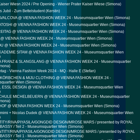
aiser Wiesn 2024 / Pre Opening - Wiener Prater Kaiser Wiese
(Simona)
s Jubil - Zum Bettelstudent
(Kerstin)
VALCOVA @ VIENNA FASHION WEEK 24 - Museumsquartier Wien
(Simona)
OSHI @ VIENNA FASHION WEEK 24 - Museumsquartier Wien
(Simona)
EITAG @ VIENNA FASHION WEEK 24 - Museumsquartier Wien
(Simona)
@ VIENNA FASHION WEEK 24 - Museumsquartier Wien
(Simona)
 @ VIENNA FASHION WEEK 24 - Museumsquartier Wien
(Simona)
DEMIE SITAM @ VIENNA FASHION WEEK 24 - Museumsquartier Wien
)
 FRANZ & SLANGSLANG @ VIENNA FASHION WEEK 24 - Museumsquartier
mona)
ytag - Vienna Fashion Week 2024 - MQ - Halle E
(Stefan)
 KÖRBCHEN & MIJU CLOTHING @ VIENNA FASHION WEEK 24 -
quartier Wien
(Simona)
ESSL DESIGN @ VIENNA FASHION WEEK 24 - Museumsquartier Wien
)
HULE MICHELBEUERN @ VIENNA FASHION WEEK 24 - Museumsquartier
mona)
OF @ VIENNA FASHION WEEK 24 - Museumsquartier Wien
(Simona)
emimi + Nicolas Dudek @ VIENNA FASHION WEEK 24 - Museumsquartier Wien
)
ITY/RIVA/PIYASILA/GONGDID DESIGN/MROSE MARS / presented by ROYAL
ASSY / Teil 2 - Museumsquartier Wien
(Simona)
TITY/RIVA/PIYASILA/GONGDID DESIGN/MROSE MARS / presented by ROYAL
ASSY / Teil 1 - Museumsquartier Wien
(Simona)