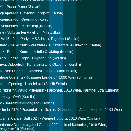
nz Public Moves - Pressetermin - Seestadt
(Stefan)
XL - Prater Dome
(Stefan)
enparade II - Wiener Ringstra
(Stefan)
genparade - Opernring
(Kerstin)
Straßenfest - Mittersteig
(Kerstin)
afe - Volksgarten Pavillion
(Mila Zytka)
 Weiß - Boat Party - MS Admiral Tegetthoff
(Stefan)
rivat - Der Aufsatz - Premiere - Kunsttankstelle Ottakring
(Stefan)
tz - Probe - Kunsttankstelle Ottakring
(Kerstin)
iere Desire -Hope - Lugner Kino
(Kerstin)
rivat Videodreh - Kunsttankstelle Ottakring
(Kerstin)
erassen Opening - Universitätsring
(Bardh Sokoli)
tage Opening - Rossauer Lände 17, 1090 Wien
(Simona)
rden Opening - Handelskai
(Bardh Sokoli)
 Night mit Mauro Mittendrin - Falconeri, 1010 Wien, Kärntner Stra
(Simona)
uesday - ÖAG
(Kerstin)
ht - Bärenmühldurchgang
(Kerstin)
 Guide 2024 / Präsentation - Schloss Schönbrunn, Apothekertrakt , 1130 Wien
)
gainst Cancer Ball 2024 - Wiener Hofburg, 1010 Wien
(Simona)
nferenz Dancer against Cancer 2024 - Hotel Kaiserhof, 1040 Wien,
bergasse 10
(Simona)