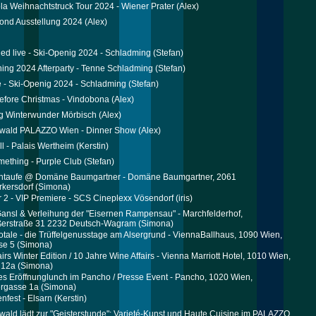
a Weihnachtstruck Tour 2024 - Wiener Prater
(Alex)
ond Ausstellung 2024
(Alex)
ed live - Ski-Openig 2024 - Schladming
(Stefan)
ing 2024 Afterparty - Tenne Schladming
(Stefan)
ve - Ski-Openig 2024 - Schladming
(Stefan)
efore Christmas - Vindobona
(Alex)
g Winterwunder Mörbisch
(Alex)
rwald PALAZZO Wien - Dinner Show
(Alex)
l - Palais Wertheim
(Kerstin)
mething - Purple Club
(Stefan)
ntaufe @ Domäne Baumgartner - Domäne Baumgartner, 2061
kersdorf
(Simona)
r 2 - VIP Premiere - SCS Cineplexx Vösendorf
(iris)
Gansl & Verleihung der "Eisernen Rampensau" - Marchfelderhof,
eßerstraße 31 2232 Deutsch-Wagram
(Simona)
Totale - die Trüffelgenusstage am Alsergrund - ViennaBallhaus, 1090 Wien,
se 5
(Simona)
irs Winter Edition / 10 Jahre Wine Affairs - Vienna Marriott Hotel, 1010 Wien,
 12a
(Simona)
es Eröffnunglunch im Pancho / Presse Event - Pancho, 1020 Wien,
rgasse 1a
(Simona)
fest - Elsarn
(Kerstin)
wald lädt zur "Geisterstunde": Varieté-Kunst und Haute Cuisine im PALAZZO