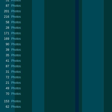
51
Photos
87
Photos
201
Photos
216
Photos
58
Photos
28
Photos
171
Photos
169
Photos
90
Photos
39
Photos
35
Photos
41
Photos
87
Photos
31
Photos
72
Photos
21
Photos
49
Photos
70
Photos
153
Photos
62
Photos