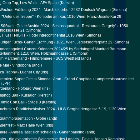
g Crop Top, Low Waist - AFA Space
(Kerstin)
Wochen Eröffnung 2024 - Marchfelderhof, 2232 Deutsch-Wagram
(Simona)
 *Unter der Treppe* - Komödie am Kai, 1010 Wien, Franz-Josefs-Kai 29
)
 Süßwein Guide Austria 2024 - Schlossquadrat - Restaurant Gergely's, 1050
chlossgasse 21
(Simona)
IGHT NIGHT - Hotel Intercontinental 1010 Wien
(Simona)
uriger Fuchs- Garten Eröffnung - 1021 Wien, Jedlersdorferplatz 29
(Simona)
cer against Cancer Kalender 2024/25 by Starfotograf Manfred Baumann -
tertainment, 1210 Wien, Holzmanngasse 1
(Simona)
im Märchenland - Filmpremiere - SCS Westfield
(andi)
te Mal - Vindobona
(andi)
h Trophy - Lugner City
(iris)
remiere Super Circus Simoneit Aron - Grand Chapiteau Lamprechtshausen bei
g
(JPF)
genland - Hofburg Wien
(iris)
iphop Ball - Kursalon
(Kerstin)
omic Con Ball - Stage 3
(Kerstin)
achutta's Rindfleischkaiser 2024 - HLW Bergheidengasse 5-19, 1130 Wien
)
grammpräsentation - Globe
(andi)
denfest - Marx Halle Wien
(iris)
iere - Andrea lässt sich scheiden - Gartenbaukino
(andi)
fairs - die dynamischte Weinmesse des Landes - Palais Hansen Kempinski