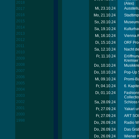
2018
(Alex)
Mi, 23.10.24
Ausstell
2017
2016
Mo, 21.10.24
Stadtimp
2015
So, 20.10.24
Museumst
2014
Sa, 19.10.24
Kulturha
2013
Mi, 16.10.24
Vienna A
2012
Di, 15.10.24
ORF Pro
2011
Sa, 12.10.24
Nacht de
2010
Fr, 11.10.24
Eröffnun
2009
Kremser 
2008
Do, 10.10.24
Musikkre
2007
Do, 10.10.24
Pop-Up S
2006
Mi, 09.10.24
Promi-Ba
2005
Fr, 04.10.24
6. Kapit
2004
Di, 01.10.24
Fashions
2003
Collecti
2002
Sa, 28.09.24
Schloss 
2001
Fr, 27.09.24
Yakari u
2000
Fr, 27.09.24
ART SOIR
1998
Do, 26.09.24
Radio Wi
Do, 26.09.24
Das Gräb
Do, 26.09.24
Wiener K