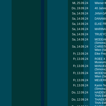
Mi, 25.09.24
Wiener K
Do, 19.09.24
40 Jahre
Sa, 14.09.24
JANA GA
Sa, 14.09.24
DANAMAT
Sa, 14.09.24
ELKE FR
Sa, 14.09.24
MARINA 
Sa, 14.09.24
TRUEYOU
Sa, 14.09.24
MODEAKA
(Simona
Sa, 14.09.24
CHRISTA
Wien
(Si
Fr, 13.09.24
Elke Fre
Fr, 13.09.24
ROEE X
Museums
Fr, 13.09.24
MANUEL 
(Simona
Fr, 13.09.24
MODESC
Wien
(Si
Fr, 13.09.24
MEIJERH
Fr, 13.09.24
Karim T
(Simona
Do, 12.09.24
HAIDENT
THAI EMB
Do, 12.09.24
THAIDEN
THAI EMB