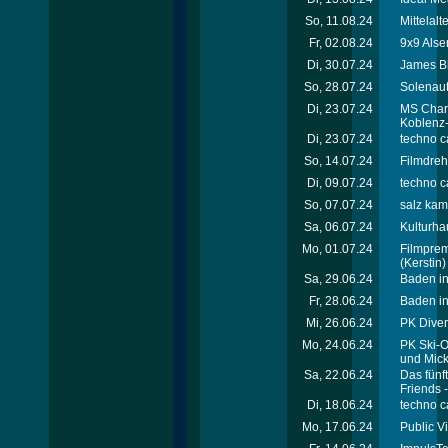
So, 11.08.24
Mittelalt
Fr, 02.08.24
9x9 Alse
Di, 30.07.24
James Bl
So, 28.07.24
Solenaut
Di, 23.07.24
MS Charl
Koblenz
Di, 23.07.24
techno c
So, 14.07.24
Filmdreh
Di, 09.07.24
techno c
So, 07.07.24
salz kam
Sa, 06.07.24
Kulturha
Mo, 01.07.24
Filmpremi
(Kerstin)
Sa, 29.06.24
Baden in
Fr, 28.06.24
Baden in
Mi, 26.06.24
PK Diver
Mo, 24.06.24
PK Ski-O
und Mick
Sa, 22.06.24
Das fünf
Friends 
Di, 18.06.24
techno c
Mo, 17.06.24
Public V