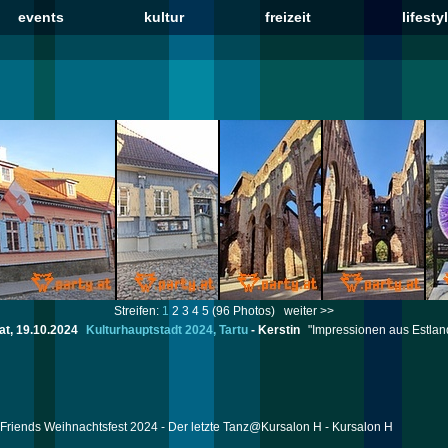
events
kultur
freizeit
lifesty
Streifen:
1
2
3
4
5
(96 Photos)
weiter >>
at, 19.10.2024
Kulturhauptstadt 2024, Tartu
-
Kerstin
"Impressionen aus Estlan
Friends Weihnachtsfest 2024 - Der letzte Tanz@Kursalon H - Kursalon H