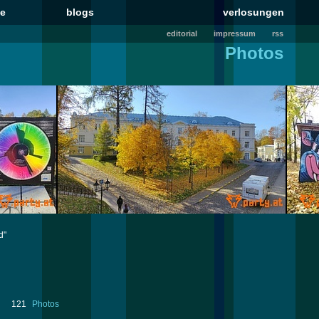
le
blogs
verlosungen
editorial
impressum
rss
Photos
d"
121
Photos