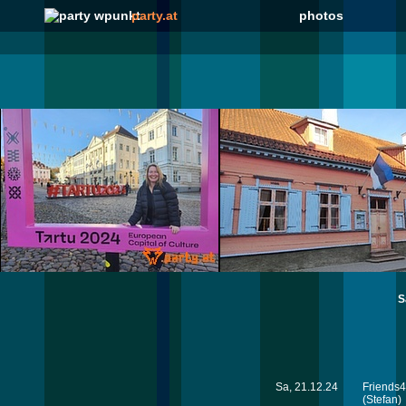
party.at
photos
S
Sa, 21.12.24
Friends4
(Stefan)