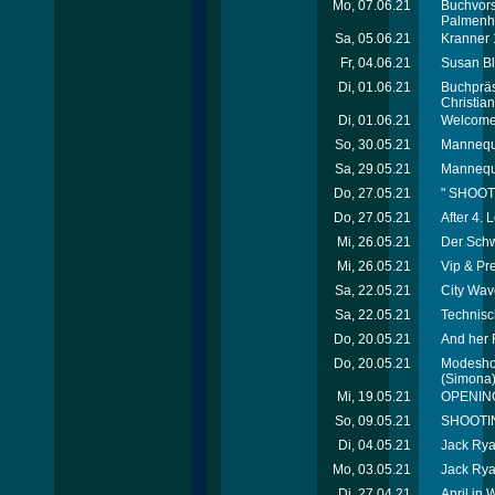
Mo, 07.06.21
Buchvors
Palmenha
Sa, 05.06.21
Kranner
Fr, 04.06.21
Susan Bl
Di, 01.06.21
Buchpräs
Christia
Di, 01.06.21
Welcome
So, 30.05.21
Mannequ
Sa, 29.05.21
Mannequ
Do, 27.05.21
" SHOOT
Do, 27.05.21
After 4.
Mi, 26.05.21
Der Schw
Mi, 26.05.21
Vip & Pr
Sa, 22.05.21
City Wav
Sa, 22.05.21
Technis
Do, 20.05.21
And her 
Do, 20.05.21
Modeshow
(Simona
Mi, 19.05.21
OPENING
So, 09.05.21
SHOOTIN
Di, 04.05.21
Jack Rya
Mo, 03.05.21
Jack Rya
Di, 27.04.21
April in 