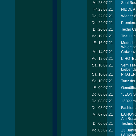
Mi, 28.07.21
Soul Sess
Fr, 23.07.21
NIDDL A
Do, 22.07.21
Wiener W
Do, 22.07.21
Premiere
Di, 20.07.21
Techo Ca
Mo, 19.07.21
Thai Lun
Fr, 16.07.21
Modeshow
Weigelsd
Mi, 14.07.21
Catweazl
Mo, 12.07.21
L´HOTEL
Sa, 10.07.21
Vernissa
Liebend
Sa, 10.07.21
PRATERB
Sa, 10.07.21
Tanz der
Fr, 09.07.21
Gemütlic
Do, 08.07.21
"LEONIS
Do, 08.07.21
13 Years 
Do, 08.07.21
Fashion 
Mi, 07.07.21
LA HONG
Am Rosa
Di, 06.07.21
Techno C
Mo, 05.07.21
13. Jahre
(Simona