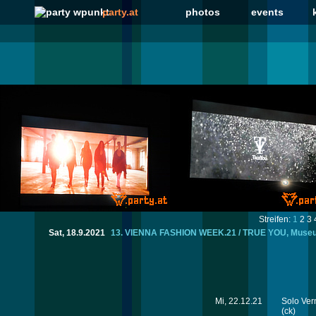
party.at
photos
events
Streifen:
1
2
3
Sat, 18.9.2021
13. VIENNA FASHION WEEK.21 / TRUE YOU, Muse
Mi, 22.12.21
Solo Ver
(ck)