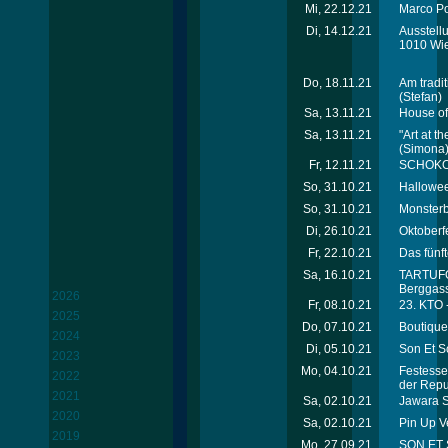
Mi, 22.12.21
Marco Po
Di, 14.12.21
Ausstellu
1010 Wie
Do, 18.11.21
Am tradi
(Stefan)
Sa, 13.11.21
House of
Sa, 13.11.21
"Art at 
(Simona
Fr, 12.11.21
SCHOKO-
So, 31.10.21
Hallowe
So, 31.10.21
Monsterb
Di, 26.10.21
Oktoberf
Fr, 22.10.21
Das fünf
Sa, 16.10.21
TARTUFO
Berggass
2026
Fr, 08.10.21
23. KTO 
2025
Do, 07.10.21
Boutique
2024
Di, 05.10.21
Son Et S
2023
Mo, 04.10.21
Festesse
2022
der Repu
2021
Sa, 02.10.21
Jawara S
2020
Sa, 02.10.21
Pin Up V
2019
Mo, 27.09.21
SON ET S