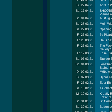
Di, 27.04.21
April in W
Sa, 17.04.21
SHOOTIN
Vienna
(
So, 04.04.21
Ausflug 
So, 28.03.21
Mein Wie
Sa, 27.03.21
Opening D
Fr, 26.03.21
3d Pica
Fr, 26.03.21
Haus de
Fr, 26.03.21
The Fuck
Gallery S
Fr, 19.03.21
Köse Exk
Sa, 06.03.21
Tag der T
Do, 04.03.21
Jonathan
Steiner
(
Di, 02.03.21
Möbelwer
Di, 02.03.21
Djibril K
Fr, 26.02.21
Euer Ehr
Sa, 13.02.21
4 Collec
Mi, 10.02.21
Kreativ 
KrativRa
So, 31.01.21
St. Coro
Sa, 30.01.21
Baden be