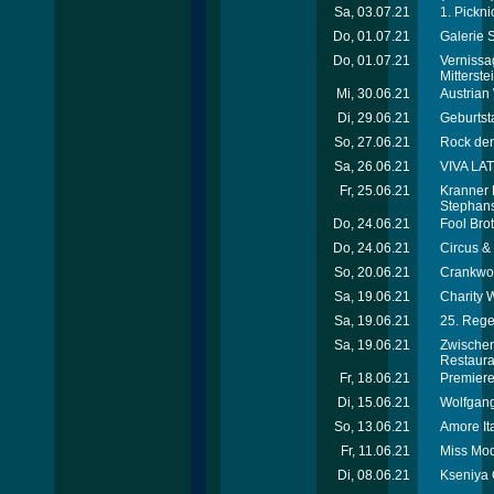
Sa, 03.07.21
1. Pickn
Do, 01.07.21
Galerie 
Do, 01.07.21
Vernissa
Mitterste
Mi, 30.06.21
Austrian
Di, 29.06.21
Geburtst
So, 27.06.21
Rock den
Sa, 26.06.21
VIVA LA
Fr, 25.06.21
Kranner
Stephans
Do, 24.06.21
Fool Bro
Do, 24.06.21
Circus 
So, 20.06.21
Crankwor
Sa, 19.06.21
Charity 
Sa, 19.06.21
25. Rege
Sa, 19.06.21
Zwischen
Restaura
Fr, 18.06.21
Premiere
Di, 15.06.21
Wolfgang
So, 13.06.21
Amore It
Fr, 11.06.21
Miss Mod
Di, 08.06.21
Kseniya 