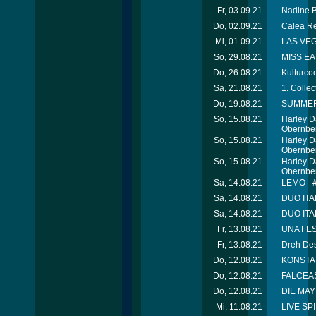
Fr, 03.09.21
Nadine B
Do, 02.09.21
Calea Re
Mi, 01.09.21
LAS VEG
So, 29.08.21
MISS EA
Do, 26.08.21
Kulturcoc
Sa, 21.08.21
1. Colle
Do, 19.08.21
SUMMER 
So, 15.08.21
Harley Da
Obernbe
So, 15.08.21
Harley Da
Obernbe
So, 15.08.21
Harley Da
Obernbe
Sa, 14.08.21
LEMO - 
Sa, 14.08.21
DUO ITA
Sa, 14.08.21
DUO ITA
Fr, 13.08.21
UNA FES
Fr, 13.08.21
Dreh Des
Do, 12.08.21
KONSTAN
Do, 12.08.21
FALCEAS 
Do, 12.08.21
DIE MAYE
Mi, 11.08.21
LIVE SP