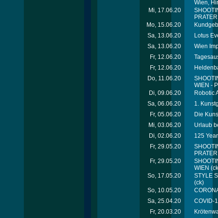
Wien, Hir
Mi, 17.06.20
SHOOTIN
PRATER
Mo, 15.06.20
Kundgebu
Sa, 13.06.20
Lotus Ev
Sa, 13.06.20
Wien Imp
Fr, 12.06.20
Tagesaus
Fr, 12.06.20
Heldenba
Do, 11.06.20
SHOOTIN
WIEN - 
Di, 09.06.20
Robotic 
Sa, 06.06.20
1. Kunst
Fr, 05.06.20
Die Kunst
Mi, 03.06.20
Urlaub b
Di, 02.06.20
125 Year
Fr, 29.05.20
SHOOTIN
PRATER 
Fr, 29.05.20
SHOOTIN
WIEN
(ck
So, 17.05.20
STYLE S
(ck)
So, 10.05.20
CORONA 
Sa, 25.04.20
COVID-1
Fr, 20.03.20
Krötenw