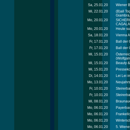
Sa, 25.01.20
Wiener B
Mi, 22.01.20
(B)all T
Giambra,
Mo, 20.01.20
SICHER
CAGALA -
Mo, 20.01.20
Heute su
Sa, 18.01.20
Vienna 
Fr, 17.01.20
Ball der 
Fr, 17.01.20
Ball der 
Mi, 15.01.20
Österrei
(Wolfgan
Mi, 15.01.20
Beauty & 
Mi, 15.01.20
Presseko
Di, 14.01.20
Lei Lei i
Mo, 13.01.20
Neujahrst
Fr, 10.01.20
Steirerba
Fr, 10.01.20
Steirerba
Mi, 08.01.20
Braunaue
Mo, 06.01.20
Payerbac
Mo, 06.01.20
Frankell
Mo, 06.01.20
Wintersc
Mo, 06.01.20
5. Wiene