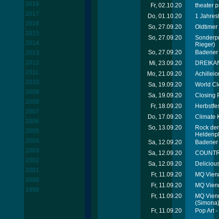
2018
Fr, 02.10.20
theater p
2017
Do, 01.10.20
1 Jahres
2016
So, 27.09.20
Oldtimer
2015
So, 27.09.20
Sonderpr
2014
Rieger)
So, 27.09.20
Badener 
2013
2012
Mi, 23.09.20
DREIKAN
2011
Mo, 21.09.20
Achilleio
2010
Sa, 19.09.20
World C
2009
Sa, 19.09.20
Closing 
2008
Fr, 18.09.20
Herbstfes
2007
Do, 17.09.20
Climate 
2006
So, 13.09.20
Rock den 
2005
Heldenpl
2004
Sa, 12.09.20
Badener 
2003
Sa, 12.09.20
COUNTR
2002
Sa, 12.09.20
Deliciou
2001
Fr, 11.09.20
MQ Vien
2000
Fr, 11.09.20
MQ Vien
1998
Fr, 11.09.20
MQ Vienn
(Simona
Fr, 11.09.20
Pop Art 