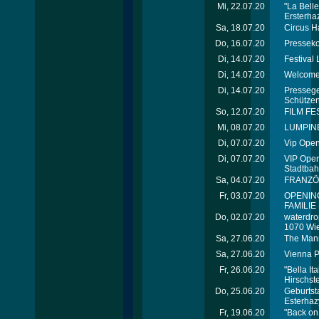
Mi, 22.07.20
"La Bell
Ersterha
Sa, 18.07.20
Circus Ha
Do, 16.07.20
Presseko
Di, 14.07.20
Festival
Di, 14.07.20
Welcome 
Di, 14.07.20
Pressege
Schützen
So, 12.07.20
FILM FE
Mi, 08.07.20
LUMPIN
Di, 07.07.20
Vip Open
Di, 07.07.20
VIP Open
Stadtba
Sa, 04.07.20
FRANZÖ
Fr, 03.07.20
OPENING
FAMILI
Do, 02.07.20
waterdro
1070 Wie
Sa, 27.06.20
The Mann
Sa, 27.06.20
Vienna P
Fr, 26.06.20
"Bella It
Hirschste
Do, 25.06.20
Geburtst
Esterhaz
Fr, 19.06.20
"Back on