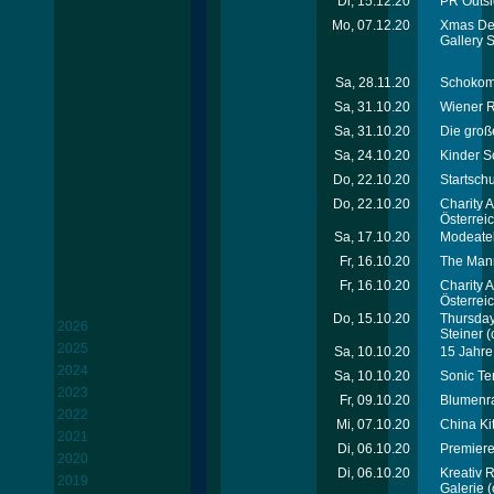
Di, 15.12.20
PR Outsi
Mo, 07.12.20
Xmas Dec
Gallery S
Sa, 28.11.20
Schokomi
Sa, 31.10.20
Wiener R
Sa, 31.10.20
Die groß
Sa, 24.10.20
Kinder S
Do, 22.10.20
Startsch
Do, 22.10.20
Charity 
Österrei
Sa, 17.10.20
Modeatel
Fr, 16.10.20
The Man
Fr, 16.10.20
Charity 
Österrei
Do, 15.10.20
Thursday
2026
Steiner
(
2025
Sa, 10.10.20
15 Jahre
2024
Sa, 10.10.20
Sonic Ter
2023
Fr, 09.10.20
Blumenra
2022
Mi, 07.10.20
China Ki
2021
Di, 06.10.20
Premiere
2020
Di, 06.10.20
Kreativ 
2019
Galerie
(