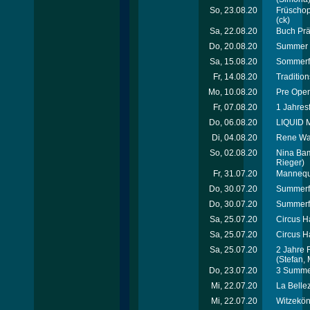
So, 23.08.20
Früschop
(ck)
Sa, 22.08.20
Buch Prä
Do, 20.08.20
Summer S
Sa, 15.08.20
Sommerfe
Fr, 14.08.20
Tradition
Mo, 10.08.20
Pre Open
Fr, 07.08.20
1 Jahres
Do, 06.08.20
LIQUID 
Di, 04.08.20
Rene Was
So, 02.08.20
Nina Bamb
Rieger)
Fr, 31.07.20
Mannequi
Do, 30.07.20
Summerfa
Do, 30.07.20
Summerfa
Sa, 25.07.20
Circus Ha
Sa, 25.07.20
Circus Ha
Sa, 25.07.20
2 Jahre 
(Stefan,
Do, 23.07.20
3 Summer
Mi, 22.07.20
La Belle
Mi, 22.07.20
Witzekön