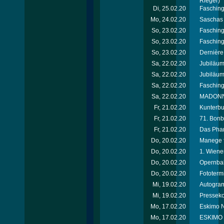
Rieger)
Di, 25.02.20
Fasching
Mo, 24.02.20
Saschas 
So, 23.02.20
Fasching
So, 23.02.20
Fasching
So, 23.02.20
Dernière
Sa, 22.02.20
Jubiläum
Sa, 22.02.20
Jubiläum
Sa, 22.02.20
Fasching
Sa, 22.02.20
MADONNA
Fr, 21.02.20
Kunterbu
Fr, 21.02.20
71. Bonb
Fr, 21.02.20
Das Phan
Do, 20.02.20
Manege f
Do, 20.02.20
1. Wiene
Do, 20.02.20
Opernbal
Do, 20.02.20
Fototermi
Mi, 19.02.20
Autogram
Mi, 19.02.20
Presseko
Mo, 17.02.20
Eskimo N
Mo, 17.02.20
ESKIMO E