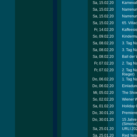
Sa, 15.02.20
Karneval
Sa, 15.02.20
Narrenum
Sa, 15.02.20
Narrenum
Sa, 15.02.20
65. Vill
Fr, 14.02.20
Kaffeesi
So, 09.02.20
Kinderma
Sa, 08.02.20
3. Tag N
Sa, 08.02.20
3. Tag N
Sa, 08.02.20
Ball der
Fr, 07.02.20
2. Tag N
Fr, 07.02.20
2. Tag N
Rieger)
Do, 06.02.20
1. Tag N
Do, 06.02.20
Einladun
Mi, 05.02.20
The Shoe
So, 02.02.20
Wiener W
Sa, 01.02.20
Holiday 
Do, 30.01.20
Premiere
Do, 30.01.20
15 Jahre
(Simona
Sa, 25.01.20
URLI 202
Sa, 25.01.20
Red Yell