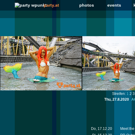
party.at
photos
events
Streifen:
1
2
3
Thu, 27.8.2020
A
Do, 17.12.20
Meet the 