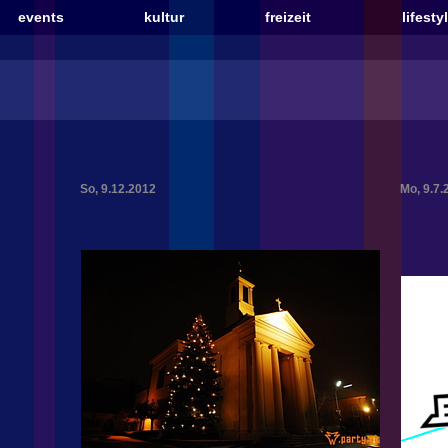
events
kultur
freizeit
lifesty
So, 9.12.2012
Mo, 9.7.