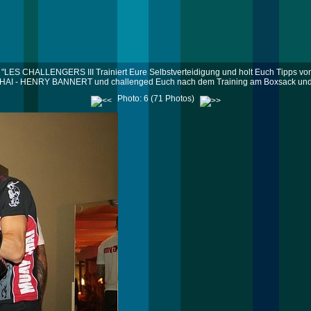
"LES CHALLENGERS III Trainiert Eure Selbstverteidigung und holt Euch Tipps vo
HAI - HENRY BANNERT und challenged Euch nach dem Training am Boxsack und 
Photo: 6 (71 Photos)