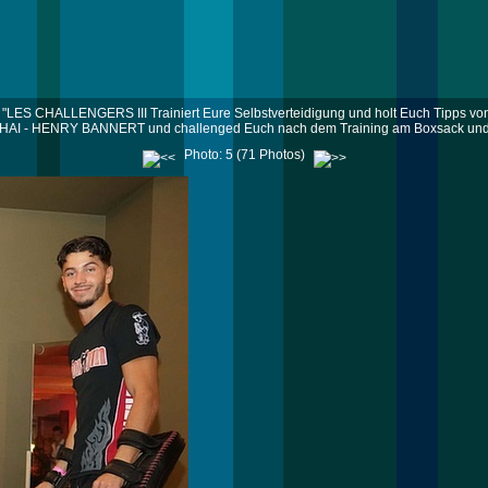
"LES CHALLENGERS III Trainiert Eure Selbstverteidigung und holt Euch Tipps vo
HAI - HENRY BANNERT und challenged Euch nach dem Training am Boxsack und 
Photo: 5 (71 Photos)