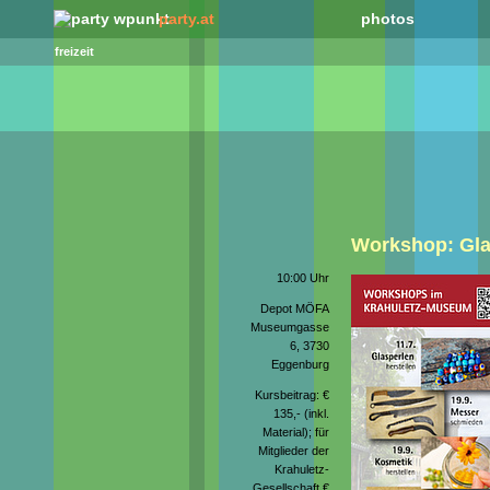
party.at
photos
freizeit
Workshop: Gla
10:00 Uhr
Depot MÖFA
Museumgasse
6, 3730
Eggenburg
Kursbeitrag: €
135,- (inkl.
Material); für
Mitglieder der
Krahuletz-
Gesellschaft €