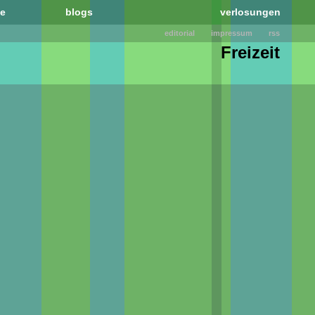
le
blogs
verlosungen
editorial
impressum
rss
Freizeit