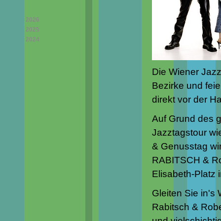
2026
2025
2024
Die Wiener Jazz
Bezirke und feie
direkt vor der H
Auf Grund des gr
Jazztagstour wi
& Genusstag wi
RABITSCH & Rob
Elisabeth-Platz 
Gleiten Sie in'
Rabitsch & Robe
und vielschichti