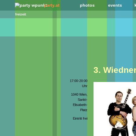
party.at
photos
events
freizeit
3. Wiedne
17:00-20:00
Uhr
1040 Wien,
Sankt-
Elisabeth-
Platz
Eintritt frei