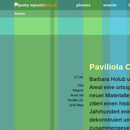
party.at
photos
events
freizeit
Paviliola 
17 Uhr
Barbara Holub u
Otto
Areal eine ortss
Wagner
neuer Materialte
Areal, bei
Pavillon 10,
zitiert einen hi
1140 Wien
Jahrhundert ent
dekonstruiert u
zusammengesetzt