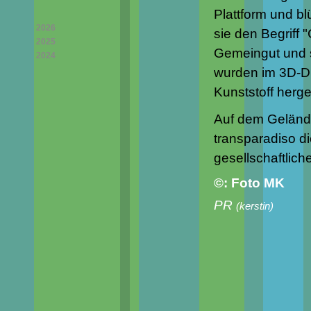
Plattform und b
2026
sie den Begriff 
2025
Gemeingut und s
2024
wurden im 3D-D
Kunststoff herges
Auf dem Gelände
transparadiso di
gesellschaftlich
©: Foto MK
PR
(
kerstin
)