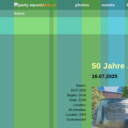
party.at
photos
events
freizeit
50 Jahre
16.07.2025
Datum:
16.07.2025
Beginn: 10:00
Ende: 23:00
Location:
Kirchenplatz
Location: 2353
Guntramsdorf