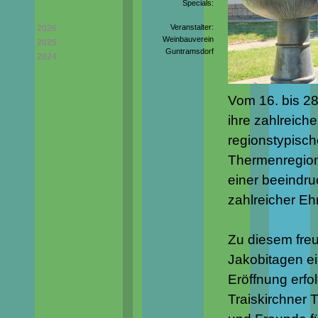
Specials:
Veranstalter:
2026
Weinbauverein
2025
Guntramsdorf
2024
Vom 16. bis 28
ihre zahlreich
regionstypisch
Thermenregion.
einer beeindr
zahlreicher Eh
Zu diesem freu
Jakobitagen ein
Eröffnung erfo
Traiskirchner 