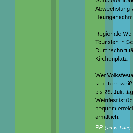
Gausterer freu
Abwechslung ve
Heurigenschman
Regionale Wei
Touristen in 
Durchschnitt t
Kirchenplatz.
Wer Volksfest
schätzen weiß,
bis 28. Juli, t
Weinfest ist ü
bequem erreich
erhältlich.
PR
(
veranstalter
)