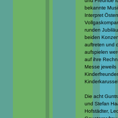
und Freunde f
bekannte Musi
Interpret Öste
Vollgaskompan
runden Jubilä
beiden Konzert
auftreten und 
aufspielen we
auf ihre Rechn
Messe jeweils 
Kinderfreunden
Kinderkarussel
Die acht Guntr
und Stefan Haa
Hofstädter, L