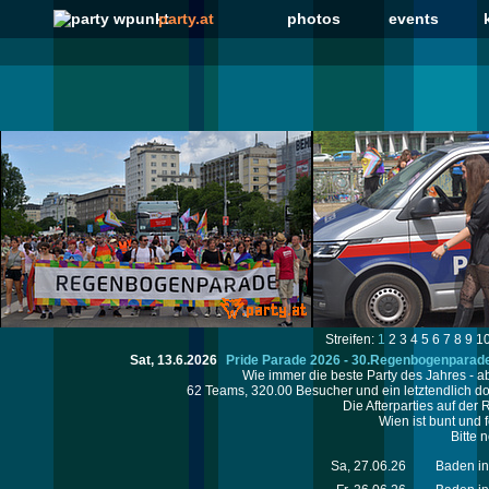
party.at
photos
events
Streifen:
1
2
3
4
5
6
7
8
9
1
Sat, 13.6.2026
Pride Parade 2026 - 30.Regenbogenparade
Wie immer die beste Party des Jahres - ab
62 Teams, 320.00 Besucher und ein letztendlich d
Die Afterparties auf der
Wien ist bunt und 
Bitte 
Sa, 27.06.26
Baden in