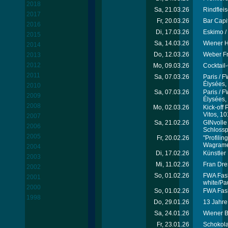
2018
Sa, 21.03.26
Rindflei
2017
Fr, 20.03.26
Bar Capi
2016
Di, 17.03.26
Eskimo /
2015
Sa, 14.03.26
Wiener H
2014
Do, 12.03.26
Weber Fr
2013
2012
Mo, 09.03.26
Cocktail
2011
Sa, 07.03.26
Paris / 
Élysées,
2010
Sa, 07.03.26
Paris / 
2009
Élysées,
2008
Mo, 02.03.26
Kick-off
Vitos, 1
2007
Sa, 21.02.26
GINvolle
2006
Schlosspa
2005
Fr, 20.02.26
"Profili
Wagrame
2004
Di, 17.02.26
Künstler
2003
Mi, 11.02.26
Fran Dre
2002
So, 01.02.26
FWA Fash
2001
white/Pau
2000
So, 01.02.26
FWA Fash
1998
Do, 29.01.26
13 Jahre
Sa, 24.01.26
Wiener B
Fr, 23.01.26
Schokola