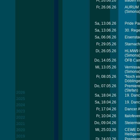
Fr, 26.06.26
Baden in
Fr, 26.06.26
AURUM Mo
(Simona
Sa, 13.06.26
Pride Pa
Sa, 13.06.26
30. Rege
Sa, 06.06.26
Eisenstad
Fr, 29.05.26
Starnach
Di, 26.05.26
HLMW9 Ko
(Simona
Do, 14.05.26
ÖFB Cam
Mi, 13.05.26
Vernissa
(Simona
Fr, 08.05.26
"Noch ein
Döblinge
Do, 07.05.26
Premiere 
(Stefan)
2026
Sa, 18.04.26
19. Dance
2025
Sa, 18.04.26
19. Dance
2024
Fr, 17.04.26
Dancer A
2023
Fr, 10.04.26
Italofeve
2022
Do, 09.04.26
Steierma
2021
Mi, 25.03.26
CEWE Da
2020
Heiligen
2019
Di, 24.03.26
Premiere