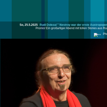
So, 25.5.2025
Rudi Dolezal " Nestroy war der erste Austropop
Promis! Ein großartiger Abend mit tollen Stories aus Rud
Pho