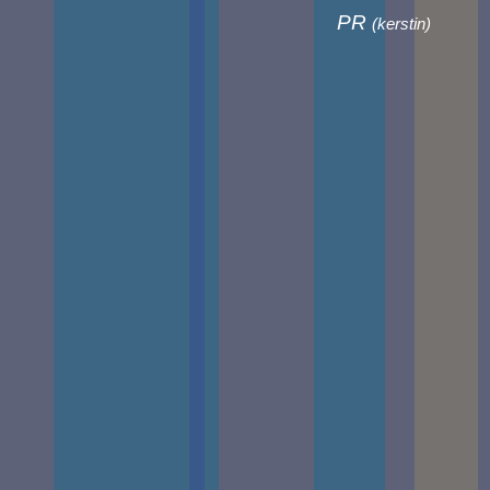
PR
(
kerstin
)