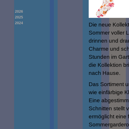
2026
2025
2024
Die neue Kollek
Sommer voller Le
drinnen und dra
Charme und scha
Stunden im Gart
die Kollektion 
nach Hause.
Das Sortiment 
wie einfärbige K
Eine abgestimmt
Schnitten stellt
ermöglicht eine f
Sommergardero