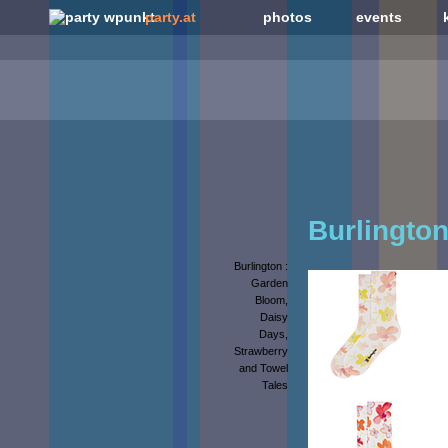
party.at
photos
events
Burlingt
Burlington :
Garden
Bloom,
Daisy
Days,
Strawberry
and Towel
Tales