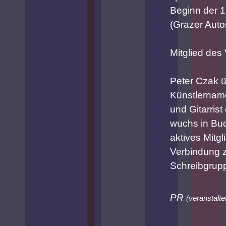
Beginn der 1
(Grazer Aut
Mitglied des
Peter Czak ü
Künstlername
und Gitarris
wuchs in Bud
aktives Mitg
Verbindung 
Schreibgrup
PR
(
veranstalte