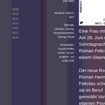
1160 Wien
2026
Musikstil: Gitarre,
2025
Jazz
2024
2023
Specials:
2022
Literatur, Lesung,
Eine Frau m
2021
Buchpräsentation,
Am 28. Juni 
Vortrag, Musik
2020
Sonntagnachm
Veranstalter:
Ursula Pfeiffer
Roman Felici
verein ::kunst-
einem Gitarr
projekte:: zvr
123612155
Der neue Rom
Roman Hermi
Felicitas sch
sie im Beruf
gemobbt Von 
eigenen Psy