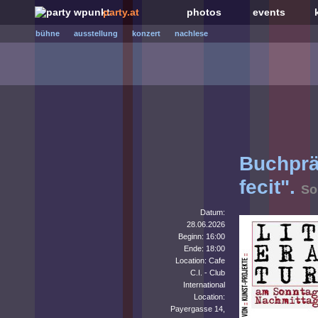
party.at
photos
events
bühne
ausstellung
konzert
nachlese
Buchprä
fecit".
So
Datum:
28.06.2026
Beginn: 16:00
Ende: 18:00
Location: Cafe
C.I. - Club
International
Location:
Payergasse 14,