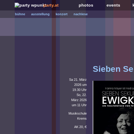
party.at
photos
events
bühne
ausstellung
konzert
nachlese
Sieben Se
Sa 21. März
2026 um
19.30 Uhr
So, 22.
März 2026
um 11 Uhr
Musikschule
Krems
AK 20,-€