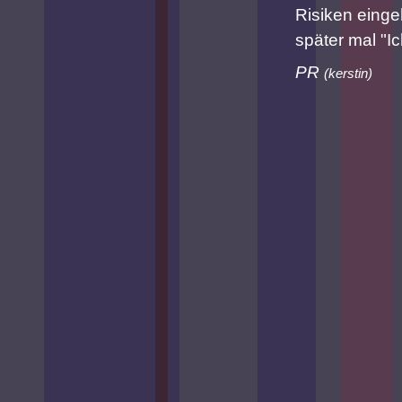
Risiken eingeh
später mal "I
PR
(
kerstin
)