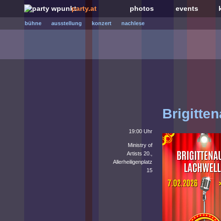
party.at
photos
events
bühne
ausstellung
konzert
nachlese
Brigitte
19:00 Uhr
Ministry of
Artists 20.,
Allerheiligenplatz
15