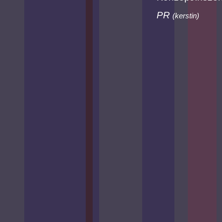
PR
(
kerstin
)