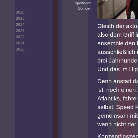
Spielboden
Dornbirn
2026
2025
2024
Gleich der aktu
2023
also dem Griff 
2022
ensemble den R
2021
2020
ausschließlich 
drei Jahrhunder
Und das im Hi
Denn anstatt d
ist, noch einen
Atlantiks, fahr
selbst. Speed 
gemeinsam mit 
wenn nicht der
Konzept/Inszen