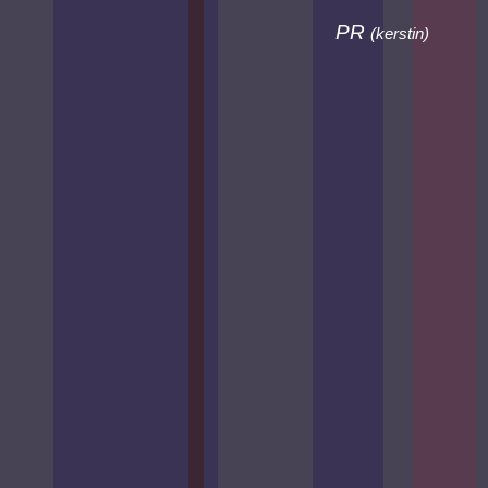
PR
(
kerstin
)