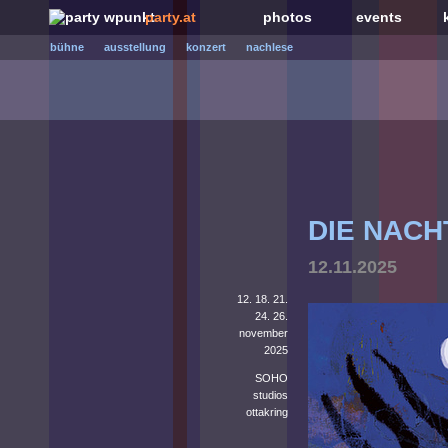
party.at
photos
events
bühne
ausstellung
konzert
nachlese
DIE NACH
12.11.2025
12. 18. 21.
24. 26.
november
2025
SOHO
studios
ottakring